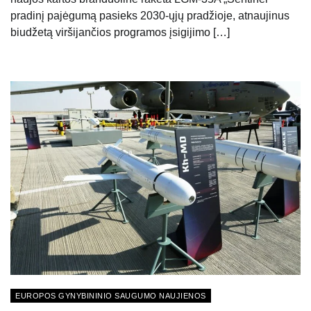
pradinį pajėgumą pasieks 2030-ųjų pradžioje, atnaujinus
biudžetą viršijančios programos įsigijimo […]
EUROPOS GYNYBININIO SAUGUMO NAUJIENOS