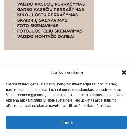
Tvarkyti sutikimą
WEBSTUDIO.LT
© SKAITMENINIO MARKETINGO
Siekdami teikti geriausią patirtį, įrenginio informacijai saugoti ir (arba)
PASLAUGOS. SEO tekstų rašymas, turinio kūrimas,
pasiekti naudojame tokias technologijas kaip slapukus. Jei sutiksime su
straipsnių rašymas ir talpinimas į mūsų valdomas
šiomis technologijomis, galėsime apdoroti duomenis, tokius kaip naršymo
svetaines.2026
Armijai.LT
Theme: Express News By
Adore
elgsena arba unikalūs ID šioje svetainėje. Nesutikimas arba sutikimo
atšaukimas gali neigiamai paveikti tam tikras funkcijas ir funkcijas.
Themes
.
Priimti
Draugai: -
Marketingo agentūra
-
Teisinės
konsultacijos
-
Skaidrių skenavimas
-
Klaipedos miesto