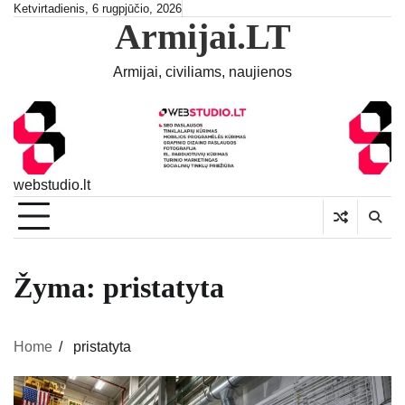
Skip
Ketvirtadienis, 6 rugpjūčio, 2026
Armijai.LT
to
content
Armijai, civiliams, naujienos
webstudio.lt
Žyma:
pristatyta
Home
pristatyta