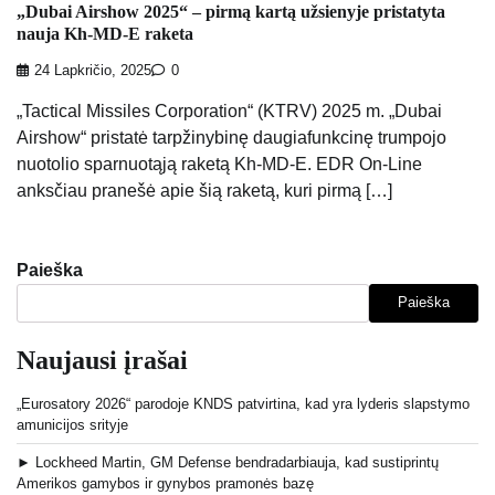
„Dubai Airshow 2025“ – pirmą kartą užsienyje pristatyta
nauja Kh-MD-E raketa
24 Lapkričio, 2025
0
„Tactical Missiles Corporation“ (KTRV) 2025 m. „Dubai
Airshow“ pristatė tarpžinybinę daugiafunkcinę trumpojo
nuotolio sparnuotąją raketą Kh-MD-E. EDR On-Line
anksčiau pranešė apie šią raketą, kuri pirmą […]
Paieška
Paieška
Naujausi įrašai
„Eurosatory 2026“ parodoje KNDS patvirtina, kad yra lyderis slapstymo
amunicijos srityje
► Lockheed Martin, GM Defense bendradarbiauja, kad sustiprintų
Amerikos gamybos ir gynybos pramonės bazę