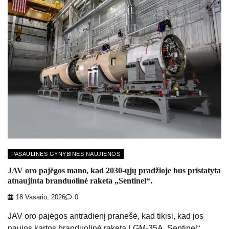
PASAULINĖS GYNYBINĖS NAUJIENOS
JAV oro pajėgos mano, kad 2030-ųjų pradžioje bus pristatyta
atnaujinta branduolinė raketa „Sentinel“.
18 Vasario, 2026
0
JAV oro pajėgos antradienį pranešė, kad tikisi, kad jos
naujos kartos branduolinė raketa LGM-35A „Sentinel“