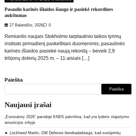
Pasaulio karinės išlaidos išaugo ir pasiekė rekordines
aukštumas
27 Balandžio, 2026
0
Remiantis naujais Stokholmo tarptautinio taikos tyrimų
instituto pirmadienį paskelbtais duomenimis, pasaulinės
karinės išlaidos pasiekė naują rekordą – beveik 2,9
trilijonų dolerių 2025 m. – 11-aisiais […]
Paieška
Paieška
Naujausi įrašai
„Eurosatory 2026“ parodoje KNDS patvirtina, kad yra lyderis slapstymo
amunicijos srityje
► Lockheed Martin, GM Defense bendradarbiauja, kad sustiprintų