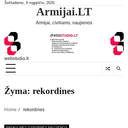
Skip
Šeštadienis, 8 rugpjūčio, 2026
Armijai.LT
to
content
Armijai, civiliams, naujienos
webstudio.lt
Žyma:
rekordines
Home
rekordines
PASAULINĖS GYNYBINĖS NAUJIENOS