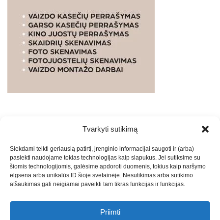
Tvarkyti sutikimą
WEBSTUDIO.LT
© SKAITMENINIO MARKETINGO
Siekdami teikti geriausią patirtį, įrenginio informacijai saugoti ir (arba)
PASLAUGOS. SEO tekstų rašymas, turinio kūrimas,
pasiekti naudojame tokias technologijas kaip slapukus. Jei sutiksime su
straipsnių rašymas ir talpinimas į mūsų valdomas
šiomis technologijomis, galėsime apdoroti duomenis, tokius kaip naršymo
svetaines.2026
Armijai.LT
Theme: Express News By
Adore
elgsena arba unikalūs ID šioje svetainėje. Nesutikimas arba sutikimo
atšaukimas gali neigiamai paveikti tam tikras funkcijas ir funkcijas.
Themes
.
Priimti
Draugai: -
Marketingo agentūra
-
Teisinės