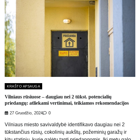
KRAŠTO APSAUGA
Vilniaus rūsiuose – daugiau nei 2 tūkst. potencialių
priedangų: atliekami vertinimai, teikiamos rekomendacijos
27 Gruodžio, 2024
0
Vilniaus miesto savivaldybė identifikavo daugiau nei 2
tūkstančius rūsių, cokolinių aukštų, požeminių garažų ir
kitų statinių, kurie galėtų tapti priedangomis. Iki metų galo