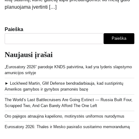
planuojama įvertinti […]
Paieška
Paieška
Naujausi įrašai
„Eurosatory 2026“ parodoje KNDS patvirtina, kad yra lyderis slapstymo
amunicijos srityje
► Lockheed Martin, GM Defense bendradarbiauja, kad sustiprintų
Amerikos gamybos ir gynybos pramonės bazę
The World’s Last Battlecruisers Are Going Extinct — Russia Built Four,
Scrapped Two, And Can Barely Afford The One Left
Oro pajėgos atnaujina kapeliono, motinystės uniformos nurodymus
Eurosatory 2026: Thales ir Mesko pasirašo susitarimo memorandumą