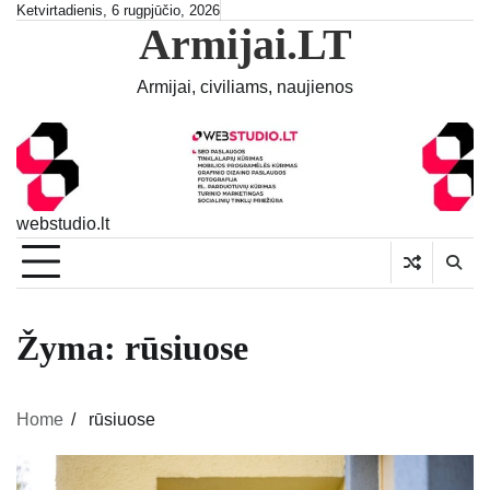
Skip
Ketvirtadienis, 6 rugpjūčio, 2026
Armijai.LT
to
content
Armijai, civiliams, naujienos
webstudio.lt
Žyma:
rūsiuose
Home
rūsiuose