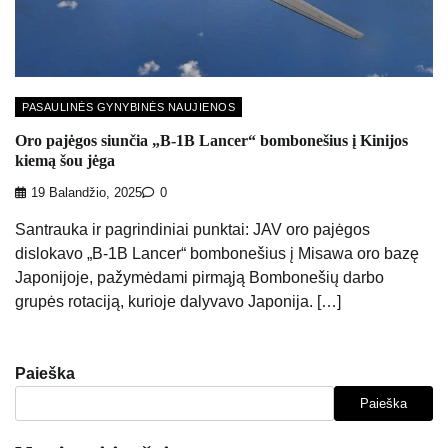
PASAULINĖS GYNYBINĖS NAUJIENOS
Oro pajėgos siunčia „B-1B Lancer“ bombonešius į Kinijos
kiemą šou jėga
19 Balandžio, 2025
0
Santrauka ir pagrindiniai punktai: JAV oro pajėgos
dislokavo „B-1B Lancer“ bombonešius į Misawa oro bazę
Japonijoje, pažymėdami pirmąją Bombonešių darbo
grupės rotaciją, kurioje dalyvavo Japonija. […]
Paieška
Paieška