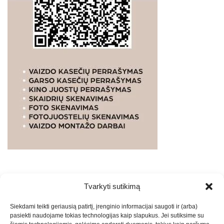
Tvarkyti sutikimą
WEBSTUDIO.LT
© SKAITMENINIO MARKETINGO
Siekdami teikti geriausią patirtį, įrenginio informacijai saugoti ir (arba)
PASLAUGOS. SEO tekstų rašymas, turinio kūrimas,
pasiekti naudojame tokias technologijas kaip slapukus. Jei sutiksime su
straipsnių rašymas ir talpinimas į mūsų valdomas