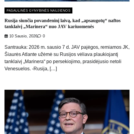
PASAULINĖS GYNYBINĖS NAUJIENOS
Rusija siunčia povandeninį laivą, kad „apsaugotų“ naftos
tanklaivį „Marinera“ nuo JAV kariuomenės
10 Sausio, 2026
0
Santrauka: 2026 m. sausio 7 d. JAV pajėgos, remiamos JK,
Šiaurės Atlante užėmė su Rusijos vėliava plaukiojantį
tanklaivį „Marinera“ po persekiojimo, prasidėjusio netoli
Venesuelos. -Rusija, […]