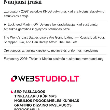
Naujausi įrašai
„Eurosatory 2026“ parodoje KNDS patvirtina, kad yra lyderis slapstymo
amunicijos srityje
► Lockheed Martin, GM Defense bendradarbiauja, kad sustiprintų
Amerikos gamybos ir gynybos pramonės bazę
The World’s Last Battlecruisers Are Going Extinct — Russia Built Four,
Scrapped Two, And Can Barely Afford The One Left
Oro pajėgos atnaujina kapeliono, motinystės uniformos nurodymus
Eurosatory 2026: Thales ir Mesko pasirašo susitarimo memorandumą