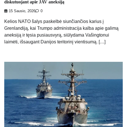
diskutuojant apie JAV aneksiją
15 Sausio, 2026
0
Kelios NATO šalys paskelbė siunčiančios karius į
Grenlandiją, kai Trumpo administracija kalba apie galimą
aneksiją ir tęsia pusiausvyrą, siūlydama Vašingtonui
laimėti, išsaugant Danijos teritorinį vientisumą. […]