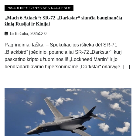
PASAULINĖS GYNYBINĖS NAUJIENOS
„Mach 6 Attack“: SR-72 „Darkstar“ siunčia bauginančią
žinią Rusijai ir Kinijai
15 Birželio, 2025
0
Pagrindiniai taškai – Spekuliacijos išlieka dėl SR-71
„Blackbird“ įpėdinio, potencialiai SR-72 „Darkstar“, kurį
paskatino kripto užuominos iš „Lockheed Martin“ ir jo
bendradarbiavimo hipersoniniame „Darkstar“ orlaivyje, […]