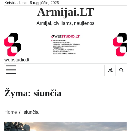
Skip
Ketvirtadienis, 6 rugpjūčio, 2026
Armijai.LT
to
content
Armijai, civiliams, naujienos
webstudio.lt
Žyma:
siunčia
Home
siunčia