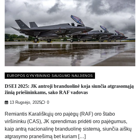
EUROPOS GYNYBININIO SAUGUMO NAUJIENOS
DSEI 2025: JK antroji branduolinė koja siunčia atgrasomąją
žinią priešininkams, sako RAF vadovas
13 Rugsėjo, 2025
0
Remiantis Karališkųjų oro pajėgų (RAF) oro štabo
viršininku (CAS), JK sprendimas pridėti oro pajėgumus,
kaip antrą nacionalinę branduolinę sistemą, siunčia aiškų
atgrasymo pranešimą bet kuriam […]