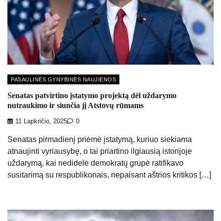
PASAULINĖS GYNYBINĖS NAUJIENOS
Senatas patvirtino įstatymo projektą dėl uždarymo
nutraukimo ir siunčia jį Atstovų rūmams
11 Lapkričio, 2025
0
Senatas pirmadienį priėmė įstatymą, kuriuo siekiama
atnaujinti vyriausybę, o tai priartino ilgiausią istorijoje
uždarymą, kai nedidelė demokratų grupė ratifikavo
susitarimą su respublikonais, nepaisant aštrios kritikos […]