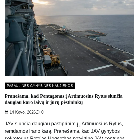
PASAULINĖS GYNYBINĖS NAUJIENOS
Pranešama, kad Pentagonas į Artimuosius Rytus siunčia
daugiau karo laivų ir jūrų pėstininkų
14 Kovo, 2026
0
JAV siunčia daugiau pastiprinimų į Artimuosius Rytus,
remdamos Irano karą. Pranešama, kad JAV gynybos
sekretorius Pete'as Hegsethas patvirtino JAV centrinės