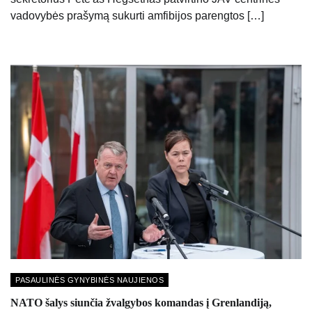
vadovybės prašymą sukurti amfibijos parengtos […]
PASAULINĖS GYNYBINĖS NAUJIENOS
NATO šalys siunčia žvalgybos komandas į Grenlandiją,