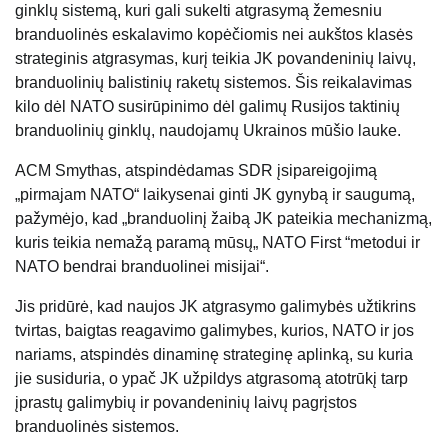
ginklų sistemą, kuri gali sukelti atgrasymą žemesniu
branduolinės eskalavimo kopėčiomis nei aukštos klasės
strateginis atgrasymas, kurį teikia JK povandeninių laivų,
branduolinių balistinių raketų sistemos. Šis reikalavimas
kilo dėl NATO susirūpinimo dėl galimų Rusijos taktinių
branduolinių ginklų, naudojamų Ukrainos mūšio lauke.
ACM Smythas, atspindėdamas SDR įsipareigojimą
„pirmajam NATO“ laikysenai ginti JK gynybą ir saugumą,
pažymėjo, kad „branduolinį žaibą JK pateikia mechanizmą,
kuris teikia nemažą paramą mūsų„ NATO First “metodui ir
NATO bendrai branduolinei misijai“.
Jis pridūrė, kad naujos JK atgrasymo galimybės užtikrins
tvirtas, baigtas reagavimo galimybes, kurios, NATO ir jos
nariams, atspindės dinaminę strateginę aplinką, su kuria
jie susiduria, o ypač JK užpildys atgrasomą atotrūkį tarp
įprastų galimybių ir povandeninių laivų pagrįstos
branduolinės sistemos.