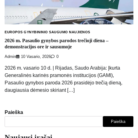
EUROPOS GYNYBININIO SAUGUMO NAUJIENOS
2026 m. Pasaulio gynybos parodos trečioji diena –
demonstracijos ore ir sausumoje
Admin
10 Vasario, 2026
0
2026 m. vasario 10 d. | Rijadas, Saudo Arabija: Įkurta
Generalinės karinės pramonės institucijos (GAMI),
Pasaulio gynybos paroda 2026 prasidėjo trečią dieną,
daugiausia dėmesio skiriant […]
Paieška
Paieška
Naujausi įrašai