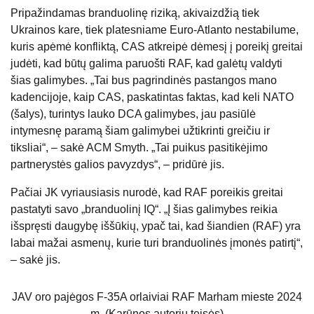
Pripažindamas branduolinę riziką, akivaizdžią tiek
Ukrainos kare, tiek platesniame Euro-Atlanto nestabilume,
kuris apėmė konfliktą, CAS atkreipė dėmesį į poreikį greitai
judėti, kad būtų galima paruošti RAF, kad galėtų valdyti
šias galimybes. „Tai bus pagrindinės pastangos mano
kadencijoje, kaip CAS, paskatintas faktas, kad keli NATO
(šalys), turintys lauko DCA galimybes, jau pasiūlė
intymesnę paramą šiam galimybei užtikrinti greičiu ir
tiksliai“, – sakė ACM Smyth. „Tai puikus pasitikėjimo
partnerystės galios pavyzdys“, – pridūrė jis.
Pačiai JK vyriausiasis nurodė, kad RAF poreikis greitai
pastatyti savo „branduolinį IQ“. „Į šias galimybes reikia
išspręsti daugybę iššūkių, ypač tai, kad šiandien (RAF) yra
labai mažai asmenų, kurie turi branduolinės įmonės patirtį“,
– sakė jis.
JAV oro pajėgos F-35A orlaiviai RAF Marham mieste 2024
m. (Karūnos autorių teisės)