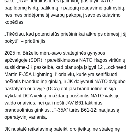
sakė: „RAF netrukus turės galimybę pasiūlyti NATO
papildomų tvirtų, patikimų ir pajėgių reagavimo galimybių,
nes mes pridėjome šį svarbų pakopą į savo eskalavimo
kopėčias.
„Tikėčiau, kad potencialūs priešininkai atkreips dėmesį į šį
pokytį“, – pridūrė jis.
2025 m. Birželio mėn.-savo strateginės gynybos
apžvalgoje (SDR) ir pareiškimuose NATO Hagos viršūnių
susitikime-JK paskelbė, kad planuoja įsigyti 12 „Lockheed
Martin F-35A Lightning II“ orlaivių, kurie yra sertifikuoti
nešiotis branduolinę ginklą, ir JK dalyvauti NATO dvigubo
pastatymo orlaivyje (DCA) dalijasi branduoline misija.
Vykdant DCA veiklą, maždaug pusšimtis NATO valstijų
valdo orlaivius, nei gali nešti JAV B61 taktinius
branduolinius ginklus. „F-35A“ turės B61-12: naujausią
operatyvinį variantą.
JK nustatė reikalavimą pateikti oro įteiktą, ne strateginę