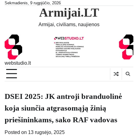
Skip
Sekmadienis, 9 rugpjūčio, 2026
Armijai.LT
to
content
Armijai, civiliams, naujienos
webstudio.lt
DSEI 2025: JK antroji branduolinė
koja siunčia atgrasomąją žinią
priešininkams, sako RAF vadovas
Posted on
13 rugsėjo, 2025