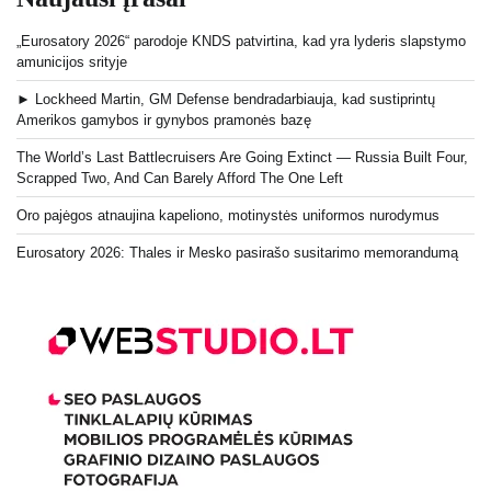
„Eurosatory 2026“ parodoje KNDS patvirtina, kad yra lyderis slapstymo
amunicijos srityje
► Lockheed Martin, GM Defense bendradarbiauja, kad sustiprintų
Amerikos gamybos ir gynybos pramonės bazę
The World’s Last Battlecruisers Are Going Extinct — Russia Built Four,
Scrapped Two, And Can Barely Afford The One Left
Oro pajėgos atnaujina kapeliono, motinystės uniformos nurodymus
Eurosatory 2026: Thales ir Mesko pasirašo susitarimo memorandumą