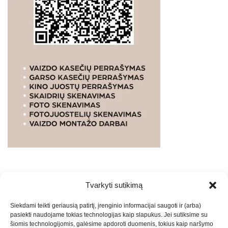
Tvarkyti sutikimą
WEBSTUDIO.LT
© SKAITMENINIO MARKETINGO
Siekdami teikti geriausią patirtį, įrenginio informacijai saugoti ir (arba)
PASLAUGOS. SEO tekstų rašymas, turinio kūrimas,
pasiekti naudojame tokias technologijas kaip slapukus. Jei sutiksime su
straipsnių rašymas ir talpinimas į mūsų valdomas
šiomis technologijomis, galėsime apdoroti duomenis, tokius kaip naršymo