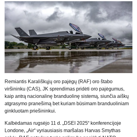
Remiantis Karališkųjų oro pajėgų (RAF) oro štabo
viršininku (CAS), JK sprendimas pridėti oro pajėgumus,
kaip antrą nacionalinę branduolinę sistemą, siunčia aiškų
atgrasymo pranešimą bet kuriam būsimam branduoliniam
ginkluotam priešininkui.
Kalbėdamas rugsėjo 11 d. „DSEI 2025“ konferencijoje
Londone, „Air“ vyriausiasis maršalas Harvas Smythas