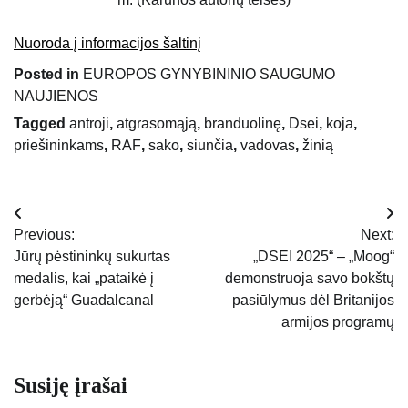
Nuoroda į informacijos šaltinį
Posted in
EUROPOS GYNYBININIO SAUGUMO
NAUJIENOS
Tagged
antroji
,
atgrasomąją
,
branduolinę
,
Dsei
,
koja
,
priešininkams
,
RAF
,
sako
,
siunčia
,
vadovas
,
žinią
Navigacija
Previous:
Next:
tarp
Jūrų pėstininkų sukurtas
„DSEI 2025“ – „Moog“
medalis, kai „pataikė į
demonstruoja savo bokštų
įrašų
gerbėją“ Guadalcanal
pasiūlymus dėl Britanijos
armijos programų
Susiję įrašai