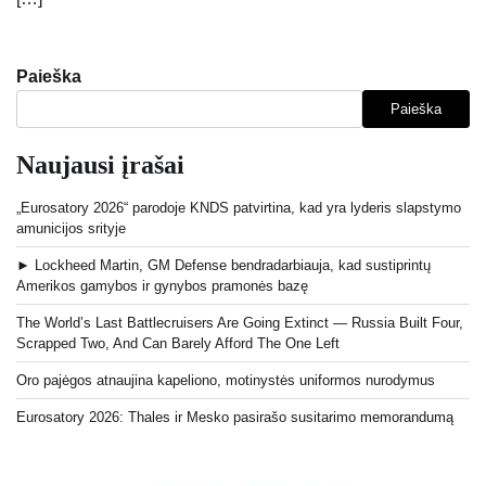
Paieška
Paieška
Naujausi įrašai
„Eurosatory 2026“ parodoje KNDS patvirtina, kad yra lyderis slapstymo
amunicijos srityje
► Lockheed Martin, GM Defense bendradarbiauja, kad sustiprintų
Amerikos gamybos ir gynybos pramonės bazę
The World’s Last Battlecruisers Are Going Extinct — Russia Built Four,
Scrapped Two, And Can Barely Afford The One Left
Oro pajėgos atnaujina kapeliono, motinystės uniformos nurodymus
Eurosatory 2026: Thales ir Mesko pasirašo susitarimo memorandumą