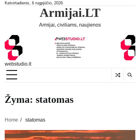
Skip
Ketvirtadienis, 6 rugpjūčio, 2026
Armijai.LT
to
content
Armijai, civiliams, naujienos
webstudio.lt
Žyma:
statomas
Home
statomas