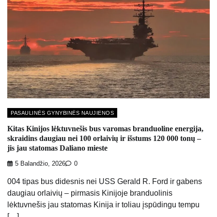
PASAULINĖS GYNYBINĖS NAUJIENOS
Kitas Kinijos lėktuvnešis bus varomas branduoline energija,
skraidins daugiau nei 100 orlaivių ir išstums 120 000 tonų –
jis jau statomas Daliano mieste
5 Balandžio, 2026
0
004 tipas bus didesnis nei USS Gerald R. Ford ir gabens
daugiau orlaivių – pirmasis Kinijoje branduolinis
lėktuvnešis jau statomas Kinija ir toliau įspūdingu tempu
[…]