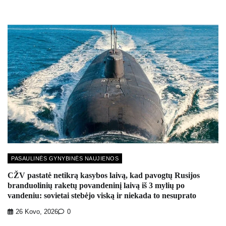
PASAULINĖS GYNYBINĖS NAUJIENOS
CŽV pastatė netikrą kasybos laivą, kad pavogtų Rusijos
branduolinių raketų povandeninį laivą iš 3 mylių po
vandeniu: sovietai stebėjo viską ir niekada to nesuprato
26 Kovo, 2026
0