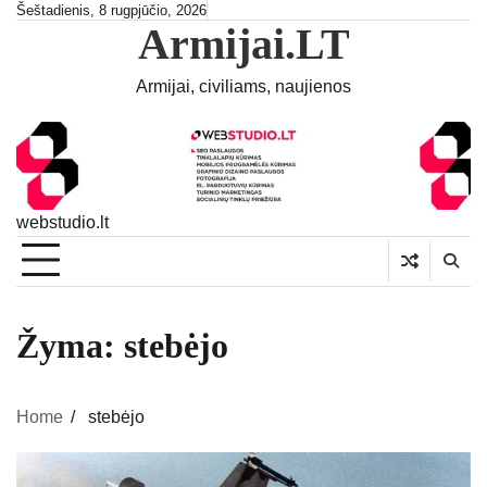
Skip
Šeštadienis, 8 rugpjūčio, 2026
Armijai.LT
to
content
Armijai, civiliams, naujienos
webstudio.lt
Žyma:
stebėjo
Home
stebėjo