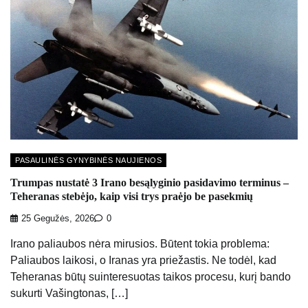
PASAULINĖS GYNYBINĖS NAUJIENOS
Trumpas nustatė 3 Irano besąlyginio pasidavimo terminus –
Teheranas stebėjo, kaip visi trys praėjo be pasekmių
25 Gegužės, 2026
0
Irano paliaubos nėra mirusios. Būtent tokia problema:
Paliaubos laikosi, o Iranas yra priežastis. Ne todėl, kad
Teheranas būtų suinteresuotas taikos procesu, kurį bando
sukurti Vašingtonas, […]