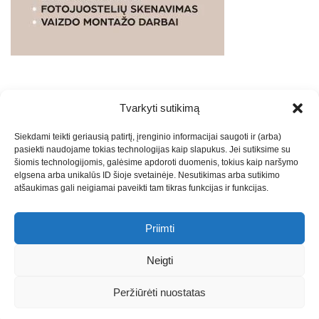
Tvarkyti sutikimą
WEBSTUDIO.LT
© SKAITMENINIO MARKETINGO
Siekdami teikti geriausią patirtį, įrenginio informacijai saugoti ir (arba)
PASLAUGOS. SEO tekstų rašymas, turinio kūrimas,
pasiekti naudojame tokias technologijas kaip slapukus. Jei sutiksime su
straipsnių rašymas ir talpinimas į mūsų valdomas
šiomis technologijomis, galėsime apdoroti duomenis, tokius kaip naršymo
svetaines.2026
Armijai.LT
Theme: Express News By
Adore
elgsena arba unikalūs ID šioje svetainėje. Nesutikimas arba sutikimo
atšaukimas gali neigiamai paveikti tam tikras funkcijas ir funkcijas.
Themes
.
Priimti
Draugai: -
Marketingo agentūra
-
Teisinės
konsultacijos
-
Skaidrių skenavimas
-
Klaipedos miesto
Neigti
naujienos
-
Miesto naujienos
-
Saulius Narbutas
-
Įvaizdžio
kūrimas
-
Veidoskaita
-
Teniso treniruotės
- Pranešimai spaudai
Peržiūrėti nuostatas
-
Kauno naujienos
-
Regionų naujienos
-
Palangos naujienos