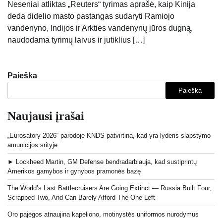
Neseniai atliktas „Reuters“ tyrimas aprašė, kaip Kinija
deda didelio masto pastangas sudaryti Ramiojo
vandenyno, Indijos ir Arkties vandenynų jūros dugną,
naudodama tyrimų laivus ir jutiklius […]
Paieška
Paieška
Naujausi įrašai
„Eurosatory 2026“ parodoje KNDS patvirtina, kad yra lyderis slapstymo
amunicijos srityje
► Lockheed Martin, GM Defense bendradarbiauja, kad sustiprintų
Amerikos gamybos ir gynybos pramonės bazę
The World’s Last Battlecruisers Are Going Extinct — Russia Built Four,
Scrapped Two, And Can Barely Afford The One Left
Oro pajėgos atnaujina kapeliono, motinystės uniformos nurodymus