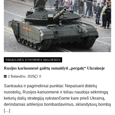
PASAULINĖS GYNYBINĖS NAUJIENOS
Rusijos kariuomenė galėtų sumaldyti „pergalę“ Ukrainoje
2 Balandžio, 2025
0
Santrauka ir pagrindiniai punktai: Nepaisant didelių
nuostolių, Rusijos kariuomenė ir toliau naudoja sėkmingą
keturių dalių strategiją vykstančiame kare prieš Ukrainą,
derindamas artilerijos bombardavimus, sklandytuvų bombą
[…]