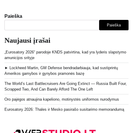
Paieška
Paieška
Naujausi įrašai
„Eurosatory 2026“ parodoje KNDS patvirtina, kad yra lyderis slapstymo
amunicijos srityje
► Lockheed Martin, GM Defense bendradarbiauja, kad sustiprintų
Amerikos gamybos ir gynybos pramonės bazę
The World’s Last Battlecruisers Are Going Extinct — Russia Built Four,
Scrapped Two, And Can Barely Afford The One Left
Oro pajėgos atnaujina kapeliono, motinystės uniformos nurodymus
Eurosatory 2026: Thales ir Mesko pasirašo susitarimo memorandumą