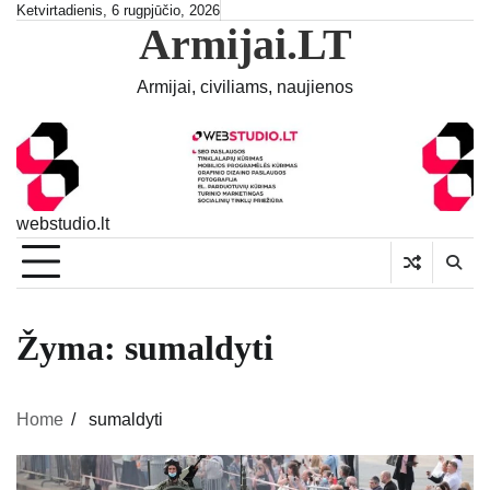
Skip
Ketvirtadienis, 6 rugpjūčio, 2026
Armijai.LT
to
content
Armijai, civiliams, naujienos
webstudio.lt
Žyma:
sumaldyti
Home
sumaldyti