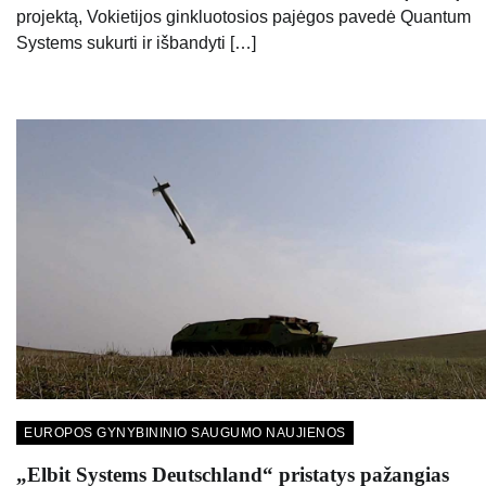
projektą, Vokietijos ginkluotosios pajėgos pavedė Quantum
Systems sukurti ir išbandyti […]
EUROPOS GYNYBININIO SAUGUMO NAUJIENOS
„Elbit Systems Deutschland“ pristatys pažangias