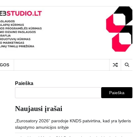
UGOS
Paieška
Paieška
Naujausi įrašai
„Eurosatory 2026“ parodoje KNDS patvirtina, kad yra lyderis
slapstymo amunicijos srityje