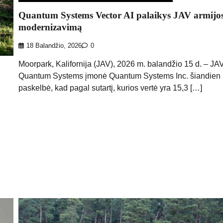
Quantum Systems Vector AI palaikys JAV armijo
modernizavimą
18 Balandžio, 2026
0
Moorpark, Kalifornija (JAV), 2026 m. balandžio 15 d. – JA
Quantum Systems įmonė Quantum Systems Inc. šiandien
paskelbė, kad pagal sutartį, kurios vertė yra 15,3 […]