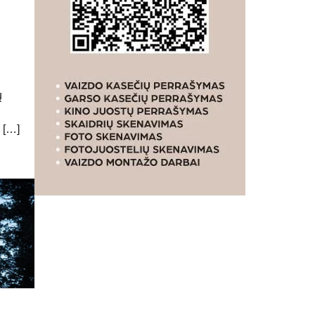
ų
 […]