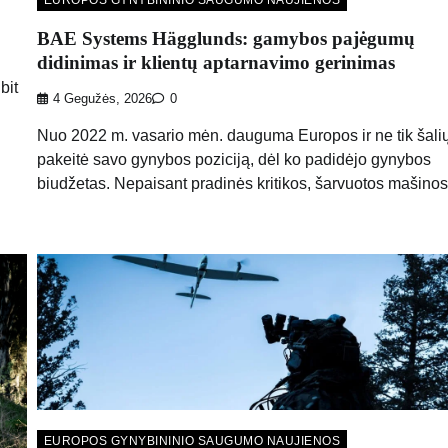
BAE Systems Hägglunds: gamybos pajėgumų
didinimas ir klientų aptarnavimo gerinimas
bit
4 Gegužės, 2026
0
Nuo 2022 m. vasario mėn. dauguma Europos ir ne tik šali
pakeitė savo gynybos poziciją, dėl ko padidėjo gynybos
biudžetas. Nepaisant pradinės kritikos, šarvuotos mašinos
EUROPOS GYNYBININIO SAUGUMO NAUJIENOS