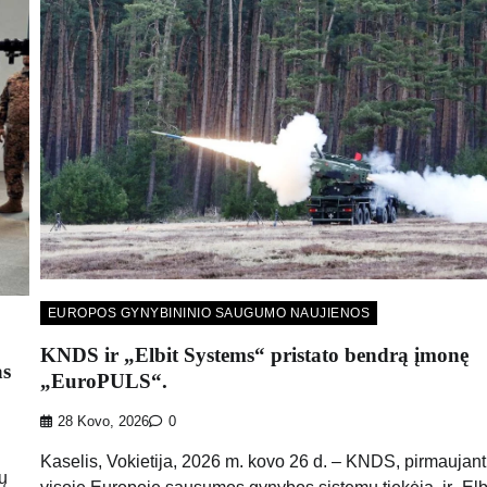
EUROPOS GYNYBININIO SAUGUMO NAUJIENOS
KNDS ir „Elbit Systems“ pristato bendrą įmonę
as
„EuroPULS“.
28 Kovo, 2026
0
Kaselis, Vokietija, 2026 m. kovo 26 d. – KNDS, pirmaujant
ų