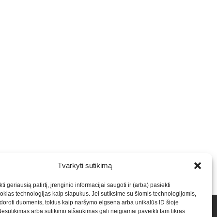
Tvarkyti sutikimą
ti geriausią patirtį, įrenginio informacijai saugoti ir (arba) pasiekti
kias technologijas kaip slapukus. Jei sutiksime su šiomis technologijomis,
oroti duomenis, tokius kaip naršymo elgsena arba unikalūs ID šioje
talpinimas į mūsų valdomas svetaines.2026
Armijai.LT
Nesutikimas arba sutikimo atšaukimas gali neigiamai paveikti tam tikras