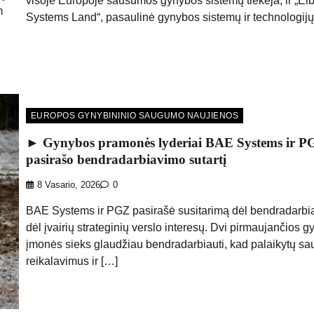
visoje Europoje sausumos gynybos sistemų tiekėja, ir „Elb
m
Systems Land“, pasaulinė gynybos sistemų ir technologijų
EUROPOS GYNYBININIO SAUGUMO NAUJIENOS
► Gynybos pramonės lyderiai BAE Systems ir P
pasirašo bendradarbiavimo sutartį
8 Vasario, 2026
0
BAE Systems ir PGZ pasirašė susitarimą dėl bendradarbi
dėl įvairių strateginių verslo interesų. Dvi pirmaujančios 
įmonės sieks glaudžiau bendradarbiauti, kad palaikytų s
reikalavimus ir […]