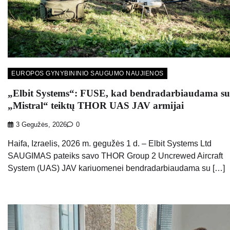
EUROPOS GYNYBININIO SAUGUMO NAUJIENOS
„Elbit Systems“: FUSE, kad bendradarbiaudama su
„Mistral“ teiktų THOR UAS JAV armijai
3 Gegužės, 2026
0
Haifa, Izraelis, 2026 m. gegužės 1 d. – Elbit Systems Ltd
SAUGIMAS pateiks savo THOR Group 2 Uncrewed Aircraft
System (UAS) JAV kariuomenei bendradarbiaudama su […]