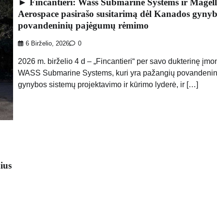
► Fincantieri: Wass Submarine Systems ir Magel
Aerospace pasirašo susitarimą dėl Kanados gyny
povandeninių pajėgumų rėmimo
6 Birželio, 2026
0
2026 m. birželio 4 d – „Fincantieri“ per savo dukterinę įmo
WASS Submarine Systems, kuri yra pažangių povandenin
gynybos sistemų projektavimo ir kūrimo lyderė, ir […]
ius