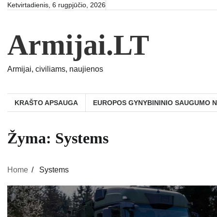
Skip
Ketvirtadienis, 6 rugpjūčio, 2026
to
content
Armijai.LT
Armijai, civiliams, naujienos
KRAŠTO APSAUGA
EUROPOS GYNYBININIO SAUGUMO 
Žyma:
Systems
Home
Systems