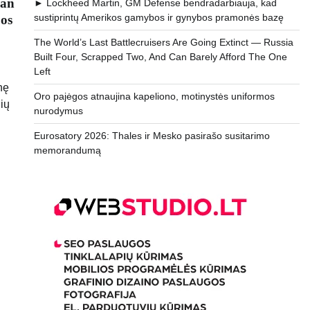
lan
► Lockheed Martin, GM Defense bendradarbiauja, kad
sustiprintų Amerikos gamybos ir gynybos pramonės bazę
bos
The World’s Last Battlecruisers Are Going Extinct — Russia
Built Four, Scrapped Two, And Can Barely Afford The One
Left
nę
Oro pajėgos atnaujina kapeliono, motinystės uniformos
ių
nurodymus
Eurosatory 2026: Thales ir Mesko pasirašo susitarimo
memorandumą