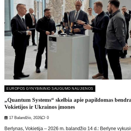
EUROPOS GYNYBININIO SAUGUMO NAUJIENOS
„Quantum Systems“ skelbia apie papildomas bendr
Vokietijos ir Ukrainos įmones
17 Balandžio, 2026
0
Berlynas, Vokietija – 2026 m. balandžio 14 d.: Berlyne vykusi