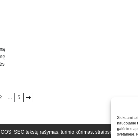
rmą
inę
pės
2
…
5
Siekdami teik
naudojame to
galėsime apd
O tekstų rašymas, turinio kūrimas, straipsnių rašymas ir 
svetainėje. 