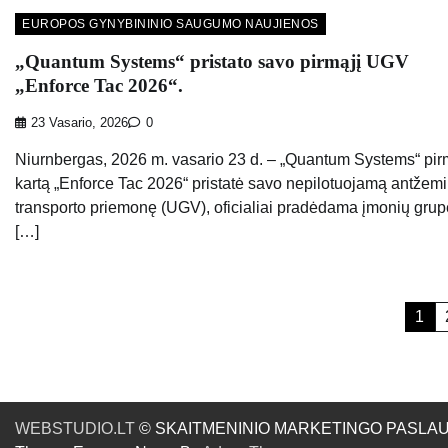
EUROPOS GYNYBININIO SAUGUMO NAUJIENOS
„Quantum Systems“ pristato savo pirmąjį UGV
„Enforce Tac 2026“.
23 Vasario, 2026
0
Niurnbergas, 2026 m. vasario 23 d. – „Quantum Systems“ pi
kartą „Enforce Tac 2026“ pristatė savo nepilotuojamą antžem
transporto priemonę (UGV), oficialiai pradėdama įmonių gru
[…]
Įrašų
1
puslapiavimas
WEBSTUDIO.LT
© SKAITMENINIO MARKETINGO PASLAUGOS. SE