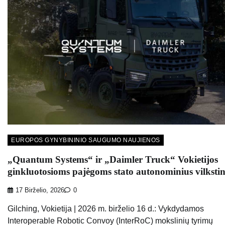
EUROPOS GYNYBININIO SAUGUMO NAUJIENOS
„Quantum Systems“ ir „Daimler Truck“ Vokietijos
ginkluotosioms pajėgoms stato autonominius vilkstin
17 Birželio, 2026
0
Gilching, Vokietija | 2026 m. birželio 16 d.: Vykdydamos
Interoperable Robotic Convoy (InterRoC) mokslinių tyrimų