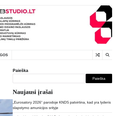
UGOS
Paieška
Paieška
Naujausi įrašai
„Eurosatory 2026“ parodoje KNDS patvirtina, kad yra lyderis
slapstymo amunicijos srityje