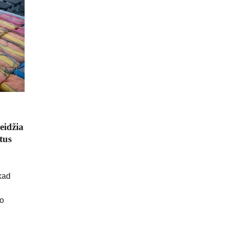
eidžia
tus
kad
vo