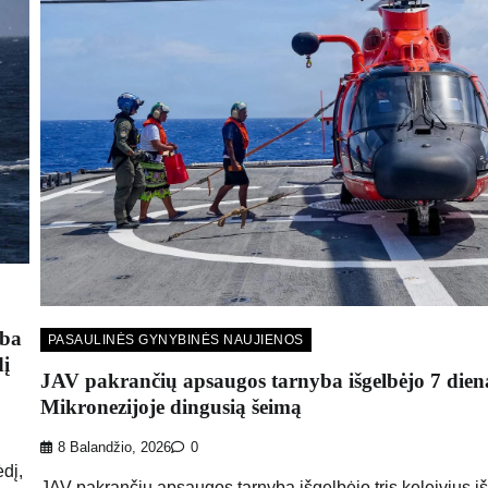
yba
PASAULINĖS GYNYBINĖS NAUJIENOS
dį
JAV pakrančių apsaugos tarnyba išgelbėjo 7 dien
Mikronezijoje dingusią šeimą
8 Balandžio, 2026
0
dį,
JAV pakrančių apsaugos tarnyba išgelbėjo tris keleivius iš