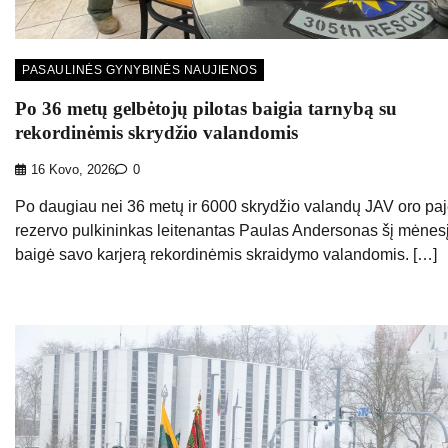
PASAULINĖS GYNYBINĖS NAUJIENOS
Po 36 metų gelbėtojų pilotas baigia tarnybą su
rekordinėmis skrydžio valandomis
16 Kovo, 2026
0
Po daugiau nei 36 metų ir 6000 skrydžio valandų JAV oro pa
rezervo pulkininkas leitenantas Paulas Andersonas šį mėnes
baigė savo karjerą rekordinėmis skraidymo valandomis. […]