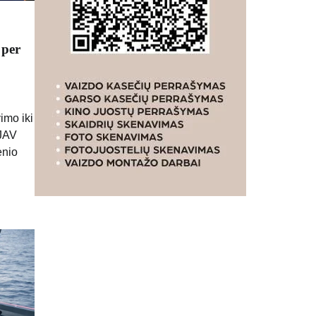
 per
imo iki
 JAV
enio