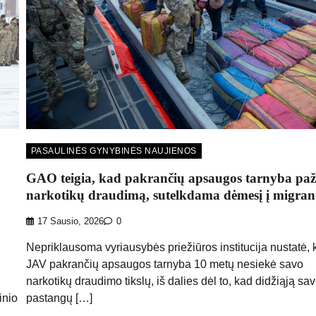
PASAULINĖS GYNYBINĖS NAUJIENOS
GAO teigia, kad pakrančių apsaugos tarnyba paž
narkotikų draudimą, sutelkdama dėmesį į migran
17 Sausio, 2026
0
Nepriklausoma vyriausybės priežiūros institucija nustatė, 
JAV pakrančių apsaugos tarnyba 10 metų nesiekė savo
narkotikų draudimo tikslų, iš dalies dėl to, kad didžiąją sa
inio
pastangų […]