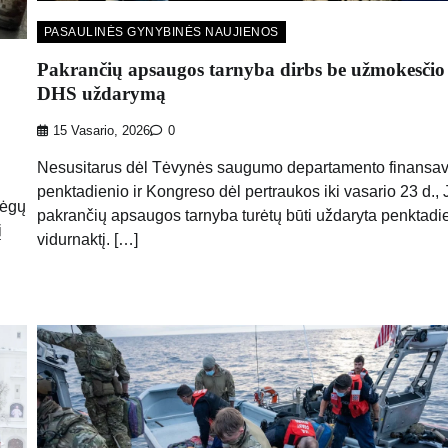
PASAULINĖS GYNYBINĖS NAUJIENOS
Pakrančių apsaugos tarnyba dirbs be užmokesčio
DHS uždarymą
15 Vasario, 2026
0
Nesusitarus dėl Tėvynės saugumo departamento finansav
penktadienio ir Kongreso dėl pertraukos iki vasario 23 d.,
jėgų
pakrančių apsaugos tarnyba turėtų būti uždaryta penktadi
į
vidurnaktį. […]