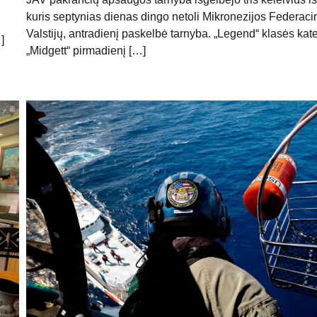
kuris septynias dienas dingo netoli Mikronezijos Federaci
Valstijų, antradienį paskelbė tarnyba. „Legend“ klasės kate
]
„Midgett“ pirmadienį […]