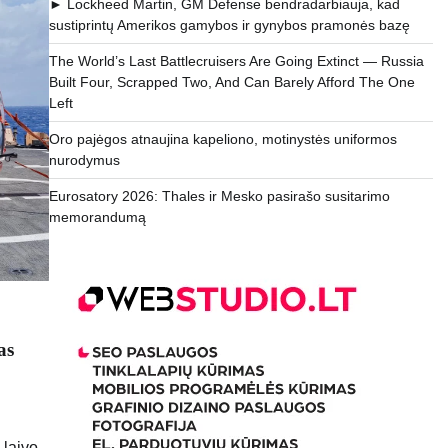
► Lockheed Martin, GM Defense bendradarbiauja, kad
sustiprintų Amerikos gamybos ir gynybos pramonės bazę
The World’s Last Battlecruisers Are Going Extinct — Russia
Built Four, Scrapped Two, And Can Barely Afford The One
Left
Oro pajėgos atnaujina kapeliono, motinystės uniformos
nurodymus
Eurosatory 2026: Thales ir Mesko pasirašo susitarimo
memorandumą
as
 laivo,