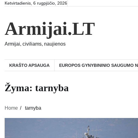
Skip
Ketvirtadienis, 6 rugpjūčio, 2026
to
content
Armijai.LT
Armijai, civiliams, naujienos
KRAŠTO APSAUGA
EUROPOS GYNYBININIO SAUGUMO 
Žyma:
tarnyba
Home
tarnyba