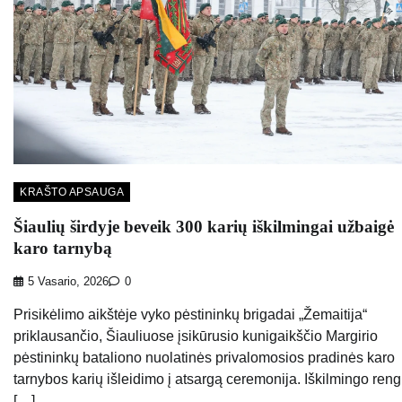
KRAŠTO APSAUGA
Šiaulių širdyje beveik 300 karių iškilmingai užbaigė
karo tarnybą
5 Vasario, 2026
0
Prisikėlimo aikštėje vyko pėstininkų brigadai „Žemaitija“
priklausančio, Šiauliuose įsikūrusio kunigaikščio Margirio
pėstininkų bataliono nuolatinės privalomosios pradinės karo
tarnybos karių išleidimo į atsargą ceremonija. Iškilmingo reng
[…]