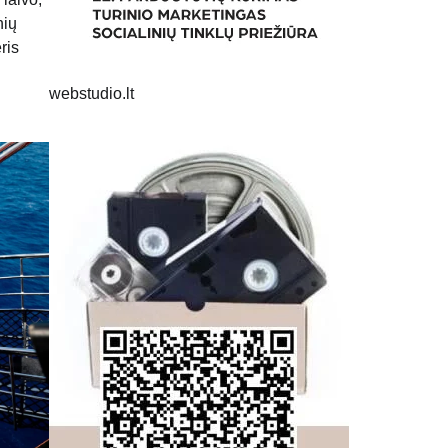
nių
ris
webstudio.lt