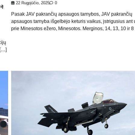
22 Rugpjūčio, 2025
0
mą
Pasak JAV pakrančių apsaugos tarnybos, JAV pakrančių
apsaugos tarnyba išgelbėjo keturis vaikus, įstrigusius ant
prie Minesotos ežero, Minesotos. Merginos, 14, 13, 10 ir 8
ijų
 […]