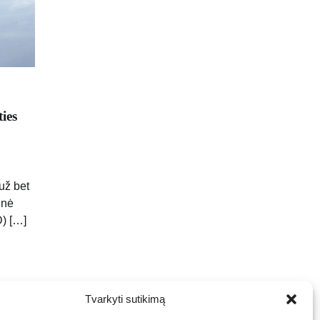
ies
už bet
inė
) […]
Tvarkyti sutikimą