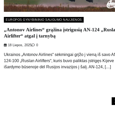
EUROPOS GYNYBININIO SAUGUMO NAUJIENOS
„Antonov Airlines“ grąžina įstrigusią AN-124 „Rusl
Airlifter“ atgal į tarnybą
18 Liepos, 2025
0
Ukrainos „Antonov Airlines“ sėkmingai grįžo į vieną iš savo A
124-100 „Ruslan Airlifters“, kuris buvo paliktas įstrigęs Kijeve
išardymo būsenoje dėl Rusijos invazijos į šalį. AN-124, […]
Įrašų
puslapiavimas