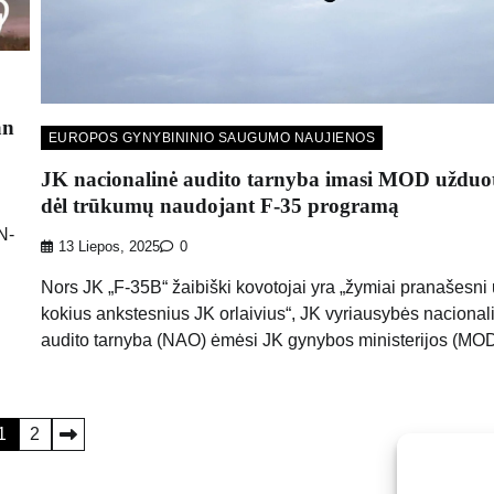
an
EUROPOS GYNYBININIO SAUGUMO NAUJIENOS
JK nacionalinė audito tarnyba imasi MOD užduot
dėl trūkumų naudojant F-35 programą
N-
13 Liepos, 2025
0
Nors JK „F-35B“ žaibiški kovotojai yra „žymiai pranašesni 
kokius ankstesnius JK orlaivius“, JK vyriausybės nacional
audito tarnyba (NAO) ėmėsi JK gynybos ministerijos (MOD
1
2