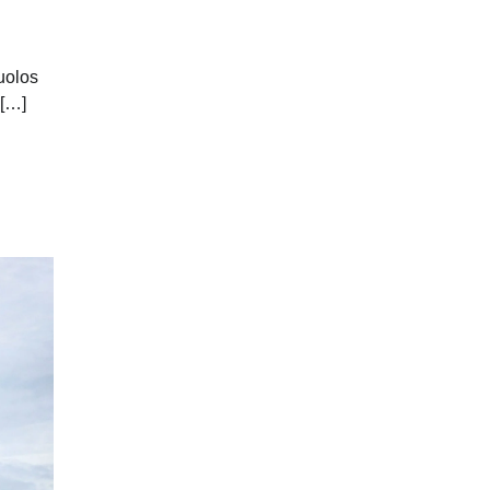
 uolos
 […]