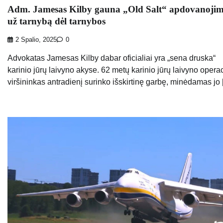
Adm. Jamesas Kilby gauna „Old Salt“ apdovanoji
už tarnybą dėl tarnybos
2 Spalio, 2025
0
Advokatas Jamesas Kilby dabar oficialiai yra „sena druska“
karinio jūrų laivyno akyse. 62 metų karinio jūrų laivyno operac
viršininkas antradienį surinko išskirtinę garbę, minėdamas jo