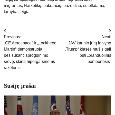
migrantus
,
Narkotikų
,
pakrančių
,
pažeidžia
,
sutelkdama
,
tarnyba
,
teigia
Navigacija
Previous:
Next:
tarp
„GE Aerospace“ ir „Lockheed
JAV karinio jūrų laivyno
Martin“ demonstruoja
„Trump“ klasės mūšis gali
įrašų
besisukantį sprogdinimo
būti „branduolinis
srovę, skirtą hipergarsinėms
bombonešis“
raketoms
Susiję įrašai