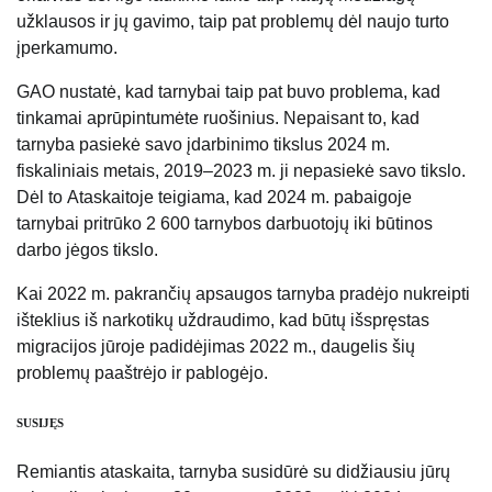
užklausos ir jų gavimo, taip pat problemų dėl naujo turto
įperkamumo.
GAO nustatė, kad tarnybai taip pat buvo problema, kad
tinkamai aprūpintumėte ruošinius. Nepaisant to, kad
tarnyba pasiekė savo įdarbinimo tikslus 2024 m.
fiskaliniais metais, 2019–2023 m. ji nepasiekė savo tikslo.
Dėl to
Ataskaitoje teigiama, kad 2024 m. pabaigoje
tarnybai pritrūko 2 600 tarnybos darbuotojų iki būtinos
darbo jėgos tikslo.
Kai 2022 m. pakrančių apsaugos tarnyba pradėjo nukreipti
išteklius iš narkotikų uždraudimo, kad būtų išspręstas
migracijos jūroje padidėjimas 2022 m., daugelis šių
problemų paaštrėjo ir pablogėjo.
SUSIJĘS
Remiantis ataskaita, tarnyba susidūrė su didžiausiu jūrų