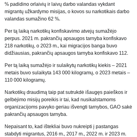
% padidino orlaivių ir laivų darbo valandas vykdant
migrantų užkardymo misijas, o kovos su narkotikais darbo
valandas sumažino 62 %.
Per tą laiką narkotikų konfiskavimo atvejų sumažėjo
perpus. 2021 m. pakrančių apsaugos tarnyba konfiskavo
218 narkotikų, o 2023 m., kai migracijos banga buvo
didžiausias, pakrančių apsaugos tarnyba konfiskavo 112.
Per tą laiką sumažėjo ir sulaikytų narkotikų kiekis – 2021
metais buvo sulaikyta 143 000 kilogramų, o 2023 metais –
110 000 kilogramų.
Narkotikų draudimą taip pat sutrukdė išaugęs paieškos ir
gelbėjimo misijų poreikis ir tai, kad nusikalstamoms
organizacijoms pavyko geriau išvengti tarnybos, GAO sakė
pakrančių apsaugos tarnyba.
Nepaisant to, kad ištekliai buvo nukreipti į pastangas
stabdyti migrantus, 2016 m., 2017 m., 2022 m. ir 2023 m.