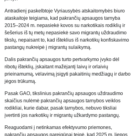
Antradienį paskelbtoje Vyriausybės atskaitomybės biuro
ataskaitoje teigiama, kad pakrančių apsaugos tarnyba
2015–2024 m. nepasiekė kovos su narkotikais rodiklių ir
šešerius iš tų metų nepasiekė savo migrantų uždraudimo
tikslų, nepaisant to, kad išteklius iš narkotikų konfiskavimo
pastangų nukreipė į migrantų sulaikymą.
Dalis pakrančių apsaugos turto pertvarkymo įvyko dėl
ribotų išteklių, įskaitant mažėjantį laivų ir orlaivių
prieinamumą, vėlavimą įsigyti pakaitinių medžiagų ir darbo
jėgos trūkumą.
Pasak GAO, tikslinius pakrančių apsaugos uždraudimo
skaičius nulėmė pakrančių apsaugos tarnybos veiklos
rodikliai, kurie dabar, pasak tarnybos, nebuvo tiksliai
įvertinti jos narkotikų ir migrantų užkardymo pastangų.
Reaguodami į netinkamas efektyvumo priemones,
pakrančių apsaugos pareigūnai teigė, kad 2025 m. liepos