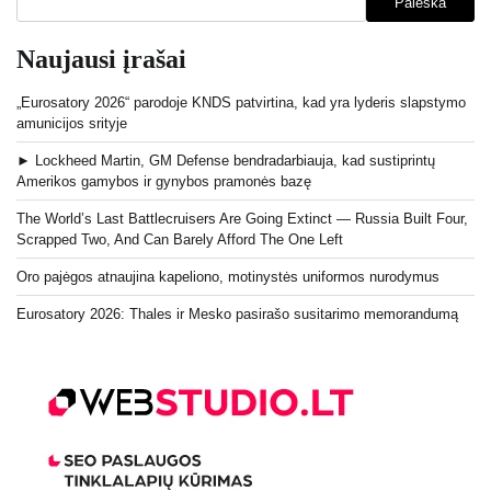
Paieška
Naujausi įrašai
„Eurosatory 2026“ parodoje KNDS patvirtina, kad yra lyderis slapstymo
amunicijos srityje
► Lockheed Martin, GM Defense bendradarbiauja, kad sustiprintų
Amerikos gamybos ir gynybos pramonės bazę
The World’s Last Battlecruisers Are Going Extinct — Russia Built Four,
Scrapped Two, And Can Barely Afford The One Left
Oro pajėgos atnaujina kapeliono, motinystės uniformos nurodymus
Eurosatory 2026: Thales ir Mesko pasirašo susitarimo memorandumą