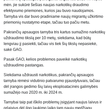
mėn. jie sukūrė šešias naujas narkotikų draudimo
efektyvumo priemones, kurios jau buvo naudojamos.
Tarnyba vis dar buvo pradiniame naujų migrantų užkirtimo
priemonių nustatymo etape, tačiau tuo pačiu metu.
Pakrančių apsaugos tarnyba tris kartus sumažino narkotikų
uždraudimo tikslą per 10 metų, siekdama, kad būtų
lengviau jį pasiekti, tačiau vis tiek šių tikslų nepasiekė,
sakė GAO.
Pasak GAO, kelios problemos paveikė narkotikų
uždraudimo pastangas.
Siekdama uždrausti narkotikus, pakrančių apsaugos
tarnyba rėmėsi vidutinio patvarumo pjaustytuvais, tačiau
dėl įrangos gedimo šių laivų eksploatacinės galimybės
sumažėjo nuo 2020 m. iki 2024 m.
Tarnybai taip pat iškilo problemų įsigyjant naujus laivus ir
orlaivius dėl ilgo laukimo laiko tarp naujų medžiagų