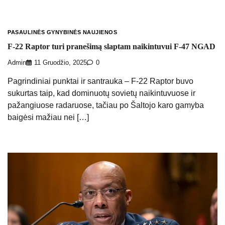
PASAULINĖS GYNYBINĖS NAUJIENOS
F-22 Raptor turi pranešimą slaptam naikintuvui F-47 NGAD
Admin
11 Gruodžio, 2025
0
Pagrindiniai punktai ir santrauka – F-22 Raptor buvo
sukurtas taip, kad dominuotų sovietų naikintuvuose ir
pažangiuose radaruose, tačiau po Šaltojo karo gamyba
baigėsi mažiau nei […]