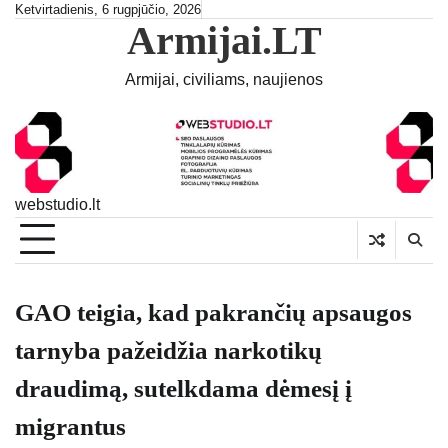
Skip
Ketvirtadienis, 6 rugpjūčio, 2026
Armijai.LT
to
content
Armijai, civiliams, naujienos
webstudio.lt
GAO teigia, kad pakrančių apsaugos
tarnyba pažeidžia narkotikų
draudimą, sutelkdama dėmesį į
migrantus