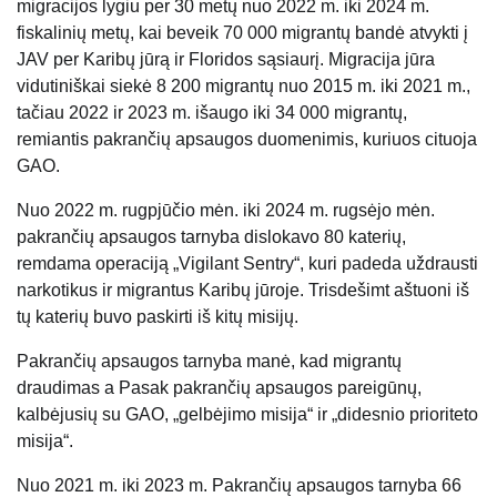
migracijos lygiu per 30 metų nuo 2022 m. iki 2024 m.
fiskalinių metų, kai beveik 70 000 migrantų bandė atvykti į
JAV per Karibų jūrą ir Floridos sąsiaurį. Migracija jūra
vidutiniškai siekė 8 200 migrantų nuo 2015 m. iki 2021 m.,
tačiau 2022 ir 2023 m. išaugo iki 34 000 migrantų,
remiantis pakrančių apsaugos duomenimis, kuriuos cituoja
GAO.
Nuo 2022 m. rugpjūčio mėn. iki 2024 m. rugsėjo mėn.
pakrančių apsaugos tarnyba dislokavo 80 katerių,
remdama operaciją „Vigilant Sentry“, kuri padeda uždrausti
narkotikus ir migrantus Karibų jūroje. Trisdešimt aštuoni iš
tų katerių buvo paskirti iš kitų misijų.
Pakrančių apsaugos tarnyba manė, kad migrantų
draudimas a
Pasak pakrančių apsaugos pareigūnų,
kalbėjusių su GAO, „gelbėjimo misija“ ir „didesnio prioriteto
misija“.
Nuo 2021 m. iki 2023 m. Pakrančių apsaugos tarnyba 66