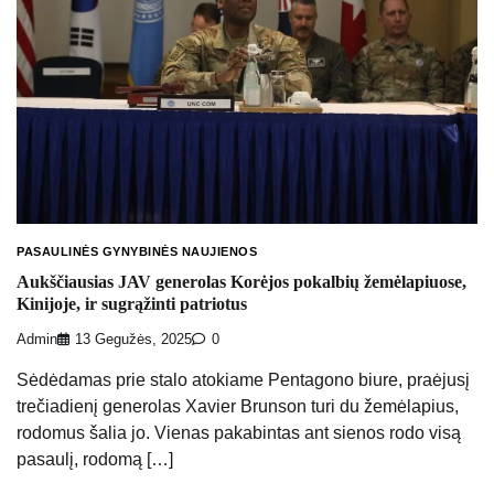
PASAULINĖS GYNYBINĖS NAUJIENOS
Aukščiausias JAV generolas Korėjos pokalbių žemėlapiuose,
Kinijoje, ir sugrąžinti patriotus
Admin
13 Gegužės, 2025
0
Sėdėdamas prie stalo atokiame Pentagono biure, praėjusį
trečiadienį generolas Xavier Brunson turi du žemėlapius,
rodomus šalia jo. Vienas pakabintas ant sienos rodo visą
pasaulį, rodomą […]