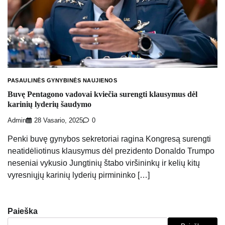
PASAULINĖS GYNYBINĖS NAUJIENOS
Buvę Pentagono vadovai kviečia surengti klausymus dėl
karinių lyderių šaudymo
Admin
28 Vasario, 2025
0
Penki buvę gynybos sekretoriai ragina Kongresą surengti
neatidėliotinus klausymus dėl prezidento Donaldo Trumpo
neseniai vykusio Jungtinių štabo viršininkų ir kelių kitų
vyresniųjų karinių lyderių pirmininko […]
Paieška