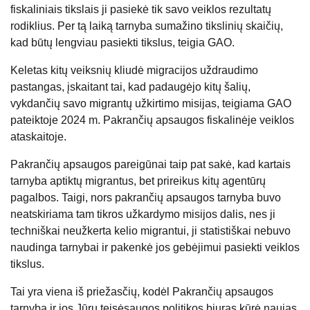
fiskaliniais tikslais ji pasiekė tik savo veiklos rezultatų
rodiklius. Per tą laiką tarnyba sumažino tikslinių skaičių,
kad būtų lengviau pasiekti tikslus, teigia GAO.
Keletas kitų veiksnių kliudė migracijos uždraudimo
pastangas, įskaitant tai, kad padaugėjo kitų šalių,
vykdančių savo migrantų užkirtimo misijas, teigiama GAO
pateiktoje 2024 m. Pakrančių apsaugos fiskalinėje veiklos
ataskaitoje.
Pakrančių apsaugos pareigūnai taip pat sakė, kad kartais
tarnyba aptiktų migrantus, bet prireikus kitų agentūrų
pagalbos. Taigi, nors pakrančių apsaugos tarnyba buvo
neatskiriama tam tikros užkardymo misijos dalis, nes ji
techniškai neužkerta kelio migrantui, ji statistiškai nebuvo
naudinga tarnybai ir pakenkė jos gebėjimui pasiekti veiklos
tikslus.
Tai yra viena iš priežasčių, kodėl Pakrančių apsaugos
tarnyba ir jos Jūrų teisėsaugos politikos biuras kūrė naujas