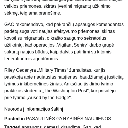
veiklos priemones, skirtas įvertinti migrantų užkirtimo
sėkmę, teigiama pranešime.
GAO rekomendavo, kad pakrančių apsaugos komendantas
padėtų sugalvoti naujas efektyvumo priemones, skirtas
kovoti su migrantais, o krašto saugumo sekretorius
užtikrintų, kad operacijos „Vigilant Sentry“ darbo grupė
sukurtų naujus būdus, kaip dalytis patirtimi su kitomis
federalinėmis agentūromis.
Riley Ceder yra „Military Times“ žurnalistas, kur jis
pasakoja apie naujausias naujienas, baudžiamąją justiciją,
tyrimus ir kibernetines žinias. Anksčiau jis dirbo tyrimo
praktikos studentu „The Washington Post“, kur prisidėjo
prie tyrimo „Aused by the Badge“.
Nuoroda į informacijos šaltinį
Posted in
PASAULINĖS GYNYBINĖS NAUJIENOS
Tagged
apsaugos
,
dėmesį
,
draudimą
,
Gao
,
kad
,