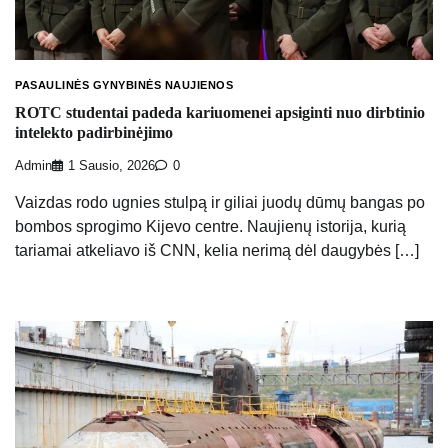
PASAULINĖS GYNYBINĖS NAUJIENOS
ROTC studentai padeda kariuomenei apsiginti nuo dirbtinio
intelekto padirbinėjimo
Admin
1 Sausio, 2026
0
Vaizdas rodo ugnies stulpą ir giliai juodų dūmų bangas po
bombos sprogimo Kijevo centre. Naujienų istorija, kurią
tariamai atkeliavo iš CNN, kelia nerimą dėl daugybės […]