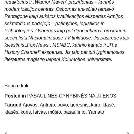
redaktorius ir „Warrior Maven“ prezidentas – karinės
modernizacijos centras. Osbornas anksčiau tarnavo
Pentagone kaip aukštos kvalifikacijos ekspertas Armijos
sekretoriaus padėjėjo – galimybės, logistikos ir
technologijos. Osbornas taip pat dirbo inkaro ir oro kariniu
specialistu Nacionaliniuose TV tinkluose. Jis pasirodė kaip
kviestinis „Fox News“, MSNBC, karinio kanalo ir „The
History Channel“ ekspertas. Jis taip pat turi lyginamosios
literatūros magistro laipsnį Kolumbijos universitete.
Source link
Posted in
PASAULINĖS GYNYBINĖS NAUJIENOS
Tagged
Ajovos
,
Antrojo
,
buvo
,
geresnis
,
karo
,
klasė
,
klasės
,
kuris
,
laivas
,
mūšio
,
pasaulinio
,
Yamato