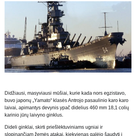
Didžiausi, masyviausi mūšiai, kurie kada nors egzistavo,
buvo japonų „Yamato“ klasės Antrojo pasaulinio karo karo
laivai, apimantys devynis ypač didelius 460 mm 18,1 colių
karinio jūrų laivyno ginklus.
Dideli ginklai, skirti priešlėktuviniams ugniai ir
slopinančiam žemės atakai, kiekvienas galėjo šaudyti į