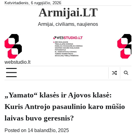
Skip
Ketvirtadienis, 6 rugpjūčio, 2026
Armijai.LT
to
content
Armijai, civiliams, naujienos
webstudio.lt
„Yamato“ klasės ir Ajovos klasė:
Kuris Antrojo pasaulinio karo mūšio
laivas buvo geresnis?
Posted on
14 balandžio, 2025