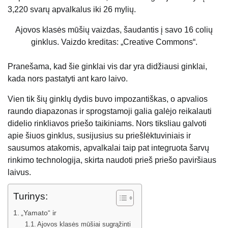
3,220 svarų apvalkalus iki 26 mylių.
Ajovos klasės mūšių vaizdas, šaudantis į savo 16 colių
ginklus. Vaizdo kreditas: „Creative Commons“.
Pranešama, kad šie ginklai vis dar yra didžiausi ginklai,
kada nors pastatyti ant karo laivo.
Vien tik šių ginklų dydis buvo impozantiškas, o apvalios
raundo diapazonas ir sprogstamoji galia galėjo reikalauti
didelio rinkliavos priešo taikiniams. Nors tiksliau galvoti
apie šiuos ginklus, susijusius su priešlėktuviniais ir
sausumos atakomis, apvalkalai taip pat integruota šarvų
rinkimo technologija, skirta naudoti prieš priešo paviršiaus
laivus.
Turinys:
„Yamato“ ir
Ajovos klasės mūšiai sugrąžinti