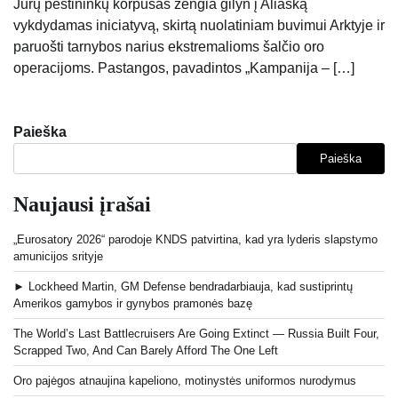
Jūrų pėstininkų korpusas žengia gilyn į Aliaską
vykdydamas iniciatyvą, skirtą nuolatiniam buvimui Arktyje ir
paruošti tarnybos narius ekstremalioms šalčio oro
operacijoms. Pastangos, pavadintos „Kampanija – […]
Paieška
Paieška
Naujausi įrašai
„Eurosatory 2026“ parodoje KNDS patvirtina, kad yra lyderis slapstymo
amunicijos srityje
► Lockheed Martin, GM Defense bendradarbiauja, kad sustiprintų
Amerikos gamybos ir gynybos pramonės bazę
The World’s Last Battlecruisers Are Going Extinct — Russia Built Four,
Scrapped Two, And Can Barely Afford The One Left
Oro pajėgos atnaujina kapeliono, motinystės uniformos nurodymus