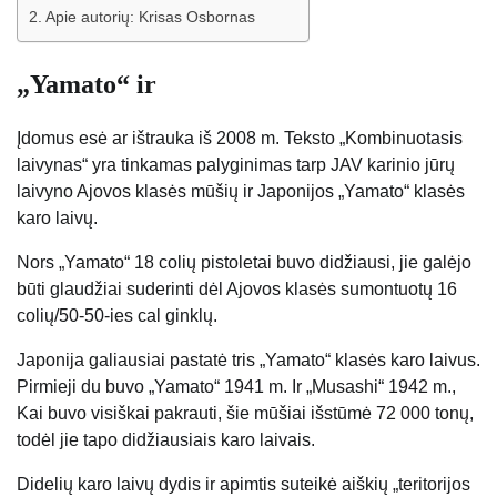
Apie autorių: Krisas Osbornas
„Yamato“ ir
Įdomus esė ar ištrauka iš 2008 m. Teksto „Kombinuotasis
laivynas“ yra tinkamas palyginimas tarp JAV karinio jūrų
laivyno Ajovos klasės mūšių ir Japonijos „Yamato“ klasės
karo laivų.
Nors „Yamato“ 18 colių pistoletai buvo didžiausi, jie galėjo
būti glaudžiai suderinti dėl Ajovos klasės sumontuotų 16
colių/50-50-ies cal ginklų.
Japonija galiausiai pastatė tris „Yamato“ klasės karo laivus.
Pirmieji du buvo „Yamato“ 1941 m. Ir „Musashi“ 1942 m.,
Kai buvo visiškai pakrauti, šie mūšiai išstūmė 72 000 tonų,
todėl jie tapo didžiausiais karo laivais.
Didelių karo laivų dydis ir apimtis suteikė aiškių „teritorijos