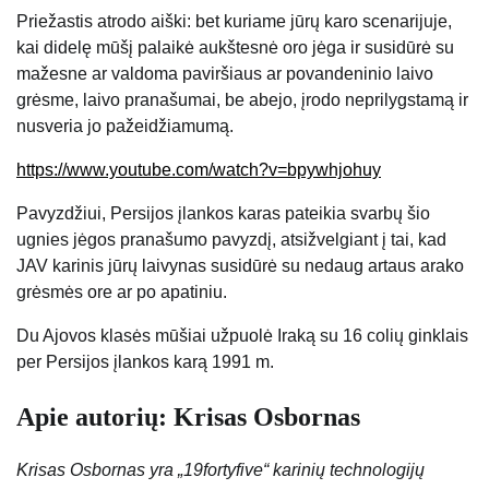
Priežastis atrodo aiški: bet kuriame jūrų karo scenarijuje,
kai didelę mūšį palaikė aukštesnė oro jėga ir susidūrė su
mažesne ar valdoma paviršiaus ar povandeninio laivo
grėsme, laivo pranašumai, be abejo, įrodo neprilygstamą ir
nusveria jo pažeidžiamumą.
https://www.youtube.com/watch?v=bpywhjohuy
Pavyzdžiui, Persijos įlankos karas pateikia svarbų šio
ugnies jėgos pranašumo pavyzdį, atsižvelgiant į tai, kad
JAV karinis jūrų laivynas susidūrė su nedaug artaus arako
grėsmės ore ar po apatiniu.
Du Ajovos klasės mūšiai užpuolė Iraką su 16 colių ginklais
per Persijos įlankos karą 1991 m.
Apie autorių: Krisas Osbornas
Krisas Osbornas yra „19fortyfive“ karinių technologijų