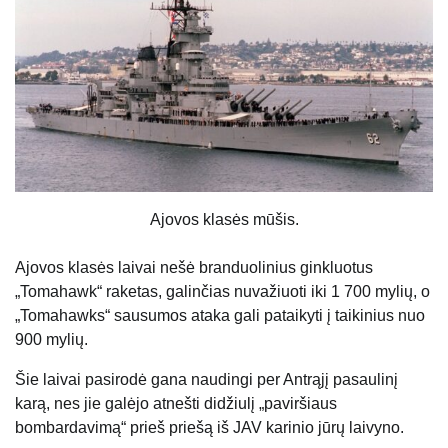
Ajovos klasės mūšis.
Ajovos klasės laivai nešė branduolinius ginkluotus
„Tomahawk“ raketas, galinčias nuvažiuoti iki 1 700 mylių, o
„Tomahawks“ sausumos ataka gali pataikyti į taikinius nuo
900 mylių.
Šie laivai pasirodė gana naudingi per Antrąjį pasaulinį
karą, nes jie galėjo atnešti didžiulį „paviršiaus
bombardavimą“ prieš priešą iš JAV karinio jūrų laivyno.