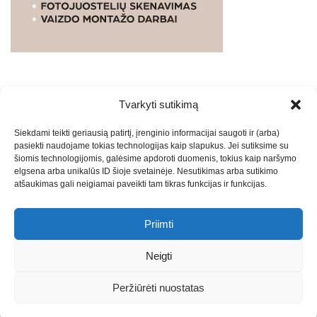
Tvarkyti sutikimą
WEBSTUDIO.LT
© SKAITMENINIO MARKETINGO
Siekdami teikti geriausią patirtį, įrenginio informacijai saugoti ir (arba)
PASLAUGOS. SEO tekstų rašymas, turinio kūrimas,
pasiekti naudojame tokias technologijas kaip slapukus. Jei sutiksime su
straipsnių rašymas ir talpinimas į mūsų valdomas
šiomis technologijomis, galėsime apdoroti duomenis, tokius kaip naršymo
svetaines.2026
Armijai.LT
Theme: Express News By
Adore
elgsena arba unikalūs ID šioje svetainėje. Nesutikimas arba sutikimo
atšaukimas gali neigiamai paveikti tam tikras funkcijas ir funkcijas.
Themes
.
Priimti
Draugai: -
Marketingo agentūra
-
Teisinės
konsultacijos
-
Skaidrių skenavimas
-
Klaipedos miesto
Neigti
naujienos
-
Miesto naujienos
-
Saulius Narbutas
-
Įvaizdžio
kūrimas
-
Veidoskaita
-
Teniso treniruotės
- Pranešimai spaudai
Peržiūrėti nuostatas
-
Kauno naujienos
-
Regionų naujienos
-
Palangos naujienos