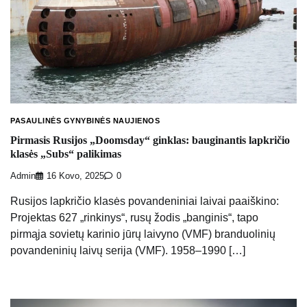
PASAULINĖS GYNYBINĖS NAUJIENOS
Pirmasis Rusijos „Doomsday“ ginklas: bauginantis lapkričio
klasės „Subs“ palikimas
Admin
16 Kovo, 2025
0
Rusijos lapkričio klasės povandeniniai laivai paaiškino:
Projektas 627 „rinkinys“, rusų žodis „banginis“, tapo
pirmąja sovietų karinio jūrų laivyno (VMF) branduolinių
povandeninių laivų serija (VMF). 1958–1990 […]