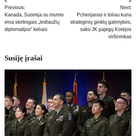
Navigacija
Previous:
Next:
tarp
Kanada, Suomija su mumis
Pchenjanas ir toliau kuria
eina skirtingais „ledlaužių
strateginių ginklų galimybes,
įrašų
diplomatijos“ keliais
sako JK pajėgų Korėjos
viršininkas
Susiję įrašai