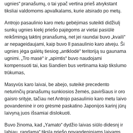
ugnies“ pranašumų, o tai ypač vertina prieš atvykstant
tiksliai valdomoms apvalkalams, kurie atsirado po metų.
Antrojo pasaulinio karo metu gebėjimas suteikti didžiulį
sunkų ugnies kiekį priešo pajėgoms ar vietai pasiūlė
reikšmingą taktinį pranašumą, net jei raundai buvo „kvaili“
ar nepageidaujami, kaip buvo II pasaulinio karo atveju. Ši
ugnies jėga galėtų tiesiog „antklodė“ teritoriją su gaunama
ugnimi. „Tro masė“ ir „apimtis“ buvo naudojami
kompensuoti tai, kas šiandien bus vertinama kaip tikslumo
trūkumas,
Masyvūs karo laivai, be abejo, suteikė precedento
neturinčių pranašumų sunkiosios žemės, paviršiaus ir oro
gaisro srityje, tačiau net Antrojo pasaulinio karo metu laivo
povandeninė ir oro grėsmė paskatino Japonijos karinį jūrų
laivyną juos išsamiai dislokuoti.
Buvo žinoma, kad „Yamato“ dydžio laivas siūlo didesnį ir
labiau „randamą“ tikslą priešo povandeniniams laivams,