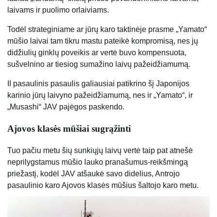
laivams ir puolimo orlaiviams.
Todėl strateginiame ar jūrų karo taktinėje prasme „Yamato“
mūšio laivai tam tikru mastu pateikė kompromisą, nes jų
didžiulių ginklų poveikis ar vertė buvo kompensuota,
sušvelnino ar tiesiog sumažino laivų pažeidžiamumą.
II pasaulinis pasaulis galiausiai patikrino šį Japonijos
karinio jūrų laivyno pažeidžiamumą, nes ir „Yamato“, ir
„Musashi“ JAV pajėgos paskendo.
Ajovos klasės mūšiai sugrąžinti
Tuo pačiu metu šių sunkiųjų laivų vertė taip pat atnešė
neprilygstamus mūšio lauko pranašumus-reikšmingą
priežastį, kodėl JAV atšaukė savo didelius, Antrojo
pasaulinio karo Ajovos klasės mūšius šaltojo karo metu.