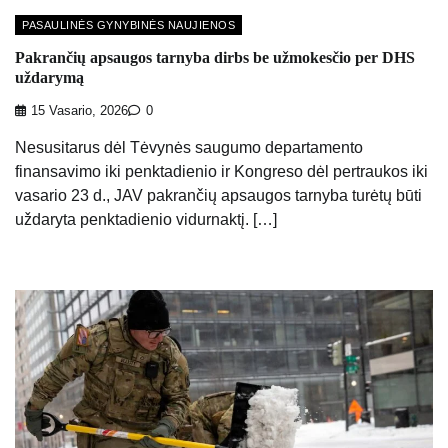
PASAULINĖS GYNYBINĖS NAUJIENOS
Pakrančių apsaugos tarnyba dirbs be užmokesčio per DHS
uždarymą
15 Vasario, 2026
0
Nesusitarus dėl Tėvynės saugumo departamento
finansavimo iki penktadienio ir Kongreso dėl pertraukos iki
vasario 23 d., JAV pakrančių apsaugos tarnyba turėtų būti
uždaryta penktadienio vidurnaktį. […]