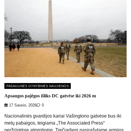
PASAULINĖS GYNYBINĖS NAUJIENOS
Apsaugos pajėgos išliks DC gatvėse iki 2026 m
17 Sausio, 2026
0
Nacionalinės gvardijos kariai Vašingtono gatvėse bus iki
metų pabaigos, teigiama „The Associated Press“
peržiūrėtoje atmintinėje. Trečiadienį pasirašytame armijos