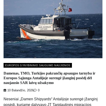
EUROPOS GYNYBININIO SAUGUMO NAUJIENOS
Damenas, TMO, Turkijos pakrančių apsaugos tarnyba ir
Europos Sąjunga Antalijoje surengė įžanginį posėdį dėl
naujausio SAR laivų užsakymo
10 Balandžio, 2026
0
Neseniai „Damen Shipyards“ Antalijoje surengė įžanginį
posėdį, kuriame dalyvavo JT Tarptautinės migracijos