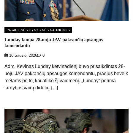
PASAULINĖS GYNYBINĖS NAUJIENOS
Lunday tampa 28-uoju JAV pakrančių apsaugos
komendantu
16 Sausio, 2026
0
Adm. Kevinas Lunday ketvirtadienį buvo prisaikdintas 28-
uoju JAV pakrančių apsaugos komendantu, praėjus beveik
metams po to, kai atliko šį vaidmenį. „Lunday“ perima
tarnybos vairą didelių […]