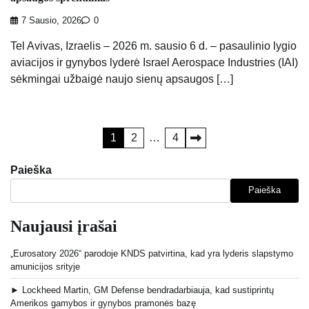
7 Sausio, 2026
0
Tel Avivas, Izraelis – 2026 m. sausio 6 d. – pasaulinio lygio
aviacijos ir gynybos lyderė Israel Aerospace Industries (IAI)
sėkmingai užbaigė naujo sienų apsaugos […]
Įrašų
1
2
…
4
puslapiavimas
Paieška
Paieška
Naujausi įrašai
„Eurosatory 2026“ parodoje KNDS patvirtina, kad yra lyderis slapstymo
amunicijos srityje
► Lockheed Martin, GM Defense bendradarbiauja, kad sustiprintų
Amerikos gamybos ir gynybos pramonės bazę