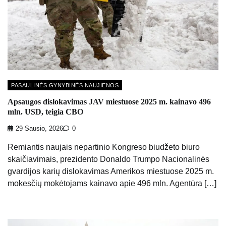
PASAULINĖS GYNYBINĖS NAUJIENOS
Apsaugos dislokavimas JAV miestuose 2025 m. kainavo 496
mln. USD, teigia CBO
29 Sausio, 2026
0
Remiantis naujais nepartinio Kongreso biudžeto biuro
skaičiavimais, prezidento Donaldo Trumpo Nacionalinės
gvardijos karių dislokavimas Amerikos miestuose 2025 m.
mokesčių mokėtojams kainavo apie 496 mln. Agentūra […]