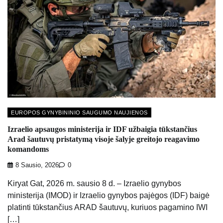
EUROPOS GYNYBININIO SAUGUMO NAUJIENOS
Izraelio apsaugos ministerija ir IDF užbaigia tūkstančius
Arad šautuvų pristatymą visoje šalyje greitojo reagavimo
komandoms
8 Sausio, 2026
0
Kiryat Gat, 2026 m. sausio 8 d. – Izraelio gynybos
ministerija (IMOD) ir Izraelio gynybos pajėgos (IDF) baigė
platinti tūkstančius ARAD šautuvų, kuriuos pagamino IWI
[…]