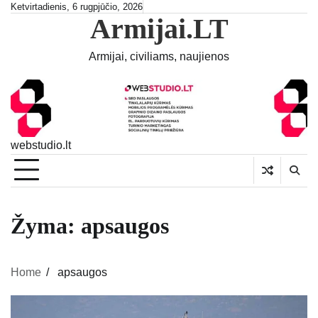
Skip
Ketvirtadienis, 6 rugpjūčio, 2026
Armijai.LT
to
content
Armijai, civiliams, naujienos
webstudio.lt
Žyma:
apsaugos
Home
apsaugos