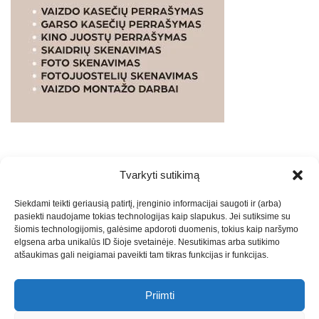
Tvarkyti sutikimą
WEBSTUDIO.LT
© SKAITMENINIO MARKETINGO
Siekdami teikti geriausią patirtį, įrenginio informacijai saugoti ir (arba)
PASLAUGOS. SEO tekstų rašymas, turinio kūrimas,
pasiekti naudojame tokias technologijas kaip slapukus. Jei sutiksime su
straipsnių rašymas ir talpinimas į mūsų valdomas
šiomis technologijomis, galėsime apdoroti duomenis, tokius kaip naršymo
svetaines.2026
Armijai.LT
Theme: Express News By
Adore
elgsena arba unikalūs ID šioje svetainėje. Nesutikimas arba sutikimo
atšaukimas gali neigiamai paveikti tam tikras funkcijas ir funkcijas.
Themes
.
Priimti
Draugai: -
Marketingo agentūra
-
Teisinės
konsultacijos
-
Skaidrių skenavimas
-
Klaipedos miesto