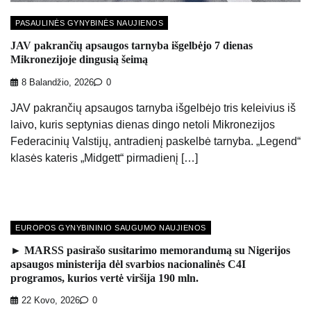
PASAULINĖS GYNYBINĖS NAUJIENOS
JAV pakrančių apsaugos tarnyba išgelbėjo 7 dienas
Mikronezijoje dingusią šeimą
8 Balandžio, 2026
0
JAV pakrančių apsaugos tarnyba išgelbėjo tris keleivius iš
laivo, kuris septynias dienas dingo netoli Mikronezijos
Federacinių Valstijų, antradienį paskelbė tarnyba. „Legend“
klasės kateris „Midgett“ pirmadienį […]
EUROPOS GYNYBININIO SAUGUMO NAUJIENOS
► MARSS pasirašo susitarimo memorandumą su Nigerijos
apsaugos ministerija dėl svarbios nacionalinės C4I
programos, kurios vertė viršija 190 mln.
22 Kovo, 2026
0