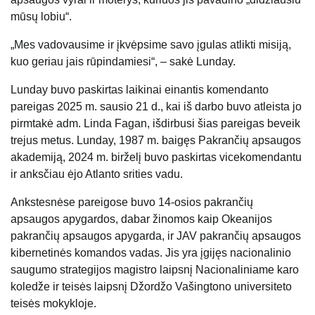
mūsų lobiu“.
„Mes vadovausime ir įkvėpsime savo įgulas atlikti misiją,
kuo geriau jais rūpindamiesi“, – sakė Lunday.
Lunday buvo paskirtas laikinai einantis komendanto
pareigas 2025 m. sausio 21 d., kai iš darbo buvo atleista jo
pirmtakė adm. Linda Fagan, išdirbusi šias pareigas beveik
trejus metus. Lunday, 1987 m. baigęs Pakrančių apsaugos
akademiją, 2024 m. birželį buvo paskirtas vicekomendantu
ir anksčiau ėjo Atlanto srities vadu.
Ankstesnėse pareigose buvo 14-osios pakrančių
apsaugos apygardos, dabar žinomos kaip Okeanijos
pakrančių apsaugos apygarda, ir JAV pakrančių apsaugos
kibernetinės komandos vadas. Jis yra įgijęs nacionalinio
saugumo strategijos magistro laipsnį Nacionaliniame karo
koledže ir teisės laipsnį Džordžo Vašingtono universiteto
teisės mokykloje.