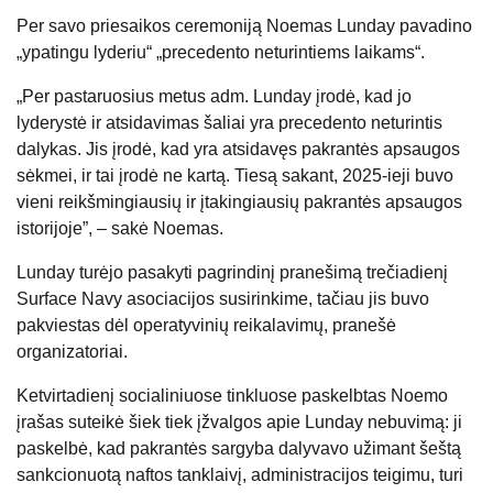
Per savo priesaikos ceremoniją Noemas Lunday pavadino
„ypatingu lyderiu“ „precedento neturintiems laikams“.
„Per pastaruosius metus adm. Lunday įrodė, kad jo
lyderystė ir atsidavimas šaliai yra precedento neturintis
dalykas. Jis įrodė, kad yra atsidavęs pakrantės apsaugos
sėkmei, ir tai įrodė ne kartą. Tiesą sakant, 2025-ieji buvo
vieni reikšmingiausių ir įtakingiausių pakrantės apsaugos
istorijoje”, – sakė Noemas.
Lunday turėjo pasakyti pagrindinį pranešimą trečiadienį
Surface Navy asociacijos susirinkime, tačiau jis buvo
pakviestas dėl operatyvinių reikalavimų, pranešė
organizatoriai.
Ketvirtadienį socialiniuose tinkluose paskelbtas Noemo
įrašas suteikė šiek tiek įžvalgos apie Lunday nebuvimą: ji
paskelbė, kad pakrantės sargyba dalyvavo užimant šeštą
sankcionuotą naftos tanklaivį, administracijos teigimu, turi