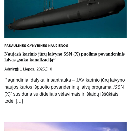
PASAULINĖS GYNYBINĖS NAUJIENOS
Naujasis karinio jūrų laivyno SSN (X) puolimo povandeninis
laivas „suka kanalizaciją“
Admin
1 Liepos, 2025
0
Pagrindiniai dalykai ir santrauka – JAV karinio jūrų laivyno
naujos kartos išpuolio povandeninių laivų programa „SSN
(X)“ susiduria su dideliais vėlavimais ir išlaidų iššūkiais,
todėl […]