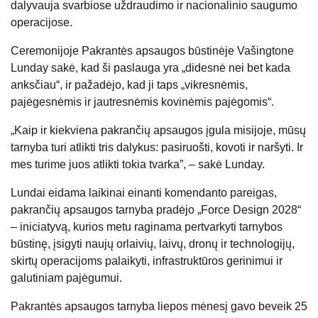
dalyvauja svarbiose uždraudimo ir nacionalinio saugumo
operacijose.
Ceremonijoje Pakrantės apsaugos būstinėje Vašingtone
Lunday sakė, kad ši paslauga yra „didesnė nei bet kada
anksčiau“, ir pažadėjo, kad ji taps „vikresnėmis,
pajėgesnėmis ir jautresnėmis kovinėmis pajėgomis“.
„Kaip ir kiekviena pakrančių apsaugos įgula misijoje, mūsų
tarnyba turi atlikti tris dalykus: pasiruošti, kovoti ir naršyti. Ir
mes turime juos atlikti tokia tvarka”, – sakė Lunday.
Lundai eidama laikinai einanti komendanto pareigas,
pakrančių apsaugos tarnyba pradėjo „Force Design 2028“
– iniciatyvą, kurios metu raginama pertvarkyti tarnybos
būstinę, įsigyti naujų orlaivių, laivų, dronų ir technologijų,
skirtų operacijoms palaikyti, infrastruktūros gerinimui ir
galutiniam pajėgumui.
Pakrantės apsaugos tarnyba liepos mėnesį gavo beveik 25