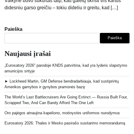
Valkyrie buvo sukurtas taip, kad galėtų skristi tris kartus
didesniu garso greičiu – tokiu dideliu ir greitu, kad […]
Paieška
Paieška
Naujausi įrašai
„Eurosatory 2026“ parodoje KNDS patvirtina, kad yra lyderis slapstymo
amunicijos srityje
► Lockheed Martin, GM Defense bendradarbiauja, kad sustiprintų
Amerikos gamybos ir gynybos pramonės bazę
The World’s Last Battlecruisers Are Going Extinct — Russia Built Four,
Scrapped Two, And Can Barely Afford The One Left
Oro pajėgos atnaujina kapeliono, motinystės uniformos nurodymus
Eurosatory 2026: Thales ir Mesko pasirašo susitarimo memorandumą