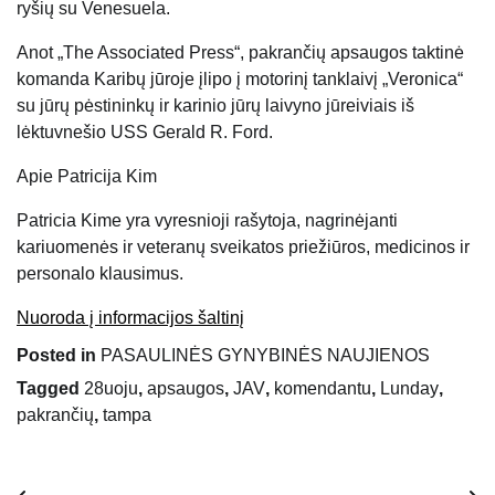
ryšių su Venesuela.
Anot „The Associated Press“, pakrančių apsaugos taktinė
komanda Karibų jūroje įlipo į motorinį tanklaivį „Veronica“
su jūrų pėstininkų ir karinio jūrų laivyno jūreiviais iš
lėktuvnešio USS Gerald R. Ford.
Apie
Patricija Kim
Patricia Kime yra vyresnioji rašytoja, nagrinėjanti
kariuomenės ir veteranų sveikatos priežiūros, medicinos ir
personalo klausimus.
Nuoroda į informacijos šaltinį
Posted in
PASAULINĖS GYNYBINĖS NAUJIENOS
Tagged
28uoju
,
apsaugos
,
JAV
,
komendantu
,
Lunday
,
pakrančių
,
tampa