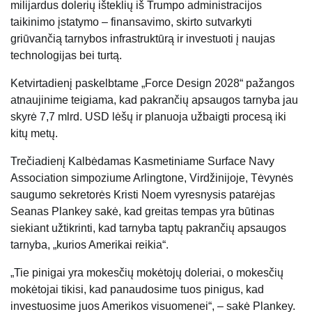
milijardus dolerių išteklių iš Trumpo administracijos
taikinimo įstatymo – finansavimo, skirto sutvarkyti
griūvančią tarnybos infrastruktūrą ir investuoti į naujas
technologijas bei turtą.
Ketvirtadienį paskelbtame „Force Design 2028“ pažangos
atnaujinime teigiama, kad pakrančių apsaugos tarnyba jau
skyrė 7,7 mlrd. USD lėšų ir planuoja užbaigti procesą iki
kitų metų.
Trečiadienį Kalbėdamas Kasmetiniame Surface Navy
Association simpoziume Arlingtone, Virdžinijoje, Tėvynės
saugumo sekretorės Kristi Noem vyresnysis patarėjas
Seanas Plankey sakė, kad greitas tempas yra būtinas
siekiant užtikrinti, kad tarnyba taptų pakrančių apsaugos
tarnyba, „kurios Amerikai reikia“.
„Tie pinigai yra mokesčių mokėtojų doleriai, o mokesčių
mokėtojai tikisi, kad panaudosime tuos pinigus, kad
investuosime juos Amerikos visuomenei“, – sakė Plankey.