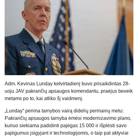
Adm. Kevinas Lunday ketvirtadienį buvo prisaikdintas 28-
uoju JAV pakrančių apsaugos komendantu, praėjus beveik
metams po to, kai atliko šį vaidmenį.
„Lunday“ perima tarnybos vairą didelių permainų metu:
Pakrančių apsaugos tarnyba ėmėsi modernizavimo plano,
kuriuo siekiama padidinti pajėgas 15 000 ir išplėsti savo
pajėgumus įsigyjant ir technologijomis, o taip pat aktyviai