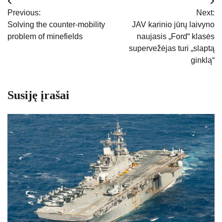
Navigacija
Previous:
Next:
tarp
Solving the counter-mobility
JAV karinio jūrų laivyno
problem of minefields
naujasis „Ford“ klasės
įrašų
supervežėjas turi „slaptą
ginklą“
Susiję įrašai