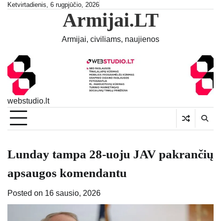
Skip
Ketvirtadienis, 6 rugpjūčio, 2026
Armijai.LT
to
content
Armijai, civiliams, naujienos
webstudio.lt
Lunday tampa 28-uoju JAV pakrančių
apsaugos komendantu
Posted on
16 sausio, 2026