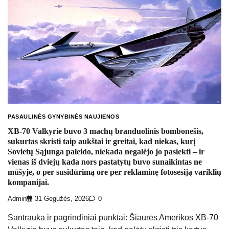
PASAULINĖS GYNYBINĖS NAUJIENOS
XB-70 Valkyrie buvo 3 machų branduolinis bombonešis,
sukurtas skristi taip aukštai ir greitai, kad niekas, kurį
Sovietų Sąjunga paleido, niekada negalėjo jo pasiekti – ir
vienas iš dviejų kada nors pastatytų buvo sunaikintas ne
mūšyje, o per susidūrimą ore per reklaminę fotosesiją variklių
kompanijai.
Admin
31 Gegužės, 2026
0
Santrauka ir pagrindiniai punktai: Šiaurės Amerikos XB-70