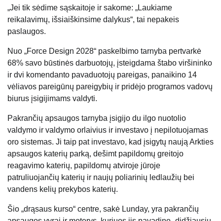
„Jei tik sėdime sąskaitoje ir sakome: „Laukiame
reikalavimų, išsiaiškinsime dalykus“, tai nepakeis
paslaugos.
Nuo „Force Design 2028“ paskelbimo tarnyba pertvarkė
68% savo būstinės darbuotojų, įsteigdama štabo viršininko
ir dvi komendanto pavaduotojų pareigas, panaikino 14
vėliavos pareigūnų pareigybių ir pridėjo programos vadovų
biurus įsigijimams valdyti.
Pakrančių apsaugos tarnyba įsigijo du ilgo nuotolio
valdymo ir valdymo orlaivius ir investavo į nepilotuojamas
oro sistemas. Ji taip pat investavo, kad įsigytų naują Arkties
apsaugos katerių parką, dešimt papildomų greitojo
reagavimo katerių, papildomų atviroje jūroje
patruliuojančių katerių ir naujų poliarinių ledlaužių bei
vandens kelių prekybos katerių.
Šio „drąsaus kurso“ centre, sakė Lunday, yra pakrančių
apsaugos vyrai ir moterys, kuriuos jis pavadino „didžiausiu