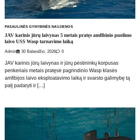
PASAULINĖS GYNYBINĖS NAUJIENOS
JAV karinis jūrų laivynas 5 metais pratęs amfibinio puolimo
laivo USS Wasp tarnavimo laiką
Admin
30 Balandžio, 2026
0
JAV karinis jūrų laivynas ir jūrų pėstininkų korpusas
penkeriais metais pratęsė pagrindinio Wasp klasės
amfibijos laivo eksploatavimo laiką ir svarsto galimybę tą
patį padaryti ir […]