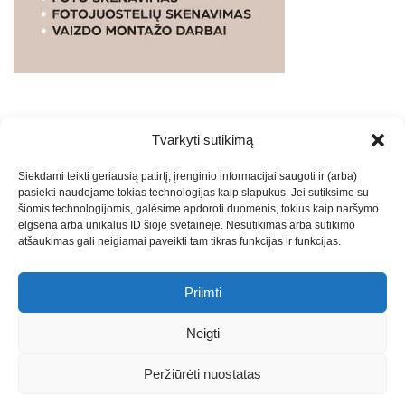
Tvarkyti sutikimą
WEBSTUDIO.LT
© SKAITMENINIO MARKETINGO
Siekdami teikti geriausią patirtį, įrenginio informacijai saugoti ir (arba)
PASLAUGOS. SEO tekstų rašymas, turinio kūrimas,
pasiekti naudojame tokias technologijas kaip slapukus. Jei sutiksime su
straipsnių rašymas ir talpinimas į mūsų valdomas
šiomis technologijomis, galėsime apdoroti duomenis, tokius kaip naršymo
svetaines.2026
Armijai.LT
Theme: Express News By
Adore
elgsena arba unikalūs ID šioje svetainėje. Nesutikimas arba sutikimo
atšaukimas gali neigiamai paveikti tam tikras funkcijas ir funkcijas.
Themes
.
Priimti
Draugai: -
Marketingo agentūra
-
Teisinės
konsultacijos
-
Skaidrių skenavimas
-
Klaipedos miesto
Neigti
naujienos
-
Miesto naujienos
-
Saulius Narbutas
-
Įvaizdžio
kūrimas
-
Veidoskaita
-
Teniso treniruotės
- Pranešimai spaudai
Peržiūrėti nuostatas
-
Kauno naujienos
-
Regionų naujienos
-
Palangos naujienos