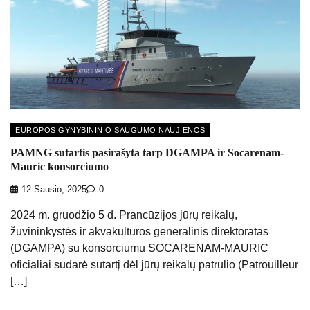
EUROPOS GYNYBININIO SAUGUMO NAUJIENOS
PAMNG sutartis pasirašyta tarp DGAMPA ir Socarenam-
Mauric konsorciumo
12 Sausio, 2025
0
2024 m. gruodžio 5 d. Prancūzijos jūrų reikalų,
žuvininkystės ir akvakultūros generalinis direktoratas
(DGAMPA) su konsorciumu SOCARENAM-MAURIC
oficialiai sudarė sutartį dėl jūrų reikalų patrulio (Patrouilleur
[…]