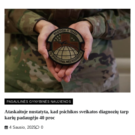
PASAULINĖS GYNYBINĖS NAUJIENOS
Ataskaitoje nustatyta, kad psichikos sveikatos diagnozių tarp
karių padaugėjo 40 proc
4 Sausio, 2025
0