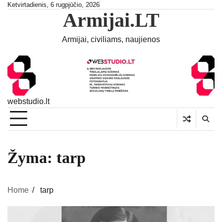
Skip
Ketvirtadienis, 6 rugpjūčio, 2026
Armijai.LT
to
content
Armijai, civiliams, naujienos
webstudio.lt
Žyma:
tarp
Home
tarp