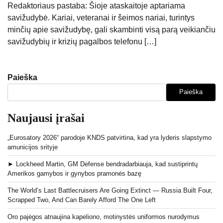
Redaktoriaus pastaba: Šioje ataskaitoje aptariama
savižudybė. Kariai, veteranai ir šeimos nariai, turintys
minčių apie savižudybę, gali skambinti visą parą veikiančiu
savižudybių ir krizių pagalbos telefonu […]
Paieška
Paieška
Naujausi įrašai
„Eurosatory 2026“ parodoje KNDS patvirtina, kad yra lyderis slapstymo
amunicijos srityje
► Lockheed Martin, GM Defense bendradarbiauja, kad sustiprintų
Amerikos gamybos ir gynybos pramonės bazę
The World’s Last Battlecruisers Are Going Extinct — Russia Built Four,
Scrapped Two, And Can Barely Afford The One Left
Oro pajėgos atnaujina kapeliono, motinystės uniformos nurodymus