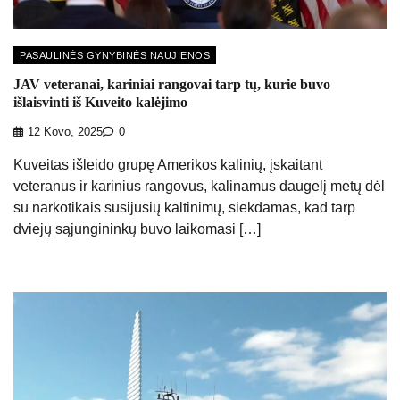
PASAULINĖS GYNYBINĖS NAUJIENOS
JAV veteranai, kariniai rangovai tarp tų, kurie buvo
išlaisvinti iš Kuveito kalėjimo
12 Kovo, 2025
0
Kuveitas išleido grupę Amerikos kalinių, įskaitant
veteranus ir karinius rangovus, kalinamus daugelį metų dėl
su narkotikais susijusių kaltinimų, siekdamas, kad tarp
dviejų sąjungininkų buvo laikomasi […]