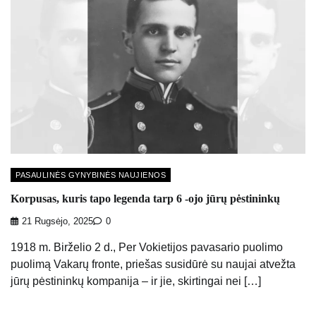
PASAULINĖS GYNYBINĖS NAUJIENOS
Korpusas, kuris tapo legenda tarp 6 -ojo jūrų pėstininkų
21 Rugsėjo, 2025
0
1918 m. Birželio 2 d., Per Vokietijos pavasario puolimo
puolimą Vakarų fronte, priešas susidūrė su naujai atvežta
jūrų pėstininkų kompanija – ir jie, skirtingai nei […]