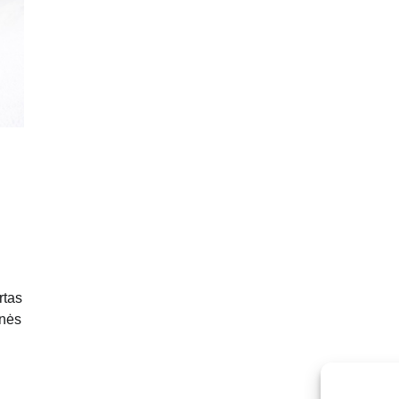
rtas
onės