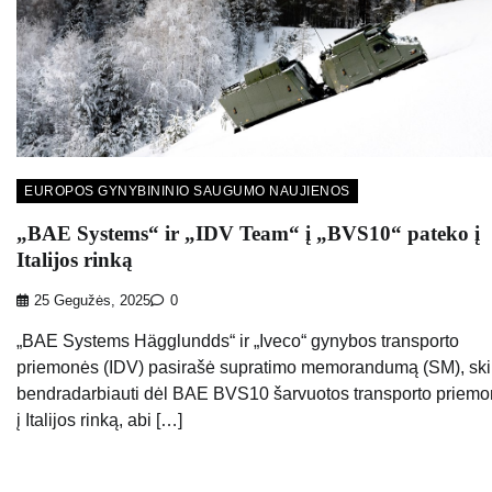
EUROPOS GYNYBININIO SAUGUMO NAUJIENOS
„BAE Systems“ ir „IDV Team“ į „BVS10“ pateko į
Italijos rinką
25 Gegužės, 2025
0
„BAE Systems Hägglundds“ ir „Iveco“ gynybos transporto
priemonės (IDV) pasirašė supratimo memorandumą (SM), ski
bendradarbiauti dėl BAE BVS10 šarvuotos transporto priem
į Italijos rinką, abi […]