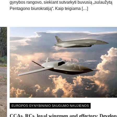
gynybos rangovo, siekiant sutvarkyti buvusią „sulaužytą
Pentagono biurokratiją“. Kaip teigiama […]
EUROPOS GYNYBININIO SAUGUMO NAUJIENOS
CCAs, RCs, loyal wingmen and effectors: Develop