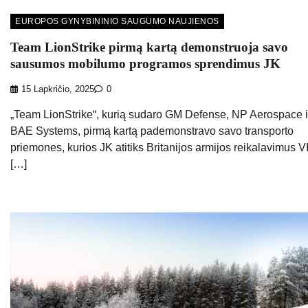
EUROPOS GYNYBININIO SAUGUMO NAUJIENOS
Team LionStrike pirmą kartą demonstruoja savo
sausumos mobilumo programos sprendimus JK
15 Lapkričio, 2025
0
„Team LionStrike“, kurią sudaro GM Defense, NP Aerospace i
BAE Systems, pirmą kartą pademonstravo savo transporto
priemones, kurios JK atitiks Britanijos armijos reikalavimus VI
[…]