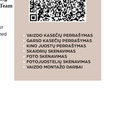
 Team
ir
nned