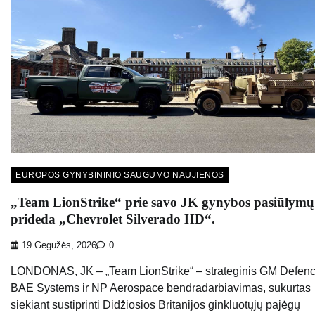
EUROPOS GYNYBININIO SAUGUMO NAUJIENOS
„Team LionStrike“ prie savo JK gynybos pasiūlymų
prideda „Chevrolet Silverado HD“.
19 Gegužės, 2026
0
LONDONAS, JK – „Team LionStrike“ – strateginis GM Defenc
BAE Systems ir NP Aerospace bendradarbiavimas, sukurtas
siekiant sustiprinti Didžiosios Britanijos ginkluotųjų pajėgų