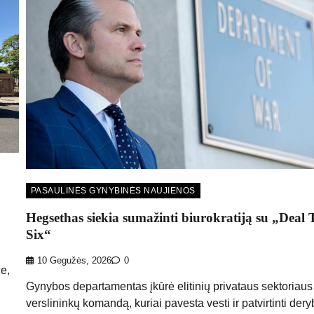
PASAULINĖS GYNYBINĖS NAUJIENOS
Hegsethas siekia sumažinti biurokratiją su „Deal
Six“
10 Gegužės, 2026
0
e,
Gynybos departamentas įkūrė elitinių privataus sektoriaus
verslininkų komandą, kuriai pavesta vesti ir patvirtinti der