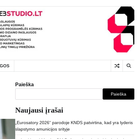
UGOS
Paieška
Paieška
Naujausi įrašai
„Eurosatory 2026“ parodoje KNDS patvirtina, kad yra lyderis
slapstymo amunicijos srityje