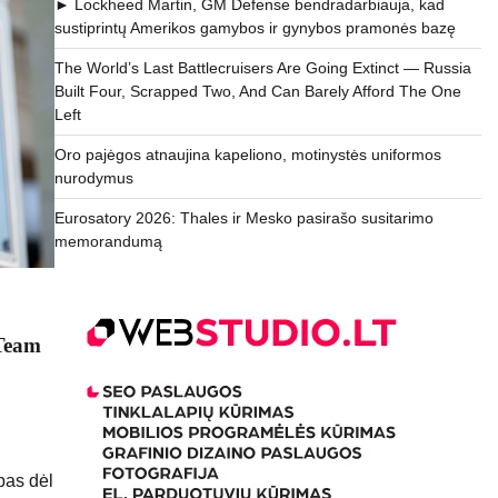
► Lockheed Martin, GM Defense bendradarbiauja, kad
sustiprintų Amerikos gamybos ir gynybos pramonės bazę
The World’s Last Battlecruisers Are Going Extinct — Russia
Built Four, Scrapped Two, And Can Barely Afford The One
Left
Oro pajėgos atnaujina kapeliono, motinystės uniformos
nurodymus
Eurosatory 2026: Thales ir Mesko pasirašo susitarimo
memorandumą
 Team
ybas dėl