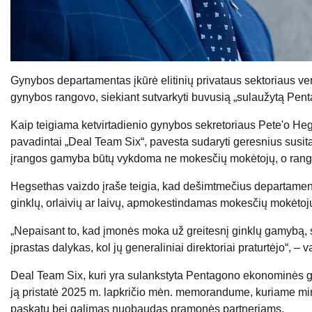
Gynybos departamentas įkūrė elitinių privataus sektoriaus vers
gynybos rangovo, siekiant sutvarkyti buvusią „sulaužytą Penta
Kaip teigiama ketvirtadienio gynybos sekretoriaus Pete'o Hegs
pavadintai „Deal Team Six“, pavesta sudaryti geresnius susit
įrangos gamyba būtų vykdoma ne mokesčių mokėtojų, o rang
Hegsethas vaizdo įraše teigia, kad dešimtmečius departamenta
ginklų, orlaivių ar laivų, apmokestindamas mokesčių mokėtoju
„Nepaisant to, kad įmonės moka už greitesnį ginklų gamybą, su
įprastas dalykas, kol jų generaliniai direktoriai praturtėjo“, –
Deal Team Six, kuri yra sulankstyta Pentagono ekonominės gy
ją pristatė 2025 m. lapkričio mėn. memorandume, kuriame min
paskatų bei galimas nuobaudas pramonės partneriams.