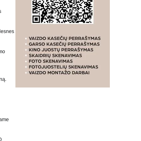
s
idesnes
imo
ną.
iame
D