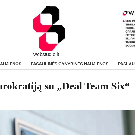
webstudio.lt
NAUJIENOS
PASAULINĖS GYNYBINĖS NAUJIENOS
PASLA
urokratiją su „Deal Team Six“