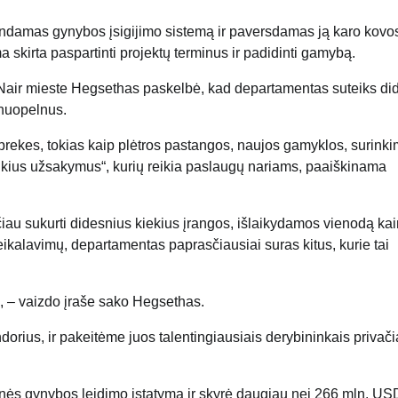
ndamas gynybos įsigijimo sistemą ir paversdamas ją karo kovo
a skirta paspartinti projektų terminus ir padidinti gamybą.
cNair mieste Hegsethas paskelbė, kad departamentas suteiks d
 nuopelnus.
prekes, tokias kaip plėtros pastangos, naujos gamyklos, surink
laikius užsakymus“, kurių reikia paslaugų nariams, paaiškinama
čiau sukurti didesnius kiekius įrangos, išlaikydamos vienodą kai
ikalavimų, departamentas paprasčiausiai suras kitus, kurie tai
, – vaizdo įraše sako Hegsethas.
orius, ir pakeitėme juos talentingiausiais derybininkais privač
inės gynybos leidimo įstatymą ir skyrė daugiau nei 266 mln. US