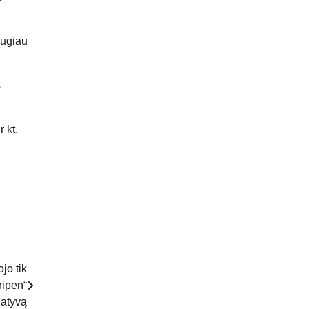
augiau
s
 kt.
jo tik
ripen“
natyvą