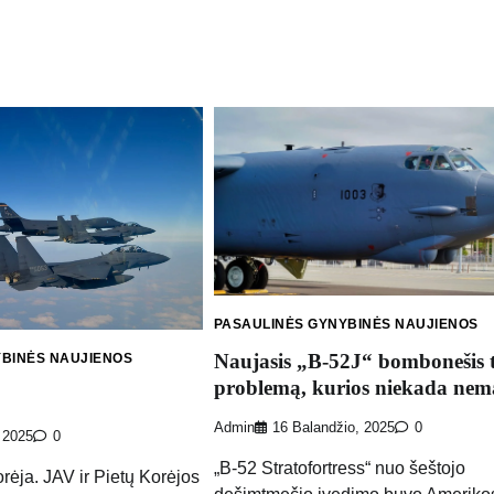
PASAULINĖS GYNYBINĖS NAUJIENOS
Naujasis „B-52J“ bombonešis t
YBINĖS NAUJIENOS
problemą, kurios niekada nem
Admin
16 Balandžio, 2025
0
 2025
0
„B-52 Stratofortress“ nuo šeštojo
ėja. JAV ir Pietų Korėjos