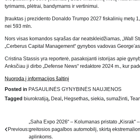
tyrimams, plėtrai, bandymams ir vertinimui.
Įtrauktas į prezidento Donaldo Trumpo 2027 fiskalinių metų 1,5
nei 593 mln.
Nors visas komandos sąrašas dar neatskleidžiamas, „Wall Str
„Cerberus Capital Management“ gynybos vadovas George'as K
Cristina Stassis yra reporterė, pasakojanti istorijas apie gyny
Anksčiau ji dirbo „Defense News“ redaktore 2024 m., kur padė
Nuoroda į informacijos šaltinį
Posted in
PASAULINĖS GYNYBINĖS NAUJIENOS
Tagged
biurokratiją
,
Deal
,
Hegsethas
,
siekia
,
sumažinti
,
Tea
„Saha Expo 2026“ – Kolumanas pristato „Kisrak“ –
Navigacija
Previous:
greitosios pagalbos automobilį, skirtą ekstremalio
tarp
aplinkoms.