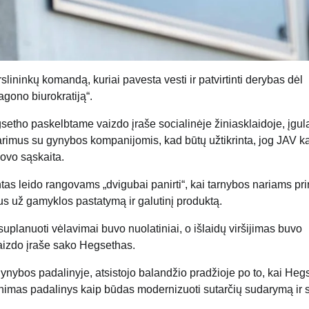
lininkų komandą, kuriai pavesta vesti ir patvirtinti derybas dėl
gono biurokratiją“.
etho paskelbtame vaizdo įraše socialinėje žiniasklaidoje, įgula
arimus su gynybos kompanijomis, kad būtų užtikrinta, jog JAV k
ovo sąskaita.
s leido rangovams „dvigubai panirti“, kai tarnybos nariams pri
s už gamyklos pastatymą ir galutinį produktą.
planuoti vėlavimai buvo nuolatiniai, o išlaidų viršijimas buvo
 vaizdo įraše sako Hegsethas.
nybos padalinyje, atsistojo balandžio pradžioje po to, kai Heg
imas padalinys kaip būdas modernizuoti sutarčių sudarymą ir s