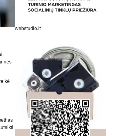
webstudio.lt
i,
arinės
reikė
sethas
uteikti