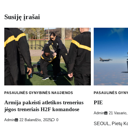
įrašų
Susiję įrašai
PASAULINĖS GYNYBINĖS NAUJIENOS
PASAULINĖS GYN
Armija pakeisti atletikos trenerius
PIE
jėgos treneriais H2F komandose
Admin
21 Vasario,
Admin
22 Balandžio, 2025
0
SEOUL, Pietų Kor