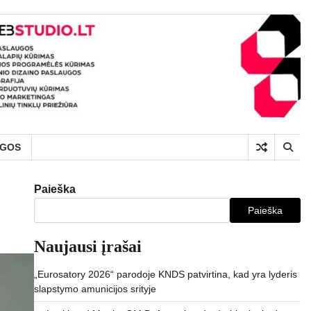
UGOS
Paieška
Paieška
Naujausi įrašai
„Eurosatory 2026“ parodoje KNDS patvirtina, kad yra lyderis
slapstymo amunicijos srityje