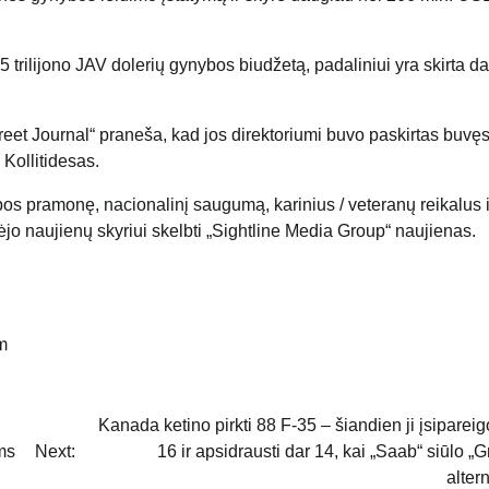
 trilijono JAV dolerių gynybos biudžetą, padaliniui yra skirta d
eet Journal“ praneša, kad jos direktoriumi buvo paskirtas buvę
ollitidesas.
bos pramonę, nacionalinį saugumą, karinius / veteranų reikalus ir
jo naujienų skyriui skelbti „Sightline Media Group“ naujienas.
m
Kanada ketino pirkti 88 F-35 – šiandien ji įsipareigo
ms
Next:
16 ir apsidrausti dar 14, kai „Saab“ siūlo „G
alter