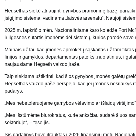
Hegsethas siekė atnaujinti gynybos pramoninę bazę, panaiki
įsigijimo sistema, vadinama „laisvės arsenalu“. Naujoji sistem
2025 m. lapkričio mėn. Nacionaliniame karo koledže Fort M
ir ilgesnes sutartis įmonėms dėl sistemų, kurios parodė savo
Mainais už tai, kad įmonės apmokėtų sąskaitas už tam tikras 
linijos ir gamyklos, departamentas pateiks „nuolatinius, ilga
naujausiame Hegseth vaizdo įraše.
Taip siekiama užtikrinti, kad šios gynybos įmonės galėtų grei
Hegsethas vaizdo įraše perspėjo, kad jei įmonės nesilaikys re
padarys.
„Mes nebetoleruojame gamybos vėlavimo ar išlaidų viršijimo“
„Mes išstūmėme biurokratus, kurie anksčiau sudarė šiuos sand
sektoriuje“, – tęsė jis.
Šis padalinys buvo įtrauktas į 2026 finansinių metų Nacional