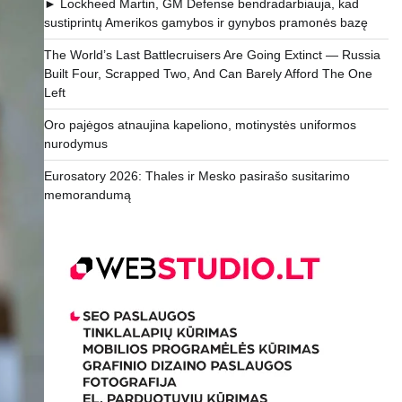
► Lockheed Martin, GM Defense bendradarbiauja, kad
sustiprintų Amerikos gamybos ir gynybos pramonės bazę
The World’s Last Battlecruisers Are Going Extinct — Russia
Built Four, Scrapped Two, And Can Barely Afford The One
Left
Oro pajėgos atnaujina kapeliono, motinystės uniformos
nurodymus
Eurosatory 2026: Thales ir Mesko pasirašo susitarimo
memorandumą