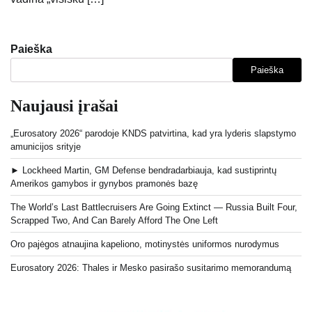
Paieška
Paieška
Naujausi įrašai
„Eurosatory 2026“ parodoje KNDS patvirtina, kad yra lyderis slapstymo
amunicijos srityje
► Lockheed Martin, GM Defense bendradarbiauja, kad sustiprintų
Amerikos gamybos ir gynybos pramonės bazę
The World’s Last Battlecruisers Are Going Extinct — Russia Built Four,
Scrapped Two, And Can Barely Afford The One Left
Oro pajėgos atnaujina kapeliono, motinystės uniformos nurodymus
Eurosatory 2026: Thales ir Mesko pasirašo susitarimo memorandumą