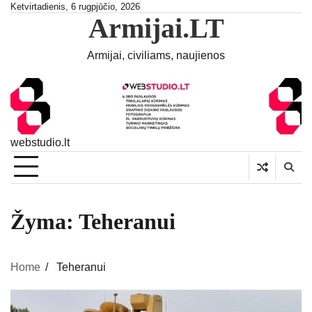
Skip
Ketvirtadienis, 6 rugpjūčio, 2026
Armijai.LT
to
content
Armijai, civiliams, naujienos
webstudio.lt
Žyma:
Teheranui
Home
Teheranui