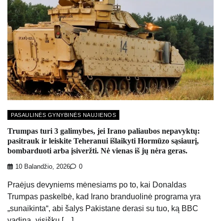
PASAULINĖS GYNYBINĖS NAUJIENOS
Trumpas turi 3 galimybes, jei Irano paliaubos nepavyktų:
pasitrauk ir leiskite Teheranui išlaikyti Hormūzo sąsiaurį,
bombarduoti arba įsiveržti. Nė vienas iš jų nėra geras.
10 Balandžio, 2026
0
Praėjus devyniems mėnesiams po to, kai Donaldas
Trumpas paskelbė, kad Irano branduolinė programa yra
„sunaikinta“, abi šalys Pakistane derasi su tuo, ką BBC
vadina „visišku […]