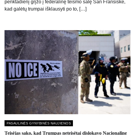
penktadienį grįžo į federalinę teismo salę San Fransiske,
kad galėtų trumpai išklausyti po to, […]
PASAULINĖS GYNYBINĖS NAUJIENOS
Teisėjas sako, kad Trumpas neteisėtai dislokavo Nacionalinę