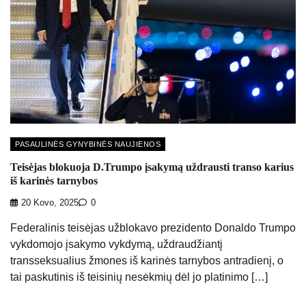
PASAULINĖS GYNYBINĖS NAUJIENOS
Teisėjas blokuoja D.Trumpo įsakymą uždrausti transo karius
iš karinės tarnybos
20 Kovo, 2025
0
Federalinis teisėjas užblokavo prezidento Donaldo Trumpo
vykdomojo įsakymo vykdymą, uždraudžiantį
transseksualius žmones iš karinės tarnybos antradienį, o
tai paskutinis iš teisinių nesėkmių dėl jo platinimo […]