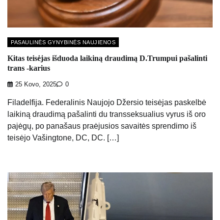
PASAULINĖS GYNYBINĖS NAUJIENOS
Kitas teisėjas išduoda laikiną draudimą D.Trumpui pašalinti
trans -karius
25 Kovo, 2025
0
Filadelfija. Federalinis Naujojo Džersio teisėjas paskelbė
laikiną draudimą pašalinti du transseksualius vyrus iš oro
pajėgų, po panašaus praėjusios savaitės sprendimo iš
teisėjo Vašingtone, DC, DC. […]