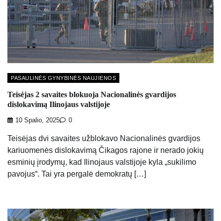
PASAULINĖS GYNYBINĖS NAUJIENOS
Teisėjas 2 savaites blokuoja Nacionalinės gvardijos
dislokavimą Ilinojaus valstijoje
10 Spalio, 2025
0
Teisėjas dvi savaites užblokavo Nacionalinės gvardijos
kariuomenės dislokavimą Čikagos rajone ir nerado jokių
esminių įrodymų, kad Ilinojaus valstijoje kyla „sukilimo
pavojus“. Tai yra pergalė demokratų […]