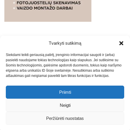
Tvarkyti sutikimą
WEBSTUDIO.LT
© SKAITMENINIO MARKETINGO
Siekdami teikti geriausią patirtį, įrenginio informacijai saugoti ir (arba)
PASLAUGOS. SEO tekstų rašymas, turinio kūrimas,
pasiekti naudojame tokias technologijas kaip slapukus. Jei sutiksime su
straipsnių rašymas ir talpinimas į mūsų valdomas
šiomis technologijomis, galėsime apdoroti duomenis, tokius kaip naršymo
svetaines.2026
Armijai.LT
Theme: Express News By
Adore
elgsena arba unikalūs ID šioje svetainėje. Nesutikimas arba sutikimo
atšaukimas gali neigiamai paveikti tam tikras funkcijas ir funkcijas.
Themes
.
Priimti
Draugai: -
Marketingo agentūra
-
Teisinės
konsultacijos
-
Skaidrių skenavimas
-
Klaipedos miesto
Neigti
naujienos
-
Miesto naujienos
-
Saulius Narbutas
-
Įvaizdžio
kūrimas
-
Veidoskaita
-
Teniso treniruotės
- Pranešimai spaudai
Peržiūrėti nuostatas
-
Kauno naujienos
-
Regionų naujienos
-
Palangos naujienos