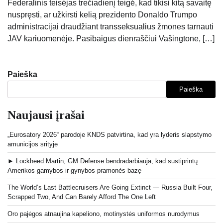
Federalinis teisėjas trečiadienį teigė, kad tikisi kitą savaitę
nuspręsti, ar užkirsti kelią prezidento Donaldo Trumpo
administracijai draudžiant transseksualius žmones tarnauti
JAV kariuomenėje. Pasibaigus dienraščiui Vašingtone, […]
Paieška
Paieška
Naujausi įrašai
„Eurosatory 2026“ parodoje KNDS patvirtina, kad yra lyderis slapstymo
amunicijos srityje
► Lockheed Martin, GM Defense bendradarbiauja, kad sustiprintų
Amerikos gamybos ir gynybos pramonės bazę
The World’s Last Battlecruisers Are Going Extinct — Russia Built Four,
Scrapped Two, And Can Barely Afford The One Left
Oro pajėgos atnaujina kapeliono, motinystės uniformos nurodymus