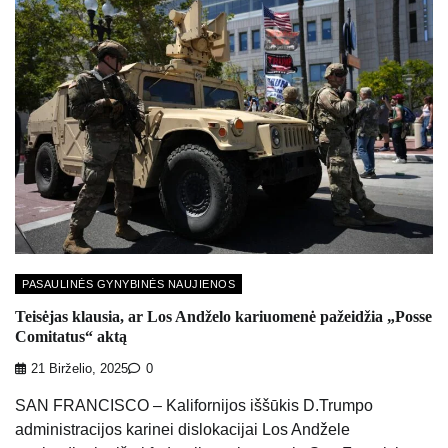
PASAULINĖS GYNYBINĖS NAUJIENOS
Teisėjas klausia, ar Los Andželo kariuomenė pažeidžia „Posse
Comitatus“ aktą
21 Birželio, 2025
0
SAN FRANCISCO – Kalifornijos iššūkis D.Trumpo
administracijos karinei dislokacijai Los Andžele