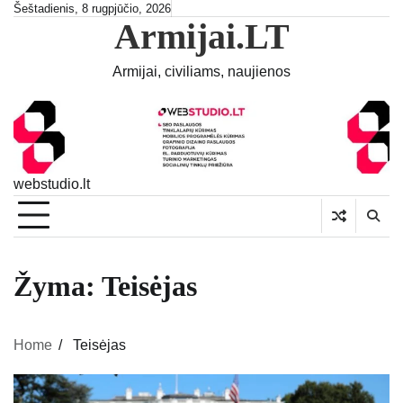
Skip
Šeštadienis, 8 rugpjūčio, 2026
Armijai.LT
to
content
Armijai, civiliams, naujienos
webstudio.lt
Žyma:
Teisėjas
Home
Teisėjas