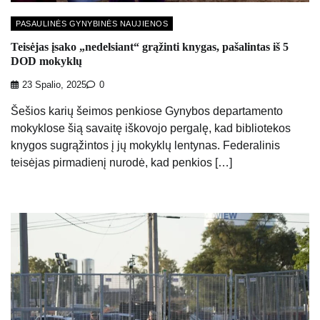
PASAULINĖS GYNYBINĖS NAUJIENOS
Teisėjas įsako „nedelsiant“ grąžinti knygas, pašalintas iš 5
DOD mokyklų
23 Spalio, 2025
0
Šešios karių šeimos penkiose Gynybos departamento
mokyklose šią savaitę iškovojo pergalę, kad bibliotekos
knygos sugrąžintos į jų mokyklų lentynas. Federalinis
teisėjas pirmadienį nurodė, kad penkios […]