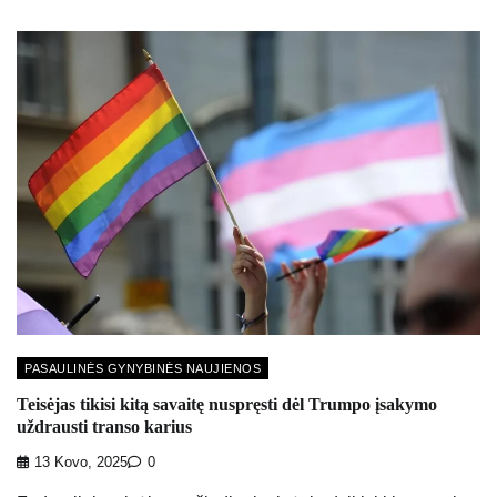
PASAULINĖS GYNYBINĖS NAUJIENOS
Teisėjas tikisi kitą savaitę nuspręsti dėl Trumpo įsakymo
uždrausti transo karius
13 Kovo, 2025
0