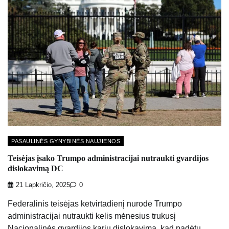
PASAULINĖS GYNYBINĖS NAUJIENOS
Teisėjas įsako Trumpo administracijai nutraukti gvardijos
dislokavimą DC
21 Lapkričio, 2025
0
Federalinis teisėjas ketvirtadienį nurodė Trumpo
administracijai nutraukti kelis mėnesius trukusį
Nacionalinės gvardijos karių dislokavimą, kad padėtų