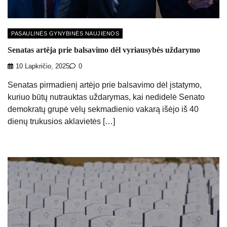
PASAULINĖS GYNYBINĖS NAUJIENOS
Senatas artėja prie balsavimo dėl vyriausybės uždarymo
10 Lapkričio, 2025
0
Senatas pirmadienį artėjo prie balsavimo dėl įstatymo,
kuriuo būtų nutrauktas uždarymas, kai nedidelė Senato
demokratų grupė vėlų sekmadienio vakarą išėjo iš 40
dienų trukusios aklavietės […]