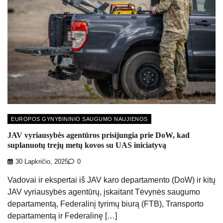
EUROPOS GYNYBININIO SAUGUMO NAUJIENOS
JAV vyriausybės agentūros prisijungia prie DoW, kad
suplanuotų trejų metų kovos su UAS iniciatyvą
30 Lapkričio, 2025
0
Vadovai ir ekspertai iš JAV karo departamento (DoW) ir kitų
JAV vyriausybės agentūrų, įskaitant Tėvynės saugumo
departamentą, Federalinį tyrimų biurą (FTB), Transporto
departamentą ir Federalinę […]