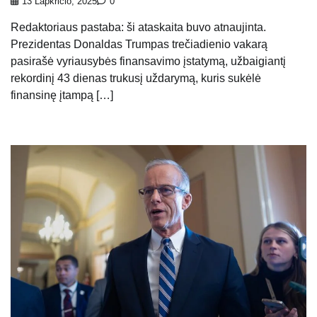
13 Lapkričio, 2025
0
Redaktoriaus pastaba: ši ataskaita buvo atnaujinta.
Prezidentas Donaldas Trumpas trečiadienio vakarą
pasirašė vyriausybės finansavimo įstatymą, užbaigiantį
rekordinį 43 dienas trukusį uždarymą, kuris sukėlė
finansinę įtampą […]