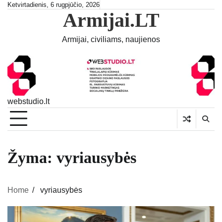
Skip
Ketvirtadienis, 6 rugpjūčio, 2026
Armijai.LT
to
content
Armijai, civiliams, naujienos
webstudio.lt
Žyma:
vyriausybės
Home
vyriausybės