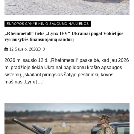
EUROPOS GYNYBININIO SAUGUMO NAUJIENOS
„Rheinmetall“ tieks „Lynx IFV“ Ukrainai pagal Vokietijos
vyriausybės finansuojamą sandorį
12 Sausio, 2026
0
2026 m. sausio 12 d. „Rheinmetall“ paskelbė, kad jau 2026
m. pradžioje tiekia Ukrainai papildomų krašto apsaugos
sistemų, įskaitant pirmąsias šalyje pėstininkų kovos
mašinas „Lynx […]