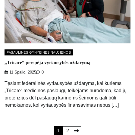
PASAULINĖS GYNYBINĖS NAUJIENOS
„Tricare“ perspėja vyriausybės uždarymą
11 Spalio, 2025
0
Tęsiant federalinės vyriausybės uždarymą, kai kuriems
„Tricare“ medicinos paslaugų teikėjams nurodoma, kad jų
pretenzijos dėl paslaugų karinėms šeimoms gali būti
nemokamos, kol vyriausybės finansavimas nebus […]
Įrašų
1
2