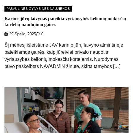
PASAULINĖS GYNYBINĖS NAUJIENOS
Karinis jūrų laivynas pateikia vyriausybės kelionių mokesčių
kortelių naudojimo gaires
29 Spalio, 2025
0
Šį mėnesį išleistame JAV karinio jūrų laivyno atmintinėje
pateikiamos gairės, kaip jūreiviai privalo naudotis
vyriausybės kelionių mokesčių kortelėmis. Nurodymas
buvo paskelbtas NAVADMIN žinute, skirta tarnybos […]