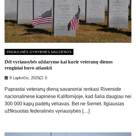
PASAULINĖS GYNYBINĖS NAUJIENOS
Dėl vyriausybės uždarymo kai kurie veteranų dienos
renginiai buvo atšaukti
9 Lapkričio, 2025
0
Paprastai veteranų dieną savanoriai renkasi Riverside
nacionalinėse kapinėse Kalifornijoje, kad šalia daugiau nei
300 000 kapų padėtų vėliavas. Bet ne šiemet. Ilgiausias
užfiksuotas federalinės vyriausybės […]