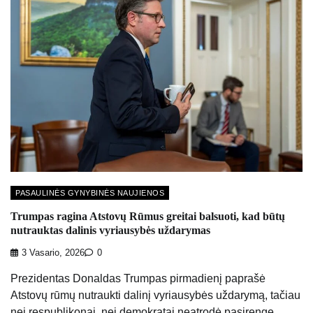
PASAULINĖS GYNYBINĖS NAUJIENOS
Trumpas ragina Atstovų Rūmus greitai balsuoti, kad būtų
nutrauktas dalinis vyriausybės uždarymas
3 Vasario, 2026
0
Prezidentas Donaldas Trumpas pirmadienį paprašė
Atstovų rūmų nutraukti dalinį vyriausybės uždarymą, tačiau
nei respublikonai, nei demokratai neatrodė pasirengę