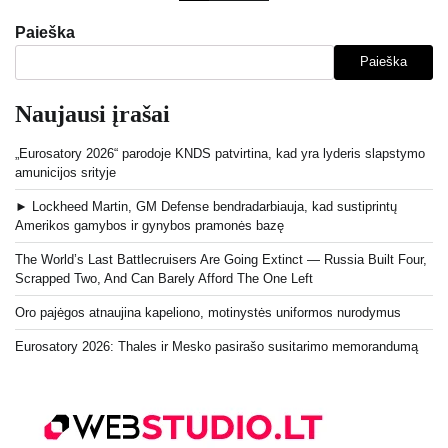
puslapiavimas
Paieška
Paieška
Naujausi įrašai
„Eurosatory 2026“ parodoje KNDS patvirtina, kad yra lyderis slapstymo
amunicijos srityje
► Lockheed Martin, GM Defense bendradarbiauja, kad sustiprintų
Amerikos gamybos ir gynybos pramonės bazę
The World’s Last Battlecruisers Are Going Extinct — Russia Built Four,
Scrapped Two, And Can Barely Afford The One Left
Oro pajėgos atnaujina kapeliono, motinystės uniformos nurodymus
Eurosatory 2026: Thales ir Mesko pasirašo susitarimo memorandumą