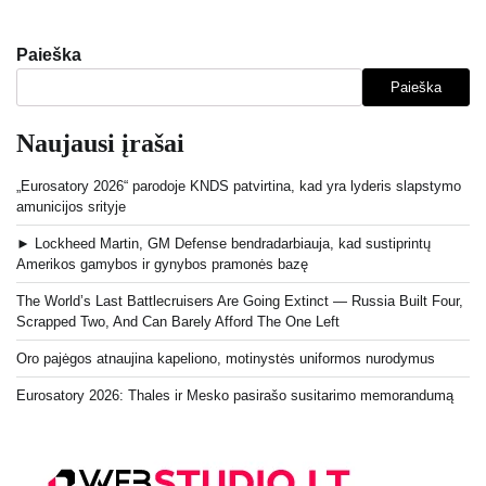
Paieška
Paieška
Naujausi įrašai
„Eurosatory 2026“ parodoje KNDS patvirtina, kad yra lyderis slapstymo
amunicijos srityje
► Lockheed Martin, GM Defense bendradarbiauja, kad sustiprintų
Amerikos gamybos ir gynybos pramonės bazę
The World’s Last Battlecruisers Are Going Extinct — Russia Built Four,
Scrapped Two, And Can Barely Afford The One Left
Oro pajėgos atnaujina kapeliono, motinystės uniformos nurodymus
Eurosatory 2026: Thales ir Mesko pasirašo susitarimo memorandumą