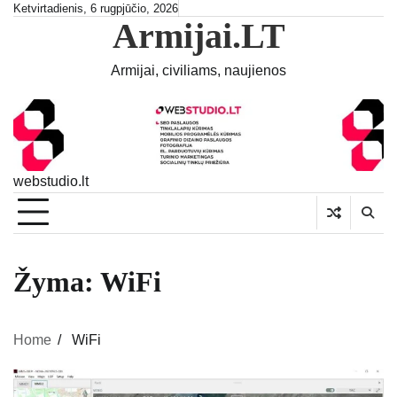
Skip
Ketvirtadienis, 6 rugpjūčio, 2026
Armijai.LT
to
content
Armijai, civiliams, naujienos
webstudio.lt
Žyma:
WiFi
Home
WiFi