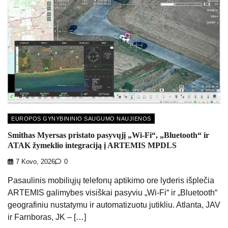
EUROPOS GYNYBININIO SAUGUMO NAUJIENOS
Smithas Myersas pristato pasyvųjį „Wi-Fi“, „Bluetooth“ ir
ATAK žymeklio integraciją į ARTEMIS MPDLS
7 Kovo, 2026
0
Pasaulinis mobiliųjų telefonų aptikimo ore lyderis išplečia
ARTEMIS galimybes visiškai pasyviu „Wi-Fi“ ir „Bluetooth“
geografiniu nustatymu ir automatizuotu jutikliu. Atlanta, JAV
ir Farnboras, JK – […]