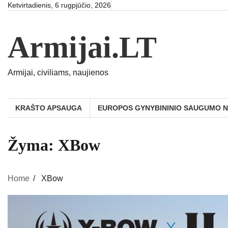
Skip
Ketvirtadienis, 6 rugpjūčio, 2026
to
content
Armijai.LT
Armijai, civiliams, naujienos
KRAŠTO APSAUGA
EUROPOS GYNYBININIO SAUGUMO 
Žyma:
XBow
Home
XBow