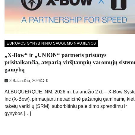
EUROPOS GYNYBININIO SAUGUMO NAUJIENOS
„X-Bow“ ir „UNION“ partneris pristatys
prisitaikančią, atsparią viršįtampių varomųjų sistem
gamybą
3 Balandžio, 2026
0
ALBUQUERQUE, NM, 2026 m. balandžio 2 d. – X-Bow Syst
Inc (X-Bow), pirmaujanti netradicinė pažangių gaminamų kiet
raketų variklių (SRM), suborbitinių paleidimo sprendimų ir
gynybos […]