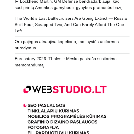
► Lockheed Martin, GM Defense bendradarbiauja, kad
sustiprintų Amerikos gamybos ir gynybos pramonės bazę
The World’s Last Battlecruisers Are Going Extinct — Russia
Built Four, Scrapped Two, And Can Barely Afford The One
Left
Oro pajėgos atnaujina kapeliono, motinystės uniformos
nurodymus
Eurosatory 2026: Thales ir Mesko pasirašo susitarimo
memorandumą