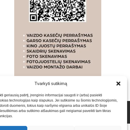
Tvarkyti sutikimą
ti geriausią patirtį, įrenginio informacijai saugoti ir (arba) pasiekti
kias technologijas kaip slapukus. Jei sutiksime su šiomis technologijomis,
oroti duomenis, tokius kaip naršymo elgsena arba unikalūs ID šioje
talpinimas į mūsų valdomas svetaines.2026
Armijai.LT
Nesutikimas arba sutikimo atšaukimas gali neigiamai paveikti tam tikras
funkcijas.