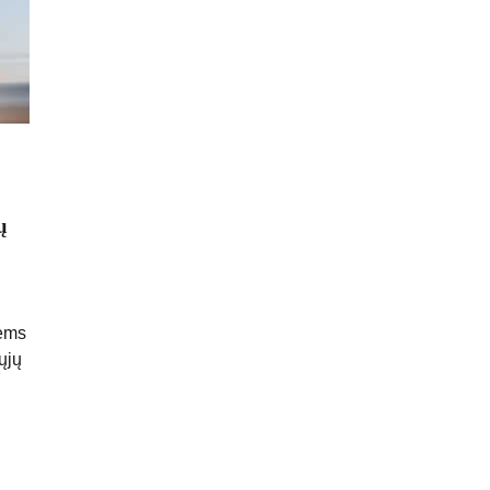
ų
ems
ųjų