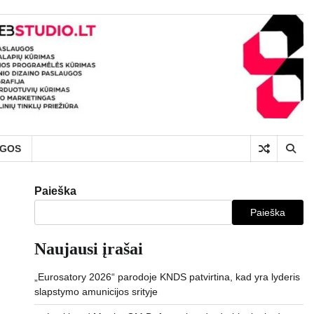
UGOS
Paieška
Paieška
Naujausi įrašai
„Eurosatory 2026“ parodoje KNDS patvirtina, kad yra lyderis
slapstymo amunicijos srityje