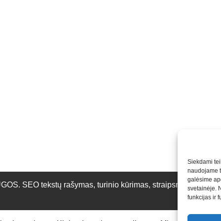
Siekdami teik
naudojame to
galėsime apd
O tekstų rašymas, turinio kūrimas, straipsnių rašymas ir 
svetainėje. 
funkcijas ir 