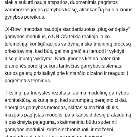
siekia sukurti naują atsparios, duomenimis pagrįstos
varomosios jėgos gamybos klasę, atitinkančią šiuolaikinius
gynybos poreikius.
„X-Bow“ metodas naudoja standartizuotus „plug-and-play“
gamybos modulius, o UNION teikia realiojo laiko
telemetriją, konfigūracijos valdymą ir skaitmeninių procesų
orkestravimą, kad būtų galima greičiau iteruoti ir vykdyti
disciplinuotą vykdymą. Kartu įmonės ketina patenkinti
pramonės poreikį sukurti lanksčias gamybos sistemas,
kurios galėtų prisitaikyti prie kintančio dizaino ir reaguoti į
pagreitintus terminus.
Tikslingi partnerystės rezultatai apima modulinę gamybos
architektūrą, sukurtą taip, kad sutrumpėtų perėjimo ciklai,
energijos gamybos metodas, skirtas sumažinti kliūtis,
mazgais pagrįstas modelis, palaikantis didesnį pralaidumą
ir paskirstytą pajėgumą, skaitmeniniu būdu suderinti
gamybos moduliai, skirti sinchronizuoti, ir mažesni,
standartizuoti plotai, tinkami greitam diegimui.