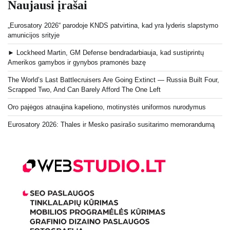
Naujausi įrašai
„Eurosatory 2026“ parodoje KNDS patvirtina, kad yra lyderis slapstymo
amunicijos srityje
► Lockheed Martin, GM Defense bendradarbiauja, kad sustiprintų
Amerikos gamybos ir gynybos pramonės bazę
The World’s Last Battlecruisers Are Going Extinct — Russia Built Four,
Scrapped Two, And Can Barely Afford The One Left
Oro pajėgos atnaujina kapeliono, motinystės uniformos nurodymus
Eurosatory 2026: Thales ir Mesko pasirašo susitarimo memorandumą