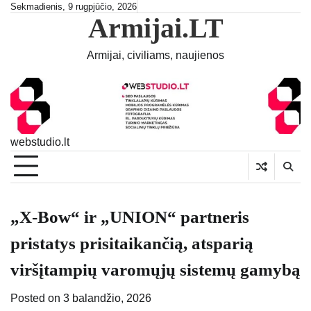
Skip
Sekmadienis, 9 rugpjūčio, 2026
Armijai.LT
to
content
Armijai, civiliams, naujienos
webstudio.lt
„X-Bow“ ir „UNION“ partneris
pristatys prisitaikančią, atsparią
viršįtampių varomųjų sistemų gamybą
Posted on
3 balandžio, 2026