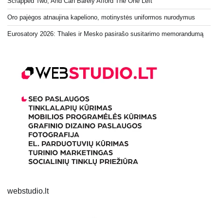
Scrapped Two, And Can Barely Afford The One Left
Oro pajėgos atnaujina kapeliono, motinystės uniformos nurodymus
Eurosatory 2026: Thales ir Mesko pasirašo susitarimo memorandumą
webstudio.lt