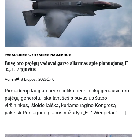
PASAULINĖS GYNYBINĖS NAUJIENOS
Buvę oro pajėgų vadovai garso aliarmas apie planuojamą F-
35, E-7 pjūvius
Admin
8 Liepos, 2025
0
Pirmadienį daugiau nei keliolika pensininkų geriausių oro
pajėgų generolų, įskaitant šešis buvusius štabo
viršininkus, išleido laišką, kuriame ragino Kongresą
pakeisti Pentagono planus nužudyti „E-7 Wedgetail“ […]