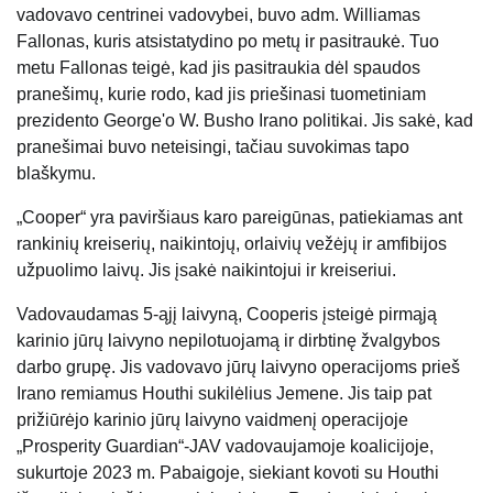
vadovavo centrinei vadovybei, buvo adm. Williamas
Fallonas, kuris atsistatydino po metų ir pasitraukė. Tuo
metu Fallonas teigė, kad jis pasitraukia dėl spaudos
pranešimų, kurie rodo, kad jis priešinasi tuometiniam
prezidento George'o W. Busho Irano politikai. Jis sakė, kad
pranešimai buvo neteisingi, tačiau suvokimas tapo
blaškymu.
„Cooper“ yra paviršiaus karo pareigūnas, patiekiamas ant
rankinių kreiserių, naikintojų, orlaivių vežėjų ir amfibijos
užpuolimo laivų. Jis įsakė naikintojui ir kreiseriui.
Vadovaudamas 5-ąjį laivyną, Cooperis įsteigė pirmąją
karinio jūrų laivyno nepilotuojamą ir dirbtinę žvalgybos
darbo grupę. Jis vadovavo jūrų laivyno operacijoms prieš
Irano remiamus Houthi sukilėlius Jemene. Jis taip pat
prižiūrėjo karinio jūrų laivyno vaidmenį operacijoje
„Prosperity Guardian“-JAV vadovaujamoje koalicijoje,
sukurtoje 2023 m. Pabaigoje, siekiant kovoti su Houthi