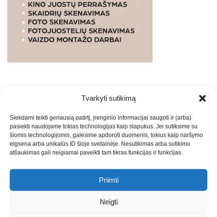
Tvarkyti sutikimą
WEBSTUDIO.LT
© SKAITMENINIO MARKETINGO
Siekdami teikti geriausią patirtį, įrenginio informacijai saugoti ir (arba)
PASLAUGOS. SEO tekstų rašymas, turinio kūrimas,
pasiekti naudojame tokias technologijas kaip slapukus. Jei sutiksime su
straipsnių rašymas ir talpinimas į mūsų valdomas
šiomis technologijomis, galėsime apdoroti duomenis, tokius kaip naršymo
svetaines.2026
Armijai.LT
Theme: Express News By
Adore
elgsena arba unikalūs ID šioje svetainėje. Nesutikimas arba sutikimo
atšaukimas gali neigiamai paveikti tam tikras funkcijas ir funkcijas.
Themes
.
Priimti
Draugai: -
Marketingo agentūra
-
Teisinės
konsultacijos
-
Skaidrių skenavimas
-
Klaipedos miesto
Neigti
naujienos
-
Miesto naujienos
-
Saulius Narbutas
-
Įvaizdžio