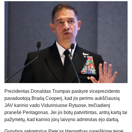
Prezidentas Donaldas Trumpas paskyrė viceprezidento
pavaduotoją Bradą Cooperį, kad jis perims aukščiausią
JAV karinio vado Viduriniuose Rytuose, trečiadienį
pranešė Pentagonas. Jei jis būtų patvirtintas, antrą kartą tai
pažymėtų, kad karinio jūrų laivyno admirolas ėjo darbą.
Gynybos sekretorius Pete'as Hegsethas pareiškime teigė,