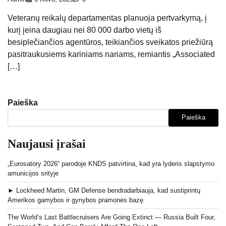
Veteranų reikalų departamentas planuoja pertvarkymą, į
kurį įeina daugiau nei 80 000 darbo vietų iš
besiplečiančios agentūros, teikiančios sveikatos priežiūrą
pasitraukusiems kariniams nariams, remiantis „Associated
[…]
Paieška
Paieška
Naujausi įrašai
„Eurosatory 2026“ parodoje KNDS patvirtina, kad yra lyderis slapstymo
amunicijos srityje
► Lockheed Martin, GM Defense bendradarbiauja, kad sustiprintų
Amerikos gamybos ir gynybos pramonės bazę
The World’s Last Battlecruisers Are Going Extinct — Russia Built Four,