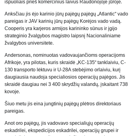
išpuoliais prieš komercinius laivus Raudonojoje jūroje.
Anksčiau jis ėjo karinio jūrų pajėgų pajėgų „Atlantic“ vado
pareigas ir JAV karinių jūrų pajėgų Korėjos vado vadą.
Cooperis yra karjeros armijos karininko sūnus ir įgijo
strateginio žvalgybos magistro laipsnį Nacionaliniame
žvalgybos universitete.
Andersonas, nominuotas vadovaujančioms operacijoms
Afrikoje, yra pilotas, kuris skraidė „KC-135“ tanklaiviu, C-
130 transporto lėktuvu ir U-28A stebėjimo orlaiviu, kurį
daugiausia naudoja specialiosios operacijų pajėgos. Jis
skraidė daugiau nei 3 400 skrydžių valandų, įskaitant 738
kovoje.
Šiuo metu jis eina jungtinių pajėgų plėtros direktoriaus
pareigas.
Anot oro pajėgų, jis vadovavo specialiųjų operacijų
eskadrilei, ekspedicijos eskadrilei, operacijų grupei ir