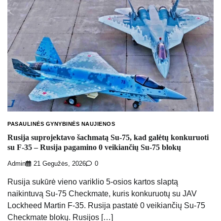
PASAULINĖS GYNYBINĖS NAUJIENOS
Rusija suprojektavo šachmatą Su-75, kad galėtų konkuruoti
su F-35 – Rusija pagamino 0 veikiančių Su-75 blokų
Admin
21 Gegužės, 2026
0
Rusija sukūrė vieno variklio 5-osios kartos slaptą
naikintuvą Su-75 Checkmate, kuris konkuruotų su JAV
Lockheed Martin F-35. Rusija pastatė 0 veikiančių Su-75
Checkmate blokų. Rusijos […]