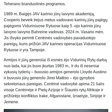
Teherano branduolinės programos.
1989 m. Baigęs JAV karinio jūrų laivyno akademiją,
Cooperis beveik trejus metus vadovavo karinių jūrų pajėgų
pajėgoms Viduriniuose Rytuose kaip 5 -ojo karinio jūrų
laivyno laivyno Bahreine vadovas. 2024 m. Vasario mėn.
Jis išvyko perimti Centrinės vadovybės pavaduotojo
pareigų, kuris prižiūri JAV karines operacijas Viduriniuose
Rytuose ir yra Tampoje.
Armijos ir jūrų generolai iš esmės ėjo Vidurinių Rytų darbą
nuo tada, kai jis buvo įkurtas 1983 m., Ir du iš neseniai
vykusių lyderių – buvusio armijos generolo Lloydo Austino
ir buvusio jūrų generolo Jimo Mattiso – ėjo gynybos
sekretoriaus pareigas. Centrinė vadovybė apima 21 šalis
visoje Centrinėje ir Pietų Azijoje ir Šiaurės rytų Afrikoje ir
prižiūrėjo konfliktus Irake, Afganistane, Izraelyje, Sirijoje ir
Jemene.