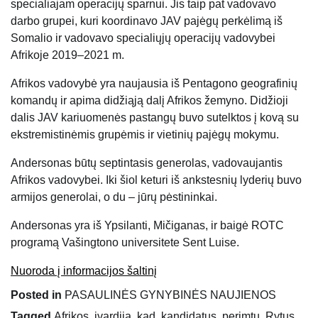
specialiajam operacijų sparnui. Jis taip pat vadovavo
darbo grupei, kuri koordinavo JAV pajėgų perkėlimą iš
Somalio ir vadovavo specialiųjų operacijų vadovybei
Afrikoje 2019–2021 m.
Afrikos vadovybė yra naujausia iš Pentagono geografinių
komandų ir apima didžiąją dalį Afrikos žemyno. Didžioji
dalis JAV kariuomenės pastangų buvo sutelktos į kovą su
ekstremistinėmis grupėmis ir vietinių pajėgų mokymu.
Andersonas būtų septintasis generolas, vadovaujantis
Afrikos vadovybei. Iki šiol keturi iš ankstesnių lyderių buvo
armijos generolai, o du – jūrų pėstininkai.
Andersonas yra iš Ypsilanti, Mičiganas, ir baigė ROTC
programą Vašingtono universitete Sent Luise.
Nuoroda į informacijos šaltinį
Posted in
PASAULINĖS GYNYBINĖS NAUJIENOS
Tagged
Afrikos
,
įvardija
,
kad
,
kandidatus
,
perimtų
,
Rytus
,