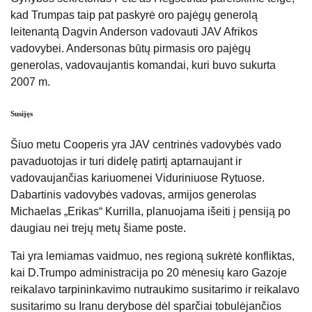
kad Trumpas taip pat paskyrė oro pajėgų generolą
leitenantą Dagvin Anderson vadovauti JAV Afrikos
vadovybei. Andersonas būtų pirmasis oro pajėgų
generolas, vadovaujantis komandai, kuri buvo sukurta
2007 m.
Susijęs
Šiuo metu Cooperis yra JAV centrinės vadovybės vado
pavaduotojas ir turi didelę patirtį aptarnaujant ir
vadovaujančias kariuomenei Viduriniuose Rytuose.
Dabartinis vadovybės vadovas, armijos generolas
Michaelas „Erikas“ Kurrilla, planuojama išeiti į pensiją po
daugiau nei trejų metų šiame poste.
Tai yra lemiamas vaidmuo, nes regioną sukrėtė konfliktas,
kai D.Trumpo administracija po 20 mėnesių karo Gazoje
reikalavo tarpininkavimo nutraukimo susitarimo ir reikalavo
susitarimo su Iranu derybose dėl sparčiai tobulėjančios