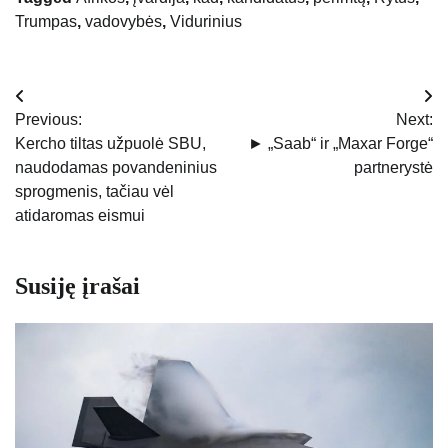
Trumpas
,
vadovybės
,
Vidurinius
Navigacija
Previous:
Next:
tarp
Kercho tiltas užpuolė SBU,
► „Saab“ ir „Maxar Forge“
naudodamas povandeninius
partnerystė
įrašų
sprogmenis, tačiau vėl
atidaromas eismui
Susiję įrašai