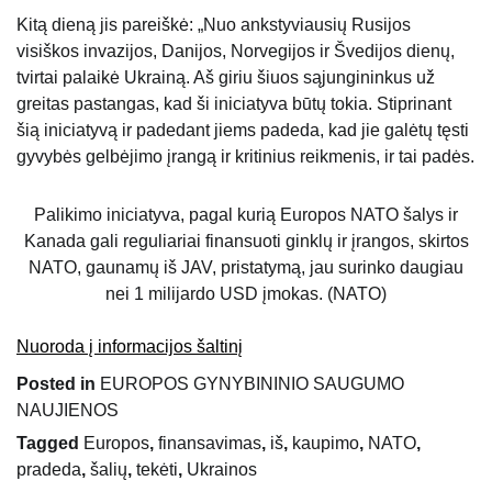
Kitą dieną jis pareiškė: „Nuo ankstyviausių Rusijos
visiškos invazijos, Danijos, Norvegijos ir Švedijos dienų,
tvirtai palaikė Ukrainą. Aš giriu šiuos sąjungininkus už
greitas pastangas, kad ši iniciatyva būtų tokia. Stiprinant
šią iniciatyvą ir padedant jiems padeda, kad jie galėtų tęsti
gyvybės gelbėjimo įrangą ir kritinius reikmenis, ir tai padės.
Palikimo iniciatyva, pagal kurią Europos NATO šalys ir
Kanada gali reguliariai finansuoti ginklų ir įrangos, skirtos
NATO, gaunamų iš JAV, pristatymą, jau surinko daugiau
nei 1 milijardo USD įmokas. (NATO)
Nuoroda į informacijos šaltinį
Posted in
EUROPOS GYNYBININIO SAUGUMO
NAUJIENOS
Tagged
Europos
,
finansavimas
,
iš
,
kaupimo
,
NATO
,
pradeda
,
šalių
,
tekėti
,
Ukrainos