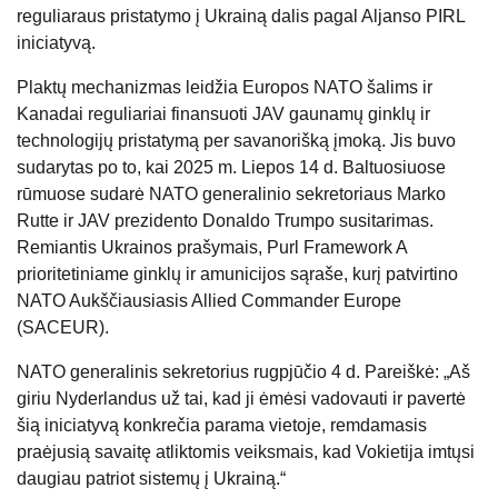
reguliaraus pristatymo į Ukrainą dalis pagal Aljanso PIRL
iniciatyvą.
Plaktų mechanizmas leidžia Europos NATO šalims ir
Kanadai reguliariai finansuoti JAV gaunamų ginklų ir
technologijų pristatymą per savanorišką įmoką. Jis buvo
sudarytas po to, kai 2025 m. Liepos 14 d. Baltuosiuose
rūmuose sudarė NATO generalinio sekretoriaus Marko
Rutte ir JAV prezidento Donaldo Trumpo susitarimas.
Remiantis Ukrainos prašymais, Purl Framework A
prioritetiniame ginklų ir amunicijos sąraše, kurį patvirtino
NATO Aukščiausiasis Allied Commander Europe
(SACEUR).
NATO generalinis sekretorius rugpjūčio 4 d. Pareiškė: „Aš
giriu Nyderlandus už tai, kad ji ėmėsi vadovauti ir pavertė
šią iniciatyvą konkrečia parama vietoje, remdamasis
praėjusią savaitę atliktomis veiksmais, kad Vokietija imtųsi
daugiau patriot sistemų į Ukrainą.“