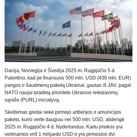
Danija, Norvegija ir Švedija 2025 m. Rugpjūčio 5 d.
Patvirtino, kad jie finansuos 500 mln. USD (430 mln. EUR)
įrangos ir šaudmenų paketą Ukrainai, gautas iš JAV, pagal
NATO naujai pradėtą prioriteto Ukrainos reikalavimų
sąrašo (PURL) iniciatyvą.
Skelbimas greitai sekė pirmojo artilerijos ir amunicijos
paketo, kurio vertė daugiau nei 500 mln. USD, atidengė
2025 m. Rugpjūčio 4 d. Nyderlandus. Kartu įmokos yra
vertinamos virš 1 milijardo USD ir yra pirmosios dvi