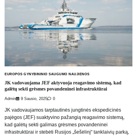
EUROPOS GYNYBININIO SAUGUMO NAUJIENOS
JK vadovaujama JEF aktyvuoja reagavimo sistemą, kad
galėtų sekti grėsmes povandeninei infrastruktūrai
Admin
9 Sausio, 2025
0
JK vadovaujamos tarptautinės jungtinės ekspedicinės
pajėgos (JEF) suaktyvino pažangią reagavimo sistemą,
kad galėtų sekti galimas grėsmes povandeninei
infrastruktūrai ir stebėti Rusijos „šešėlinį“ tanklaivių parką,