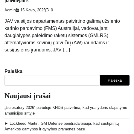
paleidėjams
Admin
15 Kovo, 2025
0
JAV valstijos departamentas patvirtino galimą užsienio
karinio pardavimo (FMS) Australijai, vadovaujant
daugialypės paleidimo raketų sistemos (GMLRS)
alternatyvioms kovinių galvučių (AW) raundams ir
susijusiems įrangoms, JAV […]
Paieška
Paieška
Naujausi įrašai
„Eurosatory 2026“ parodoje KNDS patvirtina, kad yra lyderis slapstymo
amunicijos srityje
► Lockheed Martin, GM Defense bendradarbiauja, kad sustiprintų
Amerikos gamybos ir gynybos pramonės bazę