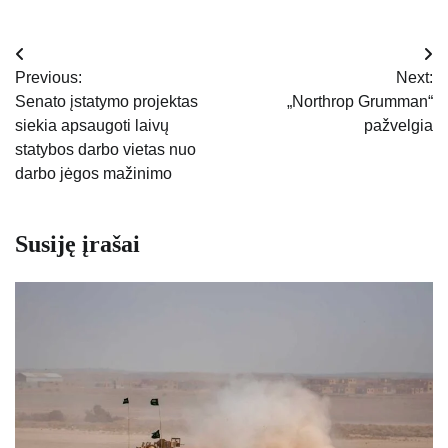
Navigacija
Previous:
Next:
tarp
Senato įstatymo projektas
„Northrop Grumman“
siekia apsaugoti laivų
pažvelgia
įrašų
statybos darbo vietas nuo
darbo jėgos mažinimo
Susiję įrašai