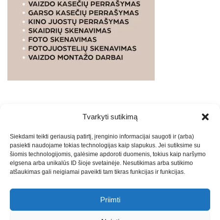
Tvarkyti sutikimą
WEBSTUDIO.LT
© SKAITMENINIO MARKETINGO
Siekdami teikti geriausią patirtį, įrenginio informacijai saugoti ir (arba)
PASLAUGOS. SEO tekstų rašymas, turinio kūrimas,
pasiekti naudojame tokias technologijas kaip slapukus. Jei sutiksime su
straipsnių rašymas ir talpinimas į mūsų valdomas
šiomis technologijomis, galėsime apdoroti duomenis, tokius kaip naršymo
svetaines.2026
Armijai.LT
Theme: Express News By
Adore
elgsena arba unikalūs ID šioje svetainėje. Nesutikimas arba sutikimo
atšaukimas gali neigiamai paveikti tam tikras funkcijas ir funkcijas.
Themes
.
Priimti
Draugai: -
Marketingo agentūra
-
Teisinės
konsultacijos
-
Skaidrių skenavimas
-
Klaipedos miesto