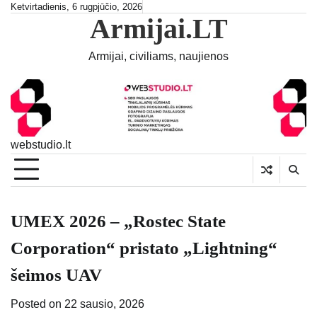
Skip
Ketvirtadienis, 6 rugpjūčio, 2026
Armijai.LT
to
content
Armijai, civiliams, naujienos
webstudio.lt
UMEX 2026 – „Rostec State
Corporation“ pristato „Lightning“
šeimos UAV
Posted on
22 sausio, 2026