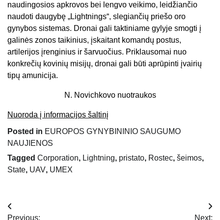
naudingosios apkrovos bei lengvo veikimo, leidžiančio
naudoti daugybę „Lightnings“, slegiančių priešo oro
gynybos sistemas. Dronai gali taktiniame gylyje smogti į
galinės zonos taikinius, įskaitant komandų postus,
artilerijos įrenginius ir šarvuočius. Priklausomai nuo
konkrečių kovinių misijų, dronai gali būti aprūpinti įvairių
tipų amunicija.
N. Novichkovo nuotraukos
Nuoroda į informacijos šaltinį
Posted in
EUROPOS GYNYBININIO SAUGUMO
NAUJIENOS
Tagged
Corporation
,
Lightning
,
pristato
,
Rostec
,
šeimos
,
State
,
UAV
,
UMEX
Navigacija
Previous:
Next: