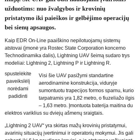
užduotims: nuo žvalgybos ir krovinių
pristatymo iki paieškos ir gelbėjimo operacijų
bei sienų apsaugos.
Kaip EDR On-Line paaiškino nepilotuojamų sistemų
atstovai (įmonė yra Rostec State Corporation koncerno
Technodinamika dalis), Lightning UAV šeimą sudaro trys
modeliai: Lightning 2, Lightning P ir Lightning R.
spustelėkite
Visi šie UAV pasižymi standartine
paveikslėlį
aerodinamine konstrukcija, viduryje
norėdami
sumontuotu trapecijos formos sparnu, kurio
padidinti
tarpatramis yra 1,82 metro, o fiuzeliažo ilgis
– 1,63 metro. Įmontuota baterija maitina du
elektros variklius su dviejų ašmenų sraigtais.
„Lightning 2 UAV“ yra skirtas mažų krovinių pristatymui,
avarinių situacijų įvertinimui ir operatorių mokymui. Jis gali