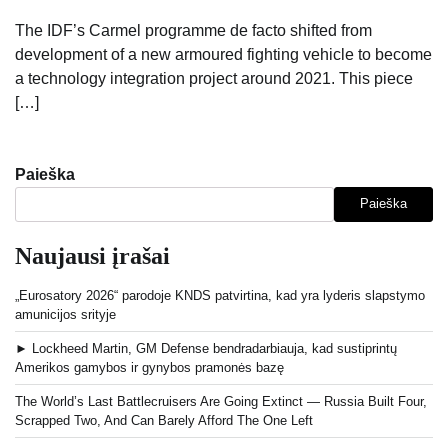
The IDF’s Carmel programme de facto shifted from
development of a new armoured fighting vehicle to become
a technology integration project around 2021. This piece
[…]
Paieška
Paieška
Naujausi įrašai
„Eurosatory 2026“ parodoje KNDS patvirtina, kad yra lyderis slapstymo
amunicijos srityje
► Lockheed Martin, GM Defense bendradarbiauja, kad sustiprintų
Amerikos gamybos ir gynybos pramonės bazę
The World’s Last Battlecruisers Are Going Extinct — Russia Built Four,
Scrapped Two, And Can Barely Afford The One Left