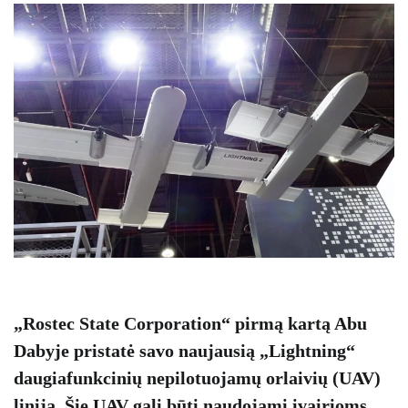
„Rostec State Corporation“ pirmą kartą Abu
Dabyje pristatė savo naujausią „Lightning“
daugiafunkcinių nepilotuojamų orlaivių (UAV)
liniją. Šie UAV gali būti naudojami įvairioms