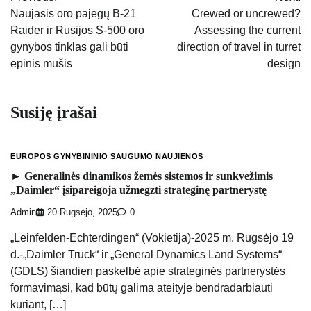
tarp
Naujasis oro pajėgų B-21
Crewed or uncrewed?
Raider ir Rusijos S-500 oro
Assessing the current
įrašų
gynybos tinklas gali būti
direction of travel in turret
epinis mūšis
design
Susiję įrašai
EUROPOS GYNYBININIO SAUGUMO NAUJIENOS
► Generalinės dinamikos žemės sistemos ir sunkvežimis
„Daimler“ įsipareigoja užmegzti strateginę partnerystę
Admin
20 Rugsėjo, 2025
0
„Leinfelden-Echterdingen“ (Vokietija)-2025 m. Rugsėjo 19
d.-„Daimler Truck“ ir „General Dynamics Land Systems“
(GDLS) šiandien paskelbė apie strateginės partnerystės
formavimąsi, kad būtų galima ateityje bendradarbiauti
kuriant, […]