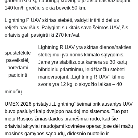
gabenti iki 6 kg naudingą krovinį, o jo atstumas važiuojant
140 km/h greičiu siekia beveik 50 km.
Lightning P UAV skirtas stebėti, valdyti ir tirti didelius
reljefo paviršius. Palyginti su kitais savo šeimos UAV, šis
orlaivis gali pasigirti iki 270 km/val.
Lightning R UAV yra skirtas dienos/nakties
spustelėkite
stebėjimui įvairiomis klimato sąlygomis.
paveikslėlį
Jame yra stabilizuota kamera su 30 kartų
norėdami
hibridiniu priartinimu, leidžiančiu stebėti
padidinti
manevruojant. „Lightning R UAV“ kilimo
svoris yra 12 kg, o skrydžio laikas – 40
minučių.
UMEX 2026 pristatyti „Lightning“ šeimai priklausantys UAV
buvo pasiūlyti kaip dvejopo naudojimo sistemos. Tuo pat
metu Rusijos žiniasklaidos pranešimai rodo, kad šie
orlaiviai aktyviai naudojami kovinėse operacijose dėl mažų
masinės gamybos sąnaudų, didesnio nuotolio ir