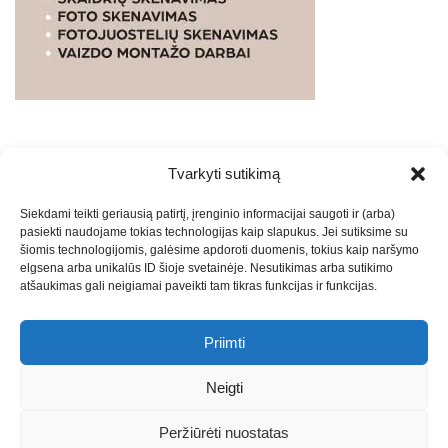
Tvarkyti sutikimą
WEBSTUDIO.LT
© SKAITMENINIO MARKETINGO
Siekdami teikti geriausią patirtį, įrenginio informacijai saugoti ir (arba)
PASLAUGOS. SEO tekstų rašymas, turinio kūrimas,
pasiekti naudojame tokias technologijas kaip slapukus. Jei sutiksime su
straipsnių rašymas ir talpinimas į mūsų valdomas
šiomis technologijomis, galėsime apdoroti duomenis, tokius kaip naršymo
svetaines.2026
Armijai.LT
Theme: Express News By
Adore
elgsena arba unikalūs ID šioje svetainėje. Nesutikimas arba sutikimo
atšaukimas gali neigiamai paveikti tam tikras funkcijas ir funkcijas.
Themes
.
Priimti
Draugai: -
Marketingo agentūra
-
Teisinės
konsultacijos
-
Skaidrių skenavimas
-
Klaipedos miesto
Neigti
naujienos
-
Miesto naujienos
-
Saulius Narbutas
-
Įvaizdžio
kūrimas
-
Veidoskaita
-
Teniso treniruotės
- Pranešimai spaudai
Peržiūrėti nuostatas
-
Kauno naujienos
-
Regionų naujienos
-
Palangos naujienos