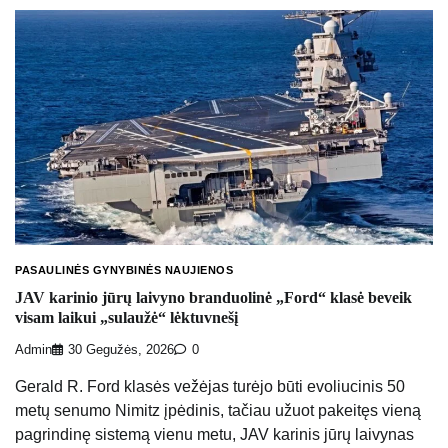
PASAULINĖS GYNYBINĖS NAUJIENOS
JAV karinio jūrų laivyno branduolinė „Ford“ klasė beveik
visam laikui „sulaužė“ lėktuvnešį
Admin
30 Gegužės, 2026
0
Gerald R. Ford klasės vežėjas turėjo būti evoliucinis 50
metų senumo Nimitz įpėdinis, tačiau užuot pakeitęs vieną
pagrindinę sistemą vienu metu, JAV karinis jūrų laivynas