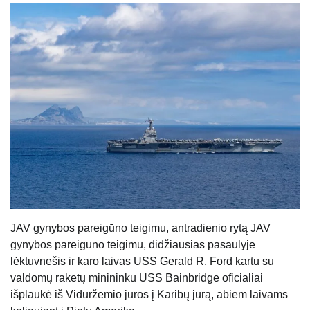
JAV gynybos pareigūno teigimu, antradienio rytą JAV
gynybos pareigūno teigimu, didžiausias pasaulyje
lėktuvnešis ir karo laivas USS Gerald R. Ford kartu su
valdomų raketų minininku USS Bainbridge oficialiai
išplaukė iš Viduržemio jūros į Karibų jūrą, abiem laivams