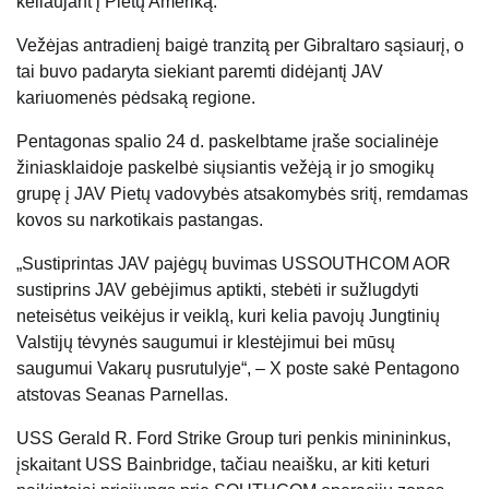
keliaujant į Pietų Ameriką.
Vežėjas antradienį baigė tranzitą per Gibraltaro sąsiaurį, o
tai buvo padaryta siekiant paremti didėjantį JAV
kariuomenės pėdsaką regione.
Pentagonas spalio 24 d. paskelbtame įraše socialinėje
žiniasklaidoje paskelbė siųsiantis vežėją ir jo smogikų
grupę į JAV Pietų vadovybės atsakomybės sritį, remdamas
kovos su narkotikais pastangas.
„Sustiprintas JAV pajėgų buvimas USSOUTHCOM AOR
sustiprins JAV gebėjimus aptikti, stebėti ir sužlugdyti
neteisėtus veikėjus ir veiklą, kuri kelia pavojų Jungtinių
Valstijų tėvynės saugumui ir klestėjimui bei mūsų
saugumui Vakarų pusrutulyje“, – X poste sakė Pentagono
atstovas Seanas Parnellas.
USS Gerald R. Ford Strike Group turi penkis minininkus,
įskaitant USS Bainbridge, tačiau neaišku, ar kiti keturi