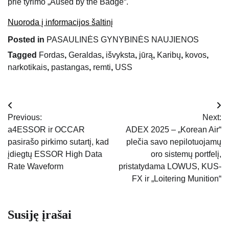
prie tyrimo „Aused by the Badge“.
Nuoroda į informacijos šaltinį
Posted in
PASAULINĖS GYNYBINĖS NAUJIENOS
Tagged
Fordas
,
Geraldas
,
išvyksta
,
jūrą
,
Karibų
,
kovos
,
narkotikais
,
pastangas
,
remti
,
USS
Navigacija
Previous:
Next:
tarp
a4ESSOR ir OCCAR
ADEX 2025 – „Korean Air“
pasirašo pirkimo sutartį, kad
plečia savo nepilotuojamų
įrašų
įdiegtų ESSOR High Data
oro sistemų portfelį,
Rate Waveform
pristatydama LOWUS, KUS-
FX ir „Loitering Munition“
Susiję įrašai