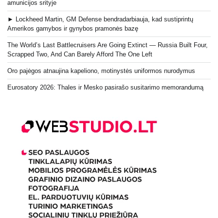
amunicijos srityje
► Lockheed Martin, GM Defense bendradarbiauja, kad sustiprintų
Amerikos gamybos ir gynybos pramonės bazę
The World’s Last Battlecruisers Are Going Extinct — Russia Built Four,
Scrapped Two, And Can Barely Afford The One Left
Oro pajėgos atnaujina kapeliono, motinystės uniformos nurodymus
Eurosatory 2026: Thales ir Mesko pasirašo susitarimo memorandumą