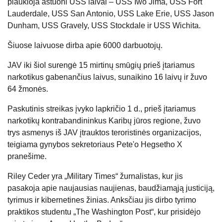
plaukioja aštuoni USS laivai – USS Iwo Jima, USS Fort
Lauderdale, USS San Antonio, USS Lake Erie, USS Jason
Dunham, USS Gravely, USS Stockdale ir USS Wichita.
Šiuose laivuose dirba apie 6000 darbuotojų.
JAV iki šiol surengė 15 mirtinų smūgių prieš įtariamus
narkotikus gabenančius laivus, sunaikino 16 laivų ir žuvo
64 žmonės.
Paskutinis streikas įvyko lapkričio 1 d., prieš įtariamus
narkotikų kontrabandininkus Karibų jūros regione, žuvo
trys asmenys iš JAV įtrauktos teroristinės organizacijos,
teigiama gynybos sekretoriaus Pete'o Hegsetho X
pranešime.
Riley Ceder yra „Military Times“ žurnalistas, kur jis
pasakoja apie naujausias naujienas, baudžiamąją justiciją,
tyrimus ir kibernetines žinias. Anksčiau jis dirbo tyrimo
praktikos studentu „The Washington Post“, kur prisidėjo