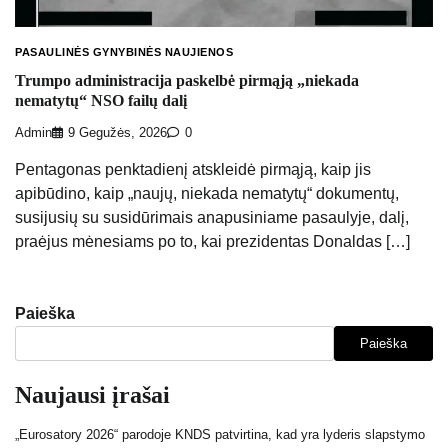
PASAULINĖS GYNYBINĖS NAUJIENOS
Trumpo administracija paskelbė pirmąją „niekada
nematytų“ NSO failų dalį
Admin
9 Gegužės, 2026
0
Pentagonas penktadienį atskleidė pirmąją, kaip jis
apibūdino, kaip „naujų, niekada nematytų“ dokumentų,
susijusių su susidūrimais anapusiniame pasaulyje, dalį,
praėjus mėnesiams po to, kai prezidentas Donaldas […]
Paieška
Paieška
Naujausi įrašai
„Eurosatory 2026“ parodoje KNDS patvirtina, kad yra lyderis slapstymo