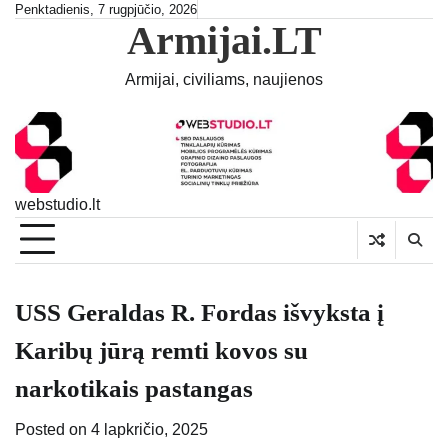
Skip
Penktadienis, 7 rugpjūčio, 2026
Armijai.LT
to
content
Armijai, civiliams, naujienos
webstudio.lt
USS Geraldas R. Fordas išvyksta į
Karibų jūrą remti kovos su
narkotikais pastangas
Posted on
4 lapkričio, 2025