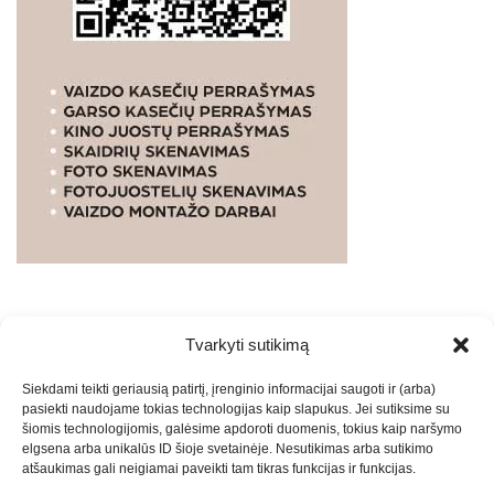
Tvarkyti sutikimą
WEBSTUDIO.LT
© SKAITMENINIO MARKETINGO
Siekdami teikti geriausią patirtį, įrenginio informacijai saugoti ir (arba)
PASLAUGOS. SEO tekstų rašymas, turinio kūrimas,
pasiekti naudojame tokias technologijas kaip slapukus. Jei sutiksime su
straipsnių rašymas ir talpinimas į mūsų valdomas
šiomis technologijomis, galėsime apdoroti duomenis, tokius kaip naršymo
svetaines.2026
Armijai.LT
Theme: Express News By
Adore
elgsena arba unikalūs ID šioje svetainėje. Nesutikimas arba sutikimo
atšaukimas gali neigiamai paveikti tam tikras funkcijas ir funkcijas.
Themes
.