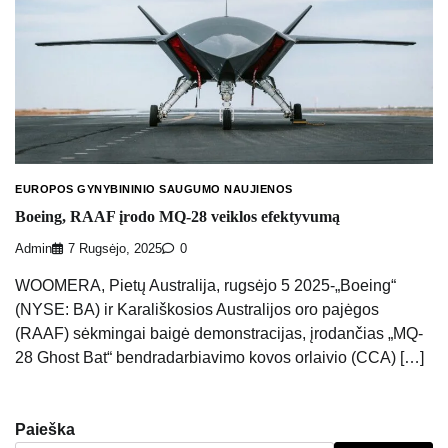
EUROPOS GYNYBININIO SAUGUMO NAUJIENOS
Boeing, RAAF įrodo MQ-28 veiklos efektyvumą
Admin
7 Rugsėjo, 2025
0
WOOMERA, Pietų Australija, rugsėjo 5 2025-„Boeing“
(NYSE: BA) ir Karališkosios Australijos oro pajėgos
(RAAF) sėkmingai baigė demonstracijas, įrodančias „MQ-
28 Ghost Bat“ bendradarbiavimo kovos orlaivio (CCA) […]
Paieška