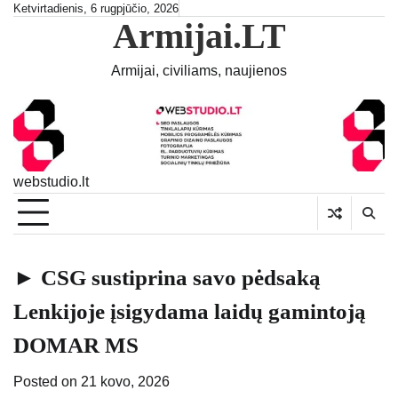
Skip
Ketvirtadienis, 6 rugpjūčio, 2026
Armijai.LT
to
content
Armijai, civiliams, naujienos
webstudio.lt
► CSG sustiprina savo pėdsaką
Lenkijoje įsigydama laidų gamintoją
DOMAR MS
Posted on
21 kovo, 2026