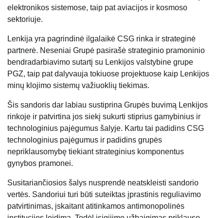
elektronikos sistemose, taip pat aviacijos ir kosmoso
sektoriuje.
Lenkija yra pagrindinė ilgalaikė CSG rinka ir strateginė
partnerė. Neseniai Grupė pasirašė strateginio pramoninio
bendradarbiavimo sutartį su Lenkijos valstybine grupe
PGZ, taip pat dalyvauja tokiuose projektuose kaip Lenkijos
minų klojimo sistemų važiuoklių tiekimas.
Šis sandoris dar labiau sustiprina Grupės buvimą Lenkijos
rinkoje ir patvirtina jos siekį sukurti stiprius gamybinius ir
technologinius pajėgumus šalyje. Kartu tai padidins CSG
technologinius pajėgumus ir padidins grupės
nepriklausomybę tiekiant strateginius komponentus
gynybos pramonei.
Susitariančiosios šalys nusprendė neatskleisti sandorio
vertės. Sandoriui turi būti suteiktas įprastinis reguliavimo
patvirtinimas, įskaitant atitinkamos antimonopolinės
institucijos leidimą. Todėl įsigijimo užbaigimas priklauso