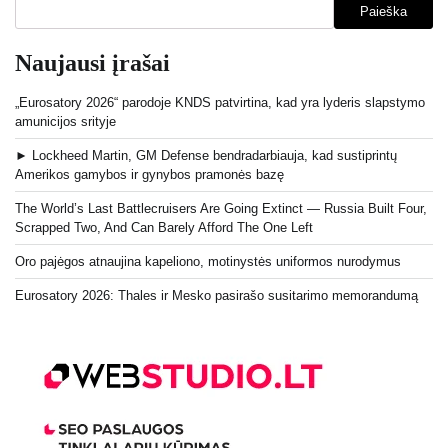
Paieška
Naujausi įrašai
„Eurosatory 2026“ parodoje KNDS patvirtina, kad yra lyderis slapstymo
amunicijos srityje
► Lockheed Martin, GM Defense bendradarbiauja, kad sustiprintų
Amerikos gamybos ir gynybos pramonės bazę
The World’s Last Battlecruisers Are Going Extinct — Russia Built Four,
Scrapped Two, And Can Barely Afford The One Left
Oro pajėgos atnaujina kapeliono, motinystės uniformos nurodymus
Eurosatory 2026: Thales ir Mesko pasirašo susitarimo memorandumą