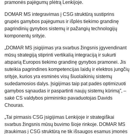
pramonės pajėgumų plėtrą Lenkijoje.
DOMAR MS integravimas į CSG struktūrą sustiprins
grupės gamybos pajėgumus ir išplės tiekimo grandinę
pagrindinių gynybos sistemų ir pažangių technologijų
komponentų srityje.
„DOMAR MS įsigijimas yra svarbus žingsnis įgyvendinant
mūsų strategiją stiprinti vertikalią integraciją ir sukurti
atsparią Europos tiekimo grandinę gynybos pramonei. Jis
suteikia pagrindines kompetencijas laidų ir elektros jungčių
srityje, kurios yra esminės visų šiuolaikinių sistemų
sudedamosios dalys. Įsigijimas taip pat padės optimizuoti
gamybos sąnaudas ir paspartinti naujų sistemų kūrimą”, –
sakė CS valdybos pirmininko pavaduotojas Davids
Chouras.
„Tai pirmasis CSG įsigijimas Lenkijoje ir strategiškai
svarbus žingsnis mūsų buvimo šioje rinkoje. DOMAR MS
įtraukimas į CSG struktūrą ne tik išsaugos esamus įmonės