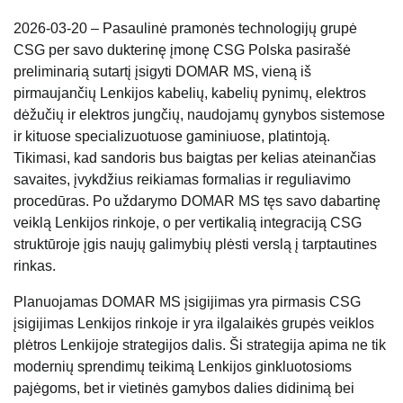
2026-03-20 – Pasaulinė pramonės technologijų grupė
CSG per savo dukterinę įmonę CSG Polska pasirašė
preliminarią sutartį įsigyti DOMAR MS, vieną iš
pirmaujančių Lenkijos kabelių, kabelių pynimų, elektros
dėžučių ir elektros jungčių, naudojamų gynybos sistemose
ir kituose specializuotuose gaminiuose, platintoją.
Tikimasi, kad sandoris bus baigtas per kelias ateinančias
savaites, įvykdžius reikiamas formalias ir reguliavimo
procedūras. Po uždarymo DOMAR MS tęs savo dabartinę
veiklą Lenkijos rinkoje, o per vertikalią integraciją CSG
struktūroje įgis naujų galimybių plėsti verslą į tarptautines
rinkas.
Planuojamas DOMAR MS įsigijimas yra pirmasis CSG
įsigijimas Lenkijos rinkoje ir yra ilgalaikės grupės veiklos
plėtros Lenkijoje strategijos dalis. Ši strategija apima ne tik
modernių sprendimų teikimą Lenkijos ginkluotosioms
pajėgoms, bet ir vietinės gamybos dalies didinimą bei