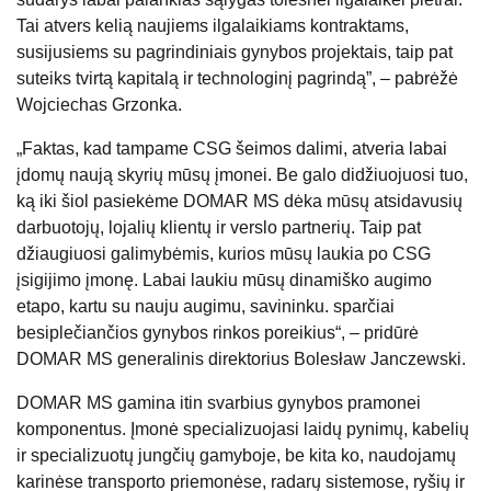
Tai atvers kelią naujiems ilgalaikiams kontraktams,
susijusiems su pagrindiniais gynybos projektais, taip pat
suteiks tvirtą kapitalą ir technologinį pagrindą”, – pabrėžė
Wojciechas Grzonka.
„Faktas, kad tampame CSG šeimos dalimi, atveria labai
įdomų naują skyrių mūsų įmonei. Be galo didžiuojuosi tuo,
ką iki šiol pasiekėme DOMAR MS dėka mūsų atsidavusių
darbuotojų, lojalių klientų ir verslo partnerių. Taip pat
džiaugiuosi galimybėmis, kurios mūsų laukia po CSG
įsigijimo įmonę. Labai laukiu mūsų dinamiško augimo
etapo, kartu su nauju augimu, savininku. sparčiai
besiplečiančios gynybos rinkos poreikius“, – pridūrė
DOMAR MS generalinis direktorius Bolesław Janczewski.
DOMAR MS gamina itin svarbius gynybos pramonei
komponentus. Įmonė specializuojasi laidų pynimų, kabelių
ir specializuotų jungčių gamyboje, be kita ko, naudojamų
karinėse transporto priemonėse, radarų sistemose, ryšių ir