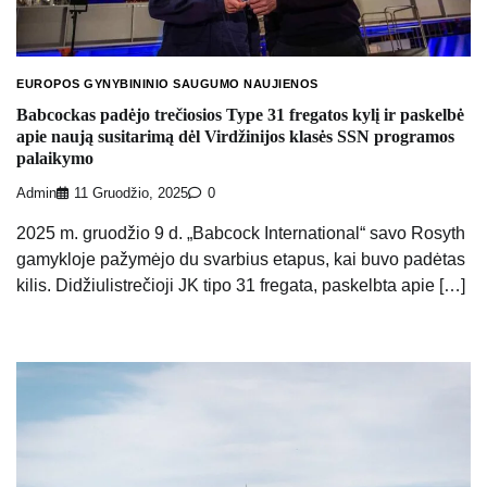
EUROPOS GYNYBININIO SAUGUMO NAUJIENOS
Babcockas padėjo trečiosios Type 31 fregatos kylį ir paskelbė
apie naują susitarimą dėl Virdžinijos klasės SSN programos
palaikymo
Admin
11 Gruodžio, 2025
0
2025 m. gruodžio 9 d. „Babcock International“ savo Rosyth
gamykloje pažymėjo du svarbius etapus, kai buvo padėtas
kilis. Didžiulistrečioji JK tipo 31 fregata, paskelbta apie […]