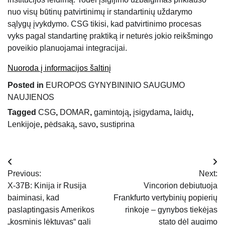
nuo visų būtinų patvirtinimų ir standartinių uždarymo
sąlygų įvykdymo. CSG tikisi, kad patvirtinimo procesas
vyks pagal standartinę praktiką ir neturės jokio reikšmingo
poveikio planuojamai integracijai.
Nuoroda į informacijos šaltinį
Posted in
EUROPOS GYNYBININIO SAUGUMO
NAUJIENOS
Tagged
CSG
,
DOMAR
,
gamintoją
,
įsigydama
,
laidų
,
Lenkijoje
,
pėdsaką
,
savo
,
sustiprina
Navigacija
Previous:
Next:
tarp
X-37B: Kinija ir Rusija
Vincorion debiutuoja
baiminasi, kad
Frankfurto vertybinių popierių
įrašų
paslaptingasis Amerikos
rinkoje – gynybos tiekėjas
„kosminis lėktuvas“ gali
stato dėl augimo