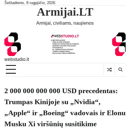
Skip
Šeštadienis, 8 rugpjūčio, 2026
Armijai.LT
to
content
Armijai, civiliams, naujienos
webstudio.lt
2 000 000 000 000 USD precedentas:
Trumpas Kinijoje su „Nvidia“,
„Apple“ ir „Boeing“ vadovais ir Elonu
Musku Xi viršūnių susitikime