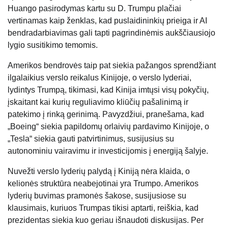
Huango pasirodymas kartu su D. Trumpu plačiai
vertinamas kaip ženklas, kad puslaidininkių prieiga ir AI
bendradarbiavimas gali tapti pagrindinėmis aukščiausiojo
lygio susitikimo temomis.
Amerikos bendrovės taip pat siekia pažangos sprendžiant
ilgalaikius verslo reikalus Kinijoje, o verslo lyderiai,
lydintys Trumpą, tikimasi, kad Kinija imtųsi visų pokyčių,
įskaitant kai kurių reguliavimo kliūčių pašalinimą ir
patekimo į rinką gerinimą. Pavyzdžiui, pranešama, kad
„Boeing“ siekia papildomų orlaivių pardavimo Kinijoje, o
„Tesla“ siekia gauti patvirtinimus, susijusius su
autonominiu vairavimu ir investicijomis į energiją šalyje.
Nuvežti verslo lyderių palydą į Kiniją nėra klaida, o
kelionės struktūra neabejotinai yra Trumpo. Amerikos
lyderių buvimas pramonės šakose, susijusiose su
klausimais, kuriuos Trumpas tikisi aptarti, reiškia, kad
prezidentas siekia kuo geriau išnaudoti diskusijas. Per