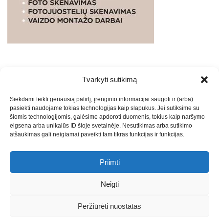
Tvarkyti sutikimą
WEBSTUDIO.LT
© SKAITMENINIO MARKETINGO
Siekdami teikti geriausią patirtį, įrenginio informacijai saugoti ir (arba)
PASLAUGOS. SEO tekstų rašymas, turinio kūrimas,
pasiekti naudojame tokias technologijas kaip slapukus. Jei sutiksime su
straipsnių rašymas ir talpinimas į mūsų valdomas
šiomis technologijomis, galėsime apdoroti duomenis, tokius kaip naršymo
svetaines.2026
Armijai.LT
Theme: Express News By
Adore
elgsena arba unikalūs ID šioje svetainėje. Nesutikimas arba sutikimo
atšaukimas gali neigiamai paveikti tam tikras funkcijas ir funkcijas.
Themes
.
Priimti
Draugai: -
Marketingo agentūra
-
Teisinės
konsultacijos
-
Skaidrių skenavimas
-
Klaipedos miesto
Neigti
naujienos
-
Miesto naujienos
-
Saulius Narbutas
-
Įvaizdžio
kūrimas
-
Veidoskaita
-
Teniso treniruotės
- Pranešimai spaudai
Peržiūrėti nuostatas
-
Kauno naujienos
-
Regionų naujienos
-
Palangos naujienos