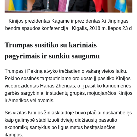
Kinijos prezidentas Kagame ir prezidentas Xi Jinpingas
bendra spaudos konferencija | Kigalis, 2018 m. liepos 23 d
Trumpas susitiko su kariniais
pagyrimais ir sunkiu saugumu
Trumpas į Pekiną atvyko trečiadienio vakarą vietos laiku.
Pekino sostinės tarptautiniame oro uoste jį pasitiko Kinijos
viceprezidentas Hanas Zhengas, o jį pasitiko kariuomenės
garbės sargybiniai ir studentų grupės, mojuojančios Kinijos
ir Amerikos vėliavomis.
Šis vizitas Kinijos žiniasklaidoje buvo plačiai nuskambėjęs
kaip galimybė stabilizuoti dviejų didžiausių pasaulio
ekonomikų santykius po ilgus metus besitęsiančios
įtampos.