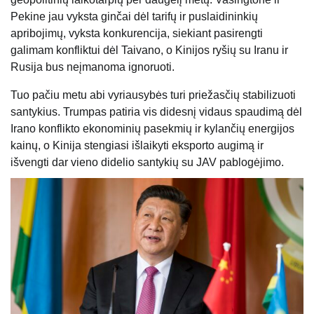
Pekine jau vyksta ginčai dėl tarifų ir puslaidininkių
apribojimų, vyksta konkurencija, siekiant pasirengti
galimam konfliktui dėl Taivano, o Kinijos ryšių su Iranu ir
Rusija bus neįmanoma ignoruoti.
Tuo pačiu metu abi vyriausybės turi priežasčių stabilizuoti
santykius. Trumpas patiria vis didesnį vidaus spaudimą dėl
Irano konflikto ekonominių pasekmių ir kylančių energijos
kainų, o Kinija stengiasi išlaikyti eksporto augimą ir
išvengti dar vieno didelio santykių su JAV pablogėjimo.