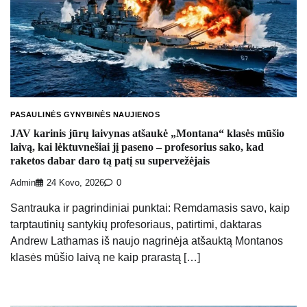
PASAULINĖS GYNYBINĖS NAUJIENOS
JAV karinis jūrų laivynas atšaukė „Montana“ klasės mūšio
laivą, kai lėktuvnešiai jį paseno – profesorius sako, kad
raketos dabar daro tą patį su supervežėjais
Admin
24 Kovo, 2026
0
Santrauka ir pagrindiniai punktai: Remdamasis savo, kaip
tarptautinių santykių profesoriaus, patirtimi, daktaras
Andrew Lathamas iš naujo nagrinėja atšauktą Montanos
klasės mūšio laivą ne kaip prarastą […]