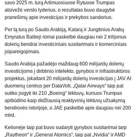
savo 2025 m. turą Artimuosiuose Rytuose Trumpas
atsivežė verslo lyderius, o rezultatas buvo daugybė
pranešimų apie investicijas ir prekybos sandorius.
Per tą turą po Saudo Arabiją, Katarą ir Jungtinius Arabų
Emyratus Baltieji rūmai paskelbė daugiau nei 2 trilijonus
dolerių bendrai investiciniais susitarimais ir komerciniais
įsipareigojimais.
Saudo Arabija pažadėjo maždaug 600 milijardų dolerių
investicijoms į dirbtinio intelekto, gynybos ir infrastruktūros
projektus, įskaitant 20 milijardų dolerių investicijas į JAV AI
duomenų centrus per DataVolt. „Qatar Airways“ taip pat
sutiko įsigyti iki 210 „Boeing“ lėktuvų, kuriuos Trumpas
apibūdino kaip didžiausią reaktyvinių lėktuvų užsakymą
bendrovės istorijoje, o JAE paskelbė apie daugiau nei 200
mlrd.
Kelionėje taip pat buvo sudaryti gynybos susitarimai tarp
„Raytheon“ ir „General Atomics“, taip pat „Nvidia“ ir AMD