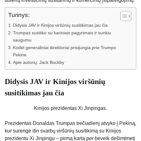
dolerių investicinių susitarimų ir komercinių įsipareigojimų.
Turinys:
Didysis JAV ir Kinijos viršūnių susitikimas jau čia
Trumpas susitiko su kariniais pagyrimais ir sunkiu
saugumu
Kodėl generaliniai direktoriai prisijungia prie Trumpo
Pekine
Apie autorių: Jack Buckby
Didysis JAV ir Kinijos viršūnių
susitikimas jau čia
Kinijos prezidentas Xi Jinpingas.
Prezidentas Donaldas Trumpas trečiadienį atvyko į Pekiną,
kur surengė itin svarbų viršūnių susitikimą su Kinijos
prezidentu Xi Jinpingu – pirmą kartą per beveik dešimtmetį