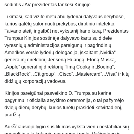
sėdintis JAV prezidentas lankėsi Kinijoje.
Tikimasi, kad vizito metu abu lyderiai dalyvaus derybose,
kurios galėtų suformuoti prekybos, dirbtinio intelekto,
Taivano ateitį ir galbūt net vykstantį Irano karą. Prezidentas
Trumpas Kinijos sostinėje dalyvavo kartu su didele
vyresniųjų administracijos pareigūnų ir pagrindinių
Amerikos verslo lyderių delegacija, įskaitant „Nvidia“
generalinį direktorių Jenseną Huangą, Eloną Muską,
„Apple“ generalinį direktorių Timą Cooką ir „Boeing“,
„BlackRock“, „Citigroup“, „Cisco“, „Mastercard“, „Visa“ ir kitų
didžiųjų korporacijų vadovus.
Kinijos pareigūnai pasveikino D. Trumpą su karine
pagyrimu ir oficialia atvykimo ceremonija, o tai pažymėjo
dviejų dienų derybų, kurios turėtų prasidėti ketvirtadienį,
pradžią.
Aukščiausiojo lygio susitikimas vyksta vienu nestabiliausių
geopolitinių laikotarpių per daugelį metų. Vašingtone ir