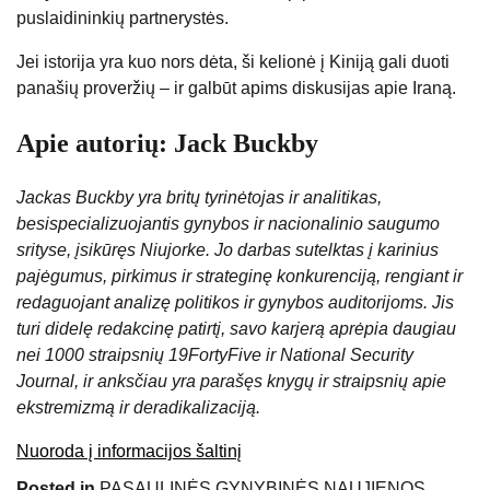
puslaidininkių partnerystės.
Jei istorija yra kuo nors dėta, ši kelionė į Kiniją gali duoti
panašių proveržių – ir galbūt apims diskusijas apie Iraną.
Apie autorių: Jack Buckby
Jackas Buckby yra britų tyrinėtojas ir analitikas,
besispecializuojantis gynybos ir nacionalinio saugumo
srityse, įsikūręs Niujorke. Jo darbas sutelktas į karinius
pajėgumus, pirkimus ir strateginę konkurenciją, rengiant ir
redaguojant analizę politikos ir gynybos auditorijoms. Jis
turi didelę redakcinę patirtį, savo karjerą aprėpia daugiau
nei 1000 straipsnių 19FortyFive ir National Security
Journal, ir anksčiau yra parašęs knygų ir straipsnių apie
ekstremizmą ir deradikalizaciją.
Nuoroda į informacijos šaltinį
Posted in
PASAULINĖS GYNYBINĖS NAUJIENOS