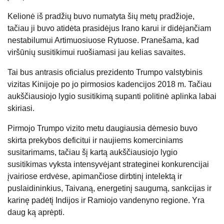
Kelionė iš pradžių buvo numatyta šių metų pradžioje,
tačiau ji buvo atidėta prasidėjus Irano karui ir didėjančiam
nestabilumui Artimuosiuose Rytuose. Pranešama, kad
viršūnių susitikimui ruošiamasi jau kelias savaites.
Tai bus antrasis oficialus prezidento Trumpo valstybinis
vizitas Kinijoje po jo pirmosios kadencijos 2018 m. Tačiau
aukščiausiojo lygio susitikimą supanti politinė aplinka labai
skiriasi.
Pirmojo Trumpo vizito metu daugiausia dėmesio buvo
skirta prekybos deficitui ir naujiems komerciniams
susitarimams, tačiau šį kartą aukščiausiojo lygio
susitikimas vyksta intensyvėjant strateginei konkurencijai
įvairiose erdvėse, apimančiose dirbtinį intelektą ir
puslaidininkius, Taivaną, energetinį saugumą, sankcijas ir
karinę padėtį Indijos ir Ramiojo vandenyno regione. Yra
daug ką aprėpti.