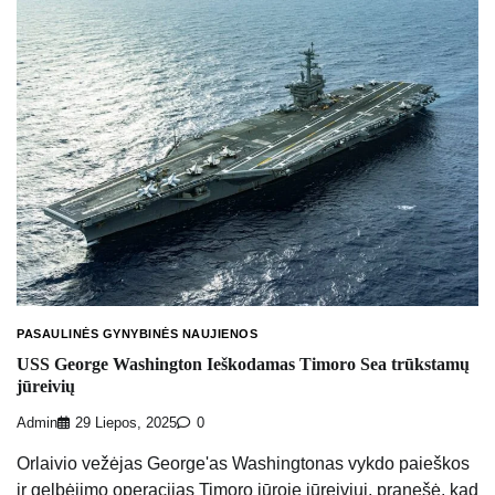
PASAULINĖS GYNYBINĖS NAUJIENOS
USS George Washington Ieškodamas Timoro Sea trūkstamų
jūreivių
Admin
29 Liepos, 2025
0
Orlaivio vežėjas George'as Washingtonas vykdo paieškos
ir gelbėjimo operacijas Timoro jūroje jūreiviui, pranešė, kad