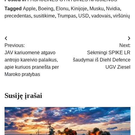
Tagged
Apple
,
Boeing
,
Elonu
,
Kinijoje
,
Musku
,
Nvidia
,
precedentas
,
susitikime
,
Trumpas
,
USD
,
vadovais
,
viršūnių
Navigacija
Previous:
Next:
tarp
JAV kariuomenė atgavo
Sėkmingi SPIKE LR
antrojo kareivio palaikus,
šaudymai iš Diehl Defence
įrašų
apie kuriuos pranešta per
UGV Ziesel
Maroko pratybas
Susiję įrašai