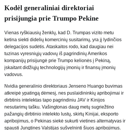
Kodėl generaliniai direktoriai
prisijungia prie Trumpo Pekine
Vienas ryškiausių ženklų, kad D. Trumpas vizito metu
ketina siekti didelių komercinių susitarimų, yra jį lydinčios
delegacijos sudėtis. Ataskaitos rodo, kad daugiau nei
tuzinas vyresniųjų vadovų iš pagrindinių Amerikos
kompanijų prisijungė prie Trumpo kelionės į Pekiną,
įskaitant didžiųjų technologijų įmonių ir finansų įmonių
vadovus.
Nvidia generalinio direktoriaus Jenseno Huango buvimas
atkreipė ypatingą dėmesį, nes puslaidininkių apribojimai ir
dirbtinis intelektas tapo pagrindiniu JAV ir Kinijos
nesutarimų tašku. Vašingtonas daug metų sugriežtino
pažangių dirbtinio intelekto lustų, skirtų Kinijai, eksporto
apribojimus, o Pekinas siekė sukurti vietines alternatyvas ir
spausti Jungtines Valstijas sušvelninti šiuos apribojimus.