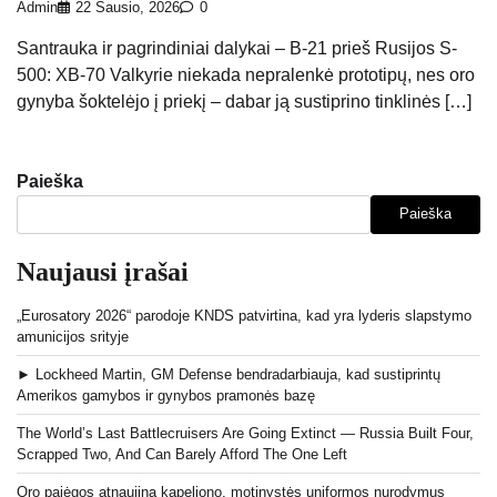
Admin
22 Sausio, 2026
0
Santrauka ir pagrindiniai dalykai – B-21 prieš Rusijos S-
500: XB-70 Valkyrie niekada nepralenkė prototipų, nes oro
gynyba šoktelėjo į priekį – dabar ją sustiprino tinklinės […]
Paieška
Paieška
Naujausi įrašai
„Eurosatory 2026“ parodoje KNDS patvirtina, kad yra lyderis slapstymo
amunicijos srityje
► Lockheed Martin, GM Defense bendradarbiauja, kad sustiprintų
Amerikos gamybos ir gynybos pramonės bazę
The World’s Last Battlecruisers Are Going Extinct — Russia Built Four,
Scrapped Two, And Can Barely Afford The One Left
Oro pajėgos atnaujina kapeliono, motinystės uniformos nurodymus