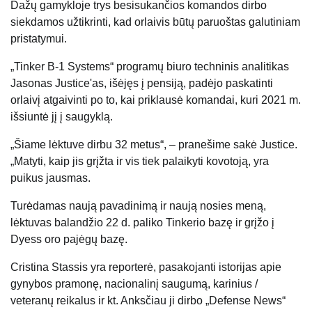
Dažų gamykloje trys besisukančios komandos dirbo
siekdamos užtikrinti, kad orlaivis būtų paruoštas galutiniam
pristatymui.
„Tinker B-1 Systems“ programų biuro techninis analitikas
Jasonas Justice'as, išėjęs į pensiją, padėjo paskatinti
orlaivį atgaivinti po to, kai priklausė komandai, kuri 2021 m.
išsiuntė jį į saugyklą.
„Šiame lėktuve dirbu 32 metus“, – pranešime sakė Justice.
„Matyti, kaip jis grįžta ir vis tiek palaikyti kovotoją, yra
puikus jausmas.
Turėdamas naują pavadinimą ir naują nosies meną,
lėktuvas balandžio 22 d. paliko Tinkerio bazę ir grįžo į
Dyess oro pajėgų bazę.
Cristina Stassis yra reporterė, pasakojanti istorijas apie
gynybos pramonę, nacionalinį saugumą, karinius /
veteranų reikalus ir kt. Anksčiau ji dirbo „Defense News“