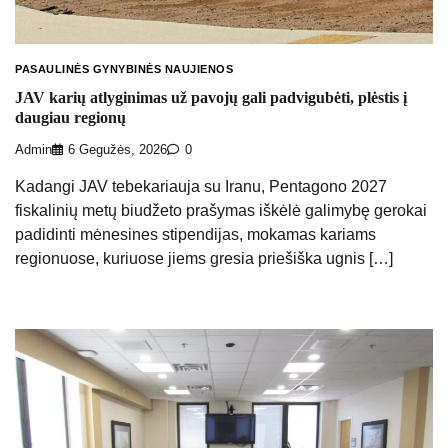
PASAULINĖS GYNYBINĖS NAUJIENOS
JAV karių atlyginimas už pavojų gali padvigubėti, plėstis į
daugiau regionų
Admin
6 Gegužės, 2026
0
Kadangi JAV tebekariauja su Iranu, Pentagono 2027
fiskalinių metų biudžeto prašymas iškėlė galimybę gerokai
padidinti mėnesines stipendijas, mokamas kariams
regionuose, kuriuose jiems gresia priešiška ugnis […]