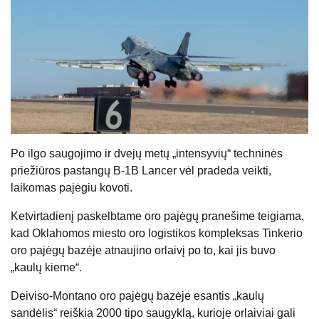
Po ilgo saugojimo ir dvejų metų „intensyvių“ techninės
priežiūros pastangų B-1B Lancer vėl pradeda veikti,
laikomas pajėgiu kovoti.
Ketvirtadienį paskelbtame oro pajėgų pranešime teigiama,
kad Oklahomos miesto oro logistikos kompleksas Tinkerio
oro pajėgų bazėje atnaujino orlaivį po to, kai jis buvo
„kaulų kieme“.
Deiviso-Montano oro pajėgų bazėje esantis „kaulų
sandėlis“ reiškia 2000 tipo saugyklą, kurioje orlaiviai gali