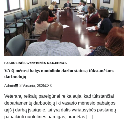
PASAULINĖS GYNYBINĖS NAUJIENOS
VA šį mėnesį baigs nuotolinio darbo statusą tūkstančiams
darbuotojų
Admin
3 Vasario, 2025
0
Veteranų reikalų pareigūnai reikalauja, kad tūkstančiai
departamentų darbuotojų iki vasario mėnesio pabaigos
grįš į darbą įstaigoje, tai yra dalis vyriausybės pastangų
panaikinti nuotolines pareigas, pradėtas […]