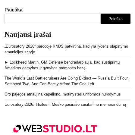
Paieška
Paieška
Naujausi įrašai
„Eurosatory 2026“ parodoje KNDS patvirtina, kad yra lyderis slapstymo
amunicijos srityje
► Lockheed Martin, GM Defense bendradarbiauja, kad sustiprintų
Amerikos gamybos ir gynybos pramonės bazę
The World’s Last Battlecruisers Are Going Extinct — Russia Built Four,
Scrapped Two, And Can Barely Afford The One Left
Oro pajėgos atnaujina kapeliono, motinystės uniformos nurodymus
Eurosatory 2026: Thales ir Mesko pasirašo susitarimo memorandumą