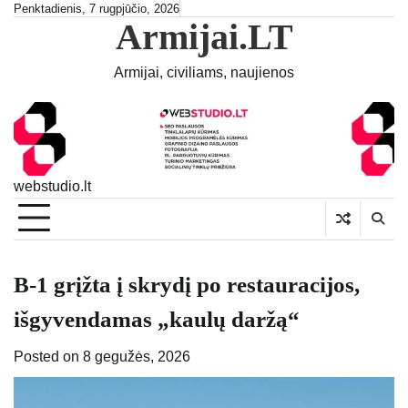
Skip
Penktadienis, 7 rugpjūčio, 2026
Armijai.LT
to
content
Armijai, civiliams, naujienos
webstudio.lt
B-1 grįžta į skrydį po restauracijos,
išgyvendamas „kaulų daržą“
Posted on
8 gegužės, 2026