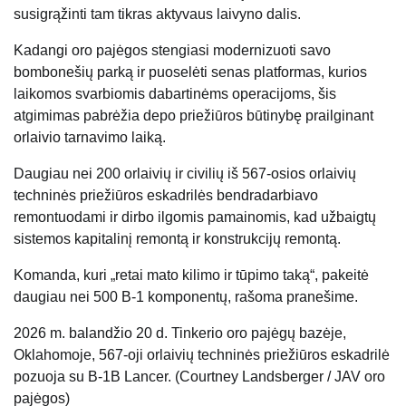
susigrąžinti tam tikras aktyvaus laivyno dalis.
Kadangi oro pajėgos stengiasi modernizuoti savo
bombonešių parką ir puoselėti senas platformas, kurios
laikomos svarbiomis dabartinėms operacijoms, šis
atgimimas pabrėžia depo priežiūros būtinybę prailginant
orlaivio tarnavimo laiką.
Daugiau nei 200 orlaivių ir civilių iš 567-osios orlaivių
techninės priežiūros eskadrilės bendradarbiavo
remontuodami ir dirbo ilgomis pamainomis, kad užbaigtų
sistemos kapitalinį remontą ir konstrukcijų remontą.
Komanda, kuri „retai mato kilimo ir tūpimo taką“, pakeitė
daugiau nei 500 B-1 komponentų, rašoma pranešime.
2026 m. balandžio 20 d. Tinkerio oro pajėgų bazėje,
Oklahomoje, 567-oji orlaivių techninės priežiūros eskadrilė
pozuoja su B-1B Lancer. (Courtney Landsberger / JAV oro
pajėgos)