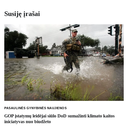
Susiję įrašai
PASAULINĖS GYNYBINĖS NAUJIENOS
GOP įstatymų leidėjai siūlo DoD sumažinti klimato kaitos
iniciatyvas nuo biudžeto