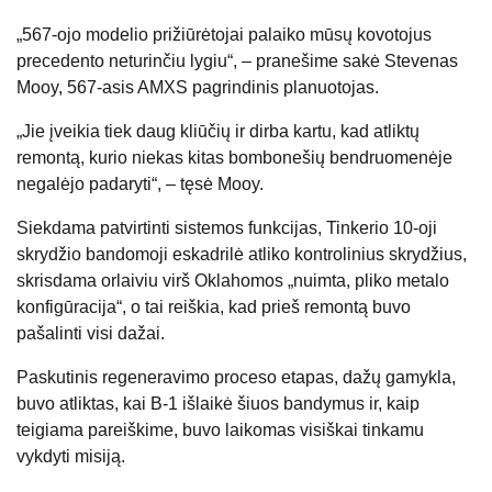
„567-ojo modelio prižiūrėtojai palaiko mūsų kovotojus
precedento neturinčiu lygiu“, – pranešime sakė Stevenas
Mooy, 567-asis AMXS pagrindinis planuotojas.
„Jie įveikia tiek daug kliūčių ir dirba kartu, kad atliktų
remontą, kurio niekas kitas bombonešių bendruomenėje
negalėjo padaryti“, – tęsė Mooy.
Siekdama patvirtinti sistemos funkcijas, Tinkerio 10-oji
skrydžio bandomoji eskadrilė atliko kontrolinius skrydžius,
skrisdama orlaiviu virš Oklahomos „nuimta, pliko metalo
konfigūracija“, o tai reiškia, kad prieš remontą buvo
pašalinti visi dažai.
Paskutinis regeneravimo proceso etapas, dažų gamykla,
buvo atliktas, kai B-1 išlaikė šiuos bandymus ir, kaip
teigiama pareiškime, buvo laikomas visiškai tinkamu
vykdyti misiją.