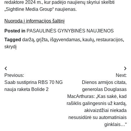
redaktore 2024 m., kur padėjo naujienų skyriui skelbti
„Sightline Media Group“ naujienas.
Nuoroda į informacijos šaltinį
Posted in
PASAULINĖS GYNYBINĖS NAUJIENOS
Tagged
daržą
,
grįžta
,
išgyvendamas
,
kaulų
,
restauracijos
,
skrydį
Navigacija
Previous:
Next:
tarp
Saab sustiprina RBS 70 NG
Dienos armijos citata,
nauja raketa Bolide 2
generolas Douglasas
įrašų
MacArthuras: „Kas sakė, kad
rašiklis galingesnis už kardą,
akivaizdžiai niekada
nesusidūrė su automatiniais
ginklais…“