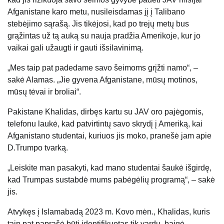
Afganistane karo metu, nusileisdamas jį į Talibano
stebėjimo sąrašą. Jis tikėjosi, kad po trejų metų bus
grąžintas už tą auką su nauja pradžia Amerikoje, kur jo
vaikai gali užaugti ir gauti išsilavinimą.
„Mes taip pat padedame savo šeimoms grįžti namo“, –
sakė Alamas. „Jie gyvena Afganistane, mūsų motinos,
mūsų tėvai ir broliai“.
Pakistane Khalidas, dirbęs kartu su JAV oro pajėgomis,
telefonu laukė, kad patvirtintų savo skrydį į Ameriką, kai
Afganistano studentai, kuriuos jis moko, pranešė jam apie
D.Trumpo tvarką.
„Leiskite man pasakyti, kad mano studentai šaukė išgirdę,
kad Trumpas sustabdė mums pabėgėlių programą“, – sakė
jis.
Atvykęs į Islamabadą 2023 m. Kovo mėn., Khalidas, kuris
taip pat paprašė būti identifikuotas tik vardu, baigė