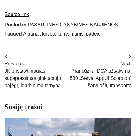
Source link
Posted in
PASAULINĖS GYNYBINĖS NAUJIENOS
Tagged
Afganai
,
kovoti
,
kurie
,
mums
,
padėjo
Navigacija
Previous:
Next:
tarp
JK pristatyti naujas
Prancūzija: DGA užsakymai
supaprastintas ginkluotųjų
530 „Serval AppUi Scorpion“
įrašų
pajėgų įdarbinimo tarnyba
šarvuočių transporto
Susiję įrašai