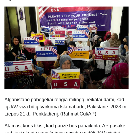
Afganistano pabėgėliai rengia mitingą, reikalaudami, kad
jų JAV viza būtų tvarkoma Islamabade, Pakistane, 2023 m.
Liepos 21 d., Penktadienį. (Rahmat Gul/AP)
Alamas, kuris tikisi, kad pauzė bus panaikinta, AP pasakė,
kad jis rizikuoja savo šeimos gyvybe padėti JAV misijai