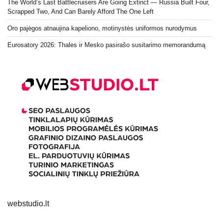
The World’s Last Battlecruisers Are Going Extinct — Russia Built Four,
Scrapped Two, And Can Barely Afford The One Left
Oro pajėgos atnaujina kapeliono, motinystės uniformos nurodymus
Eurosatory 2026: Thales ir Mesko pasirašo susitarimo memorandumą
webstudio.lt