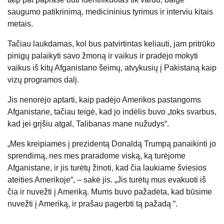
saugumo patikrinimą, medicininius tyrimus ir interviu kitais
metais.
Tačiau laukdamas, kol bus patvirtintas keliauti, jam pritrūko
pinigų palaikyti savo žmoną ir vaikus ir pradėjo mokyti
vaikus iš kitų Afganistano šeimų, atvykusių į Pakistaną kaip
vizų programos dalį.
Jis nenorėjo aptarti, kaip padėjo Amerikos pastangoms
Afganistane, tačiau teigė, kad jo indėlis buvo „toks svarbus,
kad jei grįšiu atgal, Talibanas mane nužudys“.
„Mes kreipiamės į prezidentą Donaldą Trumpą panaikinti jo
sprendimą, nes mes praradome viską, ką turėjome
Afganistane, ir jis turėtų žinoti, kad čia laukiame šviesios
ateities Amerikoje“, – sakė jis. „Jis turėtų mus evakuoti iš
čia ir nuvežti į Ameriką. Mums buvo pažadėta, kad būsime
nuvežti į Ameriką, ir prašau pagerbti tą pažadą “.