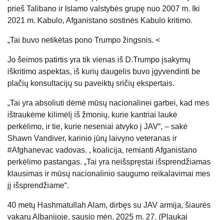
prieš Talibano ir Islamo valstybės grupę nuo 2007 m. Iki
2021 m. Kabulo, Afganistano sostinės Kabulo kritimo.
„Tai buvo netikėtas pono Trumpo žingsnis. <
Jo šeimos patirtis yra tik vienas iš D.Trumpo įsakymų
iškritimo aspektas, iš kurių daugelis buvo įgyvendinti be
plačių konsultacijų su paveiktų sričių ekspertais.
„Tai yra absoliuti dėmė mūsų nacionalinei garbei, kad mes
ištraukėme kilimėlį iš žmonių, kurie kantriai laukė
perkėlimo, ir tie, kurie neseniai atvyko į JAV“, – sakė
Shawn Vandiver, karinio jūrų laivyno veteranas ir
#Afghanevac vadovas. , koalicija, remianti Afganistano
perkėlimo pastangas. „Tai yra neišspręstai išsprendžiamas
klausimas ir mūsų nacionalinio saugumo reikalavimai mes
jį išsprendžiame“.
40 metų Hashmatullah Alam, dirbęs su JAV armija, šiaurės
vakarų Albanijoje, sausio mėn. 2025 m. 27. (Plaukai