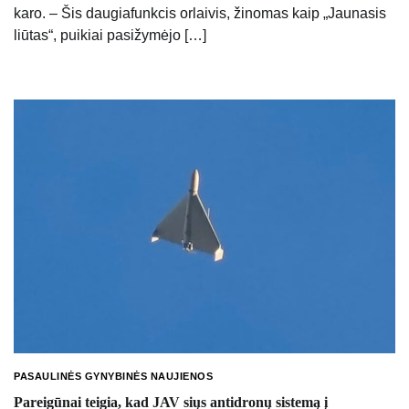
karo. – Šis daugiafunkcis orlaivis, žinomas kaip „Jaunasis
liūtas“, puikiai pasižymėjo […]
PASAULINĖS GYNYBINĖS NAUJIENOS
Pareigūnai teigia, kad JAV siųs antidronų sistemą į