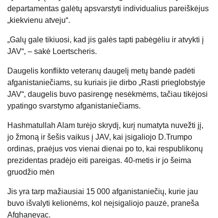
departamentas galėtų apsvarstyti individualius pareiškėjus
„kiekvienu atveju“.
„Galų gale tikiuosi, kad jis galės tapti pabėgėliu ir atvykti į
JAV“, – sakė Loertscheris.
Daugelis konflikto veteranų daugelį metų bandė padėti
afganistaniečiams, su kuriais jie dirbo „Rasti prieglobstyje
JAV“, daugelis buvo pasirengę nesėkmėms, tačiau tikėjosi
ypatingo svarstymo afganistaniečiams.
Hashmatullah Alam turėjo skrydį, kurį numatyta nuvežti jį,
jo žmoną ir šešis vaikus į JAV, kai įsigaliojo D.Trumpo
ordinas, praėjus vos vienai dienai po to, kai respublikonų
prezidentas pradėjo eiti pareigas. 40-metis ir jo šeima
gruodžio mėn
Jis yra tarp mažiausiai 15 000 afganistaniečių, kurie jau
buvo išvalyti kelionėms, kol neįsigaliojo pauzė, praneša
Afghanevac.