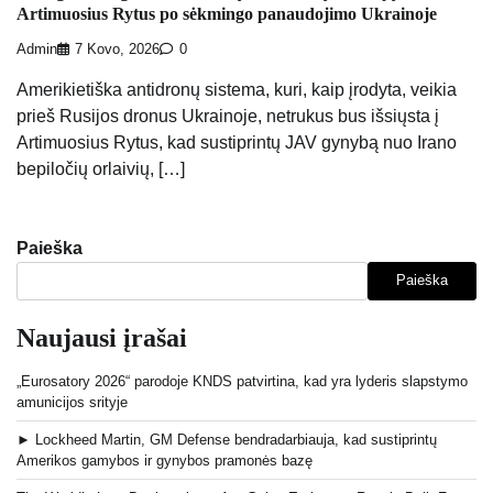
Artimuosius Rytus po sėkmingo panaudojimo Ukrainoje
Admin
7 Kovo, 2026
0
Amerikietiška antidronų sistema, kuri, kaip įrodyta, veikia
prieš Rusijos dronus Ukrainoje, netrukus bus išsiųsta į
Artimuosius Rytus, kad sustiprintų JAV gynybą nuo Irano
bepiločių orlaivių, […]
Paieška
Paieška
Naujausi įrašai
„Eurosatory 2026“ parodoje KNDS patvirtina, kad yra lyderis slapstymo
amunicijos srityje
► Lockheed Martin, GM Defense bendradarbiauja, kad sustiprintų
Amerikos gamybos ir gynybos pramonės bazę