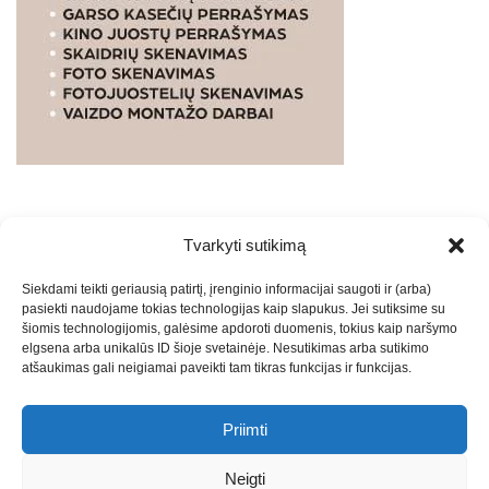
Tvarkyti sutikimą
WEBSTUDIO.LT
© SKAITMENINIO MARKETINGO
Siekdami teikti geriausią patirtį, įrenginio informacijai saugoti ir (arba)
PASLAUGOS. SEO tekstų rašymas, turinio kūrimas,
pasiekti naudojame tokias technologijas kaip slapukus. Jei sutiksime su
straipsnių rašymas ir talpinimas į mūsų valdomas
šiomis technologijomis, galėsime apdoroti duomenis, tokius kaip naršymo
svetaines.2026
Armijai.LT
Theme: Express News By
Adore
elgsena arba unikalūs ID šioje svetainėje. Nesutikimas arba sutikimo
atšaukimas gali neigiamai paveikti tam tikras funkcijas ir funkcijas.
Themes
.
Priimti
Draugai: -
Marketingo agentūra
-
Teisinės
konsultacijos
-
Skaidrių skenavimas
-
Klaipedos miesto
Neigti
naujienos
-
Miesto naujienos
-
Saulius Narbutas
-
Įvaizdžio