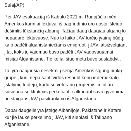
Sulaj/AP)
Per JAV evakuaciją iš Kabulo 2021 m. Rugpjūčio mėn.
Amerikos kariniai lėktuvai iš pagrindinio oro uosto išleido
dešimtis tūkstančių afganų. Tačiau daug daugiau afganų to
nepadarė lėktuvuose. Nuo to laiko JAV turėjo įvairių būdų,
kaip padėti afganistaniečiams emigruoti į JAV, atsižvelgiant
į tai, koks jų vaidmuo buvo padėti JAV vadovaujamai
misijai Afganistane. Tie keliai šiuo metu buvo sustabdyti.
Tai yra naujausia nesėkmių serija Amerikos sąjungininkų
grupei, kuri, nepaisant tvirtos respublikonų ir demokratų
įstatymų leidėjų, kartu su veteranų grupėmis, ir toliau
susiduria su kliūtimis perkeliant ir atkuriant savo gyvenimą
po staigaus JAV pasitraukimo iš Afganistano.
Dabar daugelis yra įstrigę Albanijoje, Pakistane ir Katare,
kur jie laukė perkėlimo į JAV, kiti slepiasi iš Talibano
Afganistane.