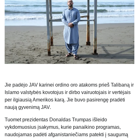
Jie padėjo JAV karinei ordino oro atakoms prieš Talibaną ir
Islamo valstybės kovotojus ir dirbo vairuotojais ir vertėjais
per ilgiausią Amerikos karą. Jie buvo pasirengę pradėti
naują gyvenimą JAV.
Tuomet prezidentas Donaldas Trumpas išleido
vykdomuosius įsakymus, kurie panaikino programas,
naudojamas padėti afganistaniečiams patekti į saugumą