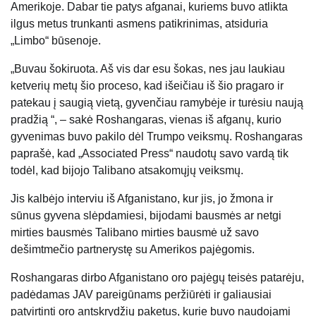
Amerikoje. Dabar tie patys afganai, kuriems buvo atlikta
ilgus metus trunkanti asmens patikrinimas, atsiduria
„Limbo“ būsenoje.
„Buvau šokiruota. Aš vis dar esu šokas, nes jau laukiau
ketverių metų šio proceso, kad išeičiau iš šio pragaro ir
patekau į saugią vietą, gyvenčiau ramybėje ir turėsiu naują
pradžią “, – sakė Roshangaras, vienas iš afganų, kurio
gyvenimas buvo pakilo dėl Trumpo veiksmų. Roshangaras
paprašė, kad „Associated Press“ naudotų savo vardą tik
todėl, kad bijojo Talibano atsakomųjų veiksmų.
Jis kalbėjo interviu iš Afganistano, kur jis, jo žmona ir
sūnus gyvena slėpdamiesi, bijodami bausmės ar netgi
mirties bausmės Talibano mirties bausmė už savo
dešimtmečio partnerystę su Amerikos pajėgomis.
Roshangaras dirbo Afganistano oro pajėgų teisės patarėju,
padėdamas JAV pareigūnams peržiūrėti ir galiausiai
patvirtinti oro antskrydžių paketus, kurie buvo naudojami