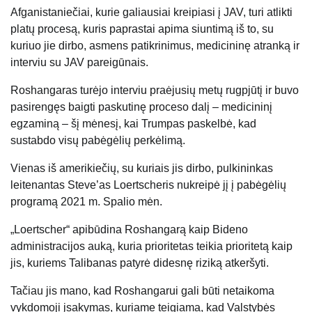
Afganistaniečiai, kurie galiausiai kreipiasi į JAV, turi atlikti
platų procesą, kuris paprastai apima siuntimą iš to, su
kuriuo jie dirbo, asmens patikrinimus, medicininę atranką ir
interviu su JAV pareigūnais.
Roshangaras turėjo interviu praėjusių metų rugpjūtį ir buvo
pasirengęs baigti paskutinę proceso dalį – medicininį
egzaminą – šį mėnesį, kai Trumpas paskelbė, kad
sustabdo visų pabėgėlių perkėlimą.
Vienas iš amerikiečių, su kuriais jis dirbo, pulkininkas
leitenantas Steve’as Loertscheris nukreipė jį į pabėgėlių
programą 2021 m. Spalio mėn.
„Loertscher“ apibūdina Roshangarą kaip Bideno
administracijos auką, kuria prioritetas teikia prioritetą kaip
jis, kuriems Talibanas patyrė didesnę riziką atkeršyti.
Tačiau jis mano, kad Roshangarui gali būti netaikoma
vykdomoji įsakymas, kuriame teigiama, kad Valstybės