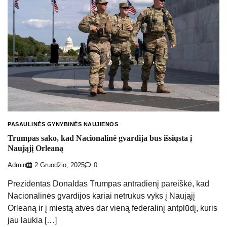
PASAULINĖS GYNYBINĖS NAUJIENOS
Trumpas sako, kad Nacionalinė gvardija bus išsiųsta į
Naująjį Orleaną
Admin
2 Gruodžio, 2025
0
Prezidentas Donaldas Trumpas antradienį pareiškė, kad
Nacionalinės gvardijos kariai netrukus vyks į Naująjį
Orleaną ir į miestą atves dar vieną federalinį antplūdį, kuris
jau laukia […]