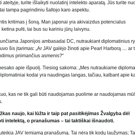
teityje, turite išlaikyti nuolatinį intelekto aparatą. Jūs turite nu
 tai tampa pagrindiniu šaltojo karo aspektu.
tis kritimas į šoną. Man japonai yra akivaizdus potencialus
e ketina pulti, tai bus su kariniu jūrų laivynu.
i siunčiama Japonijos ambasadai DC, nutraukiant diplomatinius ry
buvo šis įtarimas: „Ar JAV galėjo žinoti apie Pearl Harborą … ar t
endimus priimančius asmenis?“
 nesako apie išpuolį. Tiesiog sakoma: „Mes nutraukiame diploma
diplomatiniai kodai yra naudingas langas, tačiau, kalbant apie k
kažkuo, kas ne tik gali būti naudojamas puolime ar naudojamas mū
s.
kas naujo, kai lūžta ir taip pat
pasitikėjimas
Žvalgyba dėl
i intelektą, o pranašumas – tai taktiškai išnaudoti.
i suteikia JAV lemiamą pranašumą. Tai nėra tik kodų laužymas; Tai