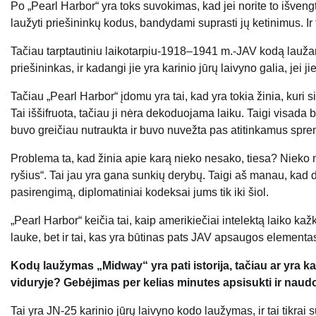
Po „Pearl Harbor“ yra toks suvokimas, kad jei norite to išvengti a
laužyti priešininkų kodus, bandydami suprasti jų ketinimus. Ir
Tačiau tarptautiniu laikotarpiu-1918–1941 m.-JAV kodą laužan
priešininkas, ir kadangi jie yra karinio jūrų laivyno galia, jei ji
Tačiau „Pearl Harbor“ įdomu yra tai, kad yra tokia žinia, kur
Tai iššifruota, tačiau ji nėra dekoduojama laiku. Taigi visada 
buvo greičiau nutraukta ir buvo nuvežta pas atitinkamus spr
Problema ta, kad žinia apie karą nieko nesako, tiesa? Nieko
ryšius“. Tai jau yra gana sunkių derybų. Taigi aš manau, kad 
pasirengimą, diplomatiniai kodeksai jums tik iki šiol.
„Pearl Harbor“ keičia tai, kaip amerikiečiai intelektą laiko 
lauke, bet ir tai, kas yra būtinas pats JAV apsaugos elementa
Kodų laužymas „Midway“ yra pati istorija, tačiau ar yra kaž
viduryje? Gebėjimas per kelias minutes apsisukti ir naudot
Tai yra JN-25 karinio jūrų laivyno kodo laužymas, ir tai tikra