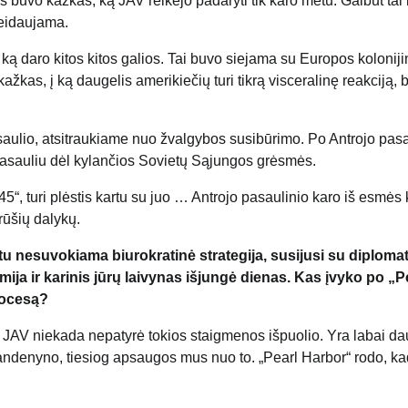
s buvo kažkas, ką JAV reikėjo padaryti tik karo metu. Galbūt tai
geidaujama.
i, ką daro kitos kitos galios. Tai buvo siejama su Europos kolonij
ažkas, į ką daugelis amerikiečių turi tikrą visceralinę reakciją, 
asaulio, atsitraukiame nuo žvalgybos susibūrimo. Po Antrojo pasa
pasauliu dėl kylančios Sovietų Sąjungos grėsmės.
5“, turi plėstis kartu su juo … Antrojo pasaulinio karo iš esmės 
rūšių dalykų.
otu nesuvokiama biurokratinė strategija, susijusi su diplomat
ija ir karinis jūrų laivynas išjungė dienas. Kas įvyko po „P
rocesą?
r. JAV niekada nepatyrė tokios staigmenos išpuolio. Yra labai d
andenyno, tiesiog apsaugos mus nuo to. „Pearl Harbor“ rodo, kad