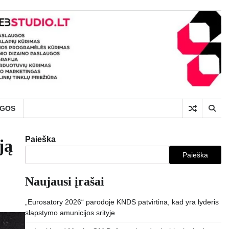
UGOS
Paieška
ją
Paieška
Naujausi įrašai
„Eurosatory 2026“ parodoje KNDS patvirtina, kad yra lyderis
slapstymo amunicijos srityje