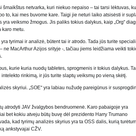
 šmaikštus netvarka, kuri niekuo nepaiso – tai tarsi lėktuvas, kur
 po to, kai mes buvome kare. Taigi jie neturi laiko atsisėsti ir sup
Jis yra veiksmo žmogus. Jis paliks tokius dalykus, kaip „Org“ di
a karo metu.
ra tyrimai ir analizė, būtent tai ir atrodo. Tada jūs turite special
 – ne MacArthur Azijos srityje -, tačiau jiems leidžiama veikti tok
s.
tipus, kurie kuria nuodų tabletes, sprogmenis ir tokius dalykus. Tai
 intelekto rinkimą, ir jūs turite slaptų veiksmų po vieną skėtį.
 analizės skyriui. „SOE“ yra labiau nužudę pareigūnus ir susprogdi
urėtų atrodyti JAV žvalgybos bendruomenė. Karo pabaigoje yra
iai bet kokiu atveju būtų buvę dėl prezidento Harry Trumano
da, kad tyrimų analizės skyrius yra ta OSS dalis, kurią turėtu
aką ankstyvajai CŽV.