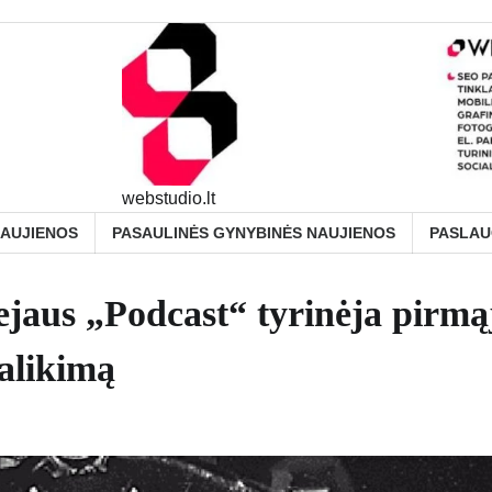
webstudio.lt
NAUJIENOS
PASAULINĖS GYNYBINĖS NAUJIENOS
PASLA
ejaus „Podcast“ tyrinėja pirmą
alikimą