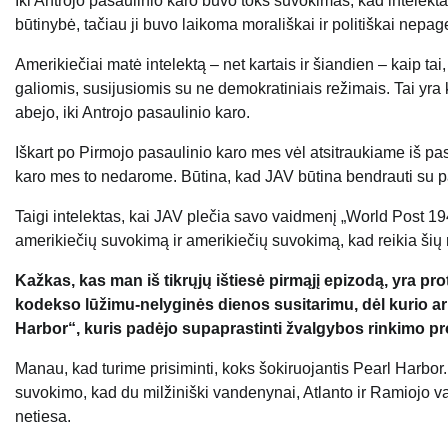
Iki Antrojo pasaulinio karo buvo toks suvokimas, kad intelekta
būtinybė, tačiau ji buvo laikoma morališkai ir politiškai nepa
Amerikiečiai matė intelektą – net kartais ir šiandien – kaip ta
galiomis, susijusiomis su ne demokratiniais režimais. Tai yra k
abejo, iki Antrojo pasaulinio karo.
Iškart po Pirmojo pasaulinio karo mes vėl atsitraukiame iš p
karo mes to nedarome. Būtina, kad JAV būtina bendrauti su 
Taigi intelektas, kai JAV plečia savo vaidmenį „World Post 194
amerikiečių suvokimą ir amerikiečių suvokimą, kad reikia šių 
Kažkas, kas man iš tikrųjų ištiesė pirmąjį epizodą, yra pr
kodekso lūžimu-nelyginės dienos susitarimu, dėl kurio arm
Harbor“, kuris padėjo supaprastinti žvalgybos rinkimo p
Manau, kad turime prisiminti, koks šokiruojantis Pearl Harbo
suvokimo, kad du milžiniški vandenynai, Atlanto ir Ramiojo v
netiesa.