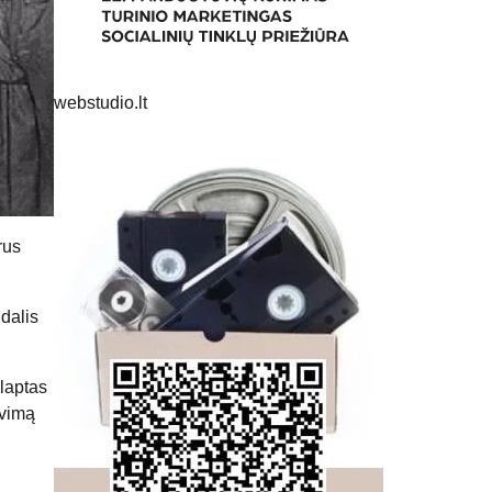
webstudio.lt
rus
dalis
Slaptas
avimą