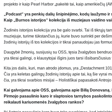
projekto ir kaip Pearl Harbor „pakeitė tai, kaip amerikiečių (
„Podcast“ yra penkių dalių šnipinėjimo, kodų laužymo ir s
Kaip „Burnos istorijos“ kolekcija iš muziejaus vaidino va
Žodinės istorijos kolekcija yra be galo svarbi. Tai iš tikrųjų
muziejuje, turime tūkstančius jų, kurie buvo surinkti per deši
žodinių istorijų iš tos kolekcijos ir tikrai panaudojau jas formu
Daugybė žmonių, susijusių su OSS, tęsia žvalgybos bendruomenės
yra tikrai galingi, o klausytojai išgirs juos tarsi išsibarsčiusius 
Kita jos dalis, kuri, man atrodo įdomus, yra „Destachment 101“ 
Čia yra keletas galingų žodinių istorijų apie tai, ką šie vyrai
čia, yra tikrai svarbios misijai – Holistiškai papasakoti Antrojo
Kai galvojama apie OSS, galvojama apie Billą Donovaną. B
Pirmojo pasaulinio karo ir slaptosios tarnybos paskolinto
reikalauti kariuomenės žvalgybos rankos?