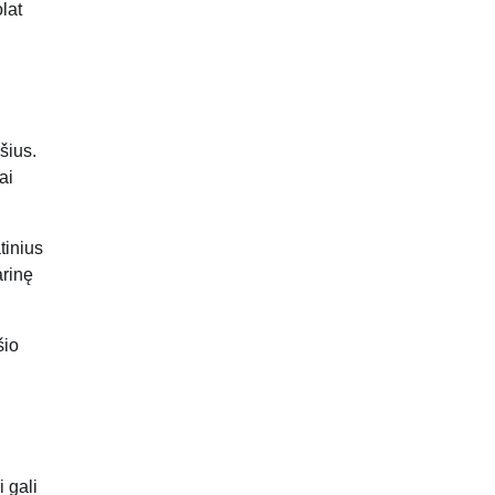
olat
šius.
ai
tinius
arinę
šio
 gali