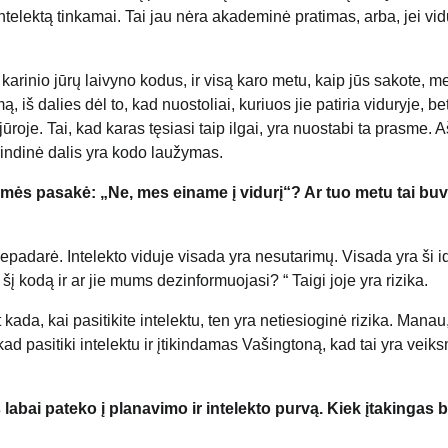
ntelektą tinkamai. Tai jau nėra akademinė pratimas, arba, jei vid
arinio jūrų laivyno kodus, ir visą karo metu, kaip jūs sakote, m
 dalies dėl to, kad nuostoliai, kuriuos jie patiria viduryje, bet
roje. Tai, kad karas tęsiasi taip ilgai, yra nuostabi ta prasme. A
indinė dalis yra kodo laužymas.
 esmės pasakė: „Ne, mes einame į vidurį“? Ar tuo metu tai bu
epadarė. Intelekto viduje visada yra nesutarimų. Visada yra ši i
 kodą ir ar jie mums dezinformuojasi? “ Taigi joje yra rizika.
kada, kai pasitikite intelektu, ten yra netiesioginė rizika. Manau
 kad pasitiki intelektu ir įtikindamas Vašingtoną, kad tai yra veik
labai pateko į planavimo ir intelekto purvą. Kiek įtakingas 
?