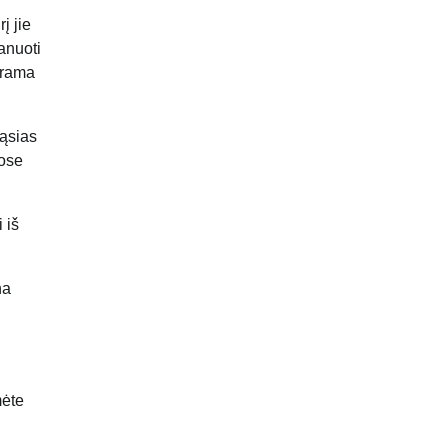
į jie
lanuoti
agrama
iąsias
iose
 iš
na
mėte