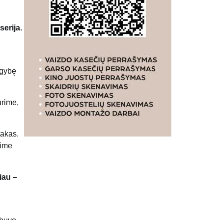
erija.
ugybę
urime,
takas.
rime
iau –