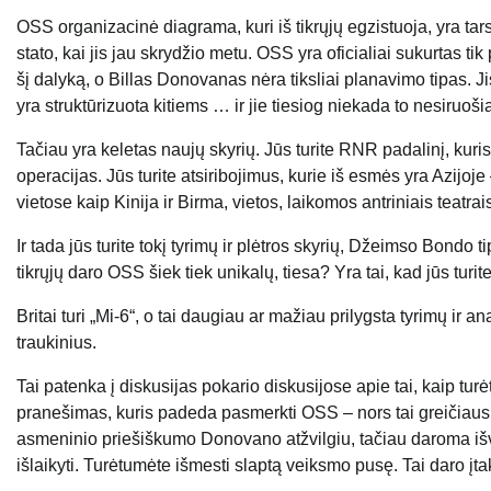
OSS organizacinė diagrama, kuri iš tikrųjų egzistuoja, yra tarsi
stato, kai jis jau skrydžio metu. OSS yra oficialiai sukurtas tik
šį dalyką, o Billas Donovanas nėra tiksliai planavimo tipas. 
yra struktūrizuota kitiems … ir jie tiesiog niekada to nesiruoši
Tačiau yra keletas naujų skyrių. Jūs turite RNR padalinį, kuris y
operacijas. Jūs turite atsiribojimus, kurie iš esmės yra Azijoje
vietose kaip Kinija ir Birma, vietos, laikomos antriniais teatrai
Ir tada jūs turite tokį tyrimų ir plėtros skyrių, Džeimso Bondo 
tikrųjų daro OSS šiek tiek unikalų, tiesa? Yra tai, kad jūs turite
Britai turi „Mi-6“, o tai daugiau ar mažiau prilygsta tyrimų ir
traukinius.
Tai patenka į diskusijas pokario diskusijose apie tai, kaip t
pranešimas, kuris padeda pasmerkti OSS – nors tai greičiaus
asmeninio priešiškumo Donovano atžvilgiu, tačiau daroma išva
išlaikyti. Turėtumėte išmesti slaptą veiksmo pusę. Tai daro įt