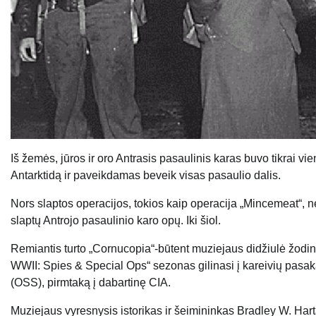
Iš žemės, jūros ir oro Antrasis pasaulinis karas buvo tikrai v
Antarktidą ir paveikdamas beveik visas pasaulio dalis.
Nors slaptos operacijos, tokios kaip operacija „Mincemeat“, n
slaptų Antrojo pasaulinio karo opų. Iki šiol.
Remiantis turto „Cornucopia“-būtent muziejaus didžiulė žodinės
WWII: Spies & Special Ops“ sezonas gilinasi į kareivių pasaka
(OSS), pirmtaką į dabartinę CIA.
Muziejaus vyresnysis istorikas ir šeimininkas Bradley W. Hart