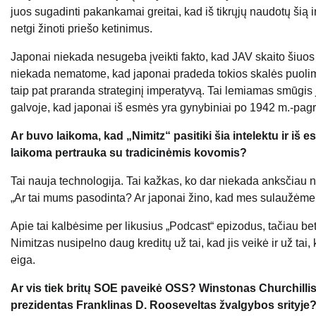
juos sugadinti pakankamai greitai, kad iš tikrųjų naudotų šią i
netgi žinoti priešo ketinimus.
Japonai niekada nesugeba įveikti fakto, kad JAV skaito šiuos k
niekada nematome, kad japonai pradeda tokios skalės puolimą, iš
taip pat praranda strateginį imperatyvą. Tai lemiamas smūgis jū
galvoje, kad japonai iš esmės yra gynybiniai po 1942 m.-pagr
Ar buvo laikoma, kad „Nimitz“ pasitiki šia intelektu ir iš
laikoma pertrauka su tradicinėmis kovomis?
Tai nauja technologija. Tai kažkas, ko dar niekada anksčiau n
„Ar tai mums pasodinta? Ar japonai žino, kad mes sulaužėme šį
Apie tai kalbėsime per likusius „Podcast“ epizodus, tačiau bet 
Nimitzas nusipelno daug kreditų už tai, kad jis veikė ir už tai,
eiga.
Ar vis tiek britų SOE paveikė OSS? Winstonas Churchillis 
prezidentas Franklinas D. Rooseveltas žvalgybos srityje