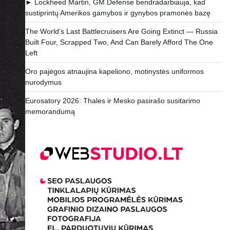
► Lockheed Martin, GM Defense bendradarbiauja, kad
sustiprintų Amerikos gamybos ir gynybos pramonės bazę
The World’s Last Battlecruisers Are Going Extinct — Russia
Built Four, Scrapped Two, And Can Barely Afford The One
Left
Oro pajėgos atnaujina kapeliono, motinystės uniformos
nurodymus
Eurosatory 2026: Thales ir Mesko pasirašo susitarimo
memorandumą