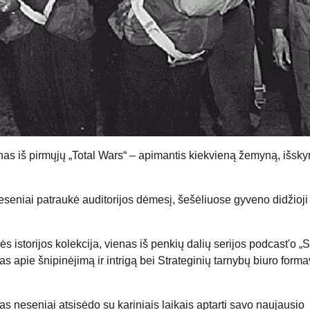
ienas iš pirmųjų „Total Wars“ – apimantis kiekvieną žemyną, išsky
eseniai patraukė auditorijos dėmesį, šešėliuose gyveno didžioji 
 istorijos kolekcija, vienas iš penkių dalių serijos podcast'o „
s apie šnipinėjimą ir intrigą bei Strateginių tarnybų biuro form
as neseniai atsisėdo su kariniais laikais aptarti savo naujausio