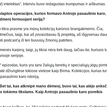
AW) intelektas“. Interviu buvo redaguotas trumpumas ir aiškumas.
laptos operacijos, kurios formavo Antrojo pasaulinio karo, s
idmenį formuojant seriją?
 tam tikra prasme yra mūsų kolekcijų karūnos brangakmenis. Čia,
mtmečius, taigi, kai aš įsivaizdavau šį projektą, aš išgyvenau da
oti podcast'ą iš ten buvusių žmonių patirties.
 karjerą, taigi, jų tikrai nėra tiek daug, tačiau tie, kuriuos t
visoje serijoje.
epizodas, kuris yra tarsi žaliųjų beretių ir specialiųjų jėgų pirm
 matė džiunglėse tokiose vietose kaip Birma. Kolekcijos, kurias tu
 pasaulinio karo istoriją.
et tai, kas atkreipė mano dėmesį, buvo tai, kas atėjo anksč
s tokiems tikslams. Kaip Antrojo pasaulinio karo poreikis