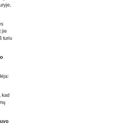
uryje,
es
 jie
š turiu
vo
dėja:
, kad
smų
buvo