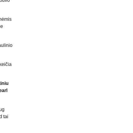
 buvo
inėmis
be
ulinio
keičia
iniu
earl
aug
 tai