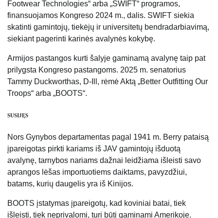
Footwear Technologies“ arba „SWIFT“ programos,
finansuojamos Kongreso 2024 m., dalis. SWIFT siekia
skatinti gamintojų, tiekėjų ir universitetų bendradarbiavimą,
siekiant pagerinti karinės avalynės kokybę.
Armijos pastangos kurti šalyje gaminamą avalynę taip pat
prilygsta Kongreso pastangoms. 2025 m. senatorius
Tammy Duckworthas, D-Ill, rėmė Aktą „Better Outfitting Our
Troops“ arba „BOOTS“.
SUSIJĘS
Nors Gynybos departamentas pagal 1941 m. Berry pataisą
įpareigotas pirkti kariams iš JAV gamintojų išduotą
avalynę, tarnybos nariams dažnai leidžiama išleisti savo
aprangos lėšas importuotiems daiktams, pavyzdžiui,
batams, kurių daugelis yra iš Kinijos.
BOOTS įstatymas įpareigotų, kad koviniai batai, tiek
išleisti, tiek neprivalomi, turi būti gaminami Amerikoje.