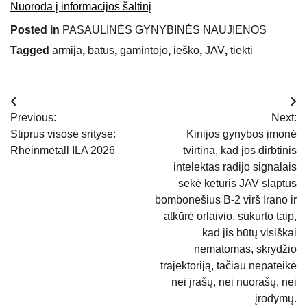
Nuoroda į informacijos šaltinį
Posted in
PASAULINĖS GYNYBINĖS NAUJIENOS
Tagged
armija
,
batus
,
gamintojo
,
ieško
,
JAV
,
tiekti
Navigacija
Previous:
Next:
tarp
Stiprus visose srityse:
Kinijos gynybos įmonė
Rheinmetall ILA 2026
tvirtina, kad jos dirbtinis
įrašų
intelektas radijo signalais
sekė keturis JAV slaptus
bombonešius B-2 virš Irano ir
atkūrė orlaivio, sukurto taip,
kad jis būtų visiškai
nematomas, skrydžio
trajektoriją, tačiau nepateikė
nei įrašų, nei nuorašų, nei
įrodymų.