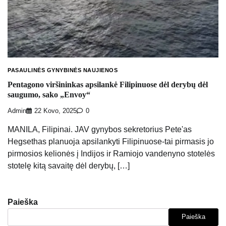
PASAULINĖS GYNYBINĖS NAUJIENOS
Pentagono viršininkas apsilankė Filipinuose dėl derybų dėl
saugumo, sako „Envoy“
Admin
22 Kovo, 2025
0
MANILA, Filipinai. JAV gynybos sekretorius Pete'as
Hegsethas planuoja apsilankyti Filipinuose-tai pirmasis jo
pirmosios kelionės į Indijos ir Ramiojo vandenyno stotelės
stotelę kitą savaitę dėl derybų, […]
Paieška
Paieška