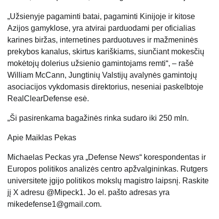
„Užsienyje pagaminti batai, pagaminti Kinijoje ir kitose
Azijos gamyklose, yra atvirai parduodami per oficialias
karines biržas, internetines parduotuves ir mažmeninės
prekybos kanalus, skirtus kariškiams, siunčiant mokesčių
mokėtojų dolerius užsienio gamintojams remti“, – rašė
William McCann, Jungtinių Valstijų avalynės gamintojų
asociacijos vykdomasis direktorius, neseniai paskelbtoje
RealClearDefense esė.
„Ši pasirenkama bagažinės rinka sudaro iki 250 mln.
Apie
Maiklas Pekas
Michaelas Peckas yra „Defense News“ korespondentas ir
Europos politikos analizės centro apžvalgininkas. Rutgers
universitete įgijo politikos mokslų magistro laipsnį. Raskite
jį X adresu @Mipeck1. Jo el. pašto adresas yra
mikedefense1@gmail.com.