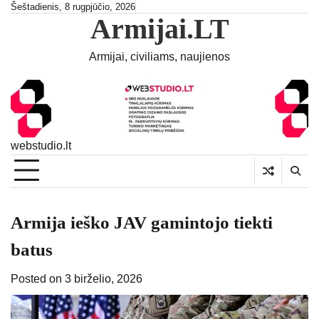
Skip
Šeštadienis, 8 rugpjūčio, 2026
Armijai.LT
to
content
Armijai, civiliams, naujienos
webstudio.lt
Armija ieško JAV gamintojo tiekti
batus
Posted on
3 birželio, 2026