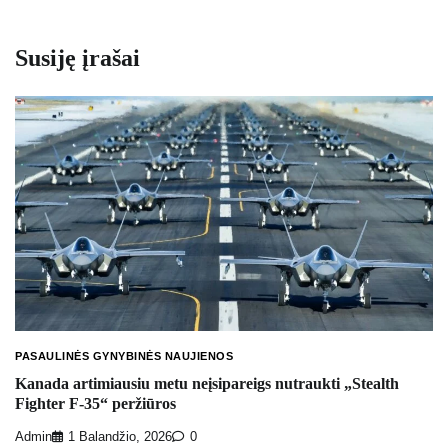
Susiję įrašai
PASAULINĖS GYNYBINĖS NAUJIENOS
Kanada artimiausiu metu neįsipareigs nutraukti „Stealth
Fighter F-35“ peržiūros
Admin
1 Balandžio, 2026
0