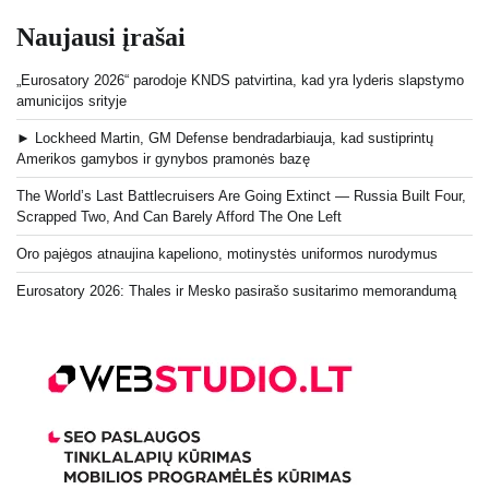
Naujausi įrašai
„Eurosatory 2026“ parodoje KNDS patvirtina, kad yra lyderis slapstymo
amunicijos srityje
► Lockheed Martin, GM Defense bendradarbiauja, kad sustiprintų
Amerikos gamybos ir gynybos pramonės bazę
The World’s Last Battlecruisers Are Going Extinct — Russia Built Four,
Scrapped Two, And Can Barely Afford The One Left
Oro pajėgos atnaujina kapeliono, motinystės uniformos nurodymus
Eurosatory 2026: Thales ir Mesko pasirašo susitarimo memorandumą