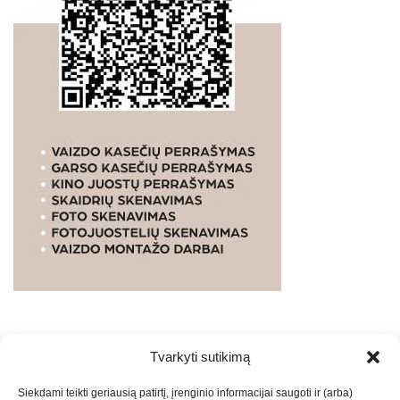
Tvarkyti sutikimą
WEBSTUDIO.LT
© SKAITMENINIO MARKETINGO
Siekdami teikti geriausią patirtį, įrenginio informacijai saugoti ir (arba)
PASLAUGOS. SEO tekstų rašymas, turinio kūrimas,