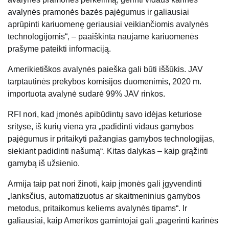
avalynės pramonės bazės pajėgumus ir galiausiai
aprūpinti kariuomenę geriausiai veikiančiomis avalynės
technologijomis“, – paaiškinta naujame kariuomenės
prašyme pateikti informaciją.
Amerikietiškos avalynės paieška gali būti iššūkis. JAV
tarptautinės prekybos komisijos duomenimis, 2020 m.
importuota avalynė sudarė 99% JAV rinkos.
RFI nori, kad įmonės apibūdintų savo idėjas keturiose
srityse, iš kurių viena yra „padidinti vidaus gamybos
pajėgumus ir pritaikyti pažangias gamybos technologijas,
siekiant padidinti našumą“. Kitas dalykas – kaip grąžinti
gamybą iš užsienio.
Armija taip pat nori žinoti, kaip įmonės gali įgyvendinti
„lanksčius, automatizuotus ar skaitmeninius gamybos
metodus, pritaikomus keliems avalynės tipams“. Ir
galiausiai, kaip Amerikos gamintojai gali „pagerinti karinės