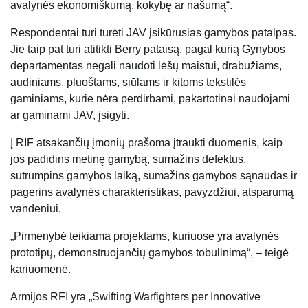
avalynės ekonomiškumą, kokybę ar našumą“.
Respondentai turi turėti JAV įsikūrusias gamybos patalpas.
Jie taip pat turi atitikti Berry pataisą, pagal kurią Gynybos
departamentas negali naudoti lėšų maistui, drabužiams,
audiniams, pluoštams, siūlams ir kitoms tekstilės
gaminiams, kurie nėra perdirbami, pakartotinai naudojami
ar gaminami JAV, įsigyti.
Į RIF atsakančių įmonių prašoma įtraukti duomenis, kaip
jos padidins metinę gamybą, sumažins defektus,
sutrumpins gamybos laiką, sumažins gamybos sąnaudas ir
pagerins avalynės charakteristikas, pavyzdžiui, atsparumą
vandeniui.
„Pirmenybė teikiama projektams, kuriuose yra avalynės
prototipų, demonstruojančių gamybos tobulinimą“, – teigė
kariuomenė.
Armijos RFI yra „Swifting Warfighters per Innovative