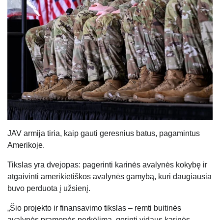
JAV armija tiria, kaip gauti geresnius batus, pagamintus
Amerikoje.
Tikslas yra dvejopas: pagerinti karinės avalynės kokybę ir
atgaivinti amerikietiškos avalynės gamybą, kuri daugiausia
buvo perduota į užsienį.
„Šio projekto ir finansavimo tikslas – remti buitinės
avalynės pramonės perkėlimą, gerinti vidaus karinės