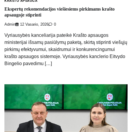
KRAŠTO APSAUGA
Ekspertų rekomendacijos viešiesiems pirkimams krašto
apsaugoje stiprinti
Admin
12 Vasario, 2026
0
Vyriausybės kanceliarija pateikė Krašto apsaugos
ministerijai išsamų pasiūlymų paketą, skirtą stiprinti viešųjų
pirkimų efektyvumui, skaidrumui ir konkurencingumui
krašto apsaugos sistemoje. Vyriausybės kanclerio Eitvydo
Bingelio pavedimu […]