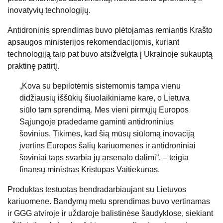
inovatyvių technologijų.
Antidroninis sprendimas buvo plėtojamas remiantis Krašto
apsaugos ministerijos rekomendacijomis, kuriant
technologiją taip pat buvo atsižvelgta į Ukrainoje sukauptą
praktinę patirtį.
„Kova su bepilotėmis sistemomis tampa vienu
didžiausių iššūkių šiuolaikiniame kare, o Lietuva
siūlo tam sprendimą. Mes vieni pirmųjų Europos
Sąjungoje pradedame gaminti antidroninius
šovinius. Tikimės, kad šią mūsų siūlomą inovaciją
įvertins Europos šalių kariuomenės ir antidroniniai
šoviniai taps svarbia jų arsenalo dalimi“, – teigia
finansų ministras Kristupas Vaitiekūnas.
Produktas testuotas bendradarbiaujant su Lietuvos
kariuomene. Bandymų metu sprendimas buvo vertinamas
ir GGG atviroje ir uždaroje balistinėse šaudyklose, siekiant