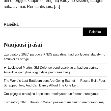
bei energijos kaupimo įrenginių valdymo sistemų saugos
reikalavimai. Remiantis jais, […]
Paieška
Paieška
Naujausi įrašai
„Eurosatory 2026“ parodoje KNDS patvirtina, kad yra lyderis slapstymo
amunicijos srityje
► Lockheed Martin, GM Defense bendradarbiauja, kad sustiprintų
Amerikos gamybos ir gynybos pramonės bazę
The World’s Last Battlecruisers Are Going Extinct — Russia Built Four,
Scrapped Two, And Can Barely Afford The One Left
Oro pajėgos atnaujina kapeliono, motinystės uniformos nurodymus
Eurosatory 2026: Thales ir Mesko pasirašo susitarimo memorandumą