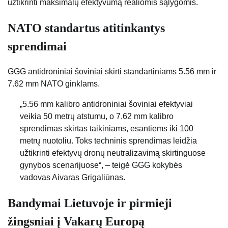
užtikrinti maksimalų efektyvumą realiomis sąlygomis.
NATO standartus atitinkantys
sprendimai
GGG antidroniniai šoviniai skirti standartiniams 5.56 mm ir
7.62 mm NATO ginklams.
„5.56 mm kalibro antidroniniai šoviniai efektyviai
veikia 50 metrų atstumu, o 7.62 mm kalibro
sprendimas skirtas taikiniams, esantiems iki 100
metrų nuotoliu. Toks techninis sprendimas leidžia
užtikrinti efektyvų dronų neutralizavimą skirtinguose
gynybos scenarijuose“, – teigė GGG kokybės
vadovas Aivaras Grigaliūnas.
Bandymai Lietuvoje ir pirmieji
žingsniai į Vakarų Europą