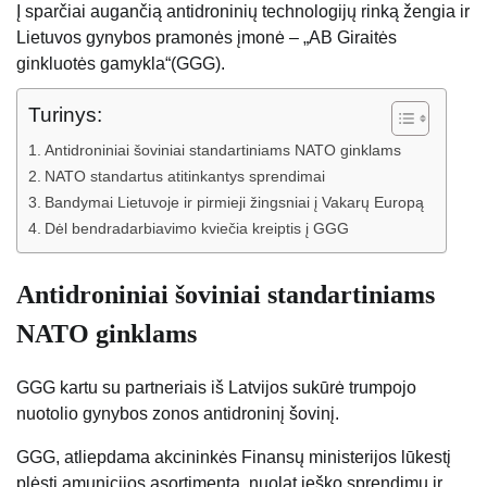
Į sparčiai augančią antidroninių technologijų rinką žengia ir
Lietuvos gynybos pramonės įmonė – „AB Giraitės
ginkluotės gamykla“(GGG).
Turinys:
Antidroniniai šoviniai standartiniams NATO ginklams
NATO standartus atitinkantys sprendimai
Bandymai Lietuvoje ir pirmieji žingsniai į Vakarų Europą
Dėl bendradarbiavimo kviečia kreiptis į GGG
Antidroniniai šoviniai standartiniams
NATO ginklams
GGG kartu su partneriais iš Latvijos sukūrė trumpojo
nuotolio gynybos zonos antidroninį šovinį.
GGG, atliepdama akcininkės Finansų ministerijos lūkestį
plėsti amunicijos asortimentą, nuolat ieško sprendimų ir