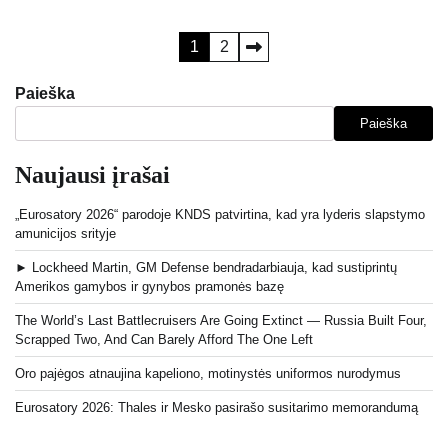
Įrašų
1
2
puslapiavimas
Paieška
Paieška
Naujausi įrašai
„Eurosatory 2026“ parodoje KNDS patvirtina, kad yra lyderis slapstymo
amunicijos srityje
► Lockheed Martin, GM Defense bendradarbiauja, kad sustiprintų
Amerikos gamybos ir gynybos pramonės bazę
The World’s Last Battlecruisers Are Going Extinct — Russia Built Four,
Scrapped Two, And Can Barely Afford The One Left
Oro pajėgos atnaujina kapeliono, motinystės uniformos nurodymus
Eurosatory 2026: Thales ir Mesko pasirašo susitarimo memorandumą