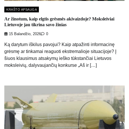
KRAŠTO APSAUGA
Ar žinotum, kaip elgtis grėsmės akivaizdoje? Moksleiviai
Lietuvoje jau tikrina savo žinias
15 Balandžio, 2026
0
Ką darytum iškilus pavojui? Kaip atpažinti informacinę
grėsmę ar tinkamai reaguoti ekstremalioje situacijoje? Į
šiuos klausimus atsakymų ieško tūkstančiai Lietuvos
moksleivių, dalyvaujančių konkurse „Aš ir […]