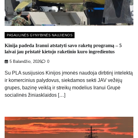
PASAULINĖS GYNYBINĖS NAUJIENOS
Kinija padeda Iranui atstatyti savo raketų programą – 5
laivai jau pristatė kietojo raketinio kuro ingredientus
5 Balandžio, 2026
0
Su PLA susijusios Kinijos įmonės naudoja dirbtinį intelektą
ir komercinius palydovus, siekdamos sekti JAV vežėjų
grupes, bazinę veiklą ir streikų modelius Iranui Grupė
socialinės žiniasklaidos […]