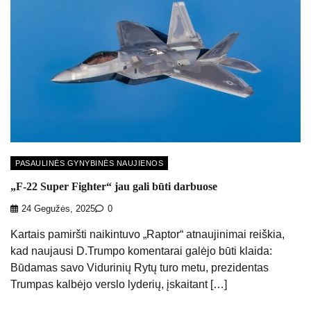
PASAULINĖS GYNYBINĖS NAUJIENOS
„F-22 Super Fighter“ jau gali būti darbuose
24 Gegužės, 2025
0
Kartais pamiršti naikintuvo „Raptor“ atnaujinimai reiškia,
kad naujausi D.Trumpo komentarai galėjo būti klaida:
Būdamas savo Vidurinių Rytų turo metu, prezidentas
Trumpas kalbėjo verslo lyderių, įskaitant […]