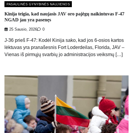
PASAULINĖS GYNYBINĖS NAUJIENOS
Kinija teigia, kad naujasis JAV oro pajėgų naikintuvas F-47
NGAD jau yra pasenęs
25 Sausio, 2026
0
J-36 prieš F-47: Kodėl Kinija sako, kad jos 6-osios kartos
lėktuvas yra pranašesnis Fort Loderdeilas, Florida, JAV –
Vienas iš pirmųjų svarbių jo administracijos veiksmų […]