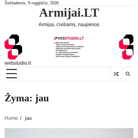
Skip
Šeštadienis, 8 rugpjūčio, 2026
Armijai.LT
to
content
Armijai, civiliams, naujienos
webstudio.lt
Žyma:
jau
Home
jau