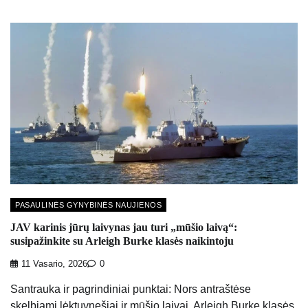
PASAULINĖS GYNYBINĖS NAUJIENOS
JAV karinis jūrų laivynas jau turi „mūšio laivą“:
susipažinkite su Arleigh Burke klasės naikintoju
11 Vasario, 2026
0
Santrauka ir pagrindiniai punktai: Nors antraštėse
skelbiami lėktuvnešiai ir mūšio laivai, Arleigh Burke klasės