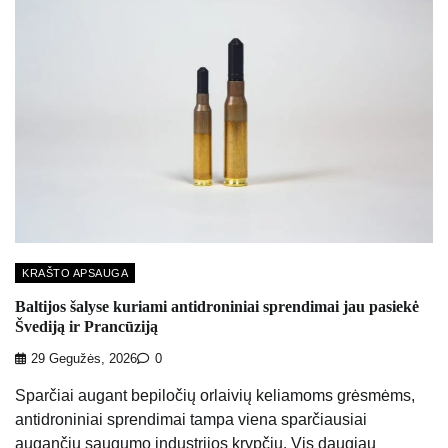
KRAŠTO APSAUGA
Baltijos šalyse kuriami antidroniniai sprendimai jau pasiekė
Švediją ir Prancūziją
29 Gegužės, 2026
0
Sparčiai augant bepiločių orlaivių keliamoms grėsmėms,
antidroniniai sprendimai tampa viena sparčiausiai
augančių saugumo industrijos krypčių. Vis daugiau