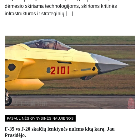
dėmesio skiriama technologijoms, skirtoms kritinės
infrastruktūros ir strateginių […]
PASAULINĖS GYNYBINĖS NAUJIENOS
F-35 vs J-20 skaičių lenktynės nulems kitą karą. Jau
Prasidėjo.