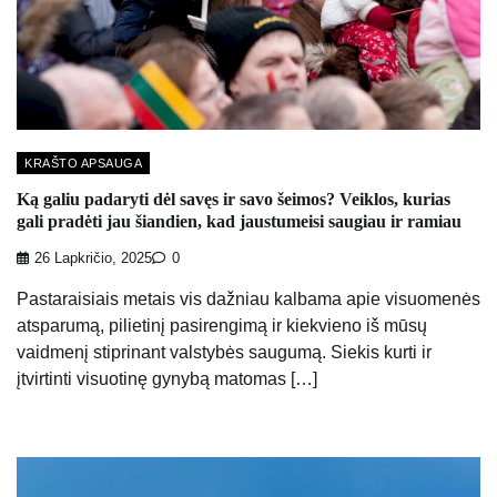
KRAŠTO APSAUGA
Ką galiu padaryti dėl savęs ir savo šeimos? Veiklos, kurias
gali pradėti jau šiandien, kad jaustumeisi saugiau ir ramiau
26 Lapkričio, 2025
0
Pastaraisiais metais vis dažniau kalbama apie visuomenės
atsparumą, pilietinį pasirengimą ir kiekvieno iš mūsų
vaidmenį stiprinant valstybės saugumą. Siekis kurti ir
įtvirtinti visuotinę gynybą matomas […]