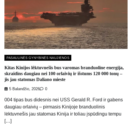
PASAULINĖS GYNYBINĖS NAUJIENOS
Kitas Kinijos lėktuvnešis bus varomas branduoline energija,
skraidins daugiau nei 100 orlaivių ir išstums 120 000 tonų –
jis jau statomas Daliano mieste
5 Balandžio, 2026
0
004 tipas bus didesnis nei USS Gerald R. Ford ir gabens
daugiau orlaivių – pirmasis Kinijoje branduolinis
lėktuvnešis jau statomas Kinija ir toliau įspūdingu tempu
[…]