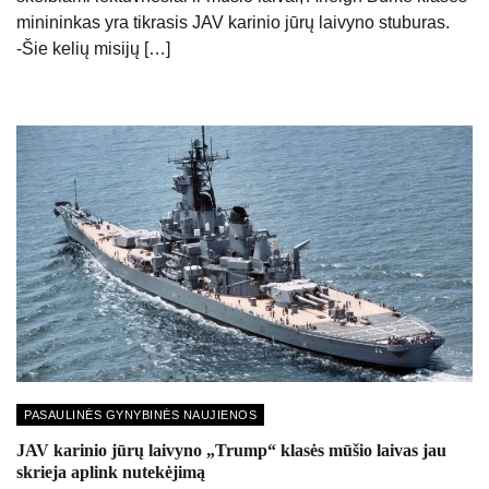
minininkas yra tikrasis JAV karinio jūrų laivyno stuburas.
-Šie kelių misijų […]
PASAULINĖS GYNYBINĖS NAUJIENOS
JAV karinio jūrų laivyno „Trump“ klasės mūšio laivas jau
skrieja aplink nutekėjimą