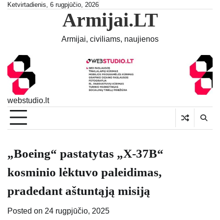
Skip
Ketvirtadienis, 6 rugpjūčio, 2026
Armijai.LT
to
content
Armijai, civiliams, naujienos
webstudio.lt
„Boeing“ pastatytas „X-37B“
kosminio lėktuvo paleidimas,
pradedant aštuntąją misiją
Posted on
24 rugpjūčio, 2025