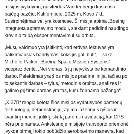
misijos įvykdymo, nusileidus Vandenbergo kosmoso
pajėgų bazėje, Kalifornijoje, 2025 m. Kovo 7 d.,
Susirpinėjimas vėl yra kosmose. Ši misija apima „Boeing“
integruotą aptarnavimo modulį, siekiant padidinti naudingo
krovinio talpą eksperimentavimui su orbita.
„Mūsų vaidmuo yra įsitikinti, kad erdvės lėktuvas yra
patikimiausias bandymas, koks jis gali būti“, – sakė
Michelle Parker, „Boeing Space Mission Systems“
viceprezidentė. „Nei vienas iš jų neįvyksta be komandinio
darbo. Paleidimas yra šios misijos pradinė linija, tačiau po
to sekantis darbas – tylus, metodinis orbitos, analizės ir
galimo grįžimo darbas yra tas, kur uždirbama pažanga“.
„X-37B“ rengia keletą šios misijos vyriausybės partnerių
technologijų demonstracijų, apima lazerinius ryšius ir
kvantinį inercinį jutiklį, skirtą paremti navigaciją, kai GPS
nėra prieinamas. Ankstesnėje misijoje transporto priemonė
įvykdė pirmąjį tokio pobūdžio aerobravimo manevrą, kad