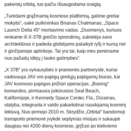
pakeistų orbitą, tuo pačiu išsaugodama sraigtą.
„Turėdami grąžinamą kosmoso platformą, galime greitai
mokytis“,-sakė pulkininkas Brianas Chatmanas, „Space
Launch Delta 45“ montavimo vadas. „Duomenys, kuriuos
renkame iš X-37B greičio sprendimų, sukietėja savo
architektūras ir padeda globėjams palaikyti ryšį ir kursą net
ir ginčijamoje aplinkoje. Tai yra tai, kaip mes pereiname
nuo pažadų idėjų į lauko galimybes“.
„X 37B“ yra vyriausybės ir pramonės partnerystė, kuriai
vadovauja JAV oro pajėgų greitųjų pajėgumų biuras, kai
JAV kosmoso pajėgos prižiūri operacijas. „Boeing“
komandos, pirmiausia įsikūrusios Seal Beach,
Kalifornijoje, ir Kennedy Space Center, Fla., Dizainas,
statyba, integruota ir valdo pakartotinai naudojamą kosminį
lėktuvą. Nuo pirmojo 2010 m. Skrydžio „Orbital“ bandomoji
transporto priemonė įvykdė septynias misijas ir sukaupė
daugiau nei 4200 dienų kosmose, grįžusi po kiekvieno