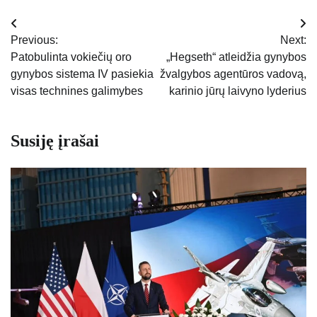
Navigacija
Previous:
Next:
tarp
Patobulinta vokiečių oro
„Hegseth“ atleidžia gynybos
gynybos sistema IV pasiekia
žvalgybos agentūros vadovą,
įrašų
visas technines galimybes
karinio jūrų laivyno lyderius
Susiję įrašai