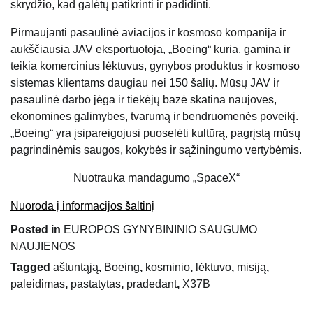
skrydžio, kad galėtų patikrinti ir padidinti.
Pirmaujanti pasaulinė aviacijos ir kosmoso kompanija ir
aukščiausia JAV eksportuotoja, „Boeing“ kuria, gamina ir
teikia komercinius lėktuvus, gynybos produktus ir kosmoso
sistemas klientams daugiau nei 150 šalių. Mūsų JAV ir
pasaulinė darbo jėga ir tiekėjų bazė skatina naujoves,
ekonomines galimybes, tvarumą ir bendruomenės poveikį.
„Boeing“ yra įsipareigojusi puoselėti kultūrą, pagrįstą mūsų
pagrindinėmis saugos, kokybės ir sąžiningumo vertybėmis.
Nuotrauka mandagumo „SpaceX“
Nuoroda į informacijos šaltinį
Posted in
EUROPOS GYNYBININIO SAUGUMO
NAUJIENOS
Tagged
aštuntąją
,
Boeing
,
kosminio
,
lėktuvo
,
misiją
,
paleidimas
,
pastatytas
,
pradedant
,
X37B