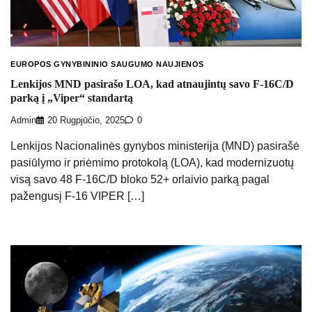
EUROPOS GYNYBININIO SAUGUMO NAUJIENOS
Lenkijos MND pasirašo LOA, kad atnaujintų savo F-16C/D
parką į „Viper“ standartą
Admin
20 Rugpjūčio, 2025
0
Lenkijos Nacionalinės gynybos ministerija (MND) pasirašė
pasiūlymo ir priėmimo protokolą (LOA), kad modernizuotų
visą savo 48 F-16C/D bloko 52+ orlaivio parką pagal
pažengusį F-16 VIPER […]