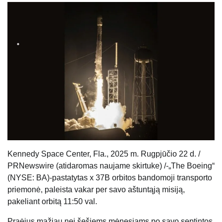
Kennedy Space Center, Fla., 2025 m. Rugpjūčio 22 d. /
PRNewswire (atidaromas naujame skirtuke) /-„The Boeing“
(NYSE: BA)-pastatytas x 37B orbitos bandomoji transporto
priemonė, paleista vakar per savo aštuntąją misiją,
pakeliant orbitą 11:50 val.
Praėjus mažiau nei šešiems mėnesiams po savo septintos