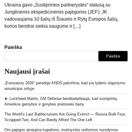
Ukraina gavo „Sustiprintos partnerystės“ statusą su
Jungtinėmis ekspedicinėmis pajėgomis (JEF): JK
vadovaujama 10 šalių iš Šiaurės ir Rytų Europos šalių,
kurios bendrai siekia saugumo ir […]
Paieška
Paieška
Naujausi įrašai
„Eurosatory 2026“ parodoje KNDS patvirtina, kad yra lyderis slapstymo
amunicijos srityje
► Lockheed Martin, GM Defense bendradarbiauja, kad sustiprintų
Amerikos gamybos ir gynybos pramonės bazę
The World’s Last Battlecruisers Are Going Extinct — Russia Built Four,
Scrapped Two, And Can Barely Afford The One Left
Oro pajėgos atnaujina kapeliono, motinystės uniformos nurodymus