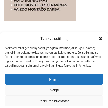
Tvarkyti sutikimą
WEBSTUDIO.LT
© SKAITMENINIO MARKETINGO
Siekdami teikti geriausią patirtį, įrenginio informacijai saugoti ir (arba)
PASLAUGOS. SEO tekstų rašymas, turinio kūrimas,
pasiekti naudojame tokias technologijas kaip slapukus. Jei sutiksime su
straipsnių rašymas ir talpinimas į mūsų valdomas
šiomis technologijomis, galėsime apdoroti duomenis, tokius kaip naršymo
svetaines.2026
Armijai.LT
Theme: Express News By
Adore
elgsena arba unikalūs ID šioje svetainėje. Nesutikimas arba sutikimo
atšaukimas gali neigiamai paveikti tam tikras funkcijas ir funkcijas.
Themes
.
Priimti
Draugai: -
Marketingo agentūra
-
Teisinės
konsultacijos
-
Skaidrių skenavimas
-
Klaipedos miesto
Neigti
naujienos
-
Miesto naujienos
-
Saulius Narbutas
-
Įvaizdžio
kūrimas
-
Veidoskaita
-
Teniso treniruotės
- Pranešimai spaudai
Peržiūrėti nuostatas
-
Kauno naujienos
-
Regionų naujienos
-
Palangos naujienos