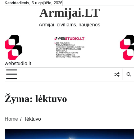
Skip
Ketvirtadienis, 6 rugpjūčio, 2026
Armijai.LT
to
content
Armijai, civiliams, naujienos
webstudio.lt
Žyma:
lėktuvo
Home
lėktuvo