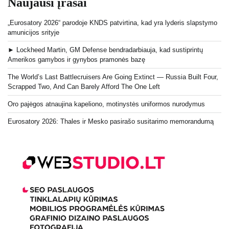
Naujausi įrašai
„Eurosatory 2026“ parodoje KNDS patvirtina, kad yra lyderis slapstymo
amunicijos srityje
► Lockheed Martin, GM Defense bendradarbiauja, kad sustiprintų
Amerikos gamybos ir gynybos pramonės bazę
The World’s Last Battlecruisers Are Going Extinct — Russia Built Four,
Scrapped Two, And Can Barely Afford The One Left
Oro pajėgos atnaujina kapeliono, motinystės uniformos nurodymus
Eurosatory 2026: Thales ir Mesko pasirašo susitarimo memorandumą