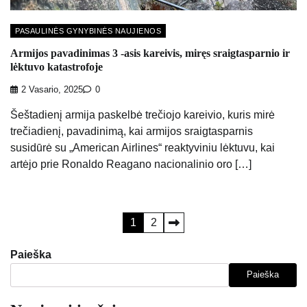
PASAULINĖS GYNYBINĖS NAUJIENOS
Armijos pavadinimas 3 -asis kareivis, miręs sraigtasparnio ir
lėktuvo katastrofoje
2 Vasario, 2025
0
Šeštadienį armija paskelbė trečiojo kareivio, kuris mirė
trečiadienį, pavadinimą, kai armijos sraigtasparnis
susidūrė su „American Airlines“ reaktyviniu lėktuvu, kai
artėjo prie Ronaldo Reagano nacionalinio oro […]
Įrašų
1
2
puslapiavimas
Paieška
Paieška