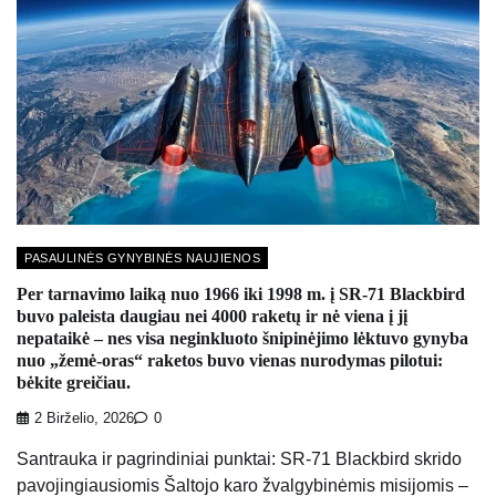
PASAULINĖS GYNYBINĖS NAUJIENOS
Per tarnavimo laiką nuo 1966 iki 1998 m. į SR-71 Blackbird
buvo paleista daugiau nei 4000 raketų ir nė viena į jį
nepataikė – nes visa neginkluoto šnipinėjimo lėktuvo gynyba
nuo „žemė-oras“ raketos buvo vienas nurodymas pilotui:
bėkite greičiau.
2 Birželio, 2026
0
Santrauka ir pagrindiniai punktai: SR-71 Blackbird skrido
pavojingiausiomis Šaltojo karo žvalgybinėmis misijomis –