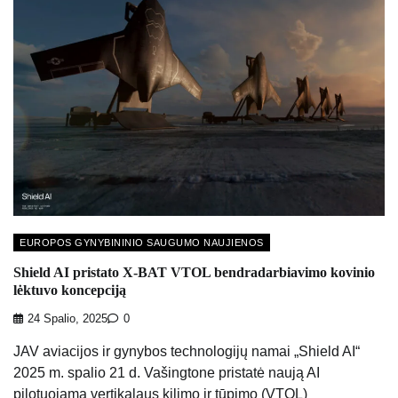
EUROPOS GYNYBININIO SAUGUMO NAUJIENOS
Shield AI pristato X-BAT VTOL bendradarbiavimo kovinio
lėktuvo koncepciją
24 Spalio, 2025
0
JAV aviacijos ir gynybos technologijų namai „Shield AI“
2025 m. spalio 21 d. Vašingtone pristatė naują AI
pilotuojamą vertikalaus kilimo ir tūpimo (VTOL)