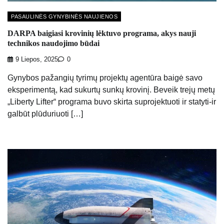
PASAULINĖS GYNYBINĖS NAUJIENOS
DARPA baigiasi krovinių lėktuvo programa, akys nauji
technikos naudojimo būdai
9 Liepos, 2025
0
Gynybos pažangių tyrimų projektų agentūra baigė savo
eksperimentą, kad sukurtų sunkų krovinį. Beveik trejų metų
„Liberty Lifter“ programa buvo skirta suprojektuoti ir statyti-ir
galbūt plūduriuoti […]