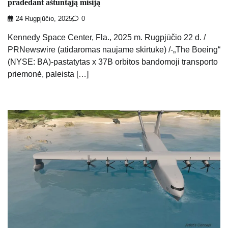
pradedant aštuntąją misiją
24 Rugpjūčio, 2025
0
Kennedy Space Center, Fla., 2025 m. Rugpjūčio 22 d. /
PRNewswire (atidaromas naujame skirtuke) /-„The Boeing“
(NYSE: BA)-pastatytas x 37B orbitos bandomoji transporto
priemonė, paleista […]