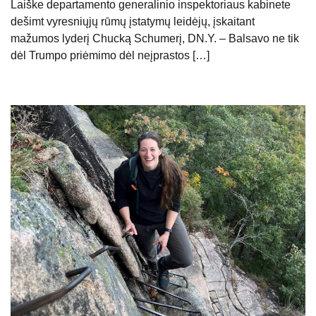
Laiške departamento generalinio inspektoriaus kabinete
dešimt vyresniųjų rūmų įstatymų leidėjų, įskaitant
mažumos lyderį Chucką Schumerį, DN.Y. – Balsavo ne tik
dėl Trumpo priėmimo dėl neįprastos […]