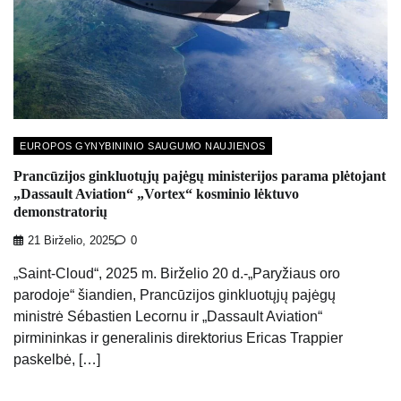
EUROPOS GYNYBININIO SAUGUMO NAUJIENOS
Prancūzijos ginkluotųjų pajėgų ministerijos parama plėtojant
„Dassault Aviation“ „Vortex“ kosminio lėktuvo
demonstratorių
21 Birželio, 2025
0
„Saint-Cloud“, 2025 m. Birželio 20 d.-„Paryžiaus oro
parodoje“ šiandien, Prancūzijos ginkluotųjų pajėgų
ministrė Sébastien Lecornu ir „Dassault Aviation“
pirmininkas ir generalinis direktorius Ericas Trappier
paskelbė, […]