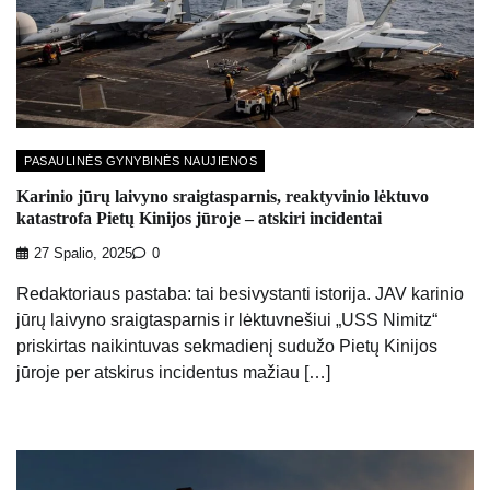
PASAULINĖS GYNYBINĖS NAUJIENOS
Karinio jūrų laivyno sraigtasparnis, reaktyvinio lėktuvo
katastrofa Pietų Kinijos jūroje – atskiri incidentai
27 Spalio, 2025
0
Redaktoriaus pastaba: tai besivystanti istorija. JAV karinio
jūrų laivyno sraigtasparnis ir lėktuvnešiui „USS Nimitz“
priskirtas naikintuvas sekmadienį sudužo Pietų Kinijos
jūroje per atskirus incidentus mažiau […]