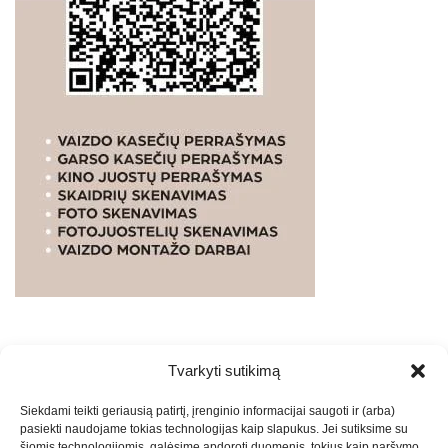
Tvarkyti sutikimą
WEBSTUDIO.LT
© SKAITMENINIO MARKETINGO
Siekdami teikti geriausią patirtį, įrenginio informacijai saugoti ir (arba)
PASLAUGOS. SEO tekstų rašymas, turinio kūrimas,
pasiekti naudojame tokias technologijas kaip slapukus. Jei sutiksime su
straipsnių rašymas ir talpinimas į mūsų valdomas
šiomis technologijomis, galėsime apdoroti duomenis, tokius kaip naršymo