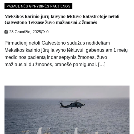
PASAULINĖS GYNYBINĖS NAUJIENOS
Meksikos karinio jūrų laivyno lėktuvo katastrofoje netoli
Galvestono Teksase žuvo mažiausiai 2 žmonės
23 Gruodžio, 2025
0
Pirmadienį netoli Galvestono sudužus nedideliam
Meksikos karinio jūrų laivyno lėktuvui, gabenusiam 1 metų
medicinos pacientą ir dar septynis žmones, žuvo
mažiausiai du žmonės, pranešė pareigūnai. […]