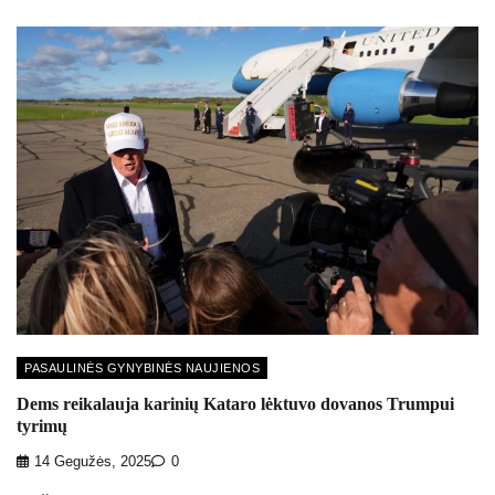
PASAULINĖS GYNYBINĖS NAUJIENOS
Dems reikalauja karinių Kataro lėktuvo dovanos Trumpui
tyrimų
14 Gegužės, 2025
0