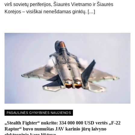
virš sovietų periferijos, Šiaurės Vietnamo ir Šiaurės
Korėjos – visiškai nenešdamas ginklų. […]
PASAULINĖS GYNYBINĖS NAUJIENOS
„Stealth Fighter“ nukrito: 334 000 000 USD vertės „F-22
Raptor“ buvo numuštas JAV karinio jūrų laivyno
elektroninio karo lėktuvo