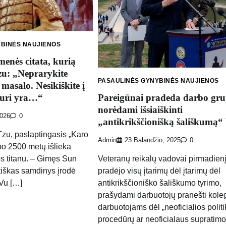
YBINĖS NAUJIENOS
enės citata, kurią
zu: „Neprarykite
PASAULINĖS GYNYBINĖS NAUJIENOS
 masalo. Nesikiškite į
kuri yra…“
Pareigūnai pradeda darbo gru
norėdami išsiaiškinti
2026
0
„antikrikščionišką šališkumą“
zu, paslaptingasis „Karo
Admin
23 Balandžio, 2025
0
po 2500 metų išlieka
os titanu. – Gimęs Sun
Veteranų reikalų vadovai pirmadien
atiškas samdinys įrodė
pradėjo visų įtarimų dėl įtarimų dėl
Vu […]
antikrikščioniško šališkumo tyrimo,
prašydami darbuotojų pranešti kol
darbuotojams dėl „neoficialios politi
procedūrų ar neoficialaus supratimo