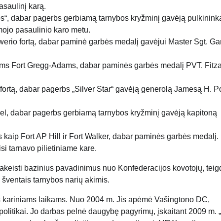
asaulinį karą.
os“, dabar pagerbs gerbiamą tarnybos kryžminį gavėją pulkinink
rmojo pasaulinio karo metu.
erio fortą, dabar paminė garbės medalį gavėjui Master Sgt. Gar
Adams Fort Gregg-Adams, dabar paminės garbės medalį PVT. Fitz
fortą, dabar pagerbs „Silver Star“ gavėją generolą Jamesą H. P
el, dabar pagerbs gerbiamą tarnybos kryžminį gavėją kapitoną
s kaip Fort AP Hill ir Fort Walker, dabar paminės garbės medalį.
si tarnavo pilietiniame kare.
akeisti bazinius pavadinimus nuo Konfederacijos kovotojų, tei
 šventais tarnybos narių akimis.
us kariniams laikams. Nuo 2004 m. Jis apėmė Vašingtono DC,
olitikai. Jo darbas pelnė daugybę pagyrimų, įskaitant 2009 m. 