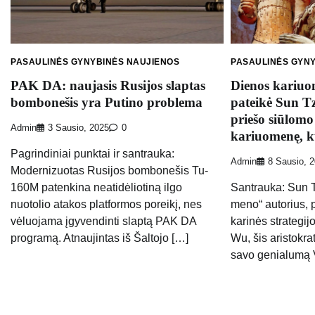
PASAULINĖS GYNYBINĖS NAUJIENOS
PASAULINĖS GYN
PAK DA: naujasis Rusijos slaptas
Dienos kariuom
bombonešis yra Putino problema
pateikė Sun T
priešo siūlomo
Admin
3 Sausio, 2025
0
kariuomenę, 
Pagrindiniai punktai ir santrauka:
Admin
8 Sausio, 
Modernizuotas Rusijos bombonešis Tu-
160M ​​patenkina neatidėliotiną ilgo
Santrauka: Sun T
nuotolio atakos platformos poreikį, nes
meno“ autorius, 
vėluojama įgyvendinti slaptą PAK DA
karinės strategij
programą. Atnaujintas iš Šaltojo […]
Wu, šis aristokr
savo genialumą 