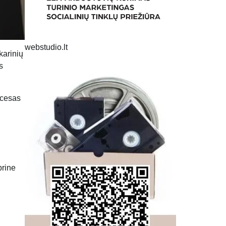
webstudio.lt
karinių
s
ocesas
brine