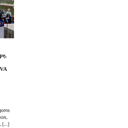
pę,
 VA
į
egoms
kos,
, […]