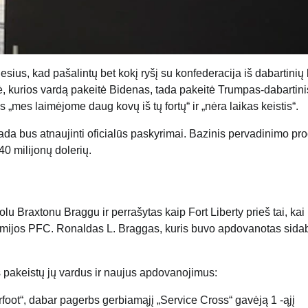
sius, kad pašalintų bet kokį ryšį su konfederacija iš dabartinių 
ė, kurios vardą pakeitė Bidenas, tada pakeitė Trumpas-dabartini
 „mes laimėjome daug kovų iš tų fortų“ ir „nėra laikas keistis“.
da bus atnaujinti oficialūs paskyrimai. Bazinis pervadinimo pr
0 milijonų dolerių.
u Braxtonu Braggu ir perrašytas kaip Fort Liberty prieš tai, kai
mijos PFC. Ronaldas L. Braggas, kuris buvo apdovanotas sida
ės pakeistų jų vardus ir naujus apdovanojimus:
Barfoot“, dabar pagerbs gerbiamąjį „Service Cross“ gavėją 1 -ąjį