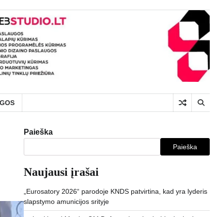
UGOS
Paieška
Paieška
Naujausi įrašai
„Eurosatory 2026“ parodoje KNDS patvirtina, kad yra lyderis
slapstymo amunicijos srityje