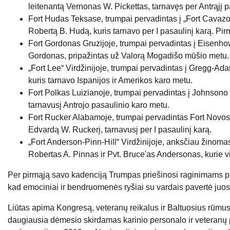
leitenantą Vernonas W. Pickettas, tarnavęs per Antrąjį p
Fort Hudas Teksase, trumpai pervadintas į „Fort Cavaz
Robertą B. Hudą, kuris tarnavo per I pasaulinį karą. Pi
Fort Gordonas Gruzijoje, trumpai pervadintas į Eisenhow
Gordonas, pripažintas už Valorą Mogadišo mūšio metu.
„Fort Lee“ Virdžinijoje, trumpai pervadintas į Gregg-
kuris tarnavo Ispanijos ir Amerikos karo metu.
Fort Polkas Luizianoje, trumpai pervadintas į Johnsono 
tarnavusį Antrojo pasaulinio karo metu.
Fort Rucker Alabamoje, trumpai pervadintas Fort Novos
Edvardą W. Ruckerį, tarnavusį per I pasaulinį karą.
„Fort Anderson-Pinn-Hill“ Virdžinijoje, anksčiau žinoma
Robertas A. Pinnas ir Pvt. Bruce'as Andersonas, kurie vi
Per pirmąją savo kadenciją Trumpas priešinosi raginimams p
kad emociniai ir bendruomenės ryšiai su vardais pavertė juos
Liūtas apima Kongresą, veteranų reikalus ir Baltuosius rūm
daugiausia dėmesio skirdamas karinio personalo ir veteranų p