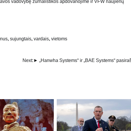
avos vadovybę žurnalistikos apdovanojime ir VFW naujienų
enus
,
sujungtais
,
vardais
,
vietoms
Next:
► „Hanwha Systems“ ir „BAE Systems“ pasira