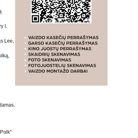
ą
y I.
as Lee,
olką,
gdamas,
„Polk“