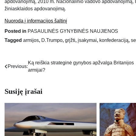
apdovanojimą, 2010 m. Nacionalinio vadovo apdovanojimą, I
žiniasklaidos apdovanojimą.
Nuoroda į informacijos šaltinį
Posted in
PASAULINĖS GYNYBINĖS NAUJIENOS
Tagged
armijos
,
D.Trumpo
,
grįžti
,
įsakymai
,
konfederaciją
,
s
Ką reiškia strateginė gynybos apžvalga Britanijos
Navigacija
Previous:
armijai?
tarp
įrašų
Susiję įrašai