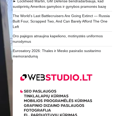
► Lockheed Martin, GM Defense bendradarbiauja, kad
sustiprintų Amerikos gamybos ir gynybos pramonės bazę
The World’s Last Battlecruisers Are Going Extinct — Russia
Built Four, Scrapped Two, And Can Barely Afford The One
Left
Oro pajėgos atnaujina kapeliono, motinystės uniformos
nurodymus
Eurosatory 2026: Thales ir Mesko pasirašo susitarimo
memorandumą