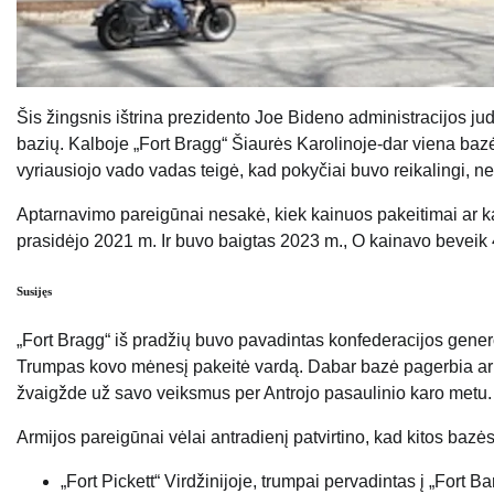
Šis žingsnis ištrina prezidento Joe Bideno administracijos jude
bazių. Kalboje „Fort Bragg“ Šiaurės Karolinoje-dar viena baz
vyriausiojo vado vadas teigė, kad pokyčiai buvo reikalingi, nes
Aptarnavimo pareigūnai nesakė, kiek kainuos pakeitimai ar ka
prasidėjo 2021 m. Ir buvo baigtas 2023 m., O kainavo beveik 4
Susijęs
„Fort Bragg“ iš pradžių buvo pavadintas konfederacijos generol
Trumpas kovo mėnesį pakeitė vardą. Dabar bazė pagerbia ar
žvaigžde už savo veiksmus per Antrojo pasaulinio karo metu.
Armijos pareigūnai vėlai antradienį patvirtino, kad kitos baz
„Fort Pickett“ Virdžinijoje, trumpai pervadintas į „Fort 