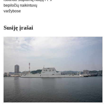
įrašų
bepiločių naikintuvų
varžybose
Susiję įrašai