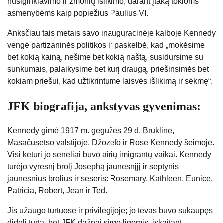
nusiginklavimo ir žmonių išlikimo, darant įtaką tokioms
asmenybėms kaip popiežius Paulius VI.
Anksčiau tais metais savo inauguracinėje kalboje Kennedy
vengė partizaninės politikos ir paskelbė, kad „mokėsime
bet kokią kainą, nešime bet kokią naštą, susidursime su
sunkumais, palaikysime bet kurį draugą, priešinsimės bet
kokiam priešui, kad užtikrintume laisvės išlikimą ir sėkmę“.
JFK biografija, ankstyvas gyvenimas:
Kennedy gimė 1917 m. gegužės 29 d. Brukline,
Masačusetso valstijoje, Džozefo ir Rose Kennedy šeimoje.
Visi keturi jo seneliai buvo airių imigrantų vaikai. Kennedy
turėjo vyresnį brolį Josephą jaunesnįjį ir septynis
jaunesnius brolius ir seseris: Rosemary, Kathleen, Eunice,
Patricia, Robert, Jean ir Ted.
Jis užaugo turtuose ir privilegijoje; jo tėvas buvo sukaupęs
didelį turtą, bet JFK dažnai sirgo ligomis, įskaitant