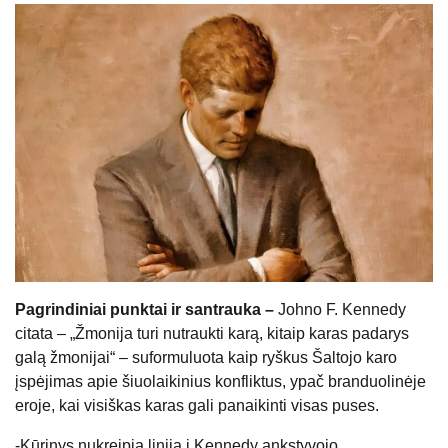
Pagrindiniai punktai ir santrauka –
Johno F. Kennedy
citata – „Žmonija turi nutraukti karą, kitaip karas padarys
galą žmonijai“ – suformuluota kaip ryškus Šaltojo karo
įspėjimas apie šiuolaikinius konfliktus, ypač branduolinėje
eroje, kai visiškas karas gali panaikinti visas puses.
-Kūrinys nukreipia liniją į Kennedy ankstyvojo