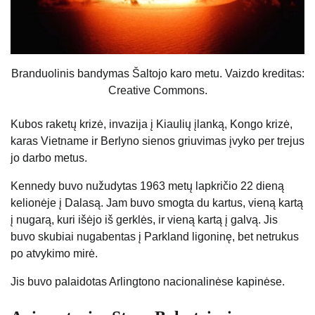
Branduolinis bandymas Šaltojo karo metu. Vaizdo kreditas:
Creative Commons.
Kubos raketų krizė, invazija į Kiaulių įlanką, Kongo krizė,
karas Vietname ir Berlyno sienos griuvimas įvyko per trejus
jo darbo metus.
Kennedy buvo nužudytas 1963 metų lapkričio 22 dieną
kelionėje į Dalasą. Jam buvo smogta du kartus, vieną kartą
į nugarą, kuri išėjo iš gerklės, ir vieną kartą į galvą. Jis
buvo skubiai nugabentas į Parkland ligoninę, bet netrukus
po atvykimo mirė.
Jis buvo palaidotas Arlingtono nacionalinėse kapinėse.