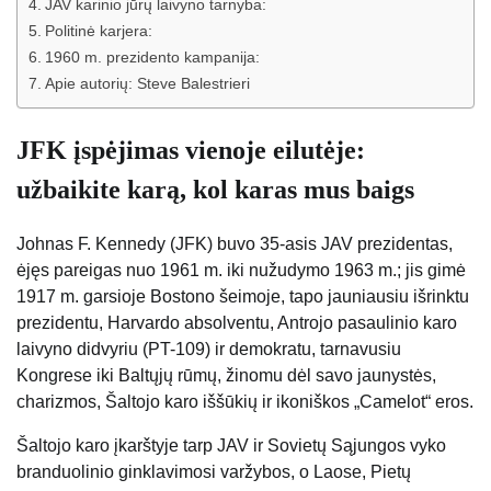
JAV karinio jūrų laivyno tarnyba:
Politinė karjera:
1960 m. prezidento kampanija:
Apie autorių: Steve Balestrieri
JFK įspėjimas vienoje eilutėje:
užbaikite karą, kol karas mus baigs
Johnas F. Kennedy (JFK) buvo 35-asis JAV prezidentas,
ėjęs pareigas nuo 1961 m. iki nužudymo 1963 m.; jis gimė
1917 m. garsioje Bostono šeimoje, tapo jauniausiu išrinktu
prezidentu, Harvardo absolventu, Antrojo pasaulinio karo
laivyno didvyriu (PT-109) ir demokratu, tarnavusiu
Kongrese iki Baltųjų rūmų, žinomu dėl savo jaunystės,
charizmos, Šaltojo karo iššūkių ir ikoniškos „Camelot“ eros.
Šaltojo karo įkarštyje tarp JAV ir Sovietų Sąjungos vyko
branduolinio ginklavimosi varžybos, o Laose, Pietų