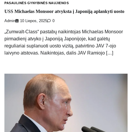
PASAULINĖS GYNYBINĖS NAUJIENOS
USS Michaelas Monsoor atvyksta į Japoniją aplankyti uosto
Admin
10 Liepos, 2025
0
„Zumwalt-Class“ pastabų naikintojas Michaelas Monsoor
pirmadienį atvyko į Japoniją Japonijoje, kad galėtų
reguliariai suplanuoti uosto vizitą, patvirtino JAV 7-ojo
laivyno atstovas. Naikintojas, dalis JAV Ramiojo […]