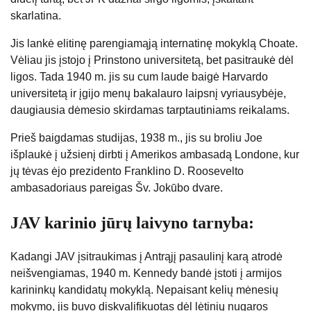
skarlatina.
Jis lankė elitinę parengiamąją internatinę mokyklą Choate.
Vėliau jis įstojo į Prinstono universitetą, bet pasitraukė dėl
ligos. Tada 1940 m. jis su cum laude baigė Harvardo
universitetą ir įgijo menų bakalauro laipsnį vyriausybėje,
daugiausia dėmesio skirdamas tarptautiniams reikalams.
Prieš baigdamas studijas, 1938 m., jis su broliu Joe
išplaukė į užsienį dirbti į Amerikos ambasadą Londone, kur
jų tėvas ėjo prezidento Franklino D. Roosevelto
ambasadoriaus pareigas Šv. Jokūbo dvare.
JAV karinio jūrų laivyno tarnyba:
Kadangi JAV įsitraukimas į Antrąjį pasaulinį karą atrodė
neišvengiamas, 1940 m. Kennedy bandė įstoti į armijos
karininkų kandidatų mokyklą. Nepaisant kelių mėnesių
mokymo, jis buvo diskvalifikuotas dėl lėtinių nugaros