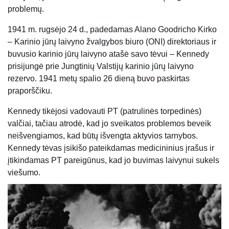
problemų.
1941 m. rugsėjo 24 d., padedamas Alano Goodricho Kirko
– Karinio jūrų laivyno žvalgybos biuro (ONI) direktoriaus ir
buvusio karinio jūrų laivyno atašė savo tėvui – Kennedy
prisijungė prie Jungtinių Valstijų karinio jūrų laivyno
rezervo. 1941 metų spalio 26 dieną buvo paskirtas
praporščiku.
Kennedy tikėjosi vadovauti PT (patrulinės torpedinės)
valčiai, tačiau atrodė, kad jo sveikatos problemos beveik
neišvengiamos, kad būtų išvengta aktyvios tarnybos.
Kennedy tėvas įsikišo pateikdamas medicininius įrašus ir
įtikindamas PT pareigūnus, kad jo buvimas laivynui sukels
viešumo.