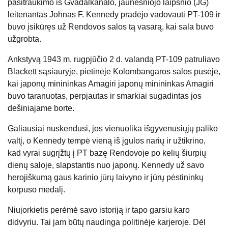
pasitraukimo iš Gvadalkanalo, jaunesniojo laipsnio (JG)
leitenantas Johnas F. Kennedy pradėjo vadovauti PT-109 ir
buvo įsikūręs už Rendovos salos tą vasarą, kai sala buvo
užgrobta.
Ankstyvą 1943 m. rugpjūčio 2 d. valandą PT-109 patruliavo
Blackett sąsiauryje, pietinėje Kolombangaros salos pusėje,
kai japonų minininkas Amagiri japonų minininkas Amagiri
buvo taranuotas, perpjautas ir smarkiai sugadintas jos
dešiniajame borte.
Galiausiai nuskendusi, jos vienuolika išgyvenusiųjų paliko
valtį, o Kennedy tempė vieną iš įgulos narių ir užtikrino,
kad vyrai sugrįžtų į PT bazę Rendovoje po kelių šiurpių
dienų saloje, slapstantis nuo japonų. Kennedy už savo
herojiškumą gaus karinio jūrų laivyno ir jūrų pėstininkų
korpuso medalį.
Niujorkietis perėmė savo istoriją ir tapo garsiu karo
didvyriu. Tai jam būtų naudinga politinėje karjeroje. Dėl