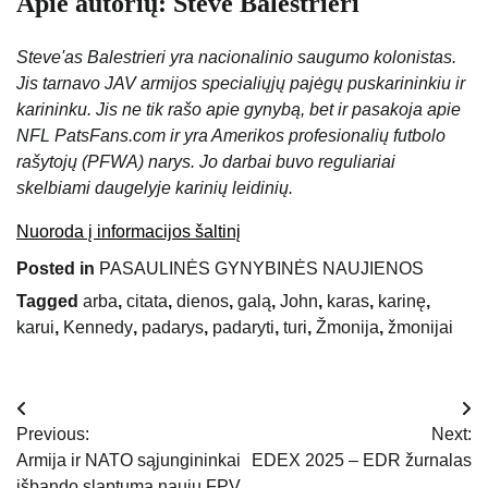
Apie autorių: Steve Balestrieri
Steve'as Balestrieri yra nacionalinio saugumo kolonistas.
Jis tarnavo JAV armijos specialiųjų pajėgų puskarininkiu ir
karininku. Jis ne tik rašo apie gynybą, bet ir pasakoja apie
NFL PatsFans.com ir yra Amerikos profesionalių futbolo
rašytojų (PFWA) narys. Jo darbai buvo reguliariai
skelbiami daugelyje karinių leidinių.
Nuoroda į informacijos šaltinį
Posted in
PASAULINĖS GYNYBINĖS NAUJIENOS
Tagged
arba
,
citata
,
dienos
,
galą
,
John
,
karas
,
karinę
,
karui
,
Kennedy
,
padarys
,
padaryti
,
turi
,
Žmonija
,
žmonijai
Navigacija
Previous:
Next:
tarp
Armija ir NATO sąjungininkai
EDEX 2025 – EDR žurnalas
išbando slaptumą naujų FPV