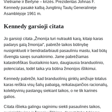
Vietname ir Berlyne – krizės. Prezidentas Johnas F.
Kennedy pasakė kalbą Jungtinių Tautų Generalinėje
Asamblėjoje 1961 m.
Kennedy garsioji citata
Jo garsioji citata „Žmonija turi nutraukti karą, kitaip karas
padarys galą žmonijai“, pabrėžė taikos būtinybę
nusiginkluoti ir bendradarbiauti pasauliniu mastu, kad būtų
išvengta savęs sunaikinimo. Jame pabrėžiamas
katastrofiškas šiuolaikinio karo, daugiausia branduolinio,
potencialas, todėl taika yra būtina žmonijos išlikimui.
Kennedy pabrėžė, kad branduolinių ginklų amžiuje totalus
karas reiškia visų šalių pabaigą, reikalaujančios racionalių,
kolektyvinių pastangų siekiant taikos, o ne tik karinės
galios.
Citata išlieka galingu raginimu siekti pasaulinės taikos,