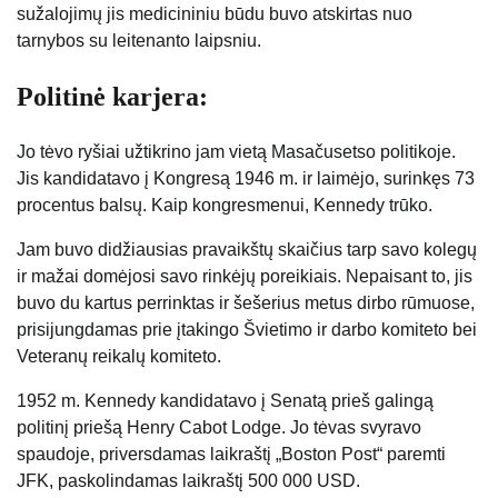
sužalojimų jis medicininiu būdu buvo atskirtas nuo
tarnybos su leitenanto laipsniu.
Politinė karjera:
Jo tėvo ryšiai užtikrino jam vietą Masačusetso politikoje.
Jis kandidatavo į Kongresą 1946 m. ​​ir laimėjo, surinkęs 73
procentus balsų. Kaip kongresmenui, Kennedy trūko.
Jam buvo didžiausias pravaikštų skaičius tarp savo kolegų
ir mažai domėjosi savo rinkėjų poreikiais. Nepaisant to, jis
buvo du kartus perrinktas ir šešerius metus dirbo rūmuose,
prisijungdamas prie įtakingo Švietimo ir darbo komiteto bei
Veteranų reikalų komiteto.
1952 m. Kennedy kandidatavo į Senatą prieš galingą
politinį priešą Henry Cabot Lodge. Jo tėvas svyravo
spaudoje, priversdamas laikraštį „Boston Post“ paremti
JFK, paskolindamas laikraštį 500 000 USD.