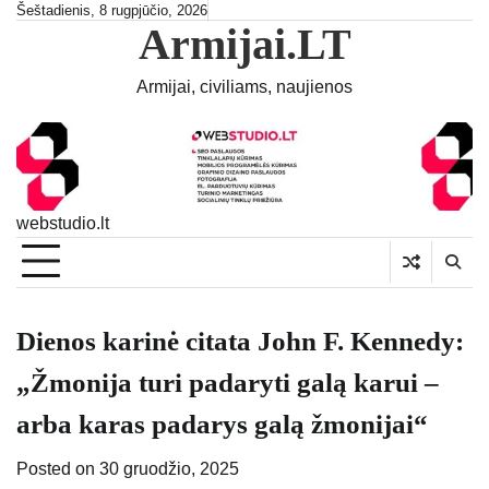
Skip
Šeštadienis, 8 rugpjūčio, 2026
Armijai.LT
to
content
Armijai, civiliams, naujienos
webstudio.lt
Dienos karinė citata John F. Kennedy:
„Žmonija turi padaryti galą karui –
arba karas padarys galą žmonijai“
Posted on
30 gruodžio, 2025