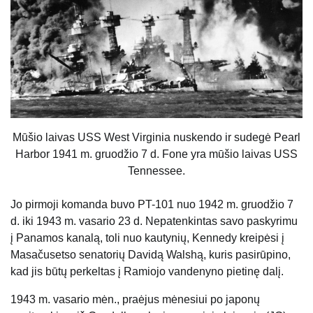
Mūšio laivas USS West Virginia nuskendo ir sudegė Pearl
Harbor 1941 m. gruodžio 7 d. Fone yra mūšio laivas USS
Tennessee.
Jo pirmoji komanda buvo PT-101 nuo 1942 m. gruodžio 7
d. iki 1943 m. vasario 23 d. Nepatenkintas savo paskyrimu
į Panamos kanalą, toli nuo kautynių, Kennedy kreipėsi į
Masačusetso senatorių Davidą Walshą, kuris pasirūpino,
kad jis būtų perkeltas į Ramiojo vandenyno pietinę dalį.
1943 m. vasario mėn., praėjus mėnesiui po japonų