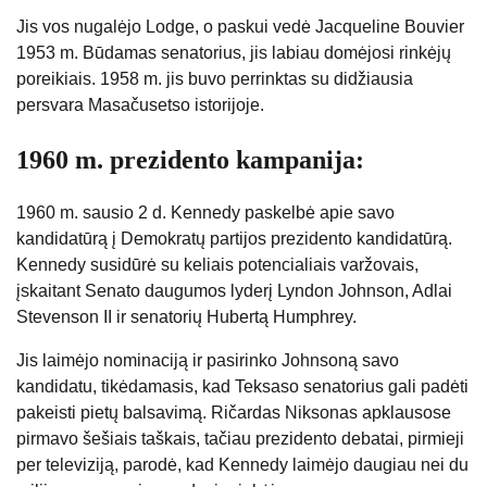
Jis vos nugalėjo Lodge, o paskui vedė Jacqueline Bouvier
1953 m. Būdamas senatorius, jis labiau domėjosi rinkėjų
poreikiais. 1958 m. jis buvo perrinktas su didžiausia
persvara Masačusetso istorijoje.
1960 m. prezidento kampanija:
1960 m. sausio 2 d. Kennedy paskelbė apie savo
kandidatūrą į Demokratų partijos prezidento kandidatūrą.
Kennedy susidūrė su keliais potencialiais varžovais,
įskaitant Senato daugumos lyderį Lyndon Johnson, Adlai
Stevenson II ir senatorių Hubertą Humphrey.
Jis laimėjo nominaciją ir pasirinko Johnsoną savo
kandidatu, tikėdamasis, kad Teksaso senatorius gali padėti
pakeisti pietų balsavimą. Ričardas Niksonas apklausose
pirmavo šešiais taškais, tačiau prezidento debatai, pirmieji
per televiziją, parodė, kad Kennedy laimėjo daugiau nei du