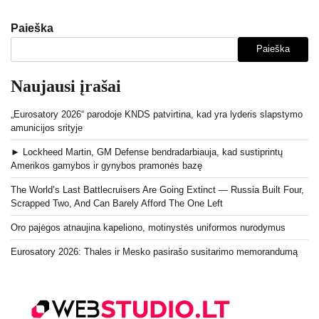
Paieška
Paieška
Naujausi įrašai
„Eurosatory 2026“ parodoje KNDS patvirtina, kad yra lyderis slapstymo
amunicijos srityje
► Lockheed Martin, GM Defense bendradarbiauja, kad sustiprintų
Amerikos gamybos ir gynybos pramonės bazę
The World’s Last Battlecruisers Are Going Extinct — Russia Built Four,
Scrapped Two, And Can Barely Afford The One Left
Oro pajėgos atnaujina kapeliono, motinystės uniformos nurodymus
Eurosatory 2026: Thales ir Mesko pasirašo susitarimo memorandumą