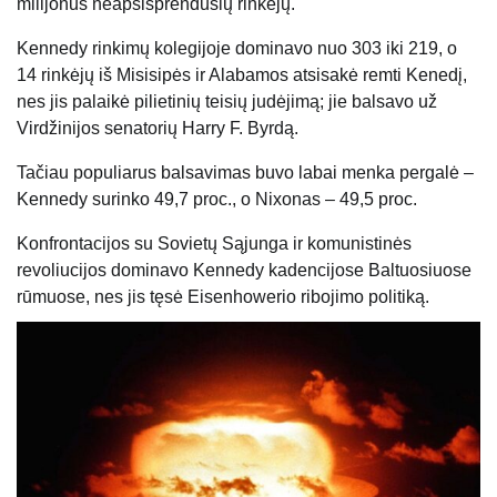
milijonus neapsisprendusių rinkėjų.
Kennedy rinkimų kolegijoje dominavo nuo 303 iki 219, o
14 rinkėjų iš Misisipės ir Alabamos atsisakė remti Kenedį,
nes jis palaikė pilietinių teisių judėjimą; jie balsavo už
Virdžinijos senatorių Harry F. Byrdą.
Tačiau populiarus balsavimas buvo labai menka pergalė –
Kennedy surinko 49,7 proc., o Nixonas – 49,5 proc.
Konfrontacijos su Sovietų Sąjunga ir komunistinės
revoliucijos dominavo Kennedy kadencijose Baltuosiuose
rūmuose, nes jis tęsė Eisenhowerio ribojimo politiką.