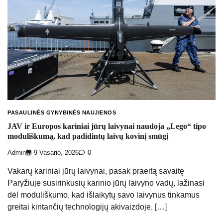
PASAULINĖS GYNYBINĖS NAUJIENOS
JAV ir Europos kariniai jūrų laivynai naudoja „Lego“ tipo
moduliškumą, kad padidintų laivų kovinį smūgį
Admin
9 Vasario, 2026
0
Vakarų kariniai jūrų laivynai, pasak praeitą savaitę
Paryžiuje susirinkusių karinio jūrų laivyno vadų, lažinasi
dėl moduliškumo, kad išlaikytų savo laivynus tinkamus
greitai kintančių technologijų akivaizdoje, […]