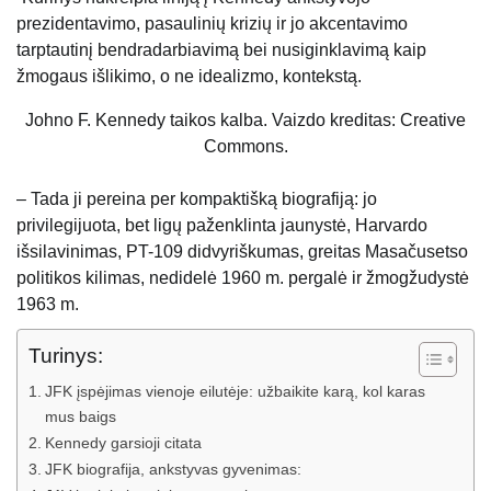
prezidentavimo, pasaulinių krizių ir jo akcentavimo
tarptautinį bendradarbiavimą bei nusiginklavimą kaip
žmogaus išlikimo, o ne idealizmo, kontekstą.
Johno F. Kennedy taikos kalba. Vaizdo kreditas: Creative
Commons.
– Tada ji pereina per kompaktišką biografiją: jo
privilegijuota, bet ligų paženklinta jaunystė, Harvardo
išsilavinimas, PT-109 didvyriškumas, greitas Masačusetso
politikos kilimas, nedidelė 1960 m. pergalė ir žmogžudystė
1963 m.
Turinys:
JFK įspėjimas vienoje eilutėje: užbaikite karą, kol karas
mus baigs
Kennedy garsioji citata
JFK biografija, ankstyvas gyvenimas: