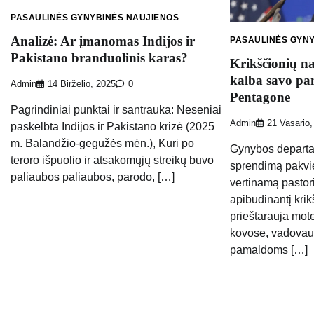
PASAULINĖS GYNYBINĖS NAUJIENOS
Analizė: Ar įmanomas Indijos ir
PASAULINĖS GYN
Pakistano branduolinis karas?
Krikščionių na
kalba savo pa
Admin
14 Birželio, 2025
0
Pentagone
Pagrindiniai punktai ir santrauka: Neseniai
Admin
21 Vasario,
paskelbta Indijos ir Pakistano krizė (2025
m. Balandžio-gegužės mėn.), Kuri po
Gynybos departa
teroro išpuolio ir atsakomųjų streikų buvo
sprendimą pakvie
paliaubos paliaubos, parodo, […]
vertinamą pasto
apibūdinantį krik
prieštarauja mot
kovose, vadovau
pamaldoms […]