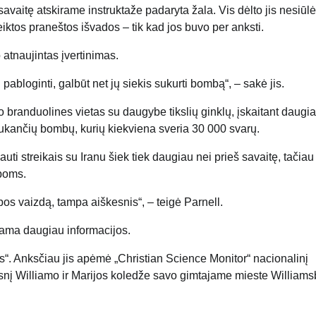
vaitę atskirame instruktaže padaryta žala. Vis dėlto jis nesiūl
iktos praneštos išvados – tik kad jos buvo per anksti.
 atnaujintas įvertinimas.
abloginti, galbūt net jų siekis sukurti bombą“, – sakė jis.
o branduolines vietas su daugybe tikslių ginklų, įskaitant daugi
sukančių bombų, kurių kiekviena sveria 30 000 svarų.
auti streikais su Iranu šiek tiek daugiau nei prieš savaitę, tačiau
lpoms.
ybos vaizdą, tampa aiškesnis“, – teigė Parnell.
inama daugiau informacijos.
. Anksčiau jis apėmė „Christian Science Monitor“ nacionalinį
psnį Williamo ir Marijos koledže savo gimtajame mieste Williams