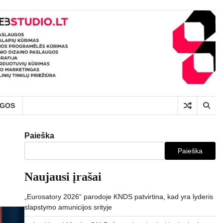
UGOS
Paieška
Paieška
Naujausi įrašai
„Eurosatory 2026“ parodoje KNDS patvirtina, kad yra lyderis
slapstymo amunicijos srityje