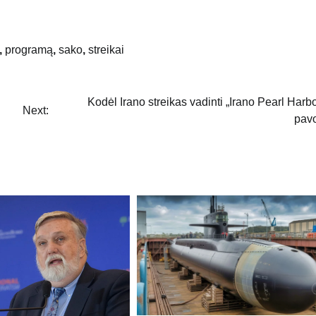
,
programą
,
sako
,
streikai
Kodėl Irano streikas vadinti „Irano Pearl Harbo
Next:
pavo