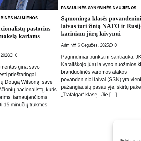
PASAULINĖS GYNYBINĖS NAUJIENOS
Sąmoninga klasės povandenini
YBINĖS NAUJIENOS
laivas turi žinią NATO ir Rusij
cionalistų pastorius
kariniam jūrų laivynui
mokslą kariams
Admin
6 Gegužės, 2025
0
 2026
0
Pagrindiniai punktai ir santrauka: J
Karališkojo jūrų laivyno nuožmios k
mentas gina savo
branduolinės varomos atakos
sti prieštaringai
povandeniniai laivai (SSN) yra vien
rių Dougą Wilsoną, save
pažangiausių pasaulyje, skirtų pakei
ščionių nacionalistą, kuris
„Trafalgar“ klasę. -Jie […]
erims, tarnaujančioms
ti 15 minučių trukmės
Siekdami teik