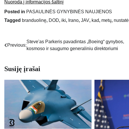
Nuoroda į informacijos šaltinį
Posted in
PASAULINĖS GYNYBINĖS NAUJIENOS
Tagged
branduolinę
,
DOD
,
iki
,
Irano
,
JAV
,
kad
,
metų
,
nustatė
Steve'as Parkeris pavadintas „Boeing“ gynybos,
Navigacija
Previous:
kosmoso ir saugumo generaliniu direktoriumi
tarp
įrašų
Susiję įrašai