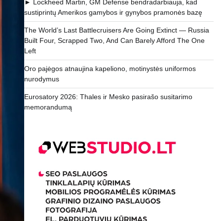
► Lockheed Martin, GM Defense bendradarbiauja, kad
sustiprintų Amerikos gamybos ir gynybos pramonės bazę
The World’s Last Battlecruisers Are Going Extinct — Russia
Built Four, Scrapped Two, And Can Barely Afford The One
Left
Oro pajėgos atnaujina kapeliono, motinystės uniformos
nurodymus
Eurosatory 2026: Thales ir Mesko pasirašo susitarimo
memorandumą