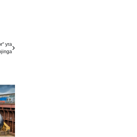
r“ yra
jinga