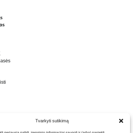
s
os
K
lasės
i
sti
Tvarkyti sutikimą
ti geriausią patirtį, įrenginio informacijai saugoti ir (arba) pasiekti