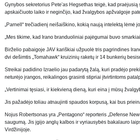
Gynybos sekretorius Pete'as Hegsethas teigė, kad praėjusią sa
apskaičiuoto laiko ir neginčijo, kad žvalgybos apžvalgoje pate
„Parnell“ trečiadienį neišaiškino, kokią naują intelektą lėmė jo
„Mes tikime, kad Irano branduoliniai pajėgumai buvo smarkiai p
Birželio pabaigoje JAV kariškiai užpuolė tris pagrindines Iran
dvi dešimtis „Tomahawk“ kruizinių raketų ir 14 bunkerių besi
Streikai padidino Izraelio jau padarytą žalą, kuri pradėjo preki
neturėjo įrangos, reikalingos grasinti stipriai įtvirtintoms pata
„Vertinimai tęsiasi, ir kiekvieną dieną, kuri eina į mūsų žvalg
Jis pažadėjo toliau atnaujinti spaudos korpusą, kai bus prie
Nojus Robertsonas yra „Pentagono“ reporteris „Defense News“
saugumą. Jis įgijo anglų kalbos ir vyriausybės bakalauro lai
Virdžinijoje.