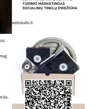
webstudio.lt
tus,
rmąjį
cija,