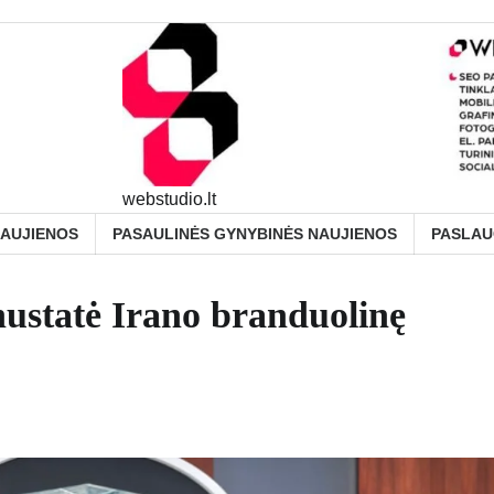
webstudio.lt
NAUJIENOS
PASAULINĖS GYNYBINĖS NAUJIENOS
PASLA
ustatė Irano branduolinę