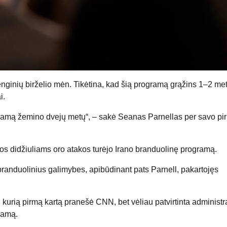
įrenginių birželio mėn. Tikėtina, kad šią programą grąžins 1–2 me
i.
ogramą žemino dvejų metų“, – sakė Seanas Parnellas per savo pi
ikos didžiuliams oro atakos turėjo Irano branduolinę programą.
 branduolinius galimybes, apibūdinant pats Parnell, pakartojęs
rią pirmą kartą pranešė CNN, bet vėliau patvirtinta administra
gramą.