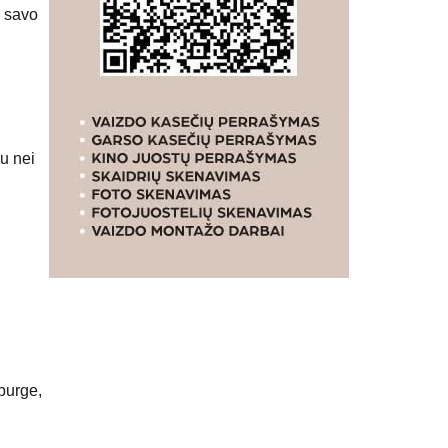
ė savo
au nei
burge,