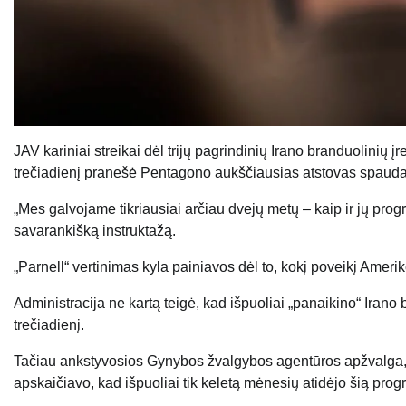
JAV kariniai streikai dėl trijų pagrindinių Irano branduolinių 
trečiadienį pranešė Pentagono aukščiausias atstovas spauda
„Mes galvojame tikriausiai arčiau dvejų metų – kaip ir jų pr
savarankišką instruktažą.
„Parnell“ vertinimas kyla painiavos dėl to, kokį poveikį Amer
Administracija ne kartą teigė, kad išpuoliai „panaikino“ Irano
trečiadienį.
Tačiau ankstyvosios Gynybos žvalgybos agentūros apžvalga, ku
apskaičiavo, kad išpuoliai tik keletą mėnesių atidėjo šią pro