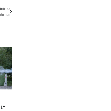
dinimo
itimui
 1“