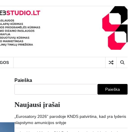
UGOS
Paieška
Paieška
Naujausi įrašai
„Eurosatory 2026“ parodoje KNDS patvirtina, kad yra lyderis
slapstymo amunicijos srityje