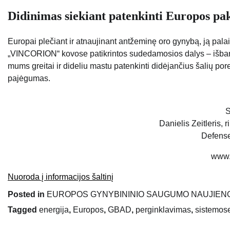
Didinimas siekiant patenkinti Europos pa
Europai plečiant ir atnaujinant antžeminę oro gynybą, ją pal
„VINCORION“ kovose patikrintos sudedamosios dalys – išbandy
mums greitai ir dideliu mastu patenkinti didėjančius šalių pore
pajėgumas.
S
Danielis Zeitleris, r
Defens
www.
Nuoroda į informacijos šaltinį
Posted in
EUROPOS GYNYBININIO SAUGUMO NAUJIEN
Tagged
energija
,
Europos
,
GBAD
,
perginklavimas
,
sistemos