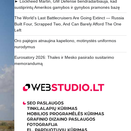
► Lockheed Martin, GM Defense bendradarbiauja, kad
sustiprintų Amerikos gamybos ir gynybos pramonės bazę
The World’s Last Battlecruisers Are Going Extinct — Russia
Built Four, Scrapped Two, And Can Barely Afford The One
Left
Oro pajėgos atnaujina kapeliono, motinystės uniformos
nurodymus
Eurosatory 2026: Thales ir Mesko pasirašo susitarimo
memorandumą