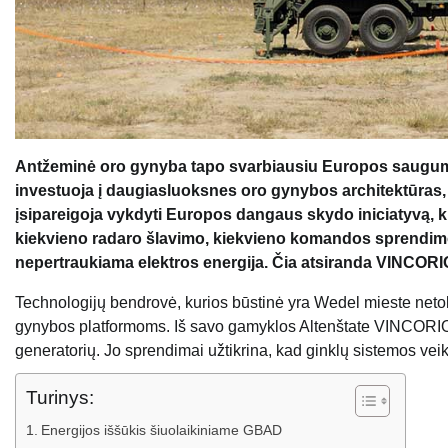
Antžeminė oro gynyba tapo svarbiausiu Europos saugumo
investuoja į daugiasluoksnes oro gynybos architektūras, sp
įsipareigoja vykdyti Europos dangaus skydo iniciatyvą, k
kiekvieno radaro šlavimo, kiekvieno komandos sprendimo 
nepertraukiama elektros energija. Čia atsiranda VINCORI
Technologijų bendrovė, kurios būstinė yra Wedel mieste net
gynybos platformoms. Iš savo gamyklos Altenštate VINCORION p
generatorių. Jo sprendimai užtikrina, kad ginklų sistemos vei
Turinys:
Energijos iššūkis šiuolaikiniame GBAD