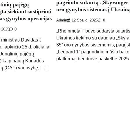
pagrindu sukurtą „Skyranger
inių pajėgų
oro gynybos sistemas į Ukrain
ta siekiant sustiprinti
as gynybos operacijas
Admin
12 Spalio, 2025
0
, 2025
0
„Rheinmetall“ buvo sudaryta sutartis
Ukrainos tiekimo su daugiau „Skyra
 ministras Davidas J
35“ oro gynybos sistemomis, pagrįs
lapkričio 25 d. oficialiai
„Leopard 1“ pagrindinio mūšio bak
Jungtinių pajėgų
platforma, bendrovė paskelbė 2025
 kaip naują Kanados
gų (CAF) vadovybę, […]