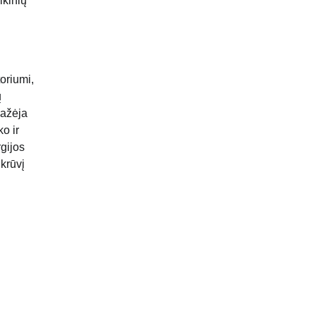
ikinių
oriumi,
ų
mažėja
o ir
gijos
krūvį