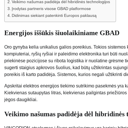
Veikimo našumas padidėja dėl hibridinės technologijos
Įrodytas partneris visose GBAD platformose
Didinimas siekiant patenkinti Europos paklausą
Energijos iššūkis šiuolaikiniame GBAD
Oro gynyba kelia unikalius galios poreikius. Tokios sistemos k
kompiuteriai, ryšių ryšiai ir paleidimo elektronika turi būti nuo
priekinėse pozicijose su ribota logistika ir nuolatine grėsme 
sugerti staigius apkrovos šuolius, kad būtų užtikrintas suju
poreikis iš karto padidėja. Sistemos, kurios negali užtikrinti 
Apskritai elektros energijos tiekimo sutrikimo pasekmės yra kata
Kiekvienas sutaupytas litras, kiekvienas pailgintas priežiūros i
jėgos daugikliai.
Veikimo našumas padidėja dėl hibridinės 