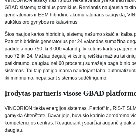
VINCORION atsakymas į šiuos reikalavimus yra karinių hibridin
GBAD sistemų taktinius poreikius. Remiantis naujausia takt
generatoriais ir ESM hibridine akumuliatoriaus saugykla, VINC
aukštus oro gynybos reikalavimus.
Šios naujos kartos hibridinių sistemų našumo skaičiai kalba p
Patriot hibridinis generatorius per 24 valandas sumažina de
padidėja nuo 750 iki 3 000 valandų, ty keturis kartus pagerė
nuo 72 iki 24. Mažiau degalų vilkstinių reiškia mažiau taikini
patikimumo, daugiau nei 60 procentų sumažėja pagalbinio perso
sistemas. Tai taip pat įgalinama naudojant labai automatizuo
iki minimumo, nepaisant sistemos sudėtingumo.
Įrodytas partneris visose GBAD platform
VINCORION tiekia energijos sistemas „Patriot“ ir „IRIS-T S
gamykla Altenštate, Bavarijoje, buvusio karinio aerodromo vi
kompetencijos centras. Reaguojant į sparčiai augančią paklau
daugiau.