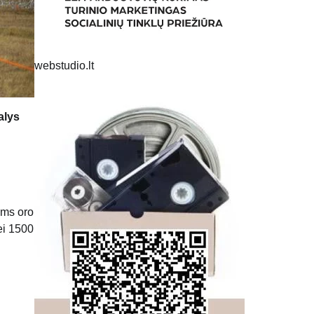
webstudio.lt
alys
ėms oro
ei 1500