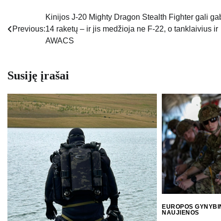
Kinijos J-20 Mighty Dragon Stealth Fighter gali ga
Navigacija
Previous:
14 raketų – ir jis medžioja ne F-22, o tanklaivius ir
tarp
AWACS
įrašų
Susiję įrašai
EUROPOS GYNYBI
NAUJIENOS