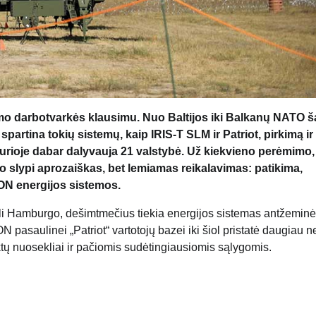
 darbotvarkės klausimu. Nuo Baltijos iki Balkanų NATO š
artina tokių sistemų, kaip IRIS-T SLM ir Patriot, pirkimą ir
urioje dabar dalyvauja 21 valstybė. Už kiekvieno perėmimo,
slypi aprozaiškas, bet lemiamas reikalavimas: patikima,
ON energijos sistemos.
oli Hamburgo, dešimtmečius tiekia energijos sistemas antžemin
asaulinei „Patriot“ vartotojų bazei iki šiol pristatė daugiau n
ktų nuosekliai ir pačiomis sudėtingiausiomis sąlygomis.