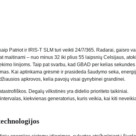
aip Patriot ir IRIS-T SLM turi veikti 24/7/365. Radarai, gaisro 
lat maitinami – nuo ​​minus 32 iki plius 55 laipsnių Celsijaus, ato
tiekimo linijoms. Taip pat svarbu, kad GBAD per kelias sekundes 
ngimas. Kai aptinkama grėsmė ir prasideda šaudymo seka, energi
didžiausios apkrovos, kelia pavojų visai gynybinei grandinei.
strofiškos. Degalų vilkstinės yra didelio prioriteto taikiniai.
ntervalas, kiekvienas generatorius, kuris veikia, kai kiti neveikia
technologijos