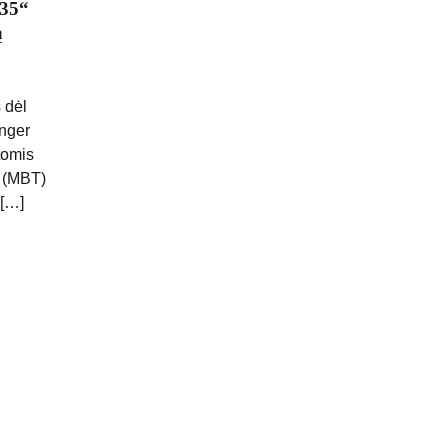
 35“
ą
 dėl
nger
tomis
o (MBT)
 […]