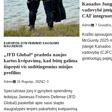
Kanados Jungt
vadovybė įsteig
CAF integruot
Admin
7 Gruodžio
Krašto apsaugos
McGuinty 2025 m. 
EUROPOS GYNYBININIO SAUGUMO
įsteigė Kanados 
NAUJIENOS
vadovybę (CJFC)
„JFD Global“ pradeda naujos
ginkluotųjų pajė
kartos kvėpavimą, kad būtų galima
išspręsti vis sudėtingesnius misijos
profilius
Admin
15 Rugsėjo, 2025
0
Specialistas jūrų ir gynybos sprendimų
teikėjas Jamesas Fisheris Defense (JFD
Global) paskelbė apie savo slapto
daugialypės terpės pakartotinį kvėpavimą