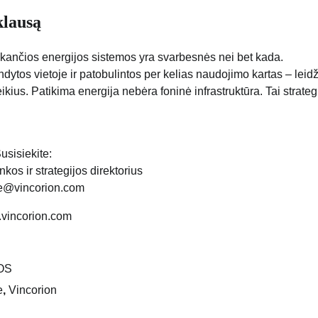
klausą
aikančios energijos sistemos yra svarbesnės nei bet kada.
tos vietoje ir patobulintos per kelias naudojimo kartas – leidž
ikius. Patikima energija nebėra foninė infrastruktūra. Tai strateg
usisiekite:
inkos ir strategijos direktorius
e@vincorion.com
vincorion.com
OS
e
,
Vincorion