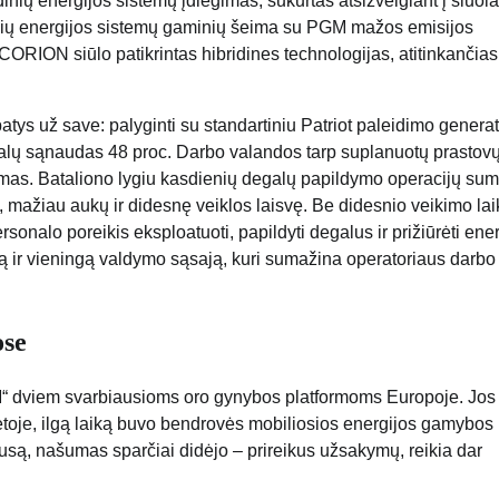
ių energijos sistemų įdiegimas, sukurtas atsižvelgiant į šiuola
inių energijos sistemų gaminių šeima su PGM mažos emisijos
ORION siūlo patikrintas hibridines technologijas, atitinkančias
atys už save: palyginti su standartiniu Patriot paleidimo generat
galų sąnaudas 48 proc. Darbo valandos tarp suplanuotų prastov
jimas. Bataliono lygiu kasdienių degalų papildymo operacijų su
ų, mažiau aukų ir didesnę veiklos laisvę. Be didesnio veikimo laik
nalo poreikis eksploatuoti, papildyti degalus ir prižiūrėti ener
tą ir vieningą valdymo sąsają, kuri sumažina operatoriaus darbo 
ose
LM“ dviem svarbiausioms oro gynybos platformoms Europoje. Jos
etoje, ilgą laiką buvo bendrovės mobiliosios energijos gamybos
są, našumas sparčiai didėjo – prireikus užsakymų, reikia dar