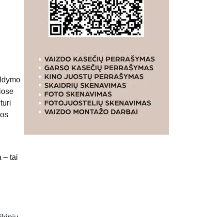
valdymo
kiose
turi
jos
 – tai