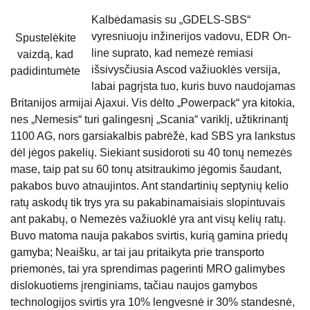
Kalbėdamasis su „GDELS-SBS“
vyresniuoju inžinerijos vadovu, EDR On-
Spustelėkite
line suprato, kad nemezė remiasi
vaizdą, kad
išsivysčiusia Ascod važiuoklės versija,
padidintumėte
labai pagrįsta tuo, kuris buvo naudojamas
Britanijos armijai Ajaxui. Vis dėlto „Powerpack“ yra kitokia,
nes „Nemesis“ turi galingesnį „Scania“ variklį, užtikrinantį
1100 AG, nors garsiakalbis pabrėžė, kad SBS yra lankstus
dėl jėgos pakelių. Siekiant susidoroti su 40 tonų nemezės
mase, taip pat su 60 tonų atsitraukimo jėgomis šaudant,
pakabos buvo atnaujintos. Ant standartinių septynių kelio
ratų askodų tik trys yra su pakabinamaisiais slopintuvais
ant pakabų, o Nemezės važiuoklė yra ant visų kelių ratų.
Buvo matoma nauja pakabos svirtis, kurią gamina priedų
gamyba; Neaišku, ar tai jau pritaikyta prie transporto
priemonės, tai yra sprendimas pagerinti MRO galimybes
dislokuotiems įrenginiams, tačiau naujos gamybos
technologijos svirtis yra 10% lengvesnė ir 30% standesnė,