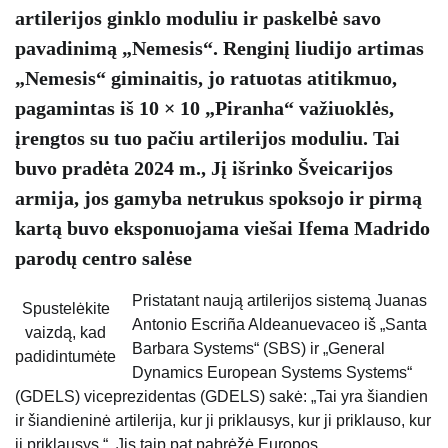
artilerijos ginklo moduliu ir paskelbė savo
pavadinimą „Nemesis“. Renginį liudijo artimas
„Nemesis“ giminaitis, jo ratuotas atitikmuo,
pagamintas iš 10 × 10 „Piranha“ važiuoklės,
įrengtos su tuo pačiu artilerijos moduliu. Tai
buvo pradėta 2024 m., Jį išrinko Šveicarijos
armija, jos gamyba netrukus spoksojo ir pirmą
kartą buvo eksponuojama viešai Ifema Madrido
parodų centro salėse
Pristatant naują artilerijos sistemą Juanas
Spustelėkite
Antonio Escriña Aldeanuevaceo iš „Santa
vaizdą, kad
Barbara Systems“ (SBS) ir „General
padidintumėte
Dynamics European Systems Systems“
(GDELS) viceprezidentas (GDELS) sakė: „Tai yra šiandien
ir šiandieninė artilerija, kur ji priklausys, kur ji priklauso, kur
ji priklausys.“. Jis taip pat pabrėžė Europos