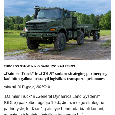
EUROPOS GYNYBININIO SAUGUMO NAUJIENOS
„Daimler Truck“ ir „GDLS“ sudaro strateginę partnerystę,
kad būtų galima pristatyti logistikos transporto priemones
Admin
20 Rugsėjo, 2025
0
„Daimler Truck“ ir „General Dynamics Land Systems“
(GDLS) paskelbė rugsėjo 19 d., Jie užmezgė strateginę
partnerystę, leidžiančią ateityje bendradarbiauti kuriant,
gamyboje ir karinių logistikos transporto […]