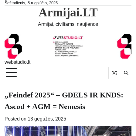
Skip
Šeštadienis, 8 rugpjūčio, 2026
Armijai.LT
to
content
Armijai, civiliams, naujienos
webstudio.lt
„Feindef 2025“ – GDELS IR KNDS:
Ascod + AGM = Nemesis
Posted on
13 gegužės, 2025