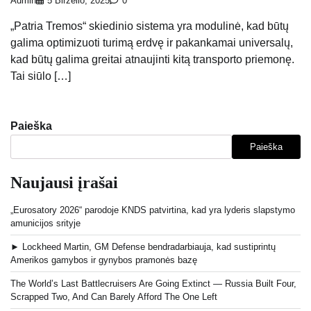
Admin
5 Birželio, 2025
0
„Patria Tremos“ skiedinio sistema yra modulinė, kad būtų
galima optimizuoti turimą erdvę ir pakankamai universalų,
kad būtų galima greitai atnaujinti kitą transporto priemonę.
Tai siūlo […]
Paieška
Paieška
Naujausi įrašai
„Eurosatory 2026“ parodoje KNDS patvirtina, kad yra lyderis slapstymo
amunicijos srityje
► Lockheed Martin, GM Defense bendradarbiauja, kad sustiprintų
Amerikos gamybos ir gynybos pramonės bazę
The World’s Last Battlecruisers Are Going Extinct — Russia Built Four,
Scrapped Two, And Can Barely Afford The One Left