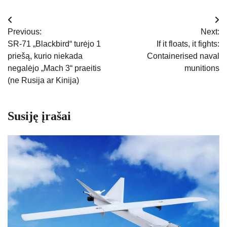
Navigacija
Previous:
Next:
tarp
SR-71 „Blackbird“ turėjo 1
If it floats, it fights:
priešą, kurio niekada
Containerised naval
įrašų
negalėjo „Mach 3“ praeitis
munitions
(ne Rusija ar Kinija)
Susiję įrašai