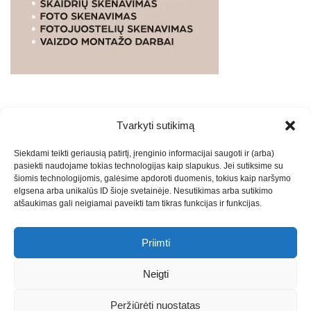
Tvarkyti sutikimą
WEBSTUDIO.LT
© SKAITMENINIO MARKETINGO
Siekdami teikti geriausią patirtį, įrenginio informacijai saugoti ir (arba)
PASLAUGOS. SEO tekstų rašymas, turinio kūrimas,
pasiekti naudojame tokias technologijas kaip slapukus. Jei sutiksime su
straipsnių rašymas ir talpinimas į mūsų valdomas
šiomis technologijomis, galėsime apdoroti duomenis, tokius kaip naršymo
svetaines.2026
Armijai.LT
Theme: Express News By
Adore
elgsena arba unikalūs ID šioje svetainėje. Nesutikimas arba sutikimo
atšaukimas gali neigiamai paveikti tam tikras funkcijas ir funkcijas.
Themes
.
Priimti
Draugai: -
Marketingo agentūra
-
Teisinės
konsultacijos
-
Skaidrių skenavimas
-
Klaipedos miesto
Neigti
naujienos
-
Miesto naujienos
-
Saulius Narbutas
-
Įvaizdžio
kūrimas
-
Veidoskaita
-
Teniso treniruotės
- Pranešimai spaudai
Peržiūrėti nuostatas