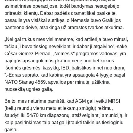
asimetrinėse operacijose, todėl bandymas nesugebėjo
pritraukti klientų. Dabar padėtis dramatiškai pasikeitė,
pasaulis yra visiškai sutrikęs, o Nemesis buvo Graikijos
panteono deivė, atsakinga už prarastos tvarkos atkūrimą.
„Neilgai trukus mes visi manėme, kad artilerija buvo mirusi,
tačiau ji buvo tiesiog neveikianti ir dabar ji atgaivino“,-sakė
César Gomez-Pierrad, „Nemesis“ programos vadovas. yra
pajėgūs apsaugoti mūsų kariuomenę nuo bet kokios
išorinės grėsmės, kasyklų, IED, balistikos ir net nuo dronų
“,-Edras suprato, kad kabina yra apsaugota 4 lygyje pagal
NATO Stanag 4569. apvalios per minutę, užtikrina
nuoseklią ugnies galią.
Be to, mes neturime pamiršti, kad AGM gali veikti MRSI
(kelių raundų vienu metu atliekamų smūgių) režimu,
šaudyti iki 54/70 km diapazonų, atsižvelgiant į amuniciją, ir
kaip pasirinkimas taip pat gali įtraukti taikinius tiesioginiu
gaisru.