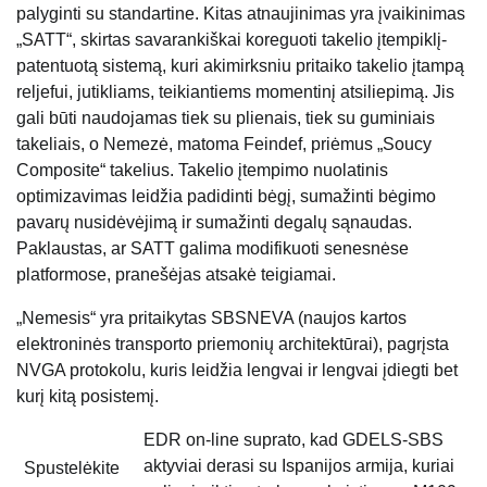
palyginti su standartine. Kitas atnaujinimas yra įvaikinimas
„SATT“, skirtas savarankiškai koreguoti takelio įtempiklį-
patentuotą sistemą, kuri akimirksniu pritaiko takelio įtampą
reljefui, jutikliams, teikiantiems momentinį atsiliepimą. Jis
gali būti naudojamas tiek su plienais, tiek su guminiais
takeliais, o Nemezė, matoma Feindef, priėmus „Soucy
Composite“ takelius. Takelio įtempimo nuolatinis
optimizavimas leidžia padidinti bėgį, sumažinti bėgimo
pavarų nusidėvėjimą ir sumažinti degalų sąnaudas.
Paklaustas, ar SATT galima modifikuoti senesnėse
platformose, pranešėjas atsakė teigiamai.
„Nemesis“ yra pritaikytas SBSNEVA (naujos kartos
elektroninės transporto priemonių architektūrai), pagrįsta
NVGA protokolu, kuris leidžia lengvai ir lengvai įdiegti bet
kurį kitą posistemį.
EDR on-line suprato, kad GDELS-SBS
aktyviai derasi su Ispanijos armija, kuriai
Spustelėkite