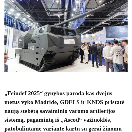
„Feindef 2025“ gynybos paroda kas dvejus
metus vyko Madride, GDELS ir KNDS pristatė
naują stebėtą savaiminio varomo artilerijos
sistemą, pagamintą iš „Ascod“ važiuoklės,
patobulintame variante kartu su gerai žinomu