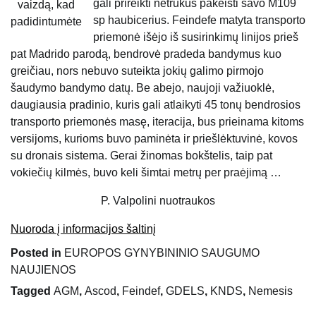
gali prireikti netrukus pakeisti savo M109
vaizdą, kad
sp haubicerius. Feindefe matyta transporto
padidintumėte
priemonė išėjo iš susirinkimų linijos prieš
pat Madrido parodą, bendrovė pradeda bandymus kuo
greičiau, nors nebuvo suteikta jokių galimo pirmojo
šaudymo bandymo datų. Be abejo, naujoji važiuoklė,
daugiausia pradinio, kuris gali atlaikyti 45 tonų bendrosios
transporto priemonės masę, iteracija, bus prieinama kitoms
versijoms, kurioms buvo paminėta ir priešlėktuvinė, kovos
su dronais sistema. Gerai žinomas bokštelis, taip pat
vokiečių kilmės, buvo keli šimtai metrų per praėjimą …
P. Valpolini nuotraukos
Nuoroda į informacijos šaltinį
Posted in
EUROPOS GYNYBININIO SAUGUMO
NAUJIENOS
Tagged
AGM
,
Ascod
,
Feindef
,
GDELS
,
KNDS
,
Nemesis