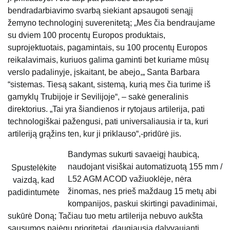
bendradarbiavimo svarbą siekiant apsaugoti senąjį
žemyno technologinį suverenitetą; „Mes čia bendraujame
su dviem 100 procentų Europos produktais,
suprojektuotais, pagamintais, su 100 procentų Europos
reikalavimais, kuriuos galima gaminti bet kuriame mūsų
verslo padalinyje, įskaitant, be abejo,„ Santa Barbara
“sistemas. Tiesą sakant, sistemą, kurią mes čia turime iš
gamyklų Trubijoje ir Sevilijoje“, – sakė generalinis
direktorius. „Tai yra šiandienos ir rytojaus artilerija, pati
technologiškai pažengusi, pati universaliausia ir ta, kuri
artileriją grąžins ten, kur ji priklauso“,-pridūrė jis.
Bandymas sukurti savaeigį haubicą,
naudojant visiškai automatizuotą 155 mm /
Spustelėkite
L52 AGM ACOD važiuoklėje, nėra
vaizdą, kad
žinomas, nes prieš maždaug 15 metų abi
padidintumėte
kompanijos, paskui skirtingi pavadinimai,
sukūrė Doną; Tačiau tuo metu artilerija nebuvo aukšta
sausumos pajėgų prioritetai, daugiausia dalyvaujanti