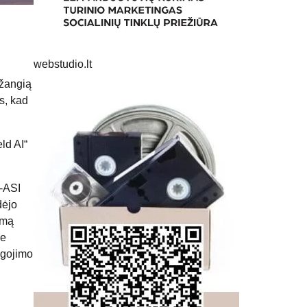
webstudio.lt
ažangią
s, kad
ld AI“
A-ASI
dėjo
amą
ie
ugojimo