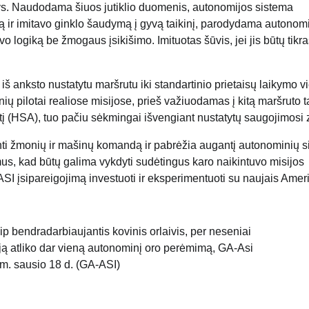
kinys. Naudodama šiuos jutiklio duomenis, autonomijos sistema
 ir imitavo ginklo šaudymą į gyvą taikinį, parodydama autonom
savo logiką be žmogaus įsikišimo. Imituotas šūvis, jei jis būtų tikra
 anksto nustatytu maršrutu iki standartinio prietaisų laikymo vi
monių pilotai realiose misijose, prieš važiuodamas į kitą maršruto 
kštį (HSA), tuo pačiu sėkmingai išvengiant nustatytų saugojimosi
nti žmonių ir mašinų komandą ir pabrėžia augantį autonominių 
us, kad būtų galima vykdyti sudėtingus karo naikintuvo misijos
-ASI įsipareigojimą investuoti ir eksperimentuoti su naujais Amer
 bendradarbiaujantis kovinis orlaivis, per neseniai
ą atliko dar vieną autonominį oro perėmimą, GA-Asi
m. sausio 18 d. (GA-ASI)