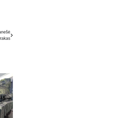
ranešė
Irakas