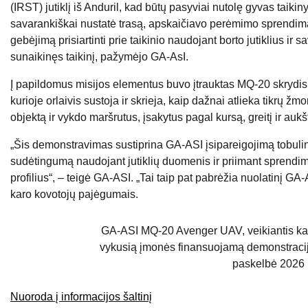
(IRST) jutiklį iš Anduril, kad būtų pasyviai nutolę gyvas tai
savarankiškai nustatė trasą, apskaičiavo perėmimo sprendimą
gebėjimą prisiartinti prie taikinio naudojant borto jutiklius ir 
sunaikinęs taikinį, pažymėjo GA-AsI.
Į papildomus misijos elementus buvo įtrauktas MQ-20 skrydis iš
kurioje orlaivis sustoja ir skrieja, kaip dažnai atlieka tikrų ž
objektą ir vykdo maršrutus, įsakytus pagal kursą, greitį ir au
„Šis demonstravimas sustiprina GA-ASI įsipareigojimą tobuli
sudėtingumą naudojant jutiklių duomenis ir priimant sprendim
profilius“, – teigė GA-ASI. „Tai taip pat pabrėžia nuolatinį GA
karo kovotojų pajėgumais.
GA-ASI MQ-20 Avenger UAV, veikiantis kaip
vykusią įmonės finansuojamą demonstracij
paskelbė 2026 
Nuoroda į informacijos šaltinį