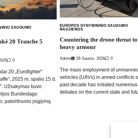
EUROPOS GYNYBININIO SAUGUMO
NINIO SAUGUMO
NAUJIENOS
Countering the drone threat to
sakė 20 Tranche 5
heavy armour
Admin
28 Sausio, 2026
0
2025
0
The mass employment of unmanned 
dar 20 „Eurofighter“
vehicles (UAVs) in armed conflicts o
affe“, 2025 m. spalio 15 d.
past decade has initiated numerous
s“. Užsakymas buvo
debates on the current state and fut
etijos Bundestago
, patvirtinusio įsigijimą