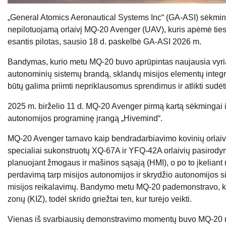
„General Atomics Aeronautical Systems Inc“ (GA-ASI) sėkmin
nepilotuojamą orlaivį MQ-20 Avenger (UAV), kuris apėmė tiesio
esantis pilotas, sausio 18 d. paskelbė GA-ASI 2026 m.
Bandymas, kurio metu MQ-20 buvo aprūpintas naujausia vyri
autonominių sistemų brandą, sklandų misijos elementų integra
būtų galima priimti nepriklausomus sprendimus ir atlikti sud
2025 m. birželio 11 d. MQ-20 Avenger pirmą kartą sėkmingai 
autonomijos programinę įrangą „Hivemind“.
MQ-20 Avenger tarnavo kaip bendradarbiavimo kovinių orlaiv
specialiai sukonstruotų XQ-67A ir YFQ-42A orlaivių pasirodym
planuojant žmogaus ir mašinos sąsają (HMI), o po to įkeliant m
perdavimą tarp misijos autonomijos ir skrydžio autonomijos s
misijos reikalavimų. Bandymo metu MQ-20 pademonstravo, kad 
zonų (KIZ), todėl skrido griežtai ten, kur turėjo veikti.
Vienas iš svarbiausių demonstravimo momentų buvo MQ-20 nau