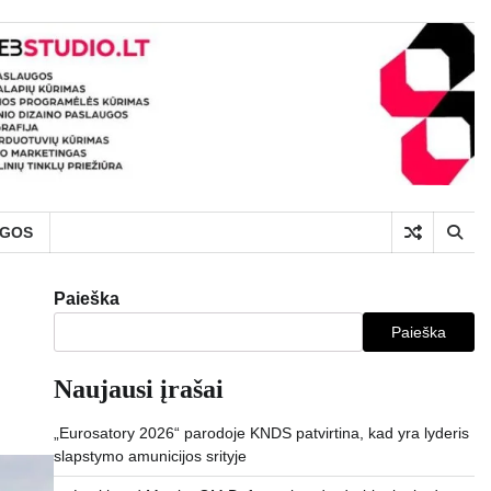
UGOS
Paieška
Paieška
Naujausi įrašai
„Eurosatory 2026“ parodoje KNDS patvirtina, kad yra lyderis
slapstymo amunicijos srityje