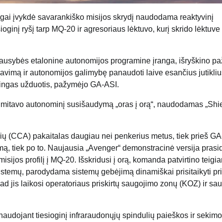
gai įvykdė savarankiško misijos skrydį naudodama reaktyvinį
ginį ryšį tarp MQ-20 ir agresoriaus lėktuvo, kurį skrido lėktuve
ausybės etalonine autonomijos programine įranga, išryškino p
vimą ir autonomijos galimybę panaudoti laive esančius jutikliu
ėtingas užduotis, pažymėjo GA-ASI.
imitavo autonominį susišaudymą „oras į orą“, naudodamas „Shie
ių (CCA) pakaitalas daugiau nei penkerius metus, tiek prieš G
ą, tiek po to. Naujausia „Avenger“ demonstracinė versija prasi
isijos profilį į MQ-20. Išskridusi į orą, komanda patvirtino teigi
istemų, parodydama sistemų gebėjimą dinamiškai prisitaikyti pr
jis laikosi operatoriaus priskirtų saugojimo zonų (KOZ) ir sa
dojant tiesioginį infraraudonųjų spindulių paieškos ir sekimo