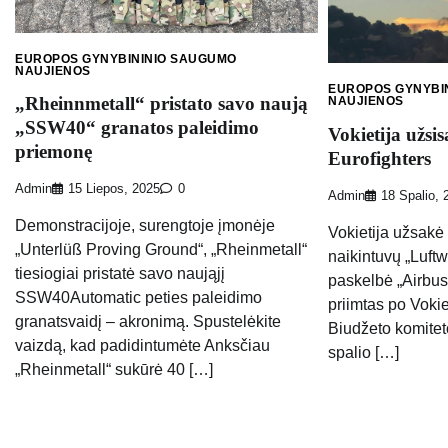
EUROPOS GYNYBININIO SAUGUMO
NAUJIENOS
EUROPOS GYNYBI
„Rheinnmetall“ pristato savo naują
NAUJIENOS
„SSW40“ granatos paleidimo
Vokietija užsi
priemonę
Eurofighters
Admin
15 Liepos, 2025
0
Admin
18 Spalio, 
Demonstracijoje, surengtoje įmonėje
Vokietija užsakė 
„Unterlüß Proving Ground“, „Rheinmetall“
naikintuvų „Luftw
tiesiogiai pristatė savo naująjį
paskelbė „Airbu
SSW40Automatic peties paleidimo
priimtas po Voki
granatsvaidį – akronimą. Spustelėkite
Biudžeto komiteto
vaizdą, kad padidintumėte Anksčiau
spalio […]
„Rheinmetall“ sukūrė 40 […]