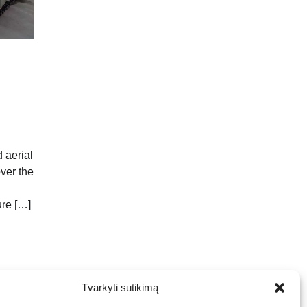
aerial
ver the
ure […]
Tvarkyti sutikimą