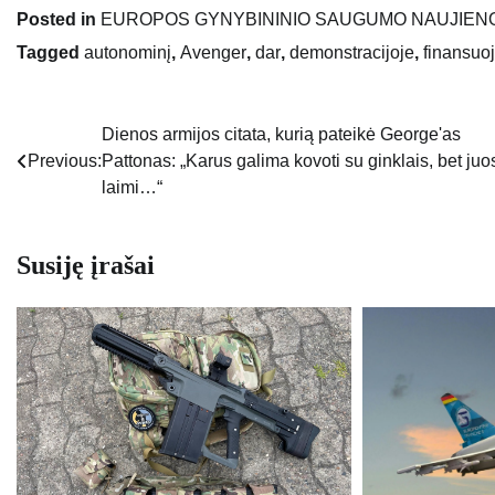
Posted in
EUROPOS GYNYBININIO SAUGUMO NAUJIEN
Tagged
autonominį
,
Avenger
,
dar
,
demonstracijoje
,
finansuo
Dienos armijos citata, kurią pateikė George'as
Navigacija
Previous:
Pattonas: „Karus galima kovoti su ginklais, bet juo
tarp
laimi…“
įrašų
Susiję įrašai