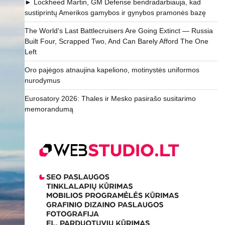
► Lockheed Martin, GM Defense bendradarbiauja, kad
sustiprintų Amerikos gamybos ir gynybos pramonės bazę
The World’s Last Battlecruisers Are Going Extinct — Russia
Built Four, Scrapped Two, And Can Barely Afford The One
Left
Oro pajėgos atnaujina kapeliono, motinystės uniformos
nurodymus
Eurosatory 2026: Thales ir Mesko pasirašo susitarimo
memorandumą