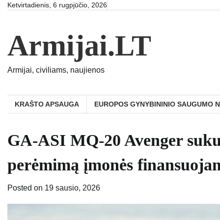
Skip
Ketvirtadienis, 6 rugpjūčio, 2026
to
content
Armijai.LT
Armijai, civiliams, naujienos
KRAŠTO APSAUGA
EUROPOS GYNYBININIO SAUGUMO 
GA-ASI MQ-20 Avenger sukur
perėmimą įmonės finansuojam
Posted on
19 sausio, 2026