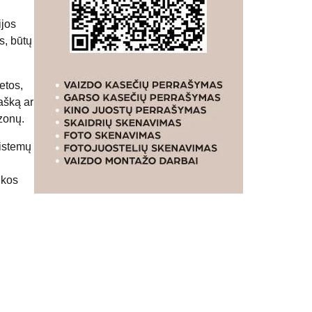
ijos
s, būtų
etos,
tašką ar
 zonų.
sistemų
ikos