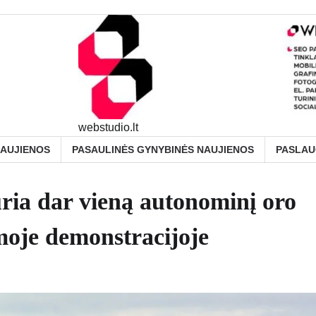
webstudio.lt
NAUJIENOS
PASAULINĖS GYNYBINĖS NAUJIENOS
PASLA
ia dar vieną autonominį oro
oje demonstracijoje