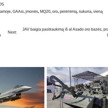
OS
jamoje
,
GAAsi
,
įmonės
,
MQ20
,
oro
,
perėmimą
,
sukuria
,
vieną
JAV baigia pasitraukimą iš al Asado oro bazės, p
Next:
s