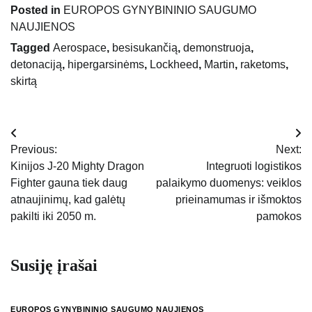
Posted in
EUROPOS GYNYBININIO SAUGUMO
NAUJIENOS
Tagged
Aerospace
,
besisukančią
,
demonstruoja
,
detonaciją
,
hipergarsinėms
,
Lockheed
,
Martin
,
raketoms
,
skirtą
Navigacija
Previous:
Next:
tarp
Kinijos J-20 Mighty Dragon
Integruoti logistikos
Fighter gauna tiek daug
palaikymo duomenys: veiklos
įrašų
atnaujinimų, kad galėtų
prieinamumas ir išmoktos
pakilti iki 2050 m.
pamokos
Susiję įrašai
EUROPOS GYNYBININIO SAUGUMO NAUJIENOS