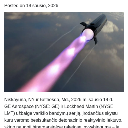
Posted on
18 sausio, 2026
Niskayuna, NY ir Bethesda, Md., 2026 m. sausio 14 d. –
GE Aerospace (NYSE: GE) ir Lockheed Martin (NYSE:
LMT) užbaigė variklio bandymų seriją, įrodančius skystu
kuru varomo besisukančio detonacinio reaktyvinio lėktuvo,
skirto naudoti hipergarsinėse raketose, gyvybingumą – tai