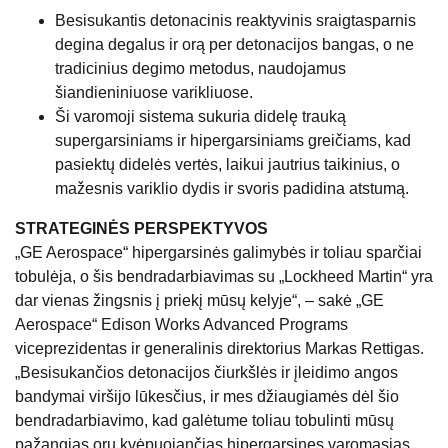
Besisukantis detonacinis reaktyvinis sraigtasparnis
degina degalus ir orą per detonacijos bangas, o ne
tradicinius degimo metodus, naudojamus
šiandieniniuose varikliuose.
Ši varomoji sistema sukuria didelę trauką
supergarsiniams ir hipergarsiniams greičiams, kad
pasiektų didelės vertės, laikui jautrius taikinius, o
mažesnis variklio dydis ir svoris padidina atstumą.
STRATEGINĖS PERSPEKTYVOS
„GE Aerospace“ hipergarsinės galimybės ir toliau sparčiai
tobulėja, o šis bendradarbiavimas su „Lockheed Martin“ yra
dar vienas žingsnis į priekį mūsų kelyje“, – sakė „GE
Aerospace“ Edison Works Advanced Programs
viceprezidentas ir generalinis direktorius Markas Rettigas.
„Besisukančios detonacijos čiurkšlės ir įleidimo angos
bandymai viršijo lūkesčius, ir mes džiaugiamės dėl šio
bendradarbiavimo, kad galėtume toliau tobulinti mūsų
pažangias oru kvėpuojančias hipergarsines varomąsias