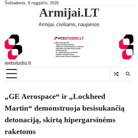
Skip
Šeštadienis, 8 rugpjūčio, 2026
Armijai.LT
to
content
Armijai, civiliams, naujienos
webstudio.lt
„GE Aerospace“ ir „Lockheed
Martin“ demonstruoja besisukančią
detonaciją, skirtą hipergarsinėms
raketoms