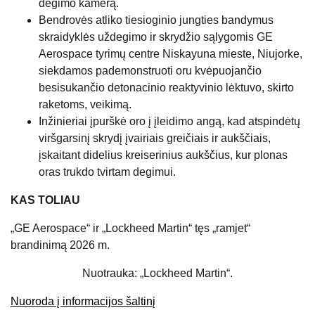
degimo kamerą.
Bendrovės atliko tiesioginio jungties bandymus
skraidyklės uždegimo ir skrydžio sąlygomis GE
Aerospace tyrimų centre Niskayuna mieste, Niujorke,
siekdamos pademonstruoti oru kvėpuojančio
besisukančio detonacinio reaktyvinio lėktuvo, skirto
raketoms, veikimą.
Inžinieriai įpurškė oro į įleidimo angą, kad atspindėtų
viršgarsinį skrydį įvairiais greičiais ir aukščiais,
įskaitant didelius kreiserinius aukščius, kur plonas
oras trukdo tvirtam degimui.
KAS TOLIAU
„GE Aerospace“ ir „Lockheed Martin“ tęs „ramjet“
brandinimą 2026 m.
Nuotrauka: „Lockheed Martin“.
Nuoroda į informacijos šaltinį