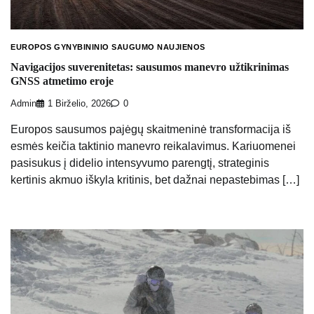
EUROPOS GYNYBININIO SAUGUMO NAUJIENOS
Navigacijos suverenitetas: sausumos manevro užtikrinimas
GNSS atmetimo eroje
Admin
1 Birželio, 2026
0
Europos sausumos pajėgų skaitmeninė transformacija iš
esmės keičia taktinio manevro reikalavimus. Kariuomenei
pasisukus į didelio intensyvumo parengtį, strateginis
kertinis akmuo iškyla kritinis, bet dažnai nepastebimas […]