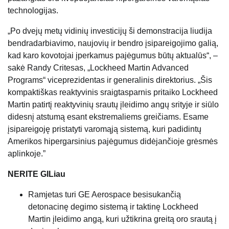
technologijas.
„Po dvejų metų vidinių investicijų ši demonstracija liudija
bendradarbiavimo, naujovių ir bendro įsipareigojimo galią,
kad karo kovotojai įperkamus pajėgumus būtų aktualūs“, –
sakė Randy Critesas, „Lockheed Martin Advanced
Programs“ viceprezidentas ir generalinis direktorius. „Šis
kompaktiškas reaktyvinis sraigtasparnis pritaiko Lockheed
Martin patirtį reaktyvinių srautų įleidimo angų srityje ir siūlo
didesnį atstumą esant ekstremaliems greičiams. Esame
įsipareigoję pristatyti varomąją sistemą, kuri padidintų
Amerikos hipergarsinius pajėgumus didėjančioje grėsmės
aplinkoje.”
NERITE GILiau
Ramjetas turi GE Aerospace besisukančią
detonacinę degimo sistemą ir taktinę Lockheed
Martin įleidimo angą, kuri užtikrina greitą oro srautą į