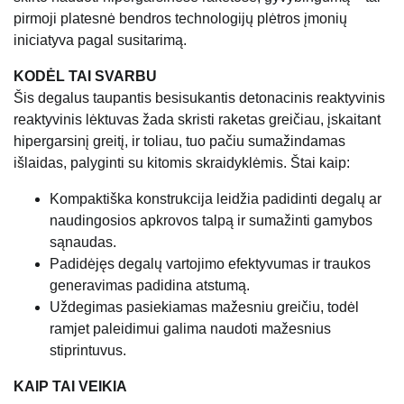
pirmoji platesnė bendros technologijų plėtros įmonių
iniciatyva pagal susitarimą.
KODĖL TAI SVARBU
Šis degalus taupantis besisukantis detonacinis reaktyvinis
reaktyvinis lėktuvas žada skristi raketas greičiau, įskaitant
hipergarsinį greitį, ir toliau, tuo pačiu sumažindamas
išlaidas, palyginti su kitomis skraidyklėmis. Štai kaip:
Kompaktiška konstrukcija leidžia padidinti degalų ar
naudingosios apkrovos talpą ir sumažinti gamybos
sąnaudas.
Padidėjęs degalų vartojimo efektyvumas ir traukos
generavimas padidina atstumą.
Uždegimas pasiekiamas mažesniu greičiu, todėl
ramjet paleidimui galima naudoti mažesnius
stiprintuvus.
KAIP TAI VEIKIA