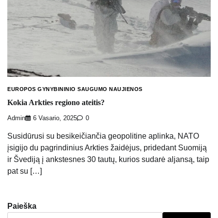
EUROPOS GYNYBININIO SAUGUMO NAUJIENOS
Kokia Arkties regiono ateitis?
Admin
6 Vasario, 2025
0
Susidūrusi su besikeičiančia geopolitine aplinka, NATO
įsigijo du pagrindinius Arkties žaidėjus, pridedant Suomiją
ir Švediją į ankstesnes 30 tautų, kurios sudarė aljansą, taip
pat su […]
Paieška