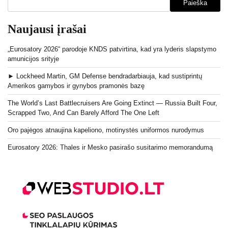
Paieška
Naujausi įrašai
„Eurosatory 2026“ parodoje KNDS patvirtina, kad yra lyderis slapstymo
amunicijos srityje
► Lockheed Martin, GM Defense bendradarbiauja, kad sustiprintų
Amerikos gamybos ir gynybos pramonės bazę
The World’s Last Battlecruisers Are Going Extinct — Russia Built Four,
Scrapped Two, And Can Barely Afford The One Left
Oro pajėgos atnaujina kapeliono, motinystės uniformos nurodymus
Eurosatory 2026: Thales ir Mesko pasirašo susitarimo memorandumą