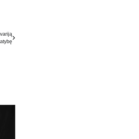
variją
patybę