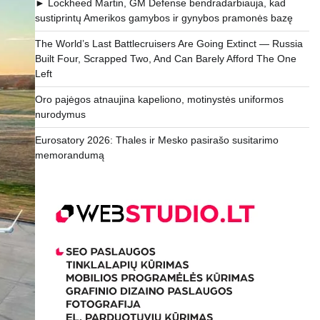
► Lockheed Martin, GM Defense bendradarbiauja, kad
sustiprintų Amerikos gamybos ir gynybos pramonės bazę
The World’s Last Battlecruisers Are Going Extinct — Russia
Built Four, Scrapped Two, And Can Barely Afford The One
Left
Oro pajėgos atnaujina kapeliono, motinystės uniformos
nurodymus
Eurosatory 2026: Thales ir Mesko pasirašo susitarimo
memorandumą