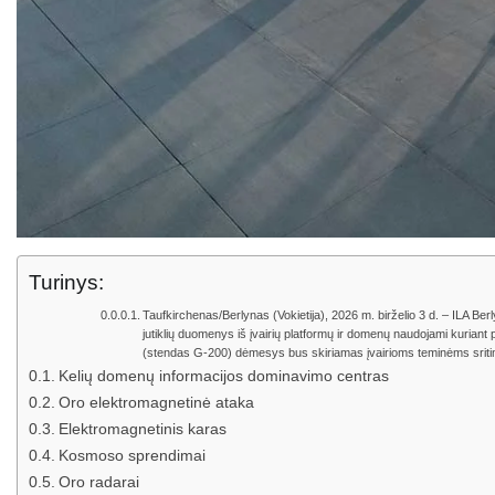
Turinys:
Taufkirchenas/Berlynas (Vokietija), 2026 m. birželio 3 d. – ILA
jutiklių duomenys iš įvairių platformų ir domenų naudojami kurian
(stendas G-200) dėmesys bus skiriamas įvairioms teminėms sritims,
Kelių domenų informacijos dominavimo centras
Oro elektromagnetinė ataka
Elektromagnetinis karas
Kosmoso sprendimai
Oro radarai