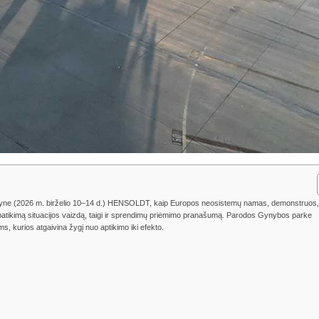
 Berlyne (2026 m. birželio 10–14 d.) HENSOLDT, kaip Europos neosistemų namas, demonstruos,
t patikimą situacijos vaizdą, taigi ir sprendimų priėmimo pranašumą. Parodos Gynybos parke
 kurios atgaivina žygį nuo aptikimo iki efekto.