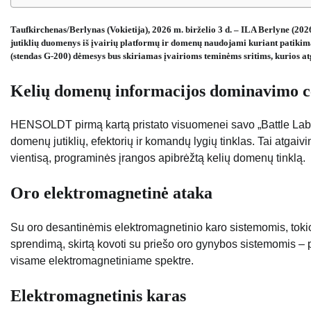
Taufkirchenas/Berlynas (Vokietija), 2026 m. birželio 3 d. – ILA Berlyne (
jutiklių duomenys iš įvairių platformų ir domenų naudojami kuriant patiki
(stendas G-200) dėmesys bus skiriamas įvairioms teminėms sritims, kurios atg
Kelių domenų informacijos dominavimo c
HENSOLDT pirmą kartą pristato visuomenei savo „Battle Lab“:
domenų jutiklių, efektorių ir komandų lygių tinklas. Tai atga
vientisą, programinės įrangos apibrėžtą kelių domenų tinklą.
Oro elektromagnetinė ataka
Su oro desantinėmis elektromagnetinio karo sistemomis, to
sprendimą, skirtą kovoti su priešo oro gynybos sistemomis –
visame elektromagnetiniame spektre.
Elektromagnetinis karas