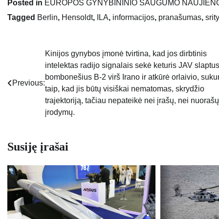
Posted in
EUROPOS GYNYBININIO SAUGUMO NAUJIEN
Tagged
Berlin
,
Hensoldt
,
ILA
,
informacijos
,
pranašumas
,
srit
Kinijos gynybos įmonė tvirtina, kad jos dirbtinis
Navigacija
intelektas radijo signalais sekė keturis JAV slaptu
tarp
bombonešius B-2 virš Irano ir atkūrė orlaivio, suku
Previous:
taip, kad jis būtų visiškai nematomas, skrydžio
įrašų
trajektoriją, tačiau nepateikė nei įrašų, nei nuorašų
įrodymų.
Susiję įrašai