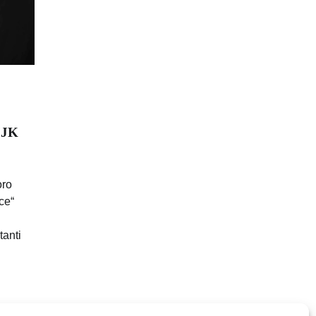
 JK
oro
ce“
tanti