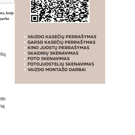
os, kaip
 parke
lių
nto
umą