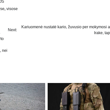
OS
yse
,
visose
Kariuomenė nustatė kario, žuvusio per mokymosi a
Next:
s
Irake, ta
rto
, nei