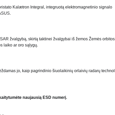
ato Kalætron Integral, integruotą elektromagnetinio signalo
GASUS.
žvalgybą, skirtą taktinei žvalgybai iš žemos Žemės orbitos
s laiko ar oro sąlygų.
mas jo, kaip pagrindinio šiuolaikinių orlaivių radarų technol
skaitytumėte naujausią ESD numerį.