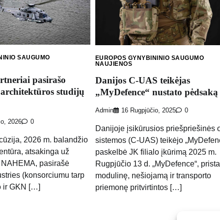
NINIO SAUGUMO
EUROPOS GYNYBININIO SAUGUMO
NAUJIENOS
rtneriai pasirašo
Danijos C-UAS teikėjas
architektūros studijų
„MyDefence“ nustato pėdsaką
Admin
16 Rugpjūčio, 2025
0
io, 2026
0
Danijoje įsikūrusios priešpriešinės 
ūzija, 2026 m. balandžio
sistemos (C-UAS) teikėjo „MyDefen
ntūra, atsakinga už
paskelbė JK filialo įkūrimą 2025 m.
 NAHEMA, pasirašė
Rugpjūčio 13 d. „MyDefence“, prista
ustries (konsorciumu tarp
modulinę, nešiojamą ir transporto
 ir GKN […]
priemonę pritvirtintos […]