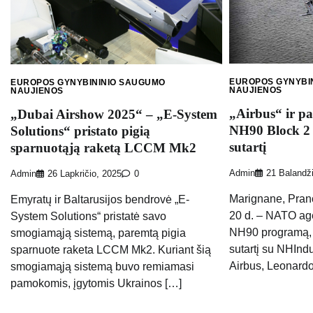
EUROPOS GYNYBI
EUROPOS GYNYBININIO SAUGUMO
NAUJIENOS
NAUJIENOS
„Airbus“ ir pa
„Dubai Airshow 2025“ – „E-System
NH90 Block 2 
Solutions“ pristato pigią
sutartį
sparnuotąją raketą LCCM Mk2
Admin
21 Balandž
Admin
26 Lapkričio, 2025
0
Marignane, Pranc
Emyratų ir Baltarusijos bendrovė „E-
20 d. – NATO age
System Solutions“ pristatė savo
NH90 programą,
smogiamąją sistemą, paremtą pigia
sutartį su NHInd
sparnuote raketa LCCM Mk2. Kuriant šią
Airbus, Leonardo
smogiamąją sistemą buvo remiamasi
pamokomis, įgytomis Ukrainos […]