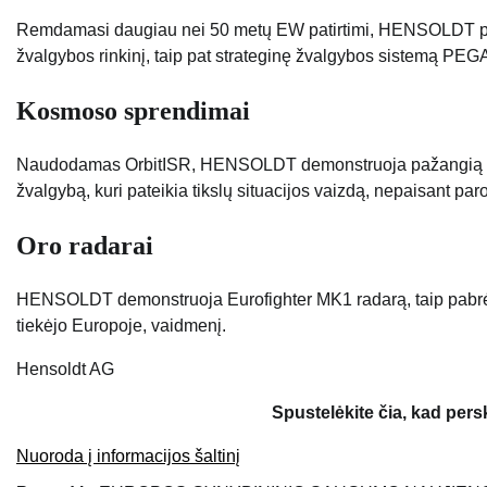
Remdamasi daugiau nei 50 metų EW patirtimi, HENSOLDT prist
žvalgybos rinkinį, taip pat strateginę žvalgybos sistemą PE
Kosmoso sprendimai
Naudodamas OrbitISR, HENSOLDT demonstruoja pažangią SAR 
žvalgybą, kuri pateikia tikslų situacijos vaizdą, nepaisant paro
Oro radarai
HENSOLDT demonstruoja Eurofighter MK1 radarą, taip pabrėžda
tiekėjo Europoje, vaidmenį.
Hensoldt AG
Spustelėkite čia, kad per
Nuoroda į informacijos šaltinį