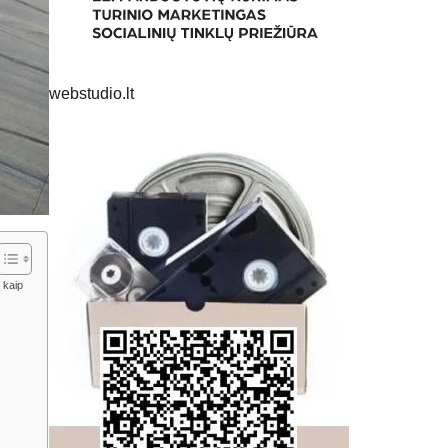
webstudio.lt
 kaip