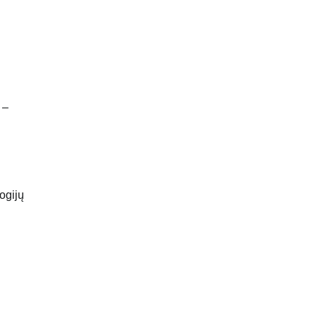
 –
ogijų