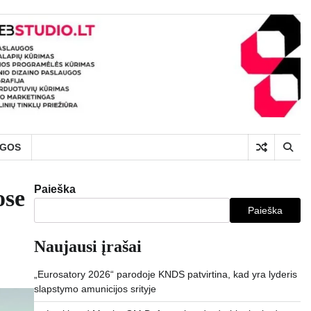
UGOS
Paieška
ose
Paieška
Naujausi įrašai
„Eurosatory 2026“ parodoje KNDS patvirtina, kad yra lyderis
slapstymo amunicijos srityje