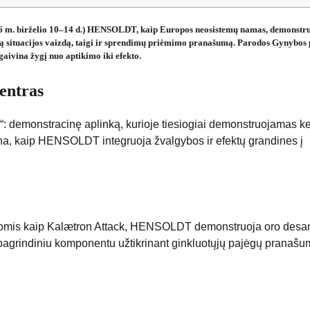
2026 m. birželio 10–14 d.) HENSOLDT, kaip Europos neosistemų namas, demonstru
mą situacijos vaizdą, taigi ir sprendimų priėmimo pranašumą. Parodos Gynybos
aivina žygį nuo aptikimo iki efekto.
entras
 demonstracinę aplinką, kurioje tiesiogiai demonstruojamas ke
ivina, kaip HENSOLDT integruoja žvalgybos ir efektų grandines į
kiomis kaip Kalætron Attack, HENSOLDT demonstruoja oro desa
 pagrindiniu komponentu užtikrinant ginkluotųjų pajėgų pranaš