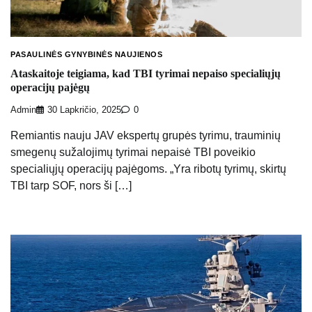
PASAULINĖS GYNYBINĖS NAUJIENOS
Ataskaitoje teigiama, kad TBI tyrimai nepaiso specialiųjų
operacijų pajėgų
Admin
30 Lapkričio, 2025
0
Remiantis nauju JAV ekspertų grupės tyrimu, trauminių
smegenų sužalojimų tyrimai nepaisė TBI poveikio
specialiųjų operacijų pajėgoms. „Yra ribotų tyrimų, skirtų
TBI tarp SOF, nors ši […]