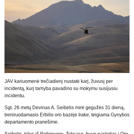
JAV kariuomenė trečiadienį nustatė karį, žuvusį per
incidentą, kurį tarnyba pavadino su mokymu susijusiu
incidentu.
Sgt. 26 metų Devinas A. Seibelis mirė gegužės 31 dieną,
treniruodamasis Erbilio oro bazėje Irake, teigiama Gynybos
departamento pranešime.
Seibelis, kilęs iš Robinsono, Teksaso, buvo paskirtas į Oro