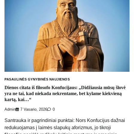
PASAULINĖS GYNYBINĖS NAUJIENOS
Dienos citata iš filosofo Konfucijaus: „Didžiausia mūsų šlovė
yra ne tai, kad niekada nekrentame, bet kylame kiekvieną
kartą, kai…“
Admin
7 Vasario, 2026
0
Santrauka ir pagrindiniai punktai: Nors Konfucijus dažnai
redukuojamas į laimės slapukų aforizmus, jo tikroji