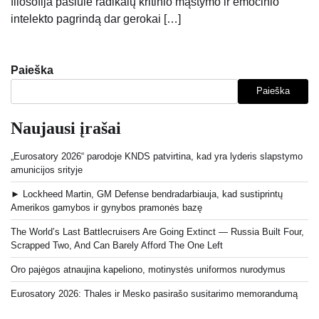
filosofija pasiūlė radikalų kritinio mąstymo ir emocinio
intelekto pagrindą dar gerokai […]
Paieška
Paieška
Naujausi įrašai
„Eurosatory 2026“ parodoje KNDS patvirtina, kad yra lyderis slapstymo
amunicijos srityje
► Lockheed Martin, GM Defense bendradarbiauja, kad sustiprintų
Amerikos gamybos ir gynybos pramonės bazę
The World’s Last Battlecruisers Are Going Extinct — Russia Built Four,
Scrapped Two, And Can Barely Afford The One Left
Oro pajėgos atnaujina kapeliono, motinystės uniformos nurodymus
Eurosatory 2026: Thales ir Mesko pasirašo susitarimo memorandumą