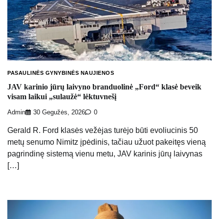
PASAULINĖS GYNYBINĖS NAUJIENOS
JAV karinio jūrų laivyno branduolinė „Ford“ klasė beveik
visam laikui „sulaužė“ lėktuvnešį
Admin
30 Gegužės, 2026
0
Gerald R. Ford klasės vežėjas turėjo būti evoliucinis 50
metų senumo Nimitz įpėdinis, tačiau užuot pakeitęs vieną
pagrindinę sistemą vienu metu, JAV karinis jūrų laivynas
[…]