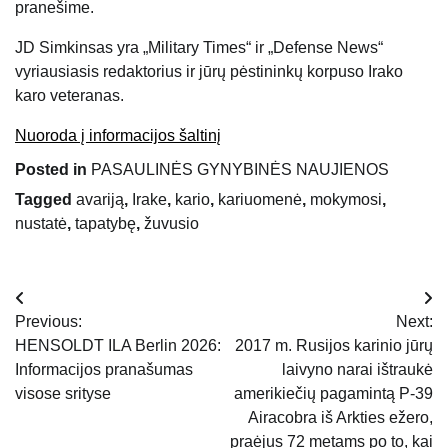
pranešime.
JD Simkinsas yra „Military Times“ ir „Defense News“
vyriausiasis redaktorius ir jūrų pėstininkų korpuso Irako
karo veteranas.
Nuoroda į informacijos šaltinį
Posted in
PASAULINĖS GYNYBINĖS NAUJIENOS
Tagged
avariją
,
Irake
,
kario
,
kariuomenė
,
mokymosi
,
nustatė
,
tapatybę
,
žuvusio
Navigacija
Previous:
Next:
tarp
HENSOLDT ILA Berlin 2026:
2017 m. Rusijos karinio jūrų
Informacijos pranašumas
laivyno narai ištraukė
įrašų
visose srityse
amerikiečių pagamintą P-39
Airacobra iš Arkties ežero,
praėjus 72 metams po to, kai