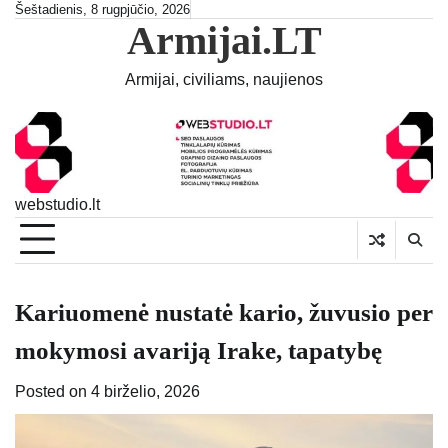
Skip
Šeštadienis, 8 rugpjūčio, 2026
Armijai.LT
to
content
Armijai, civiliams, naujienos
webstudio.lt
Kariuomenė nustatė kario, žuvusio per
mokymosi avariją Irake, tapatybę
Posted on
4 birželio, 2026