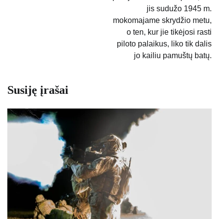
jis sudužo 1945 m.
mokomajame skrydžio metu,
o ten, kur jie tikėjosi rasti
piloto palaikus, liko tik dalis
jo kailiu pamuštų batų.
Susiję įrašai