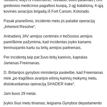
greitosios medicinos pagalbos kuopą, 2-ąjį batalioną, 4-ąją
kovinės aviacijos brigadą iš Fort Carson, Kolorado.
Pasak pranešimo, incidento metu jis palaikė operaciją
„Inherent Resolve“.
Antradienį JAV armijos centrinės ir trečiosios armijos
pareiškime pažymima, kad incidentas įvyko kariams
treniruojantis kartu su britų armijos partneriais.
Per incidentą taip pat žuvo britų kareivis, kapralas
Jamesas Freemanas.
D. Britanijos gynybos ministerija paskelbė, kad Freemanas
mirė „po tragiškos avarijos eilinių karinių mokymų metu,
dislokuodamas operaciją SHADER Irake“.
Jam buvo 29 metai.
Įvykis šiuo metu tiriamas, teigiama Gynybos departamento