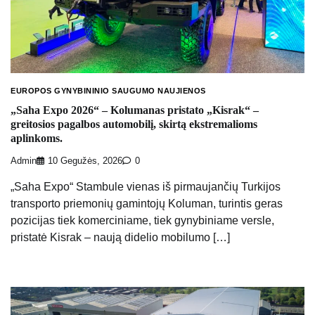
EUROPOS GYNYBININIO SAUGUMO NAUJIENOS
„Saha Expo 2026“ – Kolumanas pristato „Kisrak“ –
greitosios pagalbos automobilį, skirtą ekstremalioms
aplinkoms.
Admin
10 Gegužės, 2026
0
„Saha Expo“ Stambule vienas iš pirmaujančių Turkijos
transporto priemonių gamintojų Koluman, turintis geras
pozicijas tiek komerciniame, tiek gynybiniame versle,
pristatė Kisrak – naują didelio mobilumo […]