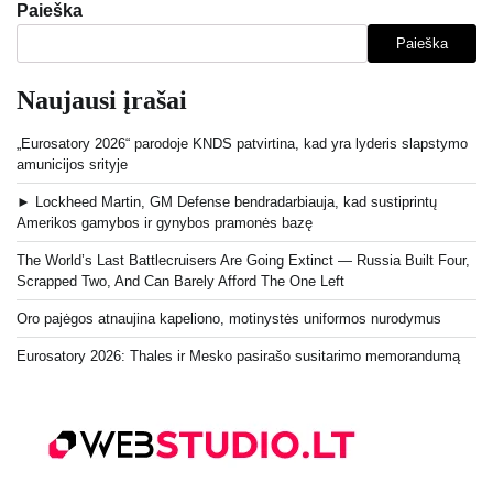
Paieška
Paieška
Naujausi įrašai
„Eurosatory 2026“ parodoje KNDS patvirtina, kad yra lyderis slapstymo
amunicijos srityje
► Lockheed Martin, GM Defense bendradarbiauja, kad sustiprintų
Amerikos gamybos ir gynybos pramonės bazę
The World’s Last Battlecruisers Are Going Extinct — Russia Built Four,
Scrapped Two, And Can Barely Afford The One Left
Oro pajėgos atnaujina kapeliono, motinystės uniformos nurodymus
Eurosatory 2026: Thales ir Mesko pasirašo susitarimo memorandumą