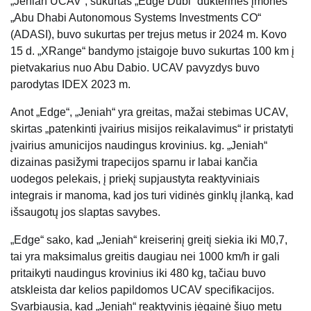
„Jeniah UCAV“, sukurtas „Edge Dubi“ dukterinės įmonės
„Abu Dhabi Autonomous Systems Investments CO“
(ADASI), buvo sukurtas per trejus metus ir 2024 m. Kovo
15 d. „XRange“ bandymo įstaigoje buvo sukurtas 100 km į
pietvakarius nuo Abu Dabio. UCAV pavyzdys buvo
parodytas IDEX 2023 m.
Anot „Edge“, „Jeniah“ yra greitas, mažai stebimas UCAV,
skirtas „patenkinti įvairius misijos reikalavimus“ ir pristatyti
įvairius amunicijos naudingus krovinius. kg. „Jeniah“
dizainas pasižymi trapecijos sparnu ir labai kančia
uodegos pelekais, į priekį supjaustyta reaktyviniais
integrais ir manoma, kad jos turi vidinės ginklų įlanką, kad
išsaugotų jos slaptas savybes.
„Edge“ sako, kad „Jeniah“ kreiserinį greitį siekia iki M0,7,
tai yra maksimalus greitis daugiau nei 1000 km/h ir gali
pritaikyti naudingus krovinius iki 480 kg, tačiau buvo
atskleista dar kelios papildomos UCAV specifikacijos.
Svarbiausia, kad „Jeniah“ reaktyvinis jėgainė šiuo metu