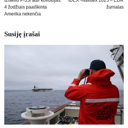
Izraelio F-35i adir kovotojas:
IDEX -Navdex 2025 – EDR
4 žodžiais paaiškinta
žurnalas
įrašų
Amerika nekenčia
Susiję įrašai