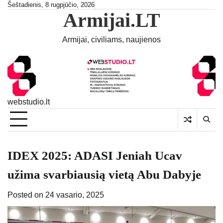
Skip
Šeštadienis, 8 rugpjūčio, 2026
Armijai.LT
to
content
Armijai, civiliams, naujienos
webstudio.lt
IDEX 2025: ADASI Jeniah Ucav
užima svarbiausią vietą Abu Dabyje
Posted on
24 vasario, 2025