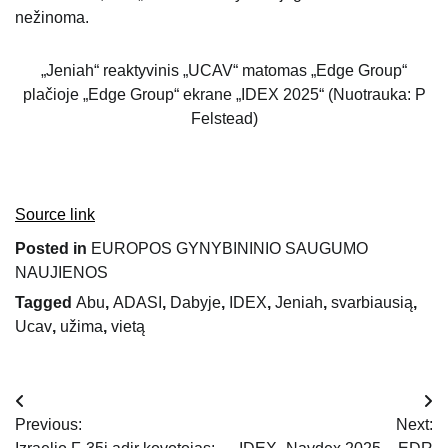
nežinoma.
„Jeniah“ reaktyvinis „UCAV“ matomas „Edge Group“
plačioje „Edge Group“ ekrane „IDEX 2025“ (Nuotrauka: P
Felstead)
Source link
Posted in
EUROPOS GYNYBININIO SAUGUMO
NAUJIENOS
Tagged
Abu
,
ADASI
,
Dabyje
,
IDEX
,
Jeniah
,
svarbiausią
,
Ucav
,
užima
,
vietą
Navigacija
Previous:
Next:
tarp