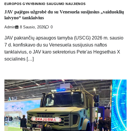
EUROPOS GYNYBININIO SAUGUMO NAUJIENOS
JAV pajėgos užgrobė du su Venesuela susijusius „vaiduoklių
laivyno“ tanklaivius
Admin
8 Sausio, 2026
0
JAV pakrančių apsaugos tarnyba (USCG) 2026 m. sausio
7 d. konfiskavo du su Venesuela susijusius naftos
tanklaivius, o JAV karo sekretorius Pete'as Hegsethas X
socialinės […]