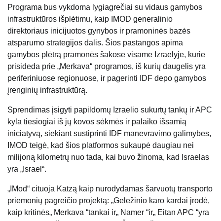
Programa bus vykdoma lygiagrečiai su vidaus gamybos
infrastruktūros išplėtimu, kaip IMOD generalinio
direktoriaus inicijuotos gynybos ir pramoninės bazės
atsparumo strategijos dalis. Šios pastangos apima
gamybos plėtrą pramonės šakose visame Izraelyje, kurie
prisideda prie „Merkava“ programos, iš kurių daugelis yra
periferiniuose regionuose, ir pagerinti IDF depo gamybos
įrenginių infrastruktūrą.
Sprendimas įsigyti papildomų Izraelio sukurtų tankų ir APC
kyla tiesiogiai iš jų kovos sėkmės ir palaiko išsamią
iniciatyvą, siekiant sustiprinti IDF manevravimo galimybes,
IMOD teigė, kad šios platformos sukaupė daugiau nei
milijoną kilometrų nuo tada, kai buvo žinoma, kad Israelas
yra „Israel“.
„IMod“ cituoja Katzą kaip nurodydamas šarvuotų transporto
priemonių pagreičio projektą: „Geležinio karo kardai įrodė,
kaip kritinės„ Merkava “tankai ir„ Namer “ir„ Eitan APC “yra