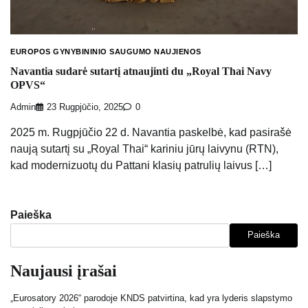
EUROPOS GYNYBININIO SAUGUMO NAUJIENOS
Navantia sudarė sutartį atnaujinti du „Royal Thai Navy
OPVS“
Admin
23 Rugpjūčio, 2025
0
2025 m. Rugpjūčio 22 d. Navantia paskelbė, kad pasirašė
naują sutartį su „Royal Thai“ kariniu jūrų laivynu (RTN),
kad modernizuotų du Pattani klasių patrulių laivus […]
Paieška
Paieška
Naujausi įrašai
„Eurosatory 2026“ parodoje KNDS patvirtina, kad yra lyderis slapstymo