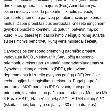
direktorius generalinis majoras (Res) Amir Baram yra
išsami iniciatyva, skirta paspartinti Izraelio šarvuotų
transporto priemonių gamybą per ateinančius penkerius
metus. Dabar projektas bus perduotas Kneseto jungtiniam
gynybos biudžeto komitetui už galutinį patvirtinimą, po
kurio IMOD galės tęsti pasirašymo viešųjų pirkimų sutartis
su dešimtimis bendrovių, kurių vertė milijardai šekelių.
Šarvuotosios transporto priemonių pagreičio projektui
vadovauja IMOD „Merkava“ ir „Šarvuočių transporto
priemonių direktoratas“ (Mantak) bendradarbiaudamas su
Gynybos pirkimų direktorato (DPD), planavimo
departamentu ir Izraelio gynybos pajėgų (IDF) žemės ir
technologijos bei logistikos direktorato. Pagal pagreičio
programą IMOD padidins IDF šarvuotų transporto
priemonių inventorių, tuo pačiu padidindamas „Merkava Mk
4 Barak MBT“, „Namer“ stebėtą APC ir EITAN ratinių APC
(įskaitant tuos, kurie yra su įtaisyta 30 mm patrankos).