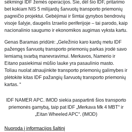
sėkmingi IDF žemės operacijos. Šie, dėl šio IDF, pritarimo
bet kokiam NIS 5 milijardų šarvuotų transporto priemonių
pagreičio projektui. Gebėjimai ir šimtai gynybos bendrovių
visoje šalyje, daugelis Izraelio periferijoje – tai parodo, kaip
nacionalinio saugumo ir ekonomikos augimas vyksta kartu.
Genas Baramas pridūrė: „Geležinio karo kardų metu IDF
pažengęs šarvuotų transporto priemonių parkas įrodė savo
lemiamą svarbą manevravimui. Merkavos, Namerio ir
Eitano pasiekimai mūšio lauke yra pasaulinio masto.
Toliau nuolat atnaujinkite transporto priemonių galimybes ir
plėtokite kitas IDF pažangių šarvuotų transporto priemonių
kartas. “
IDF NAMER APC. IMOD siekia paspartinti šios transporto
priemonės gamybą, taip pat IDF „Merkava Mk 4 MBT“ ir
„Eitan Wheeled APC“. (IMOD)
Nuoroda į informacijos šaltinį