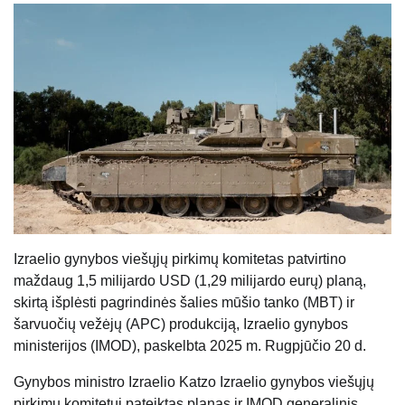
Izraelio gynybos viešųjų pirkimų komitetas patvirtino
maždaug 1,5 milijardo USD (1,29 milijardo eurų) planą,
skirtą išplėsti pagrindinės šalies mūšio tanko (MBT) ir
šarvuočių vežėjų (APC) produkciją, Izraelio gynybos
ministerijos (IMOD), paskelbta 2025 m. Rugpjūčio 20 d.
Gynybos ministro Izraelio Katzo Izraelio gynybos viešųjų
pirkimų komitetui pateiktas planas ir IMOD generalinis