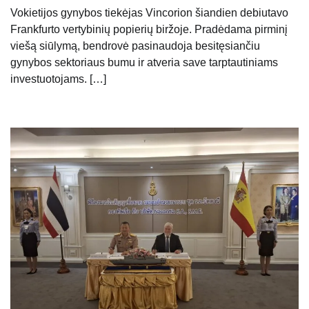
Vokietijos gynybos tiekėjas Vincorion šiandien debiutavo
Frankfurto vertybinių popierių biržoje. Pradėdama pirminį
viešą siūlymą, bendrovė pasinaudoja besitęsiančiu
gynybos sektoriaus bumu ir atveria save tarptautiniams
investuotojams. […]