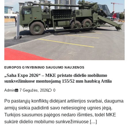
EUROPOS GYNYBININIO SAUGUMO NAUJIENOS
„Saha Expo 2026“ – MKE pristato didelio mobilumo
sunkvežimiuose montuojamą 155/52 mm haubicą Attila
Admin
7 Gegužės, 2026
0
Po pastarųjų konfliktų didėjant artilerijos svarbai, dauguma
armijų siekia padidinti savo netiesioginę ugnies jėgą.
Turkijos sausumos pajėgos nedaro išimties, todėl MKE
sukūrė didelio mobilumo sunkvežimiuose […]