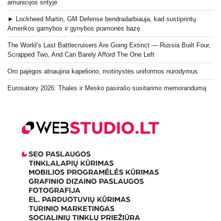
amunicijos srityje
► Lockheed Martin, GM Defense bendradarbiauja, kad sustiprintų
Amerikos gamybos ir gynybos pramonės bazę
The World’s Last Battlecruisers Are Going Extinct — Russia Built Four,
Scrapped Two, And Can Barely Afford The One Left
Oro pajėgos atnaujina kapeliono, motinystės uniformos nurodymus
Eurosatory 2026: Thales ir Mesko pasirašo susitarimo memorandumą