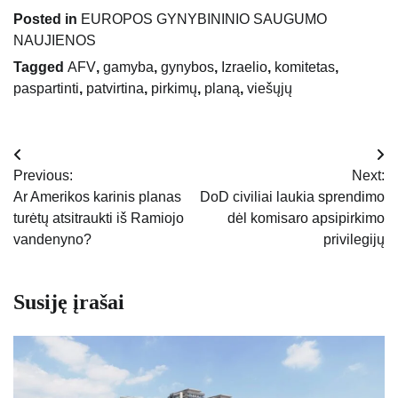
Posted in
EUROPOS GYNYBININIO SAUGUMO
NAUJIENOS
Tagged
AFV
,
gamyba
,
gynybos
,
Izraelio
,
komitetas
,
paspartinti
,
patvirtina
,
pirkimų
,
planą
,
viešųjų
Navigacija
Previous:
Next:
tarp
Ar Amerikos karinis planas
DoD civiliai laukia sprendimo
turėtų atsitraukti iš Ramiojo
dėl komisaro apsipirkimo
įrašų
vandenyno?
privilegijų
Susiję įrašai