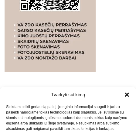
Tvarkyti sutikimą
WEBSTUDIO.LT
© SKAITMENINIO MARKETINGO
Siekdami teikti geriausią patirtį, įrenginio informacijai saugoti ir (arba)
PASLAUGOS. SEO tekstų rašymas, turinio kūrimas,
pasiekti naudojame tokias technologijas kaip slapukus. Jei sutiksime su
straipsnių rašymas ir talpinimas į mūsų valdomas
šiomis technologijomis, galėsime apdoroti duomenis, tokius kaip naršymo
svetaines.2026
Armijai.LT
Theme: Express News By
Adore
elgsena arba unikalūs ID šioje svetainėje. Nesutikimas arba sutikimo
atšaukimas gali neigiamai paveikti tam tikras funkcijas ir funkcijas.
Themes
.