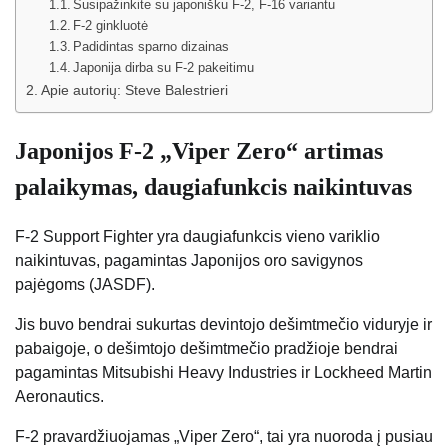
Susipažinkite su japonišku F-2, F-16 variantu
F-2 ginkluotė
Padidintas sparno dizainas
Japonija dirba su F-2 pakeitimu
Apie autorių: Steve Balestrieri
Japonijos F-2 „Viper Zero“ artimas
palaikymas, daugiafunkcis naikintuvas
F-2 Support Fighter yra daugiafunkcis vieno variklio
naikintuvas, pagamintas Japonijos oro savigynos
pajėgoms (JASDF).
Jis buvo bendrai sukurtas devintojo dešimtmečio viduryje ir
pabaigoje, o dešimtojo dešimtmečio pradžioje bendrai
pagamintas Mitsubishi Heavy Industries ir Lockheed Martin
Aeronautics.
F-2 pravardžiuojamas „Viper Zero“, tai yra nuoroda į pusiau