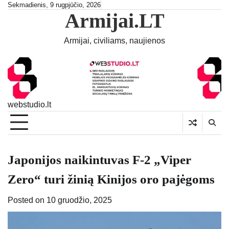
Skip
Sekmadienis, 9 rugpjūčio, 2026
Armijai.LT
to
content
Armijai, civiliams, naujienos
webstudio.lt
Japonijos naikintuvas F-2 „Viper
Zero“ turi žinią Kinijos oro pajėgoms
Posted on
10 gruodžio, 2025