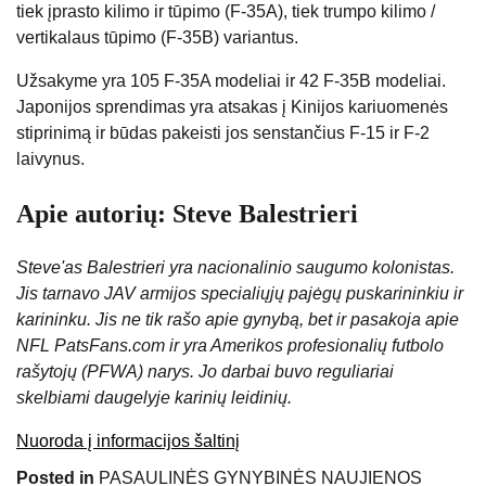
tiek įprasto kilimo ir tūpimo (F-35A), tiek trumpo kilimo /
vertikalaus tūpimo (F-35B) variantus.
Užsakyme yra 105 F-35A modeliai ir 42 F-35B modeliai.
Japonijos sprendimas yra atsakas į Kinijos kariuomenės
stiprinimą ir būdas pakeisti jos senstančius F-15 ir F-2
laivynus.
Apie autorių: Steve Balestrieri
Steve'as Balestrieri yra nacionalinio saugumo kolonistas.
Jis tarnavo JAV armijos specialiųjų pajėgų puskarininkiu ir
karininku. Jis ne tik rašo apie gynybą, bet ir pasakoja apie
NFL PatsFans.com ir yra Amerikos profesionalių futbolo
rašytojų (PFWA) narys. Jo darbai buvo reguliariai
skelbiami daugelyje karinių leidinių.
Nuoroda į informacijos šaltinį
Posted in
PASAULINĖS GYNYBINĖS NAUJIENOS