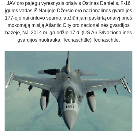
JAV oro pajėgų vyresnysis orlaivis Ostinas Danielis, F-16
įgulos vadas iš Naujojo Džersio oro nacionalinės gvardijos
177-ojo naikintuvo sparno, apžiūri jam paskirtą orlaivį prieš
mokomąją misiją Atlantic City oro nacionalinės gvardijos
bazėje, NJ, 2014 m. gruodžio 17 d. (US Air S/Nacionalinės
gvardijos nuotrauka, Techaschttle) Techaschtle.