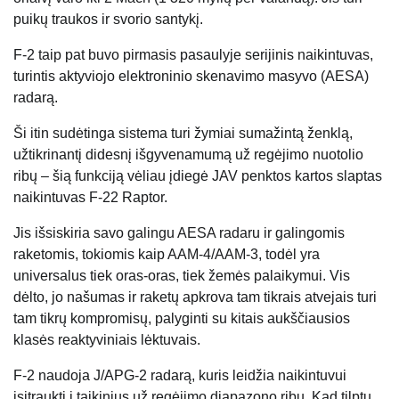
puikų traukos ir svorio santykį.
F-2 taip pat buvo pirmasis pasaulyje serijinis naikintuvas,
turintis aktyviojo elektroninio skenavimo masyvo (AESA)
radarą.
Ši itin sudėtinga sistema turi žymiai sumažintą ženklą,
užtikrinantį didesnį išgyvenamumą už regėjimo nuotolio
ribų – šią funkciją vėliau įdiegė JAV penktos kartos slaptas
naikintuvas F-22 Raptor.
Jis išsiskiria savo galingu AESA radaru ir galingomis
raketomis, tokiomis kaip AAM-4/AAM-3, todėl yra
universalus tiek oras-oras, tiek žemės palaikymui. Vis
dėlto, jo našumas ir raketų apkrova tam tikrais atvejais turi
tam tikrų kompromisų, palyginti su kitais aukščiausios
klasės reaktyviniais lėktuvais.
F-2 naudoja J/APG-2 radarą, kuris leidžia naikintuvui
įsitraukti į taikinius už regėjimo diapazono ribų. Kad tilptų