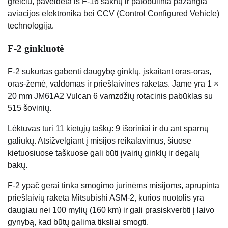
greičiu, paveldėta iš F-16 šaknų ir patobulinta pažangia
aviacijos elektronika bei CCV (Control Configured Vehicle)
technologija.
F-2 ginkluotė
F-2 sukurtas gabenti daugybę ginklų, įskaitant oras-oras,
oras-žemė, valdomas ir priešlaivines raketas. Jame yra 1 ×
20 mm JM61A2 Vulcan 6 vamzdžių rotacinis pabūklas su
515 šovinių.
Lėktuvas turi 11 kietųjų taškų: 9 išoriniai ir du ant sparnų
galiukų. Atsižvelgiant į misijos reikalavimus, šiuose
kietuosiuose taškuose gali būti įvairių ginklų ir degalų
bakų.
F-2 ypač gerai tinka smogimo jūrinėms misijoms, aprūpinta
priešlaivių raketa Mitsubishi ASM-2, kurios nuotolis yra
daugiau nei 100 mylių (160 km) ir gali prasiskverbti į laivo
gynybą, kad būtų galima tiksliai smogti.