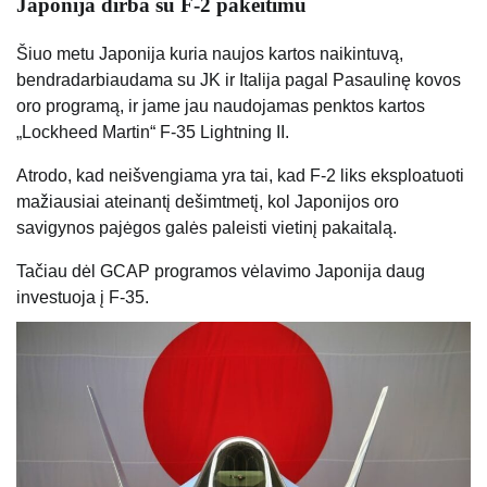
Japonija dirba su F-2 pakeitimu
Šiuo metu Japonija kuria naujos kartos naikintuvą,
bendradarbiaudama su JK ir Italija pagal Pasaulinę kovos
oro programą, ir jame jau naudojamas penktos kartos
„Lockheed Martin“ F-35 Lightning II.
Atrodo, kad neišvengiama yra tai, kad F-2 liks eksploatuoti
mažiausiai ateinantį dešimtmetį, kol Japonijos oro
savigynos pajėgos galės paleisti vietinį pakaitalą.
Tačiau dėl GCAP programos vėlavimo Japonija daug
investuoja į F-35.