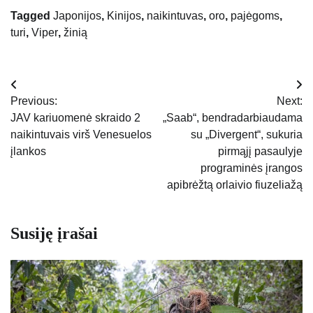
Tagged
Japonijos
,
Kinijos
,
naikintuvas
,
oro
,
pajėgoms
,
turi
,
Viper
,
žinią
Navigacija
Previous:
Next:
tarp
JAV kariuomenė skraido 2
„Saab“, bendradarbiaudama
naikintuvais virš Venesuelos
su „Divergent“, sukuria
įrašų
įlankos
pirmąjį pasaulyje
programinės įrangos
apibrėžtą orlaivio fiuzeliažą
Susiję įrašai