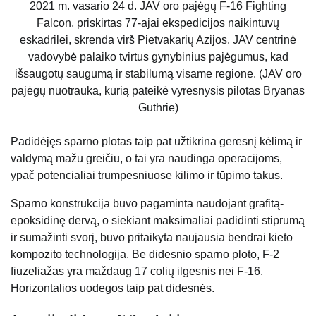
2021 m. vasario 24 d. JAV oro pajėgų F-16 Fighting
Falcon, priskirtas 77-ajai ekspedicijos naikintuvų
eskadrilei, skrenda virš Pietvakarių Azijos. JAV centrinė
vadovybė palaiko tvirtus gynybinius pajėgumus, kad
išsaugotų saugumą ir stabilumą visame regione. (JAV oro
pajėgų nuotrauka, kurią pateikė vyresnysis pilotas Bryanas
Guthrie)
Padidėjęs sparno plotas taip pat užtikrina geresnį kėlimą ir
valdymą mažu greičiu, o tai yra naudinga operacijoms,
ypač potencialiai trumpesniuose kilimo ir tūpimo takus.
Sparno konstrukcija buvo pagaminta naudojant grafitą-
epoksidinę dervą, o siekiant maksimaliai padidinti stiprumą
ir sumažinti svorį, buvo pritaikyta naujausia bendrai kieto
kompozito technologija. Be didesnio sparno ploto, F-2
fiuzeliažas yra maždaug 17 colių ilgesnis nei F-16.
Horizontalios uodegos taip pat didesnės.