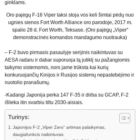
ginklams.
Oro pajėgų F-16 Viper taksi stoja vos keli šimtai pėdų nuo
ugnies sienos Fort Worth Alliance oro parodoje, 2017 m.
spalio 28 d. Fort Worth, Teksase. (Oro pajėgų „Viper“
demonstracinės komandos mandagumo nuotrauka)
– F-2 buvo pirmasis pasaulyje serijinis naikintuvas su
AESA radaru ir dabar suporuoja tą jutiklį su pažangiomis
taikymo sistemomis, nors jame trūksta kai kurių
konkuruojančių Kinijos ir Rusijos sistemų nepastebėjimo ir
nuotolio pranašumų.
-Kadangi Japonija perka 147 F-35 ir dirba su GCAP, F-2
išlieka itin svarbiu tiltu 2030-aisiais.
Turinys:
Japonijos F-2 „Viper Zero“ artimas palaikymas,
daugiafunkcis naikintuvas