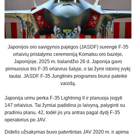
Japonijos oro savigynos pajėgos (JASDF) surengė F-35
orlaivių pristatymo ceremoniją Komatsu oro bazėje,
Japonijoje, 2025 m. balandžio 26 d. Japonija gavo
pirmuosius tris F-35 orlaivius šalyje, o tai žymi istorinį įvykį
tautai. JASDF F-35 Jungtinės programos biurui pateikė
vaizdą.
Japonija urmu perka F-35 Lightning II ir planuoja įsigyti
147 orlaivius. Tai žymiai padidina jo laivyną, palyginti su
pradiniu planu, 42, todėl jis yra antras pagal dydį F-35
operatorius po JAV.
Didelis užsakymas buvo patvirtintas JAV 2020 m. ir apima