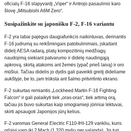
oficialų F-16 slapyvardį „Viper“ ir Antrojo pasaulinio karo
šlovę „Mitsubishi A6M Zero“.
Susipažinkite su japonišku F-2, F-16 variantu
F-2 yra labai pajėgus daugiafunkcis naikintuvas, derinantis
F-16 judrumą su reikšmingais patobulinimais, įskaitant
didelį AESA radarą, platų kompozitinių medžiagų
naudojimą siekiant patvarumo ir didelę naudingąją
apkrovą, skirtą atakoms ant žemės (ypač prieš laivą) ir oro
mūšiui. Tačiau didelis jo dydis gali paveikti greitį dideliame
aukštyje, be to, jam trūksta ant šalmo pritvirtinto ekrano.
F-2 sukurtas remiantis „Lockheed Martin F-16 Fighting
Falcon“ ir gali palaikyti tiek „oras-oras“, tiek artimą orą,
tačiau jis buvo sukurtas kaip smogiamieji jūriniai lėktuvai,
skirti apsaugoti Japonijos jūrų kelius.
F-2 varomas General Electric F110-IHI-129 varikliu, kuris
orlaivį varo iki 2 Mach (1 320 mylių per valandą). Jis turi