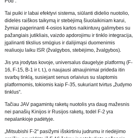
Pod“.
Tai puiki ir labai efektyvi sistema, siūlanti didelio nuotolio,
didelės raiškos taikymą ir stebėjimą šiuolaikiniam karui,
žymiai pagerinanti 4-osios kartos naikintuvų galimybes su
pažangiais jutikliais, vaizdo apdorojimu ir tinklo integracija,
įgalinanti tikslius smūgius ir dalijimąsi duomenimis
realiuoju laiku ISR (žvalgybos, stebėjimo, žvalgybos).
Jis yra įrodytas kovoje, universalus daugelyje platformų (F-
16, F-15, B-1 ir t. t.), o naujausi atnaujinimai prideda itin
svarbų tinklą, susiejant senus orlaivius su slaptomis
platformomis, tokiomis kaip F-35, sukuriant tvirtus „žudymo
tinklus“.
Tačiau JAV pagamintų raketų nuotolis yra daug mažesnis
nei panašių Kinijos ir Rusijos raketų, todėl F-2 yra
nepalankioje padėtyje.
„Mitsubishi F-2“ pasižymi išskirtiniu judrumu ir riedėjimo