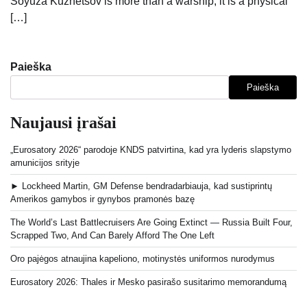
Soyuza Kuznetsov is more than a warship; it is a physical
[…]
Paieška
Paieška
Naujausi įrašai
„Eurosatory 2026“ parodoje KNDS patvirtina, kad yra lyderis slapstymo
amunicijos srityje
► Lockheed Martin, GM Defense bendradarbiauja, kad sustiprintų
Amerikos gamybos ir gynybos pramonės bazę
The World’s Last Battlecruisers Are Going Extinct — Russia Built Four,
Scrapped Two, And Can Barely Afford The One Left
Oro pajėgos atnaujina kapeliono, motinystės uniformos nurodymus
Eurosatory 2026: Thales ir Mesko pasirašo susitarimo memorandumą