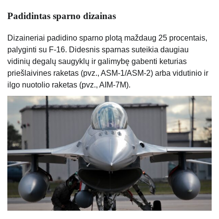
Padidintas sparno dizainas
Dizaineriai padidino sparno plotą maždaug 25 procentais,
palyginti su F-16. Didesnis sparnas suteikia daugiau
vidinių degalų saugyklų ir galimybę gabenti keturias
priešlaivines raketas (pvz., ASM-1/ASM-2) arba vidutinio ir
ilgo nuotolio raketas (pvz., AIM-7M).