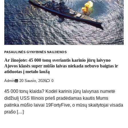
PASAULINĖS GYNYBINĖS NAUJIENOS
Ar žinojote: 45 000 tonų sveriantis karinio jūrų laivyno
Ajovos klasės super mūšio laivas niekada nebuvo baigtas ir
atiduotas į metalo laužą
Admin
20 Sausio, 2026
0
45 000 tonų klaida? Kodėl karinis jūrų laivynas numetė
didžiulį USS Illinois prieš pradėdamas kautis Mums
patinka mūšio laivai 19FortyFive, o mūsų skaitytojai visada
prašo […]