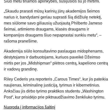
Šiuo metu tiriamos aplinkybės, susijusios su jo mirtimi.
„Skaudu prarasti mūsų karinių jūrų akademijos šeimos
narius ir, bandydami geriau suprasti šią didžiulę netektį,
mes siūlome savo giliausią užuojautą Philberto Jameso
šeimai, artimiems draugams, klasės draugams ir
kompanijos draugams šiuo nepaprastai sunkiu metu“, –
rašoma pranešime.
Akademija siūlo konsultavimo paslaugas midophenams,
dėstytojams ir darbuotojams, kuriuos paveikė Džeimso
mirtis per jos „Midshipman“ plėtros centrą, kapeliono centrą
ir vadovų grandinę.
Riley Cederis yra reporteris „Carous Times“, kur jis pateikia
naujienas, kriminalinę justiciją, tyrimus ir kibernetinius.
Anksčiau jis dirbo tyrimo praktikos studentu „Washington
Post“, kur prisidėjo prie piktnaudžiavimo ženkliuko tyrimu.
Nuoroda į informacijos šaltinį