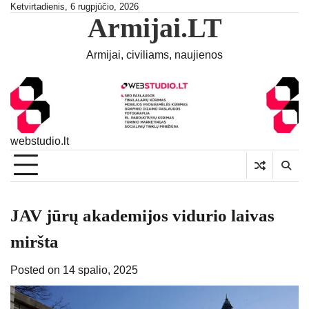
Skip
Ketvirtadienis, 6 rugpjūčio, 2026
Armijai.LT
to
content
Armijai, civiliams, naujienos
webstudio.lt
JAV jūrų akademijos vidurio laivas
miršta
Posted on
14 spalio, 2025