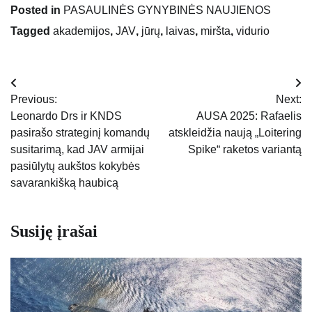
Posted in
PASAULINĖS GYNYBINĖS NAUJIENOS
Tagged
akademijos
,
JAV
,
jūrų
,
laivas
,
miršta
,
vidurio
Navigacija
Previous:
Next:
tarp
Leonardo Drs ir KNDS
AUSA 2025: Rafaelis
pasirašo strateginį komandų
atskleidžia naują „Loitering
įrašų
susitarimą, kad JAV armijai
Spike“ raketos variantą
pasiūlytų aukštos kokybės
savarankišką haubicą
Susiję įrašai