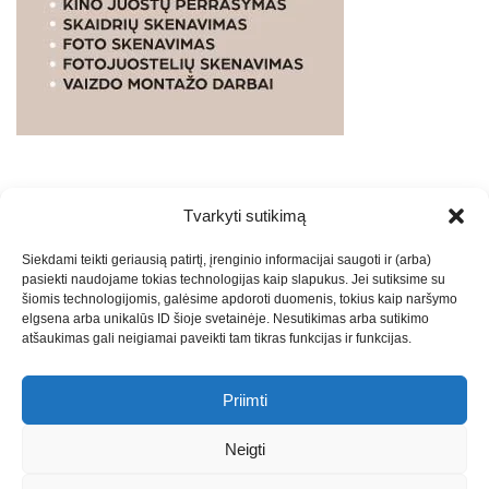
Tvarkyti sutikimą
WEBSTUDIO.LT
© SKAITMENINIO MARKETINGO
Siekdami teikti geriausią patirtį, įrenginio informacijai saugoti ir (arba)
PASLAUGOS. SEO tekstų rašymas, turinio kūrimas,
pasiekti naudojame tokias technologijas kaip slapukus. Jei sutiksime su
straipsnių rašymas ir talpinimas į mūsų valdomas
šiomis technologijomis, galėsime apdoroti duomenis, tokius kaip naršymo
svetaines.2026
Armijai.LT
Theme: Express News By
Adore
elgsena arba unikalūs ID šioje svetainėje. Nesutikimas arba sutikimo
atšaukimas gali neigiamai paveikti tam tikras funkcijas ir funkcijas.
Themes
.
Priimti
Draugai: -
Marketingo agentūra
-
Teisinės
konsultacijos
-
Skaidrių skenavimas
-
Klaipedos miesto
Neigti
naujienos
-
Miesto naujienos
-
Saulius Narbutas
-
Įvaizdžio
kūrimas
-
Veidoskaita
-
Teniso treniruotės
- Pranešimai spaudai