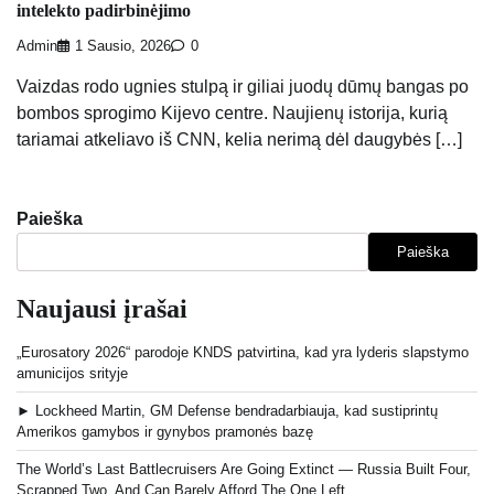
intelekto padirbinėjimo
Admin
1 Sausio, 2026
0
Vaizdas rodo ugnies stulpą ir giliai juodų dūmų bangas po
bombos sprogimo Kijevo centre. Naujienų istorija, kurią
tariamai atkeliavo iš CNN, kelia nerimą dėl daugybės […]
Paieška
Paieška
Naujausi įrašai
„Eurosatory 2026“ parodoje KNDS patvirtina, kad yra lyderis slapstymo
amunicijos srityje
► Lockheed Martin, GM Defense bendradarbiauja, kad sustiprintų
Amerikos gamybos ir gynybos pramonės bazę
The World’s Last Battlecruisers Are Going Extinct — Russia Built Four,
Scrapped Two, And Can Barely Afford The One Left