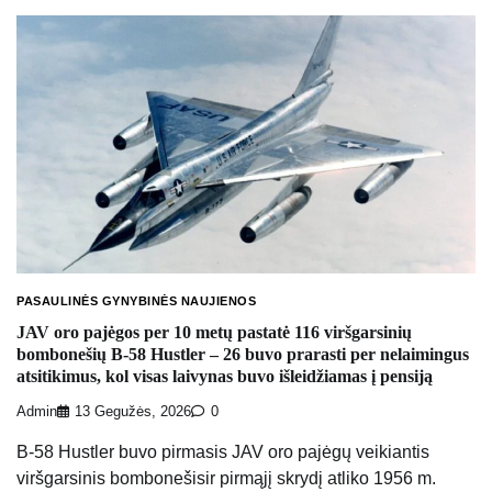
PASAULINĖS GYNYBINĖS NAUJIENOS
JAV oro pajėgos per 10 metų pastatė 116 viršgarsinių
bombonešių B-58 Hustler – 26 buvo prarasti per nelaimingus
atsitikimus, kol visas laivynas buvo išleidžiamas į pensiją
Admin
13 Gegužės, 2026
0
B-58 Hustler buvo pirmasis JAV oro pajėgų veikiantis
viršgarsinis bombonešisir pirmąjį skrydį atliko 1956 m.